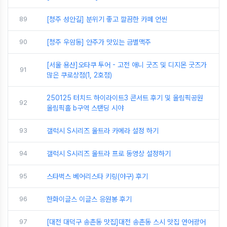
89
[청주 성안길] 분위기 좋고 깔끔한 카페 언씬
90
[청주 우암동] 안주가 맛있는 금별맥주
[서울 용산]오타쿠 투어 - 고전 애니 굿즈 및 디지몬 굿즈가
91
많은 쿠로상점(1, 2호점)
250125 터치드 하이라이트3 콘서트 후기 및 올림픽공원
92
올림픽홀 b구역 스탠딩 시야
93
갤럭시 S시리즈 울트라 카메라 설정 하기
94
갤럭시 S시리즈 울트라 프로 동영상 설정하기
95
스타벅스 베어리스타 키링(야구) 후기
96
한화이글스 이글스 응원봉 후기
97
[대전 대덕구 송촌동 맛집]대전 송촌동 스시 맛집 연어광어