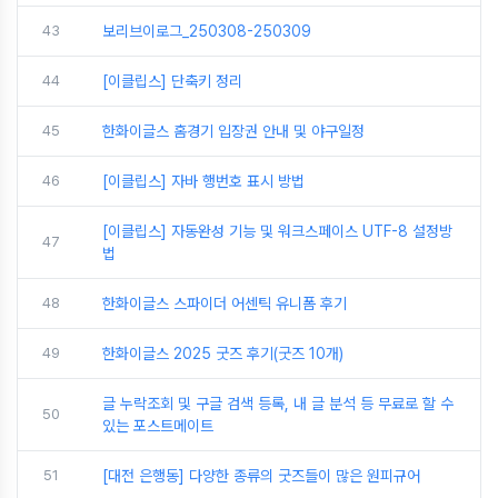
43
보리브이로그_250308-250309
44
[이클립스] 단축키 정리
45
한화이글스 홈경기 입장권 안내 및 야구일정
46
[이클립스] 자바 행번호 표시 방법
[이클립스] 자동완성 기능 및 워크스페이스 UTF-8 설정방
47
법
48
한화이글스 스파이더 어센틱 유니폼 후기
49
한화이글스 2025 굿즈 후기(굿즈 10개)
글 누락조회 및 구글 검색 등록, 내 글 분석 등 무료로 할 수
50
있는 포스트메이트
51
[대전 은행동] 다양한 종류의 굿즈들이 많은 원피규어