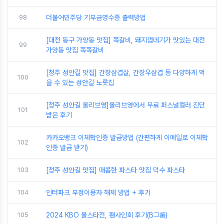
98
더불어민주당 기부금영수증 출력방법
[대전 동구 가양동 맛집] 쪽갈비, 돼지껍데기가 맛있는 대전
99
가양동 맛집 쪽쪽갈비
[청주 성안길 맛집] 간장삼겹살, 간장우삼겹 등 다양하게 먹
100
을 수 있는 성안길 노릇집
[청주 성안길 올리브영]올리브영에서 무료 퍼스널컬러 진단
101
받은 후기
카카오뱅크 이체확인증 발급방법 (간편하게 이메일로 이체확
102
인증 발급 받기)
103
[청주 성안길 맛집] 매콤한 파스타 맛집 덕수 파스타
104
인터파크 부정이용자 해제 방법 + 후기
105
2024 KBO 올스타전, 팬사인회 후기(B그룹)