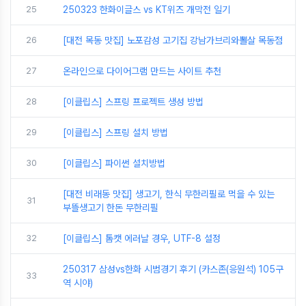
25
250323 한화이글스 vs KT위즈 개막전 일기
26
[대전 목동 맛집] 노포감성 고기집 강남가브리와뽈살 목동점
27
온라인으로 다이어그램 만드는 사이트 추천
28
[이클립스] 스프링 프로젝트 생성 방법
29
[이클립스] 스프링 설치 방법
30
[이클립스] 파이썬 설치방법
[대전 비래동 맛집] 생고기, 한식 무한리필로 먹을 수 있는
31
부뜰생고기 한돈 무한리필
32
[이클립스] 톰캣 에러날 경우, UTF-8 설정
250317 삼성vs한화 시범경기 후기 (카스존(응원석) 105구
33
역 시야)