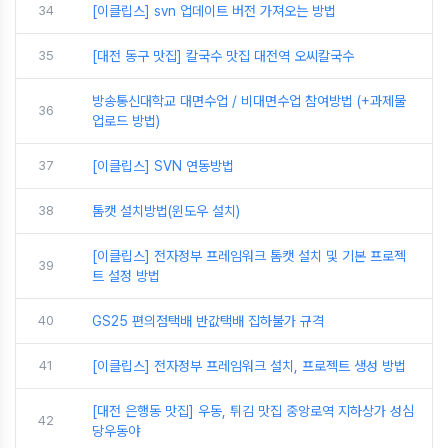
34
[이클립스] svn 업데이트 버전 가져오는 방법
35
[대전 동구 맛집] 칼국수 맛집 대전역 오씨칼국수
방송통신대학교 대면수업 / 비대면수업 참여방법 (+과제물
36
업로드 방법)
37
[이클립스] SVN 연동방법
38
톰캣 설치방법(윈도우 설치)
[이클립스] 전자정부 프레임워크 톰캣 설치 및 기본 프로젝
39
트 설정 방법
40
GS25 편의점택배 반값택배 집하불가 규격
41
[이클립스] 전자정부 프레임워크 설치, 프로젝트 생성 방법
[대전 은행동 맛집] 우동, 튀김 맛집 중앙로역 지하상가 성심
42
당우동야