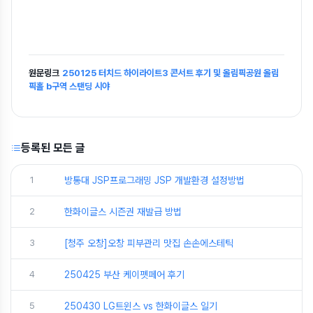
원문링크
250125 터치드 하이라이트3 콘서트 후기 및 올림픽공원 올림
픽홀 b구역 스탠딩 시야
등록된 모든 글
1
방통대 JSP프로그래밍 JSP 개발환경 설정방법
2
한화이글스 시즌권 재발급 방법
3
[청주 오창]오창 피부관리 맛집 손손에스테틱
4
250425 부산 케이펫페어 후기
5
250430 LG트윈스 vs 한화이글스 일기