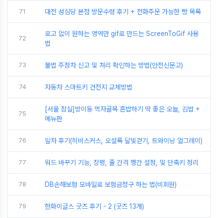
71
대전 성심당 본점 방문수령 후기 + 전화주문 가능한 빵 목록
로고 없이 원하는 영역만 gif로 만드는 ScreenToGif 사용
72
법
73
불법 주정차 신고 및 처리 확인하는 방법(안전신문고)
74
자동차 스마트키 건전지 교체방법
[서울 잠실]방이동 먹자골목 혼밥하기 딱 좋은 오늘, 김밥 +
75
메뉴판
76
잎차 후기(히비스커스, 오설록 달빛걷기, 트와이닝 얼그레이)
77
워드 바꾸기 기능, 장평, 줄 간격 행간 설정, 및 단축키 정리
78
DB손해보험 모바일로 보험금청구 하는 법(비회원)
79
한화이글스 굿즈 후기 - 2 (굿즈 13개)