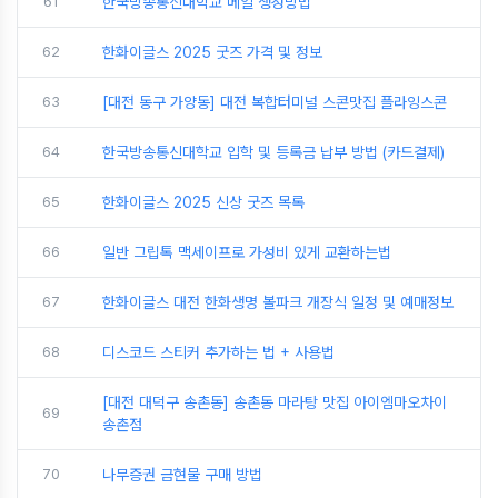
61
한국방송통신대학교 메일 생성방법
62
한화이글스 2025 굿즈 가격 및 정보
63
[대전 동구 가양동] 대전 복합터미널 스콘맛집 플라잉스콘
64
한국방송통신대학교 입학 및 등록금 납부 방법 (카드결제)
65
한화이글스 2025 신상 굿즈 목록
66
일반 그립톡 맥세이프로 가성비 있게 교환하는법
67
한화이글스 대전 한화생명 볼파크 개장식 일정 및 예매정보
68
디스코드 스티커 추가하는 법 + 사용법
[대전 대덕구 송촌동] 송촌동 마라탕 맛집 아이엠마오차이
69
송촌점
70
나무증권 금현물 구매 방법