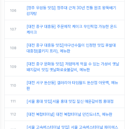
[청주 우암동 맛집] 청주대 근처 30년 전통 원조 왕뚝배기
106
감자탕
[대전 중구 대흥동] 주문제작 케이크 무인픽업 가능한 온드
107
케이크
[대전 중구 대흥동 맛집]야구선수들이 인정한 맛집 후발대
108
대흥점(콜키지 프리), 메뉴판
[대전 중구 문화동 맛집] 저렴하게 먹을 수 있는 가성비 옛날
109
돼지갈비 맛집 옛날화로숯불갈비, 메뉴판
[대전 서구 둔산동] 갤러리아 타임월드 둔산점 아웃백, 메뉴
110
판
111
[서울 홍대 맛집]서울 홍대 맛집 짚신 매운갈비찜 홍대점
112
[대전 복합터미널] 대전 복합터미널 던킨도너츠, 메뉴판
[서울 고속버스터미널 맛집] 서울 고속버스터미널 파미에스