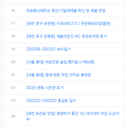
16
방송통신대학교 중간/기말과제물 확인 및 제출 방법
17
[대전 중구 유천동] 이모네뒷고기 / 유천동보강집(별관)
18
[대전 중구 은행동] 애슐리퀸즈 NC 중앙로역점 후기
19
250318-250321 보리일기
20
[서울 홍대] 여성전용 술집 쨈지달 (+메뉴판)
21
[서울 홍대] 홍대 텐동 맛집 치히로 홍대점
22
2025 한화 시즌권 후기
23
250322-250323 홍길동 일기
[대전 둔산동 맛집] 혼밥하기 좋은 1인 샤브샤브 맛집 도군샤
24
부