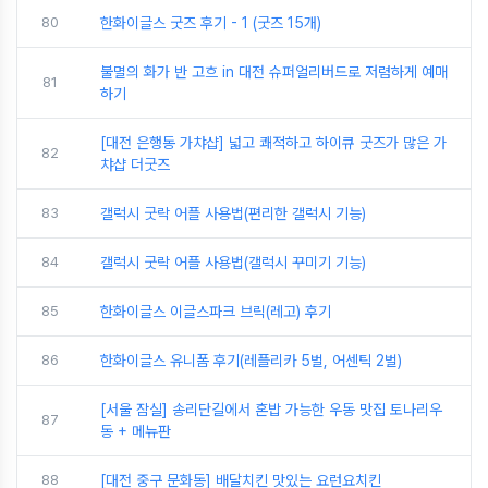
80
한화이글스 굿즈 후기 - 1 (굿즈 15개)
불멸의 화가 반 고흐 in 대전 슈퍼얼리버드로 저렴하게 예매
81
하기
[대전 은행동 가챠샵] 넓고 쾌적하고 하이큐 굿즈가 많은 가
82
챠샵 더굿즈
83
갤럭시 굿락 어플 사용법(편리한 갤럭시 기능)
84
갤럭시 굿락 어플 사용법(갤럭시 꾸미기 기능)
85
한화이글스 이글스파크 브릭(레고) 후기
86
한화이글스 유니폼 후기(레플리카 5벌, 어센틱 2벌)
[서울 잠실] 송리단길에서 혼밥 가능한 우동 맛집 토나리우
87
동 + 메뉴판
88
[대전 중구 문화동] 배달치킨 맛있는 요런요치킨