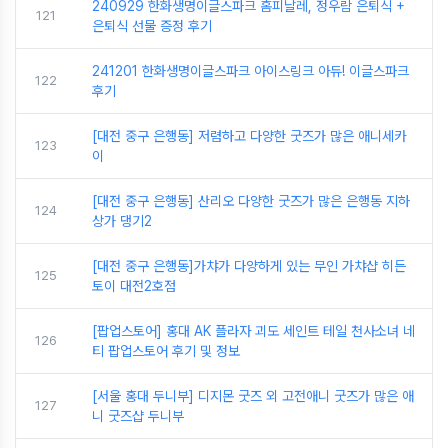
240929 한화생명이글스파크 홈피날레, 정우람 은퇴식 +
121
은퇴식 선물 증정 후기
241201 한화생명이글스파크 아이스링크 아듀! 이글스파크
122
후기
[대전 중구 은행동] 저렴하고 다양한 굿즈가 많은 애니세카
123
이
[대전 중구 은행동] 산리오 다양한 굿즈가 많은 은행동 지하
124
상가 댕기2
[대전 중구 은행동]가챠가 다양하게 있는 무인 가챠샵 히든
125
토이 대전2호점
[팝업스토어] 홍대 AK 플라자 괴도 세인트 테일 천사소녀 네
126
티 팝업스토어 후기 및 정보
[서울 홍대 두니부] 디지몬 굿즈 외 고전애니 굿즈가 많은 애
127
니 굿즈샵 두니부