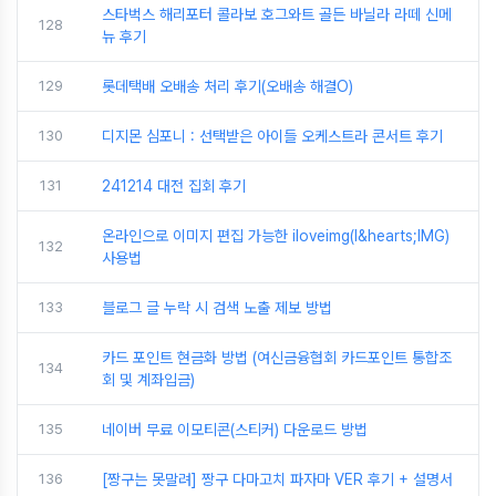
스타벅스 해리포터 콜라보 호그와트 골든 바닐라 라떼 신메
128
뉴 후기
129
롯데택배 오배송 처리 후기(오배송 해결O)
130
디지몬 심포니 : 선택받은 아이들 오케스트라 콘서트 후기
131
241214 대전 집회 후기
온라인으로 이미지 편집 가능한 iloveimg(I&hearts;IMG)
132
사용법
133
블로그 글 누락 시 검색 노출 제보 방법
카드 포인트 현금화 방법 (여신금융협회 카드포인트 통합조
134
회 및 계좌입금)
135
네이버 무료 이모티콘(스티커) 다운로드 방법
136
[짱구는 못말려] 짱구 다마고치 파자마 VER 후기 + 설명서