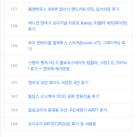
137
홈앤하우스 4바퀴 접이식 핸드카트 65L 딥브라운 후기
에디션 덴마크 오리지널 티포트 &amp; 티필터 세트(화이트)
138
후기
부이 턴테이블 블루투스 스피커(booie-x11) 그레이색상 후
139
기
스탠리 퀜처 H2.0 플로우스테이트 텀블러, 크림2.0, 591m
140
l 후기 + 연마제 제거방법
141
엠비코 모던 와이드 서랍장 4단 후기
142
필립스 소닉케어 3100 음파 전동칫솔 후기
143
알로코리아 휴대용 무선 구강세정기 AWF1 후기
144
도이도이 MP3(Y2K감성) 후기 및 사용법