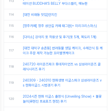
113
테이션 BUDDHA'S BELLY 부다스벨리, 메뉴판
114
[대전 비래동 맛집]런치킨
115
[청주카페] 청주 성안길 카페 태그원(+ 미리크리스마스)
116
[다이소] 강아지 옷 착용샷 및 후기(옷 5개, 목도리 1개)
[대전 대덕구 송촌동] 반려동물 생일 케이크, 수제간식 등 케
117
이크 주문 제작 가능한 꼬리별펫케이크
240720 라이온즈파크 롯데자이언츠 vs 삼성라이온즈 클
118
래식시리즈 후기
240309 - 240310 한화생명 이글스파크 삼성라이온즈 v
119
s 한화이글스 시범경기 후기
2024시즌 한화 이글스 출정식 (Unveiling Show) + 불꽃
120
놀이(류현진 프로포즈 현장) 후기