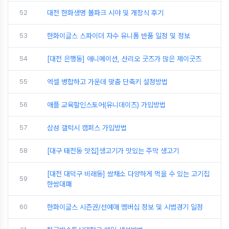
52
대전 한화생명 볼파크 시야 및 개장식 후기
53
한화이글스 스파이더 자수 유니폼 반품 일정 및 정보
54
[대전 은행동] 애니메이션, 산리오 굿즈가 많은 제이굿즈
55
엑셀 병합하고 가운데 맞춤 단축키 설정방법
56
애플 교육할인스토어(유니데이즈) 가입방법
57
삼성 갤럭시 캠퍼스 가입방법
58
[대구 태전동 맛집]생고기가 맛있는 주막 생고기
[대전 대덕구 비래동] 쌈채소 다양하게 먹을 수 있는 고기집
59
한쌈대패
60
한화이글스 시즌권/선예매 멤버십 정보 및 시범경기 일정