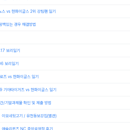
이노스 vs 한화이글스 2위 강팀팬 일기
 공백있는 경우 해결방법
0417 보리일기
406 보리일기
어로즈 vs 한화이글스 일기
329 기아타이거즈 vs 한화이글스 일기
간/기말과제물 확인 및 제출 방법
] 이모네뒷고기 / 유천동보강집(별관)
] 애슐리퀸즈 NC 중앙로역점 후기