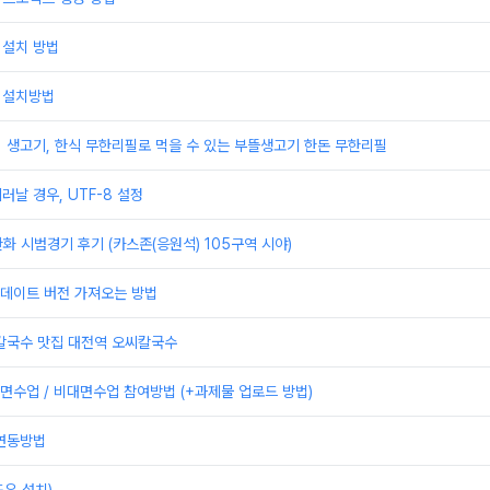
 설치 방법
 설치방법
] 생고기, 한식 무한리필로 먹을 수 있는 부뜰생고기 한돈 무한리필
러날 경우, UTF-8 설정
한화 시범경기 후기 (카스존(응원석) 105구역 시야)
 업데이트 버전 가져오는 방법
 칼국수 맛집 대전역 오씨칼국수
수업 / 비대면수업 참여방법 (+과제물 업로드 방법)
 연동방법