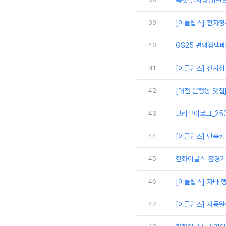
톰캣 설치방법(윈도
39
[이클립스] 전자정
40
GS25 편의점택
41
[이클립스] 전자정
42
[대전 은행동 맛집
43
보리브이로그_250
44
[이클립스] 단축키
45
한화이글스 홈경기
46
[이클립스] 자바 
47
[이클립스] 자동완