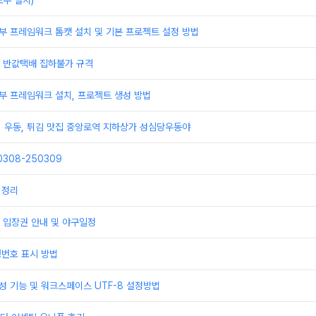
우 설치)
부 프레임워크 톰캣 설치 및 기본 프로젝트 설정 방법
배 반값택배 집하불가 규격
부 프레임워크 설치, 프로젝트 생성 방법
] 우동, 튀김 맛집 중앙로역 지하상가 성심당우동야
308-250309
 정리
 입장권 안내 및 야구일정
행번호 표시 방법
성 기능 및 워크스페이스 UTF-8 설정방법