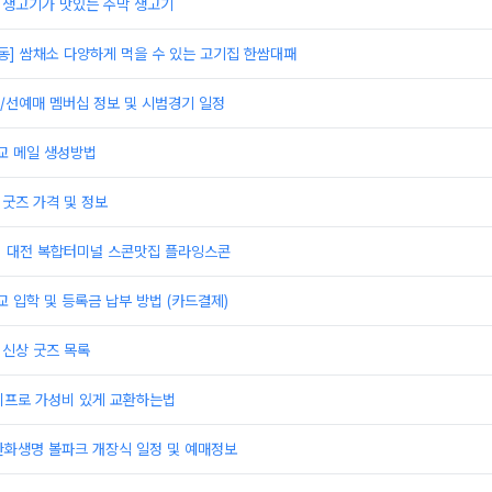
]생고기가 맛있는 주막 생고기
동] 쌈채소 다양하게 먹을 수 있는 고기집 한쌈대패
/선예매 멤버십 정보 및 시범경기 일정
 메일 생성방법
 굿즈 가격 및 정보
] 대전 복합터미널 스콘맛집 플라잉스콘
입학 및 등록금 납부 방법 (카드결제)
 신상 굿즈 목록
이프로 가성비 있게 교환하는법
한화생명 볼파크 개장식 일정 및 예매정보