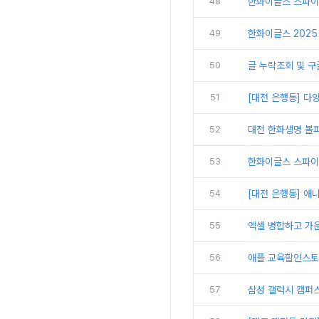
48
한화이글스 스파이
49
한화이글스 2025 
50
글 누락조회 및 구
51
[대전 은행동] 다
52
대전 한화생명 볼파
53
한화이글스 스파이더
54
[대전 은행동] 애
55
엑셀 병합하고 가
56
애플 교육할인스토
57
삼성 갤럭시 캠퍼