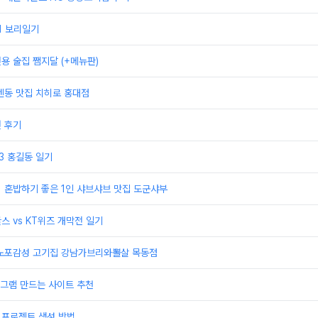
21 보리일기
전용 술집 쨈지달 (+메뉴판)
 텐동 맛집 치히로 홍대점
권 후기
23 홍길동 일기
] 혼밥하기 좋은 1인 샤브샤브 맛집 도군샤부
스 vs KT위즈 개막전 일기
] 노포감성 고기집 강남가브리와뽈살 목동점
그램 만드는 사이트 추천
 프로젝트 생성 방법