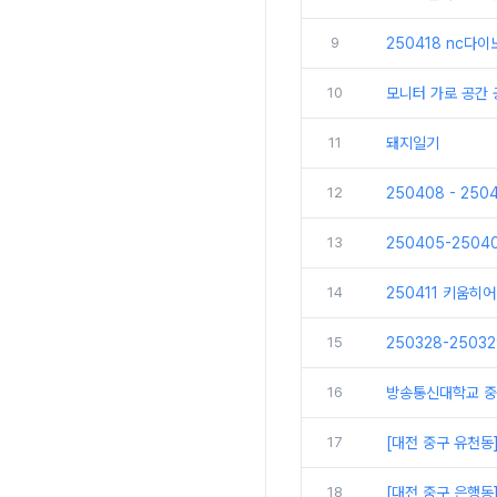
9
250418 nc다
10
모니터 가로 공간
11
돼지일기
12
250408 - 25
13
250405-250
14
250411 키움히
15
250328-250
16
방송통신대학교 중
17
[대전 중구 유천동
18
[대전 중구 은행동