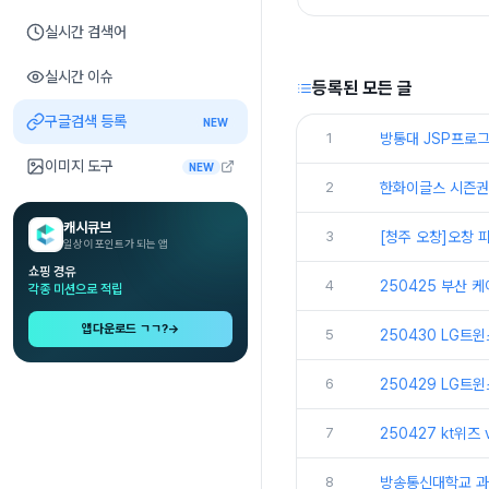
실시간 검색어
실시간 이슈
등록된 모든 글
구글검색 등록
NEW
1
방통대 JSP프로그
이미지 도구
NEW
2
한화이글스 시즌권
캐시큐브
3
[청주 오창]오창
일상이 포인트가 되는 앱
쇼핑 경유
4
250425 부산 
각종 미션으로 적립
앱다운로드 ㄱㄱ?
→
5
250430 LG트
6
250429 LG트
7
250427 kt위즈
8
방송통신대학교 과