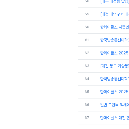
58
[대구 태전동 맛집
59
[대전 대덕구 비래
60
한화이글스 시즌권
61
한국방송통신대학교
62
한화이글스 2025
63
[대전 동구 가양동
64
한국방송통신대학교 
65
한화이글스 2025
66
일반 그립톡 맥세
67
한화이글스 대전 