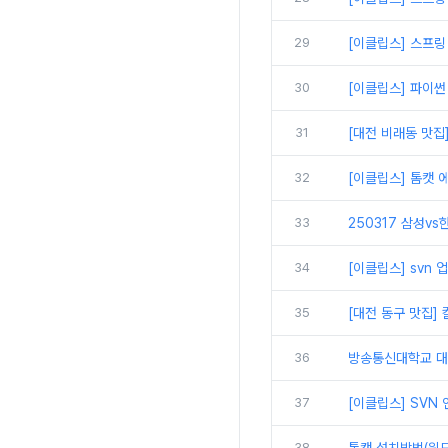
29
[이클립스] 스프링
30
[이클립스] 파이썬
31
[대전 비래동 맛집
32
[이클립스] 톰캣 에
33
250317 삼성vs
34
[이클립스] svn
35
[대전 동구 맛집]
36
방송통신대학교 대면
37
[이클립스] SVN
38