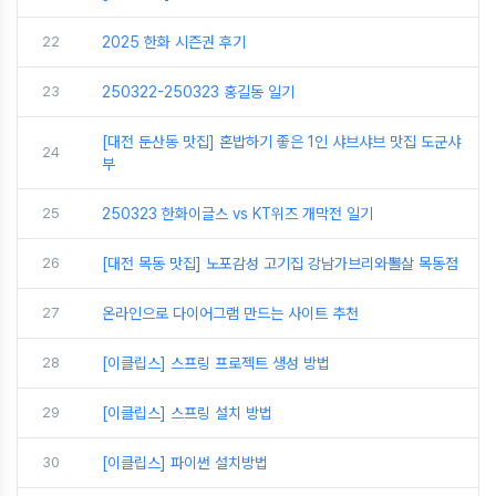
22
2025 한화 시즌권 후기
23
250322-250323 홍길동 일기
[대전 둔산동 맛집] 혼밥하기 좋은 1인 샤브샤브 맛집 도군샤
24
부
25
250323 한화이글스 vs KT위즈 개막전 일기
26
[대전 목동 맛집] 노포감성 고기집 강남가브리와뽈살 목동점
27
온라인으로 다이어그램 만드는 사이트 추천
28
[이클립스] 스프링 프로젝트 생성 방법
29
[이클립스] 스프링 설치 방법
30
[이클립스] 파이썬 설치방법