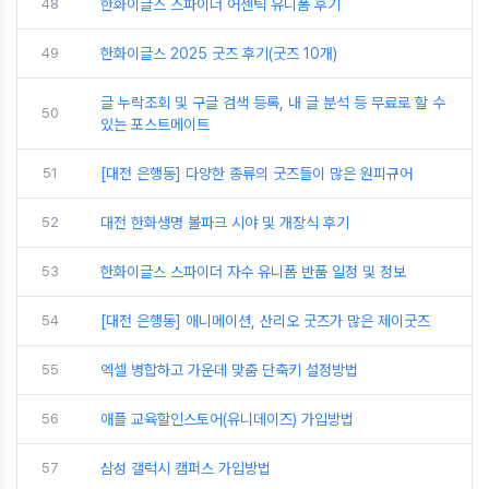
48
한화이글스 스파이더 어센틱 유니폼 후기
49
한화이글스 2025 굿즈 후기(굿즈 10개)
글 누락조회 및 구글 검색 등록, 내 글 분석 등 무료로 할 수
50
있는 포스트메이트
51
[대전 은행동] 다양한 종류의 굿즈들이 많은 원피규어
52
대전 한화생명 볼파크 시야 및 개장식 후기
53
한화이글스 스파이더 자수 유니폼 반품 일정 및 정보
54
[대전 은행동] 애니메이션, 산리오 굿즈가 많은 제이굿즈
55
엑셀 병합하고 가운데 맞춤 단축키 설정방법
56
애플 교육할인스토어(유니데이즈) 가입방법
57
삼성 갤럭시 캠퍼스 가입방법