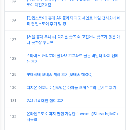
125
토이 대전2호점
[팝업스토어] 홍대 AK 플라자 괴도 세인트 테일 천사소녀 네
126
티 팝업스토어 후기 및 정보
[서울 홍대 두니부] 디지몬 굿즈 외 고전애니 굿즈가 많은 애
127
니 굿즈샵 두니부
스타벅스 해리포터 콜라보 호그와트 골든 바닐라 라떼 신메
128
뉴 후기
129
롯데택배 오배송 처리 후기(오배송 해결O)
130
디지몬 심포니 : 선택받은 아이들 오케스트라 콘서트 후기
131
241214 대전 집회 후기
온라인으로 이미지 편집 가능한 iloveimg(I&hearts;IMG)
132
사용법