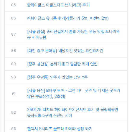
85
한화이글스 이글스파크 브릭(레고) 후기
86
한화이글스 유니폼 후기(레플리카 5벌, 어센틱 2벌)
[서울 잠실] 송리단길에서 혼밥 가능한 우동 맛집 토나리우
87
동 + 메뉴판
88
[대전 중구 문화동] 배달치킨 맛있는 요런요치킨
89
[청주 성안길] 분위기 좋고 깔끔한 카페 언씬
90
[청주 우암동] 안주가 맛있는 금별맥주
[서울 용산]오타쿠 투어 - 고전 애니 굿즈 및 디지몬 굿즈가
91
많은 쿠로상점(1, 2호점)
250125 터치드 하이라이트3 콘서트 후기 및 올림픽공원
92
올림픽홀 b구역 스탠딩 시야
93
갤럭시 S시리즈 울트라 카메라 설정 하기