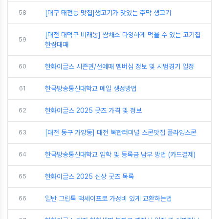
58
[대구 태전동 맛집]생고기가 맛있는 주막 생고기
[대전 대덕구 비래동] 쌈채소 다양하게 먹을 수 있는 고기집
59
한쌈대패
60
한화이글스 시즌권/선예매 멤버십 정보 및 시범경기 일정
61
한국방송통신대학교 메일 생성방법
62
한화이글스 2025 굿즈 가격 및 정보
63
[대전 동구 가양동] 대전 복합터미널 스콘맛집 플라잉스콘
64
한국방송통신대학교 입학 및 등록금 납부 방법 (카드결제)
65
한화이글스 2025 신상 굿즈 목록
66
일반 그립톡 맥세이프로 가성비 있게 교환하는법