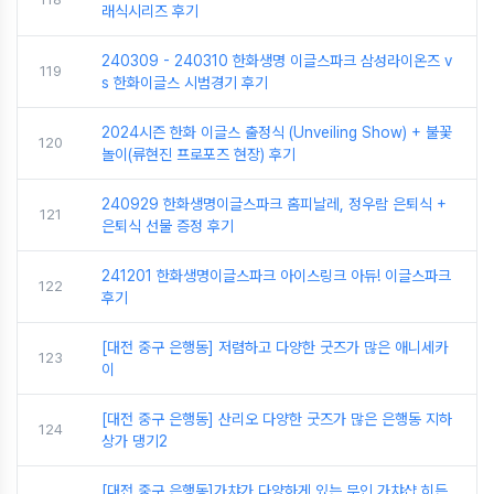
래식시리즈 후기
240309 - 240310 한화생명 이글스파크 삼성라이온즈 v
119
s 한화이글스 시범경기 후기
2024시즌 한화 이글스 출정식 (Unveiling Show) + 불꽃
120
놀이(류현진 프로포즈 현장) 후기
240929 한화생명이글스파크 홈피날레, 정우람 은퇴식 +
121
은퇴식 선물 증정 후기
241201 한화생명이글스파크 아이스링크 아듀! 이글스파크
122
후기
[대전 중구 은행동] 저렴하고 다양한 굿즈가 많은 애니세카
123
이
[대전 중구 은행동] 산리오 다양한 굿즈가 많은 은행동 지하
124
상가 댕기2
[대전 중구 은행동]가챠가 다양하게 있는 무인 가챠샵 히든