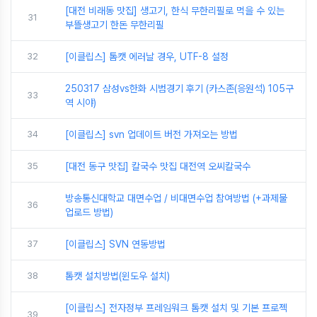
[대전 비래동 맛집] 생고기, 한식 무한리필로 먹을 수 있는
31
부뜰생고기 한돈 무한리필
32
[이클립스] 톰캣 에러날 경우, UTF-8 설정
250317 삼성vs한화 시범경기 후기 (카스존(응원석) 105구
33
역 시야)
34
[이클립스] svn 업데이트 버전 가져오는 방법
35
[대전 동구 맛집] 칼국수 맛집 대전역 오씨칼국수
방송통신대학교 대면수업 / 비대면수업 참여방법 (+과제물
36
업로드 방법)
37
[이클립스] SVN 연동방법
38
톰캣 설치방법(윈도우 설치)
[이클립스] 전자정부 프레임워크 톰캣 설치 및 기본 프로젝
39