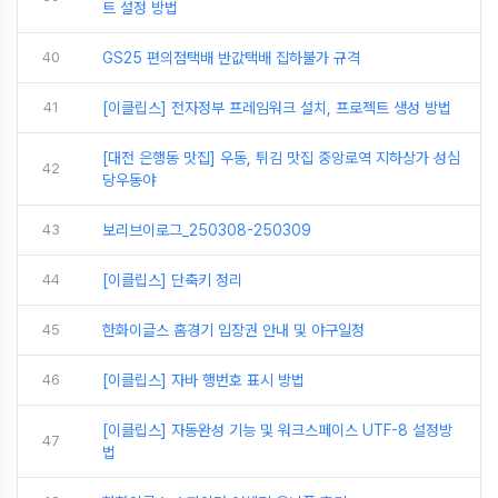
트 설정 방법
40
GS25 편의점택배 반값택배 집하불가 규격
41
[이클립스] 전자정부 프레임워크 설치, 프로젝트 생성 방법
[대전 은행동 맛집] 우동, 튀김 맛집 중앙로역 지하상가 성심
42
당우동야
43
보리브이로그_250308-250309
44
[이클립스] 단축키 정리
45
한화이글스 홈경기 입장권 안내 및 야구일정
46
[이클립스] 자바 행번호 표시 방법
[이클립스] 자동완성 기능 및 워크스페이스 UTF-8 설정방
47
법