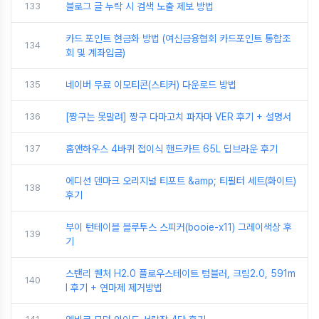
133
블로그 글 누락 시 검색 노출 제보 방법
카드 포인트 현금화 방법 (여신금융협회 카드포인트 통합조
134
회 및 계좌입금)
135
네이버 무료 이모티콘(스티커) 다운로드 방법
136
[짱구는 못말려] 짱구 다마고치 파자마 VER 후기 + 설명서
137
홈앤하우스 4바퀴 접이식 핸드카트 65L 딥브라운 후기
에디션 덴마크 오리지널 티포트 &amp; 티필터 세트(화이트)
138
후기
부이 턴테이블 블루투스 스피커(booie-x11) 그레이색상 후
139
기
스탠리 퀜처 H2.0 플로우스테이트 텀블러, 크림2.0, 591m
140
l 후기 + 연마제 제거방법