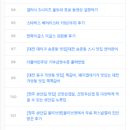
94
갤럭시 S시리즈 울트라 프로 동영상 설정하기
95
스타벅스 베어리스타 키링(야구) 후기
96
한화이글스 이글스 응원봉 후기
97
[대전 대덕구 송촌동 맛집]대전 송촌동 스시 맛집 연어광어
98
더불어민주당 기부금영수증 출력방법
[대전 동구 가양동 맛집] 쪽갈비, 돼지껍데기가 맛있는 대전
99
가양동 맛집 쪽쪽갈비
[청주 성안길 맛집] 간장삼겹살, 간장우삼겹 등 다양하게 먹
100
을 수 있는 성안길 노릇집
[청주 성안길 올리브영]올리브영에서 무료 퍼스널컬러 진단
101
받은 후기