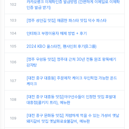
카카오뱅크 이체확인증 발급방법 (간편하게 이메일로 이체확
102
인증 발급 받기)
103
[청주 성안길 맛집] 매콤한 파스타 맛집 덕수 파스타
104
인터파크 부정이용자 해제 방법 + 후기
105
2024 KBO 올스타전, 팬사인회 후기(B그룹)
[청주 우암동 맛집] 청주대 근처 30년 전통 원조 왕뚝배기
106
감자탕
[대전 중구 대흥동] 주문제작 케이크 무인픽업 가능한 온드
107
케이크
[대전 중구 대흥동 맛집]야구선수들이 인정한 맛집 후발대
108
대흥점(콜키지 프리), 메뉴판
[대전 중구 문화동 맛집] 저렴하게 먹을 수 있는 가성비 옛날
109
돼지갈비 맛집 옛날화로숯불갈비, 메뉴판