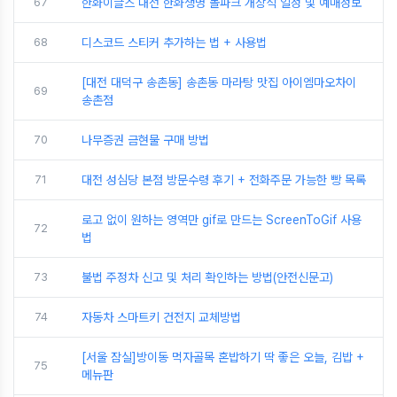
67
한화이글스 대전 한화생명 볼파크 개장식 일정 및 예매정보
68
디스코드 스티커 추가하는 법 + 사용법
[대전 대덕구 송촌동] 송촌동 마라탕 맛집 아이엠마오차이
69
송촌점
70
나무증권 금현물 구매 방법
71
대전 성심당 본점 방문수령 후기 + 전화주문 가능한 빵 목록
로고 없이 원하는 영역만 gif로 만드는 ScreenToGif 사용
72
법
73
불법 주정차 신고 및 처리 확인하는 방법(안전신문고)
74
자동차 스마트키 건전지 교체방법
[서울 잠실]방이동 먹자골목 혼밥하기 딱 좋은 오늘, 김밥 +
75
메뉴판