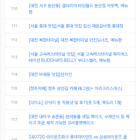
[대전 서구 둔산동] 갤러리아 타임월드 둔산점 아웃백, 메뉴
110
판
111
[서울 홍대 맛집]서울 홍대 맛집 짚신 매운갈비찜 홍대점
112
[대전 복합터미널] 대전 복합터미널 던킨도너츠, 메뉴판
[서울 고속버스터미널 맛집] 서울 고속버스터미널 파미에스
113
테이션 BUDDHA'S BELLY 부다스벨리, 메뉴판
114
[대전 비래동 맛집]런치킨
115
[청주카페] 청주 성안길 카페 태그원(+ 미리크리스마스)
116
[다이소] 강아지 옷 착용샷 및 후기(옷 5개, 목도리 1개)
[대전 대덕구 송촌동] 반려동물 생일 케이크, 수제간식 등 케
117
이크 주문 제작 가능한 꼬리별펫케이크
240720 라이온즈파크 롯데자이언츠 vs 삼성라이온즈 클
118