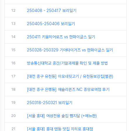
12
250408 - 250417 보리일기
13
250405-250406 보리일기
14
250411 키움히어로즈 vs 한화이글스 일기
15
250328-250329 기아타이거즈 vs 한화이글스 일기
16
방송통신대학교 중간/기말과제물 확인 및 제출 방법
17
[대전 중구 유천동] 이모네뒷고기 / 유천동보강집(별관)
18
[대전 중구 은행동] 애슐리퀸즈 NC 중앙로역점 후기
19
250318-250321 보리일기
20
[서울 홍대] 여성전용 술집 쨈지달 (+메뉴판)
21
[서울 홍대] 홍대 텐동 맛집 치히로 홍대점