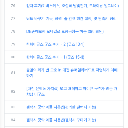
76
잎차 후기(히비스커스, 오설록 달빛걷기, 트와이닝 얼그레이)
77
워드 바꾸기 기능, 장평, 줄 간격 행간 설정, 및 단축키 정리
78
DB손해보험 모바일로 보험금청구 하는 법(비회원)
79
한화이글스 굿즈 후기 - 2 (굿즈 13개)
80
한화이글스 굿즈 후기 - 1 (굿즈 15개)
불멸의 화가 반 고흐 in 대전 슈퍼얼리버드로 저렴하게 예매
81
하기
[대전 은행동 가챠샵] 넓고 쾌적하고 하이큐 굿즈가 많은 가
82
챠샵 더굿즈
83
갤럭시 굿락 어플 사용법(편리한 갤럭시 기능)
84
갤럭시 굿락 어플 사용법(갤럭시 꾸미기 기능)