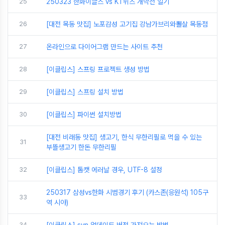
25
250323 한화이글스 vs KT위즈 개막전 일기
26
[대전 목동 맛집] 노포감성 고기집 강남가브리와뽈살 목동점
27
온라인으로 다이어그램 만드는 사이트 추천
28
[이클립스] 스프링 프로젝트 생성 방법
29
[이클립스] 스프링 설치 방법
30
[이클립스] 파이썬 설치방법
[대전 비래동 맛집] 생고기, 한식 무한리필로 먹을 수 있는
31
부뜰생고기 한돈 무한리필
32
[이클립스] 톰캣 에러날 경우, UTF-8 설정
250317 삼성vs한화 시범경기 후기 (카스존(응원석) 105구
33
역 시야)
34