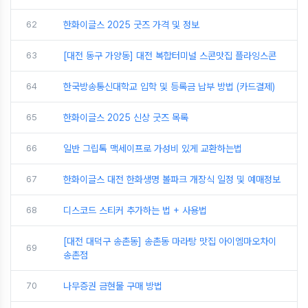
62
한화이글스 2025 굿즈 가격 및 정보
63
[대전 동구 가양동] 대전 복합터미널 스콘맛집 플라잉스콘
64
한국방송통신대학교 입학 및 등록금 납부 방법 (카드결제)
65
한화이글스 2025 신상 굿즈 목록
66
일반 그립톡 맥세이프로 가성비 있게 교환하는법
67
한화이글스 대전 한화생명 볼파크 개장식 일정 및 예매정보
68
디스코드 스티커 추가하는 법 + 사용법
[대전 대덕구 송촌동] 송촌동 마라탕 맛집 아이엠마오차이
69
송촌점
70
나무증권 금현물 구매 방법