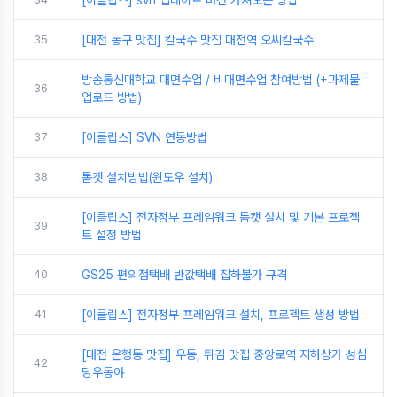
[이클립스] svn 업데이트 버전 가져오는 방법
35
[대전 동구 맛집] 칼국수 맛집 대전역 오씨칼국수
방송통신대학교 대면수업 / 비대면수업 참여방법 (+과제물
36
업로드 방법)
37
[이클립스] SVN 연동방법
38
톰캣 설치방법(윈도우 설치)
[이클립스] 전자정부 프레임워크 톰캣 설치 및 기본 프로젝
39
트 설정 방법
40
GS25 편의점택배 반값택배 집하불가 규격
41
[이클립스] 전자정부 프레임워크 설치, 프로젝트 생성 방법
[대전 은행동 맛집] 우동, 튀김 맛집 중앙로역 지하상가 성심
42
당우동야