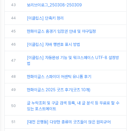
43
보리브이로그_250308-250309
44
[이클립스] 단축키 정리
45
한화이글스 홈경기 입장권 안내 및 야구일정
46
[이클립스] 자바 행번호 표시 방법
[이클립스] 자동완성 기능 및 워크스페이스 UTF-8 설정방
47
법
48
한화이글스 스파이더 어센틱 유니폼 후기
49
한화이글스 2025 굿즈 후기(굿즈 10개)
글 누락조회 및 구글 검색 등록, 내 글 분석 등 무료로 할 수
50
있는 포스트메이트
51
[대전 은행동] 다양한 종류의 굿즈들이 많은 원피규어