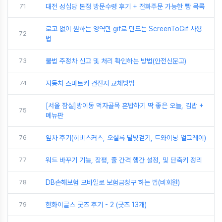
71
대전 성심당 본점 방문수령 후기 + 전화주문 가능한 빵 목록
로고 없이 원하는 영역만 gif로 만드는 ScreenToGif 사용
72
법
73
불법 주정차 신고 및 처리 확인하는 방법(안전신문고)
74
자동차 스마트키 건전지 교체방법
[서울 잠실]방이동 먹자골목 혼밥하기 딱 좋은 오늘, 김밥 +
75
메뉴판
76
잎차 후기(히비스커스, 오설록 달빛걷기, 트와이닝 얼그레이)
77
워드 바꾸기 기능, 장평, 줄 간격 행간 설정, 및 단축키 정리
78
DB손해보험 모바일로 보험금청구 하는 법(비회원)
79
한화이글스 굿즈 후기 - 2 (굿즈 13개)