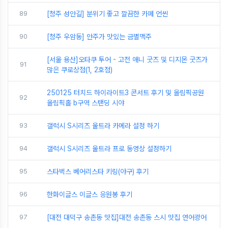
89
[청주 성안길] 분위기 좋고 깔끔한 카페 언씬
90
[청주 우암동] 안주가 맛있는 금별맥주
[서울 용산]오타쿠 투어 - 고전 애니 굿즈 및 디지몬 굿즈가
91
많은 쿠로상점(1, 2호점)
250125 터치드 하이라이트3 콘서트 후기 및 올림픽공원
92
올림픽홀 b구역 스탠딩 시야
93
갤럭시 S시리즈 울트라 카메라 설정 하기
94
갤럭시 S시리즈 울트라 프로 동영상 설정하기
95
스타벅스 베어리스타 키링(야구) 후기
96
한화이글스 이글스 응원봉 후기
97
[대전 대덕구 송촌동 맛집]대전 송촌동 스시 맛집 연어광어