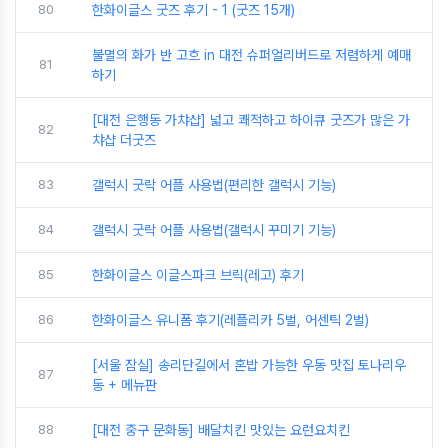
80
한화이글스 굿즈 후기 - 1 (굿즈 15개)
불멸의 화가 반 고흐 in 대전 슈퍼얼리버드로 저렴하게 예매
81
하기
[대전 은행동 가챠샵] 넓고 쾌적하고 하이큐 굿즈가 많은 가
82
챠샵 더굿즈
83
갤럭시 굿락 어플 사용법(편리한 갤럭시 기능)
84
갤럭시 굿락 어플 사용법(갤럭시 꾸미기 기능)
85
한화이글스 이글스파크 브릭(레고) 후기
86
한화이글스 유니폼 후기(레플리카 5벌, 어센틱 2벌)
[서울 잠실] 송리단길에서 혼밥 가능한 우동 맛집 토나리우
87
동 + 메뉴판
88
[대전 중구 문화동] 배달치킨 맛있는 요런요치킨