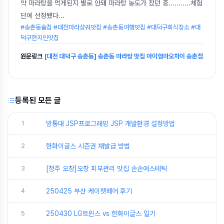
약 마라탕을 먹게된지 별로 안돼 마라탕 농도가 찼던 중...........체험
단에 선정됐다
...
#송촌동술집 #대전마라샹궈맛집 #송촌동여행맛집 #대덕구회식장소 #대
덕구현지인맛집
원문링크
[대전 대덕구 송촌동] 송촌동 마라탕 맛집 아이엠마오차이 송촌점
등록된 모든 글
1
방통대 JSP프로그래밍 JSP 개발환경 설정방법
2
한화이글스 시즌권 재발급 방법
3
[청주 오창]오창 피부관리 맛집 손손에스테틱
4
250425 부산 케이펫페어 후기
5
250430 LG트윈스 vs 한화이글스 일기