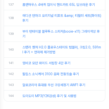
137
홈앤하우스 4바퀴 접이식 핸드카트 65L 딥브라운 후기
에디션 덴마크 오리지널 티포트 &amp; 티필터 세트(화이트)
138
후기
부이 턴테이블 블루투스 스피커(booie-x11) 그레이색상 후
139
기
스탠리 퀜처 H2.0 플로우스테이트 텀블러, 크림2.0, 591m
140
l 후기 + 연마제 제거방법
141
엠비코 모던 와이드 서랍장 4단 후기
142
필립스 소닉케어 3100 음파 전동칫솔 후기
143
알로코리아 휴대용 무선 구강세정기 AWF1 후기
144
도이도이 MP3(Y2K감성) 후기 및 사용법