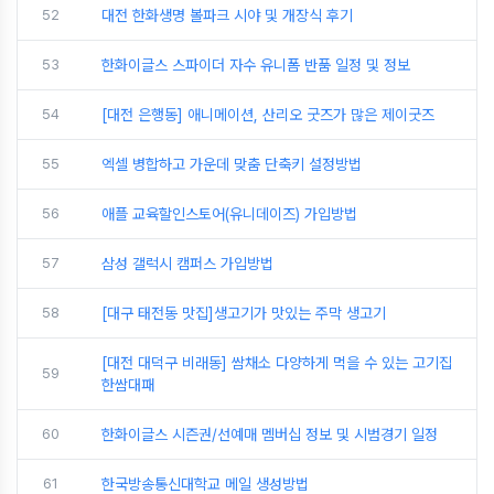
52
대전 한화생명 볼파크 시야 및 개장식 후기
53
한화이글스 스파이더 자수 유니폼 반품 일정 및 정보
54
[대전 은행동] 애니메이션, 산리오 굿즈가 많은 제이굿즈
55
엑셀 병합하고 가운데 맞춤 단축키 설정방법
56
애플 교육할인스토어(유니데이즈) 가입방법
57
삼성 갤럭시 캠퍼스 가입방법
58
[대구 태전동 맛집]생고기가 맛있는 주막 생고기
[대전 대덕구 비래동] 쌈채소 다양하게 먹을 수 있는 고기집
59
한쌈대패
60
한화이글스 시즌권/선예매 멤버십 정보 및 시범경기 일정
61
한국방송통신대학교 메일 생성방법