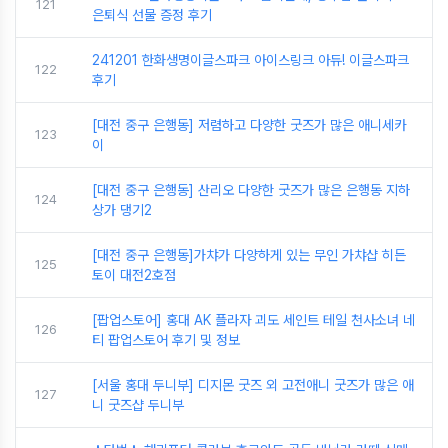
121
은퇴식 선물 증정 후기
241201 한화생명이글스파크 아이스링크 아듀! 이글스파크
122
후기
[대전 중구 은행동] 저렴하고 다양한 굿즈가 많은 애니세카
123
이
[대전 중구 은행동] 산리오 다양한 굿즈가 많은 은행동 지하
124
상가 댕기2
[대전 중구 은행동]가챠가 다양하게 있는 무인 가챠샵 히든
125
토이 대전2호점
[팝업스토어] 홍대 AK 플라자 괴도 세인트 테일 천사소녀 네
126
티 팝업스토어 후기 및 정보
[서울 홍대 두니부] 디지몬 굿즈 외 고전애니 굿즈가 많은 애
127
니 굿즈샵 두니부