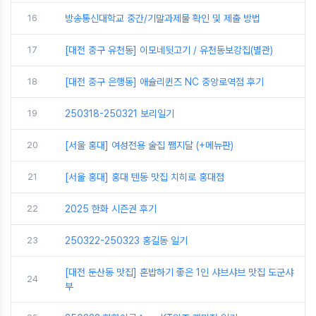
16
방송통신대학교 중간/기말과제물 확인 및 제출 방법
17
[대전 중구 유천동] 이모네뒷고기 / 유천동보강집(별관)
18
[대전 중구 은행동] 애슐리퀸즈 NC 중앙로역점 후기
19
250318-250321 보리일기
20
[서울 홍대] 여성전용 술집 쨈지달 (+메뉴판)
21
[서울 홍대] 홍대 텐동 맛집 치히로 홍대점
22
2025 한화 시즌권 후기
23
250322-250323 홍길동 일기
[대전 둔산동 맛집] 혼밥하기 좋은 1인 샤브샤브 맛집 도군샤
24
부