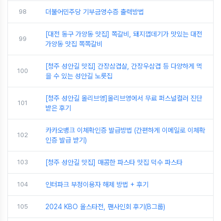
98
더불어민주당 기부금영수증 출력방법
[대전 동구 가양동 맛집] 쪽갈비, 돼지껍데기가 맛있는 대전
99
가양동 맛집 쪽쪽갈비
[청주 성안길 맛집] 간장삼겹살, 간장우삼겹 등 다양하게 먹
100
을 수 있는 성안길 노릇집
[청주 성안길 올리브영]올리브영에서 무료 퍼스널컬러 진단
101
받은 후기
카카오뱅크 이체확인증 발급방법 (간편하게 이메일로 이체확
102
인증 발급 받기)
103
[청주 성안길 맛집] 매콤한 파스타 맛집 덕수 파스타
104
인터파크 부정이용자 해제 방법 + 후기
105
2024 KBO 올스타전, 팬사인회 후기(B그룹)