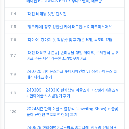
테이션 BUDDHA'S BELLY 부다스벨리, 메뉴판
114
[대전 비래동 맛집]런치킨
115
[청주카페] 청주 성안길 카페 태그원(+ 미리크리스마스)
116
[다이소] 강아지 옷 착용샷 및 후기(옷 5개, 목도리 1개)
[대전 대덕구 송촌동] 반려동물 생일 케이크, 수제간식 등 케
117
이크 주문 제작 가능한 꼬리별펫케이크
240720 라이온즈파크 롯데자이언츠 vs 삼성라이온즈 클
118
래식시리즈 후기
240309 - 240310 한화생명 이글스파크 삼성라이온즈 v
119
s 한화이글스 시범경기 후기
2024시즌 한화 이글스 출정식 (Unveiling Show) + 불꽃
120
놀이(류현진 프로포즈 현장) 후기
240929 한화생명이글스파크 홈피날레, 정우람 은퇴식 +