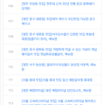
[청주 우암동 맛집] 청주대 근처 30년 전통 원조 왕뚝배기
106
감자탕
[대전 중구 대흥동] 주문제작 케이크 무인픽업 가능한 온드
107
케이크
[대전 중구 대흥동 맛집]야구선수들이 인정한 맛집 후발대
108
대흥점(콜키지 프리), 메뉴판
[대전 중구 문화동 맛집] 저렴하게 먹을 수 있는 가성비 옛날
109
돼지갈비 맛집 옛날화로숯불갈비, 메뉴판
[대전 서구 둔산동] 갤러리아 타임월드 둔산점 아웃백, 메뉴
110
판
111
[서울 홍대 맛집]서울 홍대 맛집 짚신 매운갈비찜 홍대점
112
[대전 복합터미널] 대전 복합터미널 던킨도너츠, 메뉴판
[서울 고속버스터미널 맛집] 서울 고속버스터미널 파미에스
113