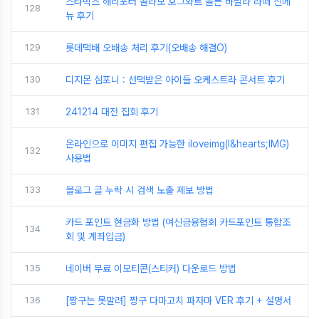
스타벅스 해리포터 콜라보 호그와트 골든 바닐라 라떼 신메
128
뉴 후기
129
롯데택배 오배송 처리 후기(오배송 해결O)
130
디지몬 심포니 : 선택받은 아이들 오케스트라 콘서트 후기
131
241214 대전 집회 후기
온라인으로 이미지 편집 가능한 iloveimg(I&hearts;IMG)
132
사용법
133
블로그 글 누락 시 검색 노출 제보 방법
카드 포인트 현금화 방법 (여신금융협회 카드포인트 통합조
134
회 및 계좌입금)
135
네이버 무료 이모티콘(스티커) 다운로드 방법
136
[짱구는 못말려] 짱구 다마고치 파자마 VER 후기 + 설명서