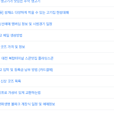
]생고기가 맛있는 주막 생고기
동] 쌈채소 다양하게 먹을 수 있는 고기집 한쌈대패
/선예매 멤버십 정보 및 시범경기 일정
 메일 생성방법
 굿즈 가격 및 정보
] 대전 복합터미널 스콘맛집 플라잉스콘
입학 및 등록금 납부 방법 (카드결제)
 신상 굿즈 목록
이프로 가성비 있게 교환하는법
한화생명 볼파크 개장식 일정 및 예매정보