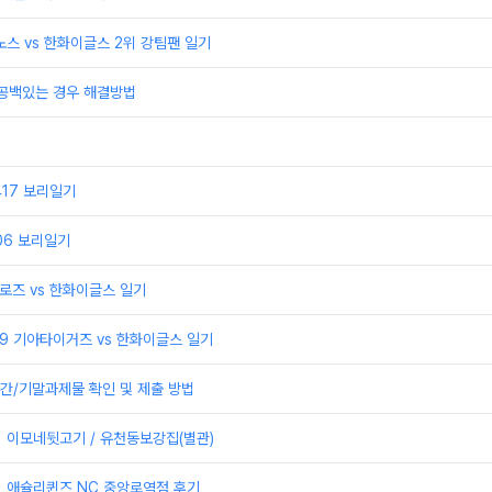
이노스 vs 한화이글스 2위 강팀팬 일기
 공백있는 경우 해결방법
0417 보리일기
406 보리일기
어로즈 vs 한화이글스 일기
329 기아타이거즈 vs 한화이글스 일기
간/기말과제물 확인 및 제출 방법
] 이모네뒷고기 / 유천동보강집(별관)
] 애슐리퀸즈 NC 중앙로역점 후기