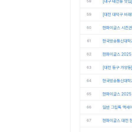
58
[대구 태전동 맛집
59
[대전 대덕구 비래
60
한화이글스 시즌권
61
한국방송통신대학교
62
한화이글스 2025
63
[대전 동구 가양동
64
한국방송통신대학교 
65
한화이글스 2025
66
일반 그립톡 맥세
67
한화이글스 대전 