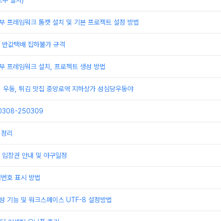
우 설치)
부 프레임워크 톰캣 설치 및 기본 프로젝트 설정 방법
배 반값택배 집하불가 규격
부 프레임워크 설치, 프로젝트 생성 방법
] 우동, 튀김 맛집 중앙로역 지하상가 성심당우동야
308-250309
 정리
 입장권 안내 및 야구일정
행번호 표시 방법
성 기능 및 워크스페이스 UTF-8 설정방법