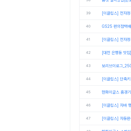
톰캣 설치방법(윈도
39
[이클립스] 전자정
40
GS25 편의점택
41
[이클립스] 전자정
42
[대전 은행동 맛집
43
보리브이로그_250
44
[이클립스] 단축키
45
한화이글스 홈경기
46
[이클립스] 자바 
47
[이클립스] 자동완