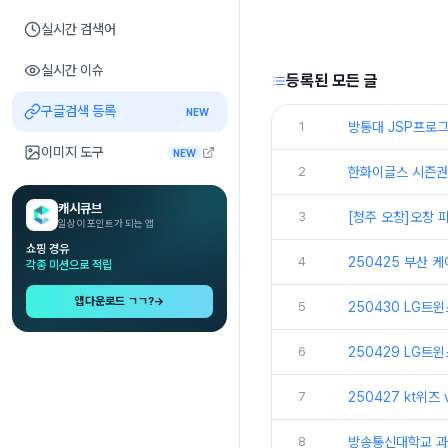
실시간 검색어
실시간 이슈
등록된 모든 글
구글검색 등록
NEW
1
방통대 JSP프로그
이미지 도구
NEW
2
한화이글스 시즌권
캐시큐브
3
[청주 오창]오창
일상이 포인트가 되는 앱
쇼핑 경유
4
250425 부산 
각종 미션으로 적립
앱다운로드 ㄱㄱ?
→
5
250430 LG트
6
250429 LG트
7
250427 kt위즈
8
방송통신대학교 과