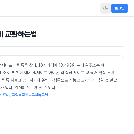
로그인
게 교환하는법
서 맥세이프 그립톡을 샀다. 10개가격에 13,498원 구매 완주소는 여
 거치대 소켓 포켓 지지대, 맥세이프 아이폰 맥 삼성 세이프 링 핑거 확장 스탠
m맥세이프 그립톡 사놓고 공구하거나 일반 그립톡으로 사놓고 교체하기 딱일 것 같았
가 있다. 열심히 누르면 뗄 수 있다.
...
체 #일반그립톡교체 #그립톡교체