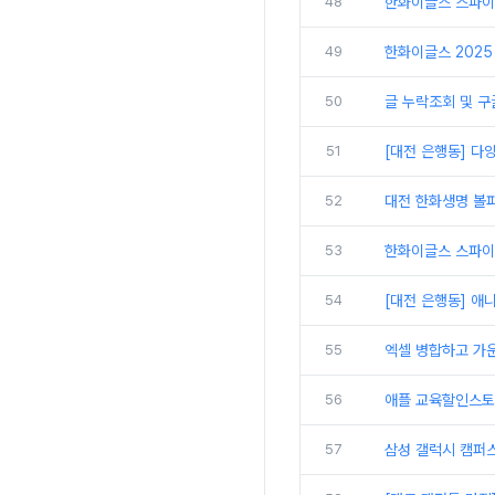
48
한화이글스 스파이
49
한화이글스 2025 
50
글 누락조회 및 구
51
[대전 은행동] 다
52
대전 한화생명 볼파
53
한화이글스 스파이더
54
[대전 은행동] 애
55
엑셀 병합하고 가
56
애플 교육할인스토
57
삼성 갤럭시 캠퍼