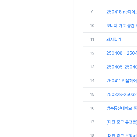
9
250418 nc다
10
모니터 가로 공간
11
돼지일기
12
250408 - 25
13
250405-250
14
250411 키움히
15
250328-250
16
방송통신대학교 중
17
[대전 중구 유천동
18
[대전 중구 은행동