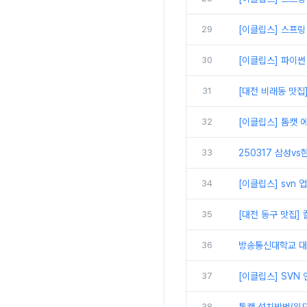
29
[이클립스] 스프링
30
[이클립스] 파이썬
31
[대전 비래동 맛집
32
[이클립스] 톰캣 에
33
250317 삼성vs
34
[이클립스] svn
35
[대전 동구 맛집]
36
방송통신대학교 대면
37
[이클립스] SVN
38