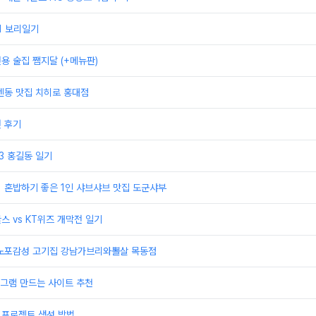
21 보리일기
전용 술집 쨈지달 (+메뉴판)
 텐동 맛집 치히로 홍대점
권 후기
23 홍길동 일기
] 혼밥하기 좋은 1인 샤브샤브 맛집 도군샤부
스 vs KT위즈 개막전 일기
] 노포감성 고기집 강남가브리와뽈살 목동점
그램 만드는 사이트 추천
 프로젝트 생성 방법