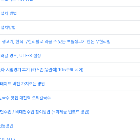
 설치 방법
 설치방법
] 생고기, 한식 무한리필로 먹을 수 있는 부뜰생고기 한돈 무한리필
러날 경우, UTF-8 설정
한화 시범경기 후기 (카스존(응원석) 105구역 시야)
 업데이트 버전 가져오는 방법
 칼국수 맛집 대전역 오씨칼국수
수업 / 비대면수업 참여방법 (+과제물 업로드 방법)
 연동방법