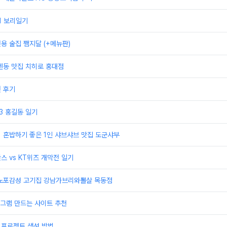
21 보리일기
전용 술집 쨈지달 (+메뉴판)
 텐동 맛집 치히로 홍대점
권 후기
23 홍길동 일기
] 혼밥하기 좋은 1인 샤브샤브 맛집 도군샤부
스 vs KT위즈 개막전 일기
] 노포감성 고기집 강남가브리와뽈살 목동점
그램 만드는 사이트 추천
 프로젝트 생성 방법