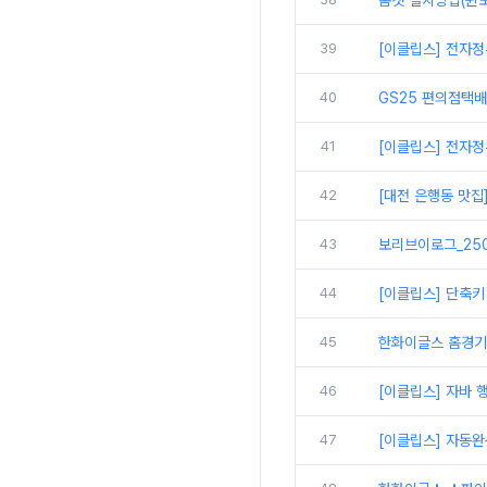
톰캣 설치방법(윈도
39
[이클립스] 전자정
40
GS25 편의점택
41
[이클립스] 전자정
42
[대전 은행동 맛집
43
보리브이로그_250
44
[이클립스] 단축키
45
한화이글스 홈경기
46
[이클립스] 자바 
47
[이클립스] 자동완