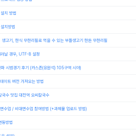
 설치 방법
 설치방법
] 생고기, 한식 무한리필로 먹을 수 있는 부뜰생고기 한돈 무한리필
러날 경우, UTF-8 설정
한화 시범경기 후기 (카스존(응원석) 105구역 시야)
 업데이트 버전 가져오는 방법
 칼국수 맛집 대전역 오씨칼국수
수업 / 비대면수업 참여방법 (+과제물 업로드 방법)
 연동방법