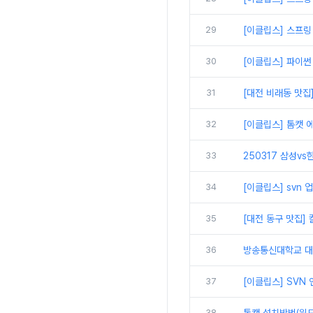
29
[이클립스] 스프링
30
[이클립스] 파이썬
31
[대전 비래동 맛집
32
[이클립스] 톰캣 에
33
250317 삼성vs
34
[이클립스] svn
35
[대전 동구 맛집]
36
방송통신대학교 대면
37
[이클립스] SVN
38