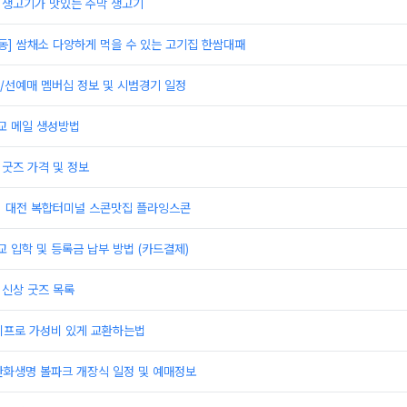
]생고기가 맛있는 주막 생고기
동] 쌈채소 다양하게 먹을 수 있는 고기집 한쌈대패
/선예매 멤버십 정보 및 시범경기 일정
 메일 생성방법
 굿즈 가격 및 정보
] 대전 복합터미널 스콘맛집 플라잉스콘
입학 및 등록금 납부 방법 (카드결제)
 신상 굿즈 목록
이프로 가성비 있게 교환하는법
한화생명 볼파크 개장식 일정 및 예매정보