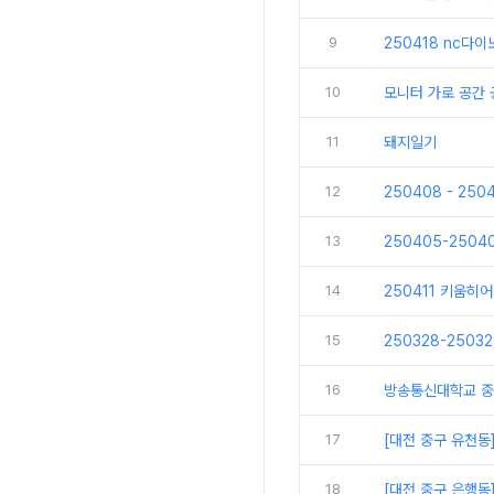
9
250418 nc다
10
모니터 가로 공간
11
돼지일기
12
250408 - 25
13
250405-250
14
250411 키움히
15
250328-250
16
방송통신대학교 중
17
[대전 중구 유천동
18
[대전 중구 은행동