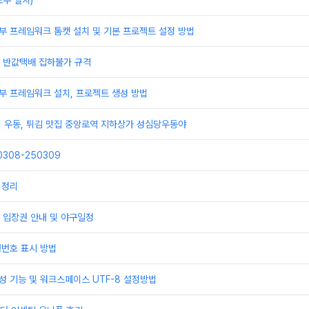
우 설치)
부 프레임워크 톰캣 설치 및 기본 프로젝트 설정 방법
배 반값택배 집하불가 규격
부 프레임워크 설치, 프로젝트 생성 방법
] 우동, 튀김 맛집 중앙로역 지하상가 성심당우동야
308-250309
 정리
 입장권 안내 및 야구일정
행번호 표시 방법
성 기능 및 워크스페이스 UTF-8 설정방법