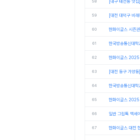
58
[대구 태전동 맛집
59
[대전 대덕구 비래
60
한화이글스 시즌권
61
한국방송통신대학교
62
한화이글스 2025
63
[대전 동구 가양동
64
한국방송통신대학교 
65
한화이글스 2025
66
일반 그립톡 맥세
67
한화이글스 대전 