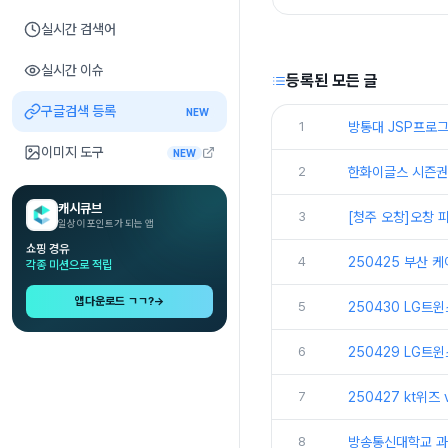
실시간 검색어
실시간 이슈
등록된 모든 글
구글검색 등록
NEW
1
방통대 JSP프로그
이미지 도구
NEW
2
한화이글스 시즌권
캐시큐브
3
[청주 오창]오창
일상이 포인트가 되는 앱
쇼핑 경유
4
250425 부산 
각종 미션으로 적립
앱다운로드 ㄱㄱ?
→
5
250430 LG트
6
250429 LG트
7
250427 kt위즈
8
방송통신대학교 과