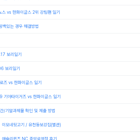
이노스 vs 한화이글스 2위 강팀팬 일기
 공백있는 경우 해결방법
0417 보리일기
406 보리일기
어로즈 vs 한화이글스 일기
329 기아타이거즈 vs 한화이글스 일기
간/기말과제물 확인 및 제출 방법
] 이모네뒷고기 / 유천동보강집(별관)
] 애슐리퀸즈 NC 중앙로역점 후기