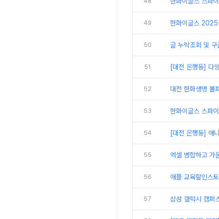
48
한화이글스 스파이
49
한화이글스 2025 
50
글 누락조회 및 구
51
[대전 은행동] 다
52
대전 한화생명 볼파
53
한화이글스 스파이더
54
[대전 은행동] 애
55
엑셀 병합하고 가
56
애플 교육할인스토
57
삼성 갤럭시 캠퍼