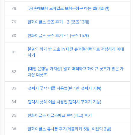
78
DB손해보험 모바일로 보험금청구 하는 법(비회원)
79
한화이글스 굿즈 후기 - 2 (굿즈 13개)
80
한화이글스 굿즈 후기 - 1 (굿즈 15개)
불멸의 화가 반 고흐 in 대전 슈퍼얼리버드로 저렴하게 예매
81
하기
[대전 은행동 가챠샵] 넓고 쾌적하고 하이큐 굿즈가 많은 가
82
챠샵 더굿즈
83
갤럭시 굿락 어플 사용법(편리한 갤럭시 기능)
84
갤럭시 굿락 어플 사용법(갤럭시 꾸미기 기능)
85
한화이글스 이글스파크 브릭(레고) 후기
86
한화이글스 유니폼 후기(레플리카 5벌, 어센틱 2벌)