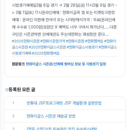
시범경기예매일3월 8일 경기 -> 2월 28일(금) 11시3월 9일 경기 -
> 3월 1일(토) 11시온라인예매 : 한화이글콕 앱 또는 티켓링크현장
예매 : 온라인 미판매 잔여석 또는 시야방해석가격 : 무료(온라인예
매 수수료 1,000원)응원단 X 혜택도 너무 구려서 화가난다.....다른
구단은 시즌권하면 선예매권도 주는데한화는 괘씸함만 준다.
...
#2025한화시즌권 #한화시즌권가격 #한화시즌권 #한화멤버십 #한화이
글스시즌권 #2025한화이글스시즌권 #한화이글스시범경기 #한화이글스
시범경기예매 #2025한화멤버십
원문링크
한화이글스 시즌권/선예매 멤버십 정보 및 시범경기 일정
등록된 모든 글
1
방통대 JSP프로그래밍 JSP 개발환경 설정방법
2
한화이글스 시즌권 재발급 방법
3
[청주 오창]오창 피부관리 맛집 손손에스테틱