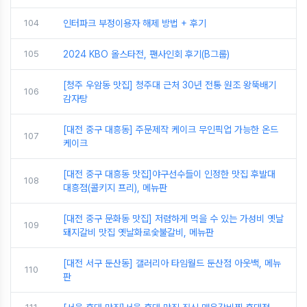
104
인터파크 부정이용자 해제 방법 + 후기
105
2024 KBO 올스타전, 팬사인회 후기(B그룹)
[청주 우암동 맛집] 청주대 근처 30년 전통 원조 왕뚝배기
106
감자탕
[대전 중구 대흥동] 주문제작 케이크 무인픽업 가능한 온드
107
케이크
[대전 중구 대흥동 맛집]야구선수들이 인정한 맛집 후발대
108
대흥점(콜키지 프리), 메뉴판
[대전 중구 문화동 맛집] 저렴하게 먹을 수 있는 가성비 옛날
109
돼지갈비 맛집 옛날화로숯불갈비, 메뉴판
[대전 서구 둔산동] 갤러리아 타임월드 둔산점 아웃백, 메뉴
110
판