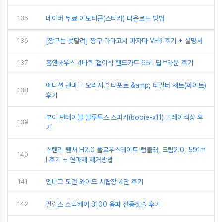
135
네이버 무료 이모티콘(스티커) 다운로드 방법
136
[짱구는 못말려] 짱구 다마고치 파자마 VER 후기 + 설명서
137
홈앤하우스 4바퀴 접이식 핸드카트 65L 딥브라운 후기
에디션 덴마크 오리지널 티포트 &amp; 티필터 세트(화이트)
138
후기
부이 턴테이블 블루투스 스피커(booie-x11) 그레이색상 후
139
기
스탠리 퀜처 H2.0 플로우스테이트 텀블러, 크림2.0, 591m
140
l 후기 + 연마제 제거방법
141
엠비코 모던 와이드 서랍장 4단 후기
142
필립스 소닉케어 3100 음파 전동칫솔 후기