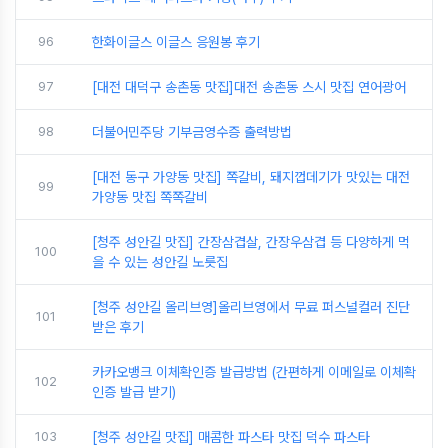
96
한화이글스 이글스 응원봉 후기
97
[대전 대덕구 송촌동 맛집]대전 송촌동 스시 맛집 연어광어
98
더불어민주당 기부금영수증 출력방법
[대전 동구 가양동 맛집] 쪽갈비, 돼지껍데기가 맛있는 대전
99
가양동 맛집 쪽쪽갈비
[청주 성안길 맛집] 간장삼겹살, 간장우삼겹 등 다양하게 먹
100
을 수 있는 성안길 노릇집
[청주 성안길 올리브영]올리브영에서 무료 퍼스널컬러 진단
101
받은 후기
카카오뱅크 이체확인증 발급방법 (간편하게 이메일로 이체확
102
인증 발급 받기)
103
[청주 성안길 맛집] 매콤한 파스타 맛집 덕수 파스타