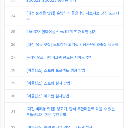
23
250322-250323 홍길동 일기
[대전 둔산동 맛집] 혼밥하기 좋은 1인 샤브샤브 맛집 도군샤
24
부
25
250323 한화이글스 vs KT위즈 개막전 일기
26
[대전 목동 맛집] 노포감성 고기집 강남가브리와뽈살 목동점
27
온라인으로 다이어그램 만드는 사이트 추천
28
[이클립스] 스프링 프로젝트 생성 방법
29
[이클립스] 스프링 설치 방법
30
[이클립스] 파이썬 설치방법
[대전 비래동 맛집] 생고기, 한식 무한리필로 먹을 수 있는
31
부뜰생고기 한돈 무한리필
32
[이클립스] 톰캣 에러날 경우, UTF-8 설정