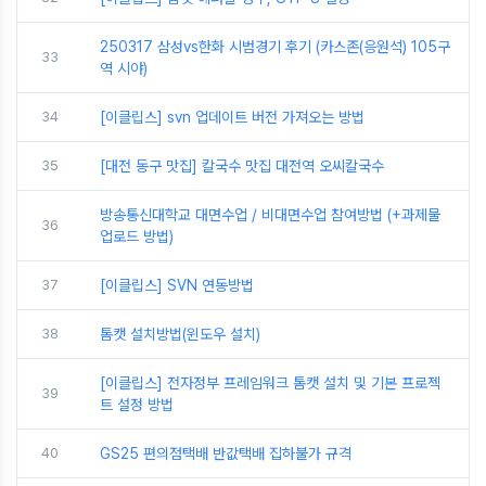
250317 삼성vs한화 시범경기 후기 (카스존(응원석) 105구
33
역 시야)
34
[이클립스] svn 업데이트 버전 가져오는 방법
35
[대전 동구 맛집] 칼국수 맛집 대전역 오씨칼국수
방송통신대학교 대면수업 / 비대면수업 참여방법 (+과제물
36
업로드 방법)
37
[이클립스] SVN 연동방법
38
톰캣 설치방법(윈도우 설치)
[이클립스] 전자정부 프레임워크 톰캣 설치 및 기본 프로젝
39
트 설정 방법
40
GS25 편의점택배 반값택배 집하불가 규격