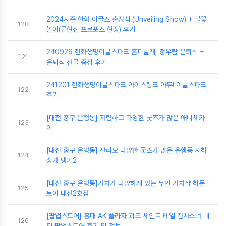
2024시즌 한화 이글스 출정식 (Unveiling Show) + 불꽃
120
놀이(류현진 프로포즈 현장) 후기
240929 한화생명이글스파크 홈피날레, 정우람 은퇴식 +
121
은퇴식 선물 증정 후기
241201 한화생명이글스파크 아이스링크 아듀! 이글스파크
122
후기
[대전 중구 은행동] 저렴하고 다양한 굿즈가 많은 애니세카
123
이
[대전 중구 은행동] 산리오 다양한 굿즈가 많은 은행동 지하
124
상가 댕기2
[대전 중구 은행동]가챠가 다양하게 있는 무인 가챠샵 히든
125
토이 대전2호점
[팝업스토어] 홍대 AK 플라자 괴도 세인트 테일 천사소녀 네
126
티 팝업스토어 후기 및 정보