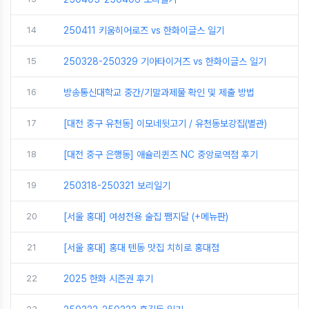
14
250411 키움히어로즈 vs 한화이글스 일기
15
250328-250329 기아타이거즈 vs 한화이글스 일기
16
방송통신대학교 중간/기말과제물 확인 및 제출 방법
17
[대전 중구 유천동] 이모네뒷고기 / 유천동보강집(별관)
18
[대전 중구 은행동] 애슐리퀸즈 NC 중앙로역점 후기
19
250318-250321 보리일기
20
[서울 홍대] 여성전용 술집 쨈지달 (+메뉴판)
21
[서울 홍대] 홍대 텐동 맛집 치히로 홍대점
22
2025 한화 시즌권 후기