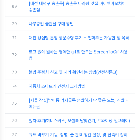
[대전 대덕구 송촌동] 송촌동 마라탕 맛집 아이엠마오차이
69
송촌점
70
나무증권 금현물 구매 방법
71
대전 성심당 본점 방문수령 후기 + 전화주문 가능한 빵 목록
로고 없이 원하는 영역만 gif로 만드는 ScreenToGif 사용
72
법
73
불법 주정차 신고 및 처리 확인하는 방법(안전신문고)
74
자동차 스마트키 건전지 교체방법
[서울 잠실]방이동 먹자골목 혼밥하기 딱 좋은 오늘, 김밥 +
75
메뉴판
76
잎차 후기(히비스커스, 오설록 달빛걷기, 트와이닝 얼그레이)
77
워드 바꾸기 기능, 장평, 줄 간격 행간 설정, 및 단축키 정리