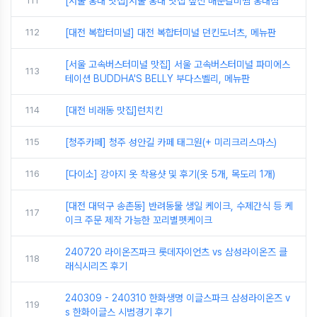
111
[서울 홍대 맛집]서울 홍대 맛집 짚신 매운갈비찜 홍대점
112
[대전 복합터미널] 대전 복합터미널 던킨도너츠, 메뉴판
[서울 고속버스터미널 맛집] 서울 고속버스터미널 파미에스
113
테이션 BUDDHA'S BELLY 부다스벨리, 메뉴판
114
[대전 비래동 맛집]런치킨
115
[청주카페] 청주 성안길 카페 태그원(+ 미리크리스마스)
116
[다이소] 강아지 옷 착용샷 및 후기(옷 5개, 목도리 1개)
[대전 대덕구 송촌동] 반려동물 생일 케이크, 수제간식 등 케
117
이크 주문 제작 가능한 꼬리별펫케이크
240720 라이온즈파크 롯데자이언츠 vs 삼성라이온즈 클
118
래식시리즈 후기
240309 - 240310 한화생명 이글스파크 삼성라이온즈 v
119
s 한화이글스 시범경기 후기