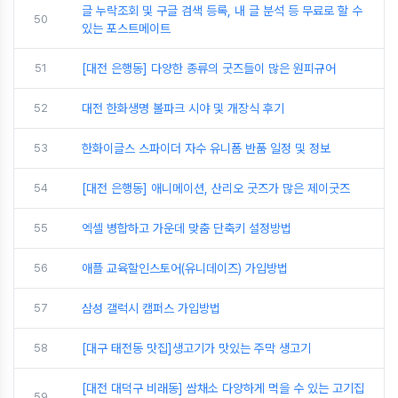
글 누락조회 및 구글 검색 등록, 내 글 분석 등 무료로 할 수
50
있는 포스트메이트
51
[대전 은행동] 다양한 종류의 굿즈들이 많은 원피규어
52
대전 한화생명 볼파크 시야 및 개장식 후기
53
한화이글스 스파이더 자수 유니폼 반품 일정 및 정보
54
[대전 은행동] 애니메이션, 산리오 굿즈가 많은 제이굿즈
55
엑셀 병합하고 가운데 맞춤 단축키 설정방법
56
애플 교육할인스토어(유니데이즈) 가입방법
57
삼성 갤럭시 캠퍼스 가입방법
58
[대구 태전동 맛집]생고기가 맛있는 주막 생고기
[대전 대덕구 비래동] 쌈채소 다양하게 먹을 수 있는 고기집
59