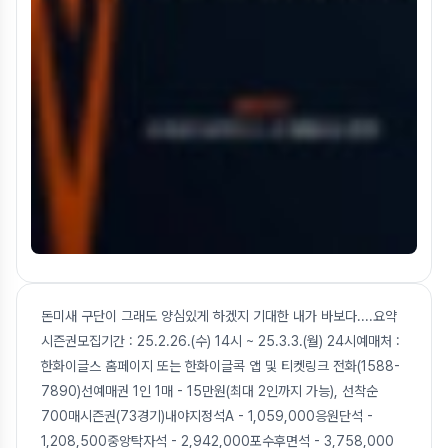
돈미새 구단이 그래도 양심있게 하겠지 기대한 내가 바보다....요약
시즌권모집기간 : 25.2.26.(수) 14시 ~ 25.3.3.(월) 24시예매처 :
한화이글스 홈페이지 또는 한화이글콕 앱 및 티켓링크 전화(1588-
7890)선예매권 1인 1매 - 15만원(최대 2인까지 가능), 선착순
700매시즌권(73경기)내야지정석A - 1,059,000응원단석 -
1,208,500중앙탁자석 - 2,942,000포수후면석 - 3,758,000