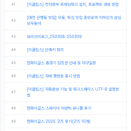
41
[이클립스] 전자정부 프레임워크 설치, 프로젝트 생성 방법
[대전 은행동 맛집] 우동, 튀김 맛집 중앙로역 지하상가 성심
42
당우동야
43
보리브이로그_250308-250309
44
[이클립스] 단축키 정리
45
한화이글스 홈경기 입장권 안내 및 야구일정
46
[이클립스] 자바 행번호 표시 방법
[이클립스] 자동완성 기능 및 워크스페이스 UTF-8 설정방
47
법
48
한화이글스 스파이더 어센틱 유니폼 후기
49
한화이글스 2025 굿즈 후기(굿즈 10개)