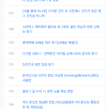
[서울 홍대 두니부] 디지몬 굿즈 외 고전애니 굿즈가 많은 애
127
니 굿즈샵 두니부
스타벅스 해리포터 콜라보 호그와트 골든 바닐라 라떼 신메
128
뉴 후기
129
롯데택배 오배송 처리 후기(오배송 해결O)
130
디지몬 심포니 : 선택받은 아이들 오케스트라 콘서트 후기
131
241214 대전 집회 후기
온라인으로 이미지 편집 가능한 iloveimg(I&hearts;IMG)
132
사용법
133
블로그 글 누락 시 검색 노출 제보 방법
카드 포인트 현금화 방법 (여신금융협회 카드포인트 통합조
134
회 및 계좌입금)