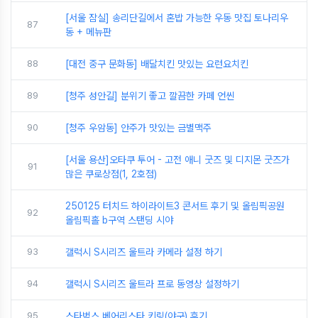
[서울 잠실] 송리단길에서 혼밥 가능한 우동 맛집 토나리우
87
동 + 메뉴판
88
[대전 중구 문화동] 배달치킨 맛있는 요런요치킨
89
[청주 성안길] 분위기 좋고 깔끔한 카페 언씬
90
[청주 우암동] 안주가 맛있는 금별맥주
[서울 용산]오타쿠 투어 - 고전 애니 굿즈 및 디지몬 굿즈가
91
많은 쿠로상점(1, 2호점)
250125 터치드 하이라이트3 콘서트 후기 및 올림픽공원
92
올림픽홀 b구역 스탠딩 시야
93
갤럭시 S시리즈 울트라 카메라 설정 하기
94
갤럭시 S시리즈 울트라 프로 동영상 설정하기
95
스타벅스 베어리스타 키링(야구) 후기