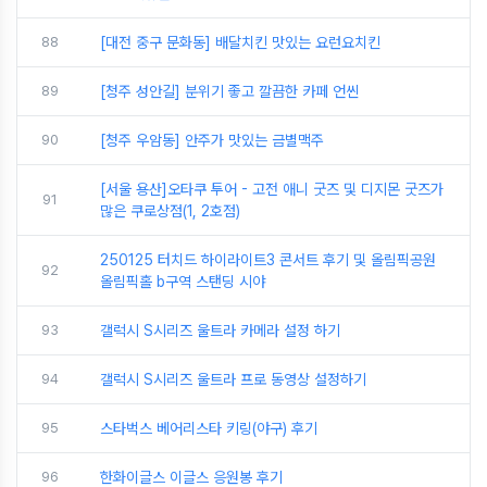
88
[대전 중구 문화동] 배달치킨 맛있는 요런요치킨
89
[청주 성안길] 분위기 좋고 깔끔한 카페 언씬
90
[청주 우암동] 안주가 맛있는 금별맥주
[서울 용산]오타쿠 투어 - 고전 애니 굿즈 및 디지몬 굿즈가
91
많은 쿠로상점(1, 2호점)
250125 터치드 하이라이트3 콘서트 후기 및 올림픽공원
92
올림픽홀 b구역 스탠딩 시야
93
갤럭시 S시리즈 울트라 카메라 설정 하기
94
갤럭시 S시리즈 울트라 프로 동영상 설정하기
95
스타벅스 베어리스타 키링(야구) 후기
96
한화이글스 이글스 응원봉 후기