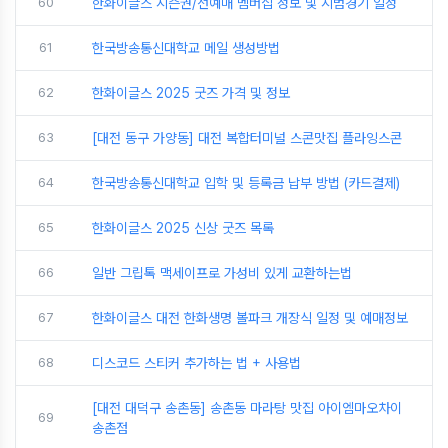
60
한화이글스 시즌권/선예매 멤버십 정보 및 시범경기 일정
61
한국방송통신대학교 메일 생성방법
62
한화이글스 2025 굿즈 가격 및 정보
63
[대전 동구 가양동] 대전 복합터미널 스콘맛집 플라잉스콘
64
한국방송통신대학교 입학 및 등록금 납부 방법 (카드결제)
65
한화이글스 2025 신상 굿즈 목록
66
일반 그립톡 맥세이프로 가성비 있게 교환하는법
67
한화이글스 대전 한화생명 볼파크 개장식 일정 및 예매정보
68
디스코드 스티커 추가하는 법 + 사용법
[대전 대덕구 송촌동] 송촌동 마라탕 맛집 아이엠마오차이
69
송촌점