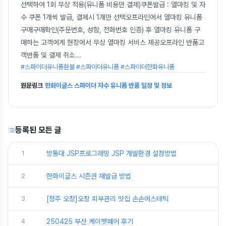
선택하여 1회 무상 적용(유니폼 비용만 결제)쿠폰발급 : 열마킹 및 자
수 쿠폰 1개씩 발급, 결제시 1개만 선택오프라인에서 열마킹 유니폼
구매구매확인(주문번호, 성함, 전화번호 인증) 후 열마킹 유니폼 구
매하는 고객에게 현장에서 무상 열마킹 서비스 제공오프라인 반품고
객반품 및 결제 취소
...
#스파이더유니폼환불 #스파이더유니폼 #스파이더한화유니폼
원문링크
한화이글스 스파이더 자수 유니폼 반품 일정 및 정보
등록된 모든 글
1
방통대 JSP프로그래밍 JSP 개발환경 설정방법
2
한화이글스 시즌권 재발급 방법
3
[청주 오창]오창 피부관리 맛집 손손에스테틱
4
250425 부산 케이펫페어 후기