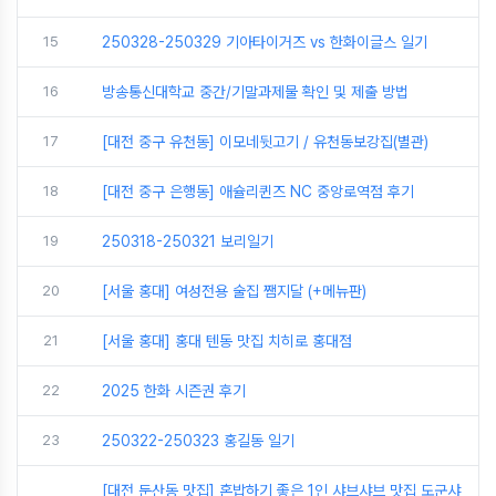
15
250328-250329 기아타이거즈 vs 한화이글스 일기
16
방송통신대학교 중간/기말과제물 확인 및 제출 방법
17
[대전 중구 유천동] 이모네뒷고기 / 유천동보강집(별관)
18
[대전 중구 은행동] 애슐리퀸즈 NC 중앙로역점 후기
19
250318-250321 보리일기
20
[서울 홍대] 여성전용 술집 쨈지달 (+메뉴판)
21
[서울 홍대] 홍대 텐동 맛집 치히로 홍대점
22
2025 한화 시즌권 후기
23
250322-250323 홍길동 일기
[대전 둔산동 맛집] 혼밥하기 좋은 1인 샤브샤브 맛집 도군샤