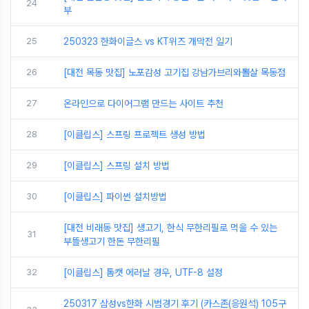
24
부
25
250323 한화이글스 vs KT위즈 개막전 일기
26
[대전 목동 맛집] 노포감성 고기집 강남가브리와뽈살 목동점
27
온라인으로 다이어그램 만드는 사이트 추천
28
[이클립스] 스프링 프로젝트 생성 방법
29
[이클립스] 스프링 설치 방법
30
[이클립스] 파이썬 설치방법
[대전 비래동 맛집] 생고기, 한식 무한리필로 먹을 수 있는
31
부뜰생고기 한돈 무한리필
32
[이클립스] 톰캣 에러날 경우, UTF-8 설정
250317 삼성vs한화 시범경기 후기 (카스존(응원석) 105구