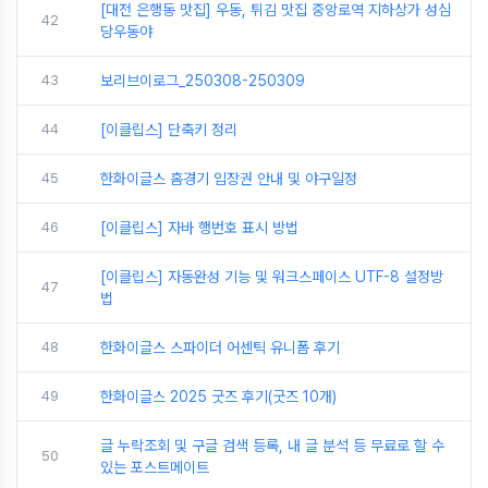
[대전 은행동 맛집] 우동, 튀김 맛집 중앙로역 지하상가 성심
42
당우동야
43
보리브이로그_250308-250309
44
[이클립스] 단축키 정리
45
한화이글스 홈경기 입장권 안내 및 야구일정
46
[이클립스] 자바 행번호 표시 방법
[이클립스] 자동완성 기능 및 워크스페이스 UTF-8 설정방
47
법
48
한화이글스 스파이더 어센틱 유니폼 후기
49
한화이글스 2025 굿즈 후기(굿즈 10개)
글 누락조회 및 구글 검색 등록, 내 글 분석 등 무료로 할 수
50
있는 포스트메이트