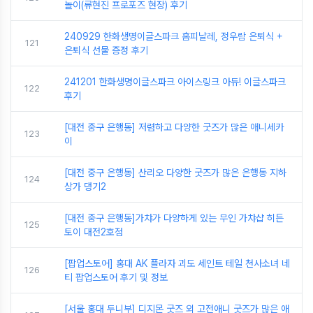
놀이(류현진 프로포즈 현장) 후기
240929 한화생명이글스파크 홈피날레, 정우람 은퇴식 +
121
은퇴식 선물 증정 후기
241201 한화생명이글스파크 아이스링크 아듀! 이글스파크
122
후기
[대전 중구 은행동] 저렴하고 다양한 굿즈가 많은 애니세카
123
이
[대전 중구 은행동] 산리오 다양한 굿즈가 많은 은행동 지하
124
상가 댕기2
[대전 중구 은행동]가챠가 다양하게 있는 무인 가챠샵 히든
125
토이 대전2호점
[팝업스토어] 홍대 AK 플라자 괴도 세인트 테일 천사소녀 네
126
티 팝업스토어 후기 및 정보
[서울 홍대 두니부] 디지몬 굿즈 외 고전애니 굿즈가 많은 애