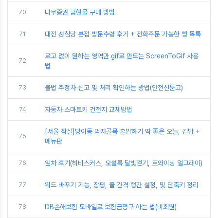
70
나무증권 금현물 구매 방법
71
대전 성심당 본점 방문수령 후기 + 전화주문 가능한 빵 목록
로고 없이 원하는 영역만 gif로 만드는 ScreenToGif 사용
72
법
73
불법 주정차 신고 및 처리 확인하는 방법(안전신문고)
74
자동차 스마트키 건전지 교체방법
[서울 잠실]방이동 먹자골목 혼밥하기 딱 좋은 오늘, 김밥 +
75
메뉴판
76
잎차 후기(히비스커스, 오설록 달빛걷기, 트와이닝 얼그레이)
77
워드 바꾸기 기능, 장평, 줄 간격 행간 설정, 및 단축키 정리
78
DB손해보험 모바일로 보험금청구 하는 법(비회원)