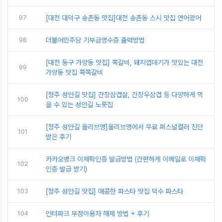
97
[대전 대덕구 송촌동 맛집]대전 송촌동 스시 맛집 연어광어
98
더불어민주당 기부금영수증 출력방법
[대전 동구 가양동 맛집] 쪽갈비, 돼지껍데기가 맛있는 대전
99
가양동 맛집 쪽쪽갈비
[청주 성안길 맛집] 간장삼겹살, 간장우삼겹 등 다양하게 먹
100
을 수 있는 성안길 노릇집
[청주 성안길 올리브영]올리브영에서 무료 퍼스널컬러 진단
101
받은 후기
카카오뱅크 이체확인증 발급방법 (간편하게 이메일로 이체확
102
인증 발급 받기)
103
[청주 성안길 맛집] 매콤한 파스타 맛집 덕수 파스타
104
인터파크 부정이용자 해제 방법 + 후기