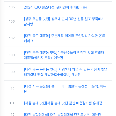
105
2024 KBO 올스타전, 팬사인회 후기(B그룹)
[청주 우암동 맛집] 청주대 근처 30년 전통 원조 왕뚝배기
106
감자탕
[대전 중구 대흥동] 주문제작 케이크 무인픽업 가능한 온드
107
케이크
[대전 중구 대흥동 맛집]야구선수들이 인정한 맛집 후발대
108
대흥점(콜키지 프리), 메뉴판
[대전 중구 문화동 맛집] 저렴하게 먹을 수 있는 가성비 옛날
109
돼지갈비 맛집 옛날화로숯불갈비, 메뉴판
[대전 서구 둔산동] 갤러리아 타임월드 둔산점 아웃백, 메뉴
110
판
111
[서울 홍대 맛집]서울 홍대 맛집 짚신 매운갈비찜 홍대점
112
[대전 복합터미널] 대전 복합터미널 던킨도너츠, 메뉴판