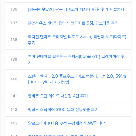
136
[짱구는 못말려] 짱구 다마고치 파자마 VER 후기 + 설명서
137
홈앤하우스 4바퀴 접이식 핸드카트 65L 딥브라운 후기
에디션 덴마크 오리지널 티포트 &amp; 티필터 세트(화이트)
138
후기
부이 턴테이블 블루투스 스피커(booie-x11) 그레이색상 후
139
기
스탠리 퀜처 H2.0 플로우스테이트 텀블러, 크림2.0, 591m
140
l 후기 + 연마제 제거방법
141
엠비코 모던 와이드 서랍장 4단 후기
142
필립스 소닉케어 3100 음파 전동칫솔 후기
143
알로코리아 휴대용 무선 구강세정기 AWF1 후기