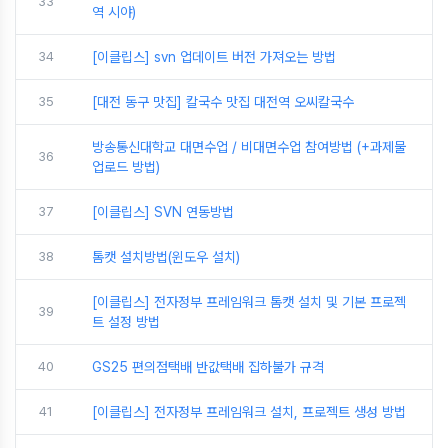
33
역 시야)
34
[이클립스] svn 업데이트 버전 가져오는 방법
35
[대전 동구 맛집] 칼국수 맛집 대전역 오씨칼국수
방송통신대학교 대면수업 / 비대면수업 참여방법 (+과제물
36
업로드 방법)
37
[이클립스] SVN 연동방법
38
톰캣 설치방법(윈도우 설치)
[이클립스] 전자정부 프레임워크 톰캣 설치 및 기본 프로젝
39
트 설정 방법
40
GS25 편의점택배 반값택배 집하불가 규격
41
[이클립스] 전자정부 프레임워크 설치, 프로젝트 생성 방법