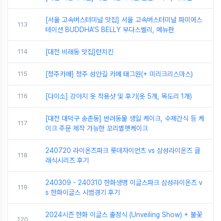
[서울 고속버스터미널 맛집] 서울 고속버스터미널 파미에스
113
테이션 BUDDHA'S BELLY 부다스벨리, 메뉴판
114
[대전 비래동 맛집]런치킨
115
[청주카페] 청주 성안길 카페 태그원(+ 미리크리스마스)
116
[다이소] 강아지 옷 착용샷 및 후기(옷 5개, 목도리 1개)
[대전 대덕구 송촌동] 반려동물 생일 케이크, 수제간식 등 케
117
이크 주문 제작 가능한 꼬리별펫케이크
240720 라이온즈파크 롯데자이언츠 vs 삼성라이온즈 클
118
래식시리즈 후기
240309 - 240310 한화생명 이글스파크 삼성라이온즈 v
119
s 한화이글스 시범경기 후기
2024시즌 한화 이글스 출정식 (Unveiling Show) + 불꽃
120