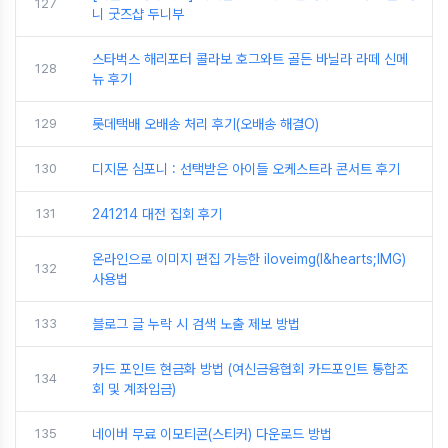
127
니 굿즈샵 두니부
스타벅스 해리포터 콜라보 호그와트 골든 바닐라 라떼 신메
128
뉴 후기
129
롯데택배 오배송 처리 후기(오배송 해결O)
130
디지몬 심포니 : 선택받은 아이들 오케스트라 콘서트 후기
131
241214 대전 집회 후기
온라인으로 이미지 편집 가능한 iloveimg(I&hearts;IMG)
132
사용법
133
블로그 글 누락 시 검색 노출 제보 방법
카드 포인트 현금화 방법 (여신금융협회 카드포인트 통합조
134
회 및 계좌입금)
135
네이버 무료 이모티콘(스티커) 다운로드 방법