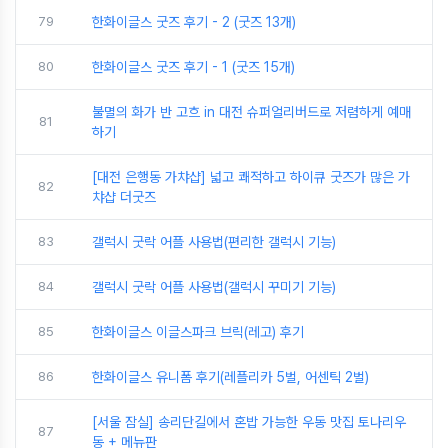
79
한화이글스 굿즈 후기 - 2 (굿즈 13개)
80
한화이글스 굿즈 후기 - 1 (굿즈 15개)
불멸의 화가 반 고흐 in 대전 슈퍼얼리버드로 저렴하게 예매
81
하기
[대전 은행동 가챠샵] 넓고 쾌적하고 하이큐 굿즈가 많은 가
82
챠샵 더굿즈
83
갤럭시 굿락 어플 사용법(편리한 갤럭시 기능)
84
갤럭시 굿락 어플 사용법(갤럭시 꾸미기 기능)
85
한화이글스 이글스파크 브릭(레고) 후기
86
한화이글스 유니폼 후기(레플리카 5벌, 어센틱 2벌)
[서울 잠실] 송리단길에서 혼밥 가능한 우동 맛집 토나리우
87
동 + 메뉴판