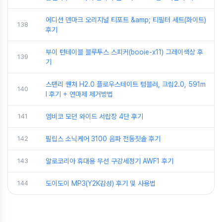
에디션 덴마크 오리지널 티포트 &amp; 티필터 세트(화이트)
138
후기
부이 턴테이블 블루투스 스피커(booie-x11) 그레이색상 후
139
기
스탠리 퀜처 H2.0 플로우스테이트 텀블러, 크림2.0, 591m
140
l 후기 + 연마제 제거방법
141
엠비코 모던 와이드 서랍장 4단 후기
142
필립스 소닉케어 3100 음파 전동칫솔 후기
143
알로코리아 휴대용 무선 구강세정기 AWF1 후기
144
도이도이 MP3(Y2K감성) 후기 및 사용법