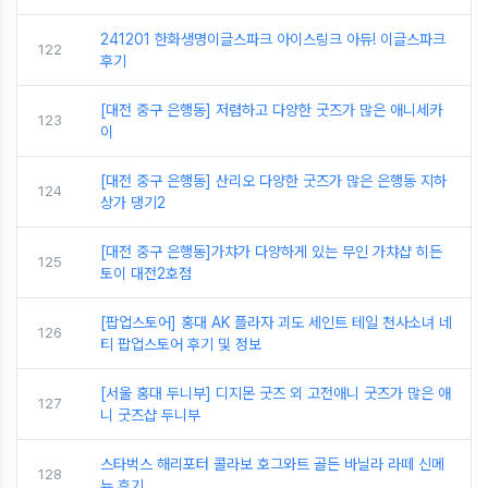
241201 한화생명이글스파크 아이스링크 아듀! 이글스파크
122
후기
[대전 중구 은행동] 저렴하고 다양한 굿즈가 많은 애니세카
123
이
[대전 중구 은행동] 산리오 다양한 굿즈가 많은 은행동 지하
124
상가 댕기2
[대전 중구 은행동]가챠가 다양하게 있는 무인 가챠샵 히든
125
토이 대전2호점
[팝업스토어] 홍대 AK 플라자 괴도 세인트 테일 천사소녀 네
126
티 팝업스토어 후기 및 정보
[서울 홍대 두니부] 디지몬 굿즈 외 고전애니 굿즈가 많은 애
127
니 굿즈샵 두니부
스타벅스 해리포터 콜라보 호그와트 골든 바닐라 라떼 신메
128
뉴 후기