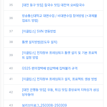
35
[대전 동구 맛집] 칼국수 맛집 대전역 오씨칼국수
방송통신대학교 대면수업 / 비대면수업 참여방법 (+과제물
36
업로드 방법)
37
[이클립스] SVN 연동방법
38
톰캣 설치방법(윈도우 설치)
[이클립스] 전자정부 프레임워크 톰캣 설치 및 기본 프로젝
39
트 설정 방법
40
GS25 편의점택배 반값택배 집하불가 규격
41
[이클립스] 전자정부 프레임워크 설치, 프로젝트 생성 방법
[대전 은행동 맛집] 우동, 튀김 맛집 중앙로역 지하상가 성심
42
당우동야
43
보리브이로그_250308-250309