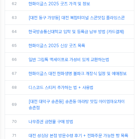
62
한화이글스 2025 굿즈 가격 및 정보
63
[대전 동구 가양동] 대전 복합터미널 스콘맛집 플라잉스콘
64
한국방송통신대학교 입학 및 등록금 납부 방법 (카드결제)
65
한화이글스 2025 신상 굿즈 목록
66
일반 그립톡 맥세이프로 가성비 있게 교환하는법
67
한화이글스 대전 한화생명 볼파크 개장식 일정 및 예매정보
68
디스코드 스티커 추가하는 법 + 사용법
[대전 대덕구 송촌동] 송촌동 마라탕 맛집 아이엠마오차이
69
송촌점
70
나무증권 금현물 구매 방법
71
대전 성심당 본점 방문수령 후기 + 전화주문 가능한 빵 목록