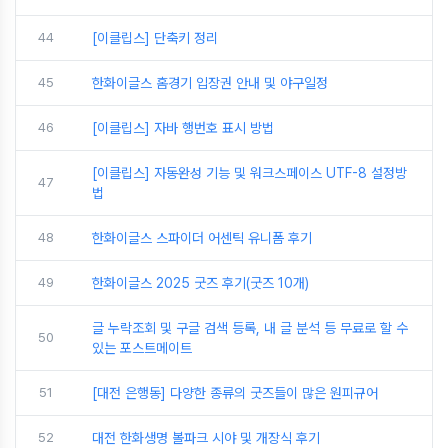
44
[이클립스] 단축키 정리
45
한화이글스 홈경기 입장권 안내 및 야구일정
46
[이클립스] 자바 행번호 표시 방법
[이클립스] 자동완성 기능 및 워크스페이스 UTF-8 설정방
47
법
48
한화이글스 스파이더 어센틱 유니폼 후기
49
한화이글스 2025 굿즈 후기(굿즈 10개)
글 누락조회 및 구글 검색 등록, 내 글 분석 등 무료로 할 수
50
있는 포스트메이트
51
[대전 은행동] 다양한 종류의 굿즈들이 많은 원피규어
52
대전 한화생명 볼파크 시야 및 개장식 후기