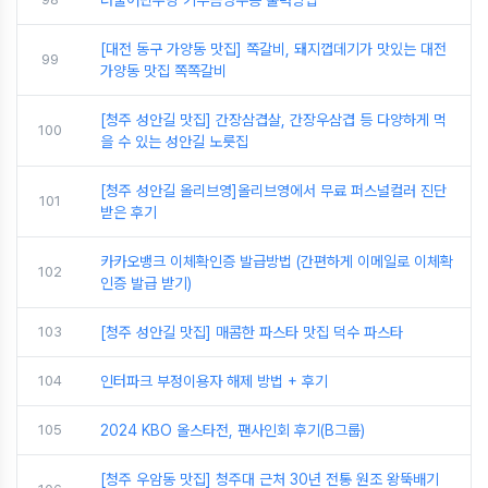
더불어민주당 기부금영수증 출력방법
[대전 동구 가양동 맛집] 쪽갈비, 돼지껍데기가 맛있는 대전
99
가양동 맛집 쪽쪽갈비
[청주 성안길 맛집] 간장삼겹살, 간장우삼겹 등 다양하게 먹
100
을 수 있는 성안길 노릇집
[청주 성안길 올리브영]올리브영에서 무료 퍼스널컬러 진단
101
받은 후기
카카오뱅크 이체확인증 발급방법 (간편하게 이메일로 이체확
102
인증 발급 받기)
103
[청주 성안길 맛집] 매콤한 파스타 맛집 덕수 파스타
104
인터파크 부정이용자 해제 방법 + 후기
105
2024 KBO 올스타전, 팬사인회 후기(B그룹)
[청주 우암동 맛집] 청주대 근처 30년 전통 원조 왕뚝배기