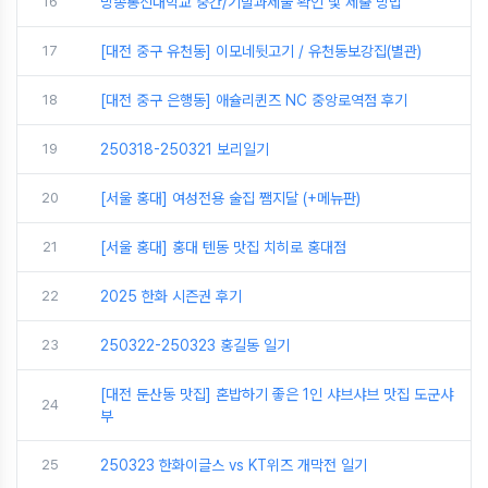
16
방송통신대학교 중간/기말과제물 확인 및 제출 방법
17
[대전 중구 유천동] 이모네뒷고기 / 유천동보강집(별관)
18
[대전 중구 은행동] 애슐리퀸즈 NC 중앙로역점 후기
19
250318-250321 보리일기
20
[서울 홍대] 여성전용 술집 쨈지달 (+메뉴판)
21
[서울 홍대] 홍대 텐동 맛집 치히로 홍대점
22
2025 한화 시즌권 후기
23
250322-250323 홍길동 일기
[대전 둔산동 맛집] 혼밥하기 좋은 1인 샤브샤브 맛집 도군샤
24
부
25
250323 한화이글스 vs KT위즈 개막전 일기