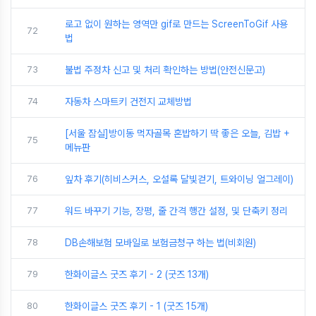
로고 없이 원하는 영역만 gif로 만드는 ScreenToGif 사용
72
법
73
불법 주정차 신고 및 처리 확인하는 방법(안전신문고)
74
자동차 스마트키 건전지 교체방법
[서울 잠실]방이동 먹자골목 혼밥하기 딱 좋은 오늘, 김밥 +
75
메뉴판
76
잎차 후기(히비스커스, 오설록 달빛걷기, 트와이닝 얼그레이)
77
워드 바꾸기 기능, 장평, 줄 간격 행간 설정, 및 단축키 정리
78
DB손해보험 모바일로 보험금청구 하는 법(비회원)
79
한화이글스 굿즈 후기 - 2 (굿즈 13개)
80
한화이글스 굿즈 후기 - 1 (굿즈 15개)