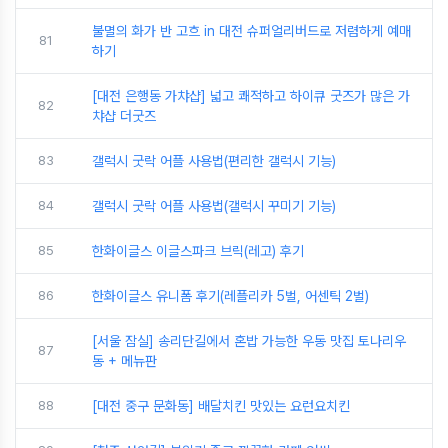
불멸의 화가 반 고흐 in 대전 슈퍼얼리버드로 저렴하게 예매
81
하기
[대전 은행동 가챠샵] 넓고 쾌적하고 하이큐 굿즈가 많은 가
82
챠샵 더굿즈
83
갤럭시 굿락 어플 사용법(편리한 갤럭시 기능)
84
갤럭시 굿락 어플 사용법(갤럭시 꾸미기 기능)
85
한화이글스 이글스파크 브릭(레고) 후기
86
한화이글스 유니폼 후기(레플리카 5벌, 어센틱 2벌)
[서울 잠실] 송리단길에서 혼밥 가능한 우동 맛집 토나리우
87
동 + 메뉴판
88
[대전 중구 문화동] 배달치킨 맛있는 요런요치킨