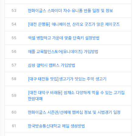
53
한화이글스 스파이더 자수 유니폼 반품 일정 및 정보
54
[대전 은행동] 애니메이션, 산리오 굿즈가 많은 제이굿즈
55
엑셀 병합하고 가운데 맞춤 단축키 설정방법
56
애플 교육할인스토어(유니데이즈) 가입방법
57
삼성 갤럭시 캠퍼스 가입방법
58
[대구 태전동 맛집]생고기가 맛있는 주막 생고기
[대전 대덕구 비래동] 쌈채소 다양하게 먹을 수 있는 고기집
59
한쌈대패
60
한화이글스 시즌권/선예매 멤버십 정보 및 시범경기 일정
61
한국방송통신대학교 메일 생성방법