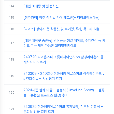
114
[대전 비래동 맛집]런치킨
115
[청주카페] 청주 성안길 카페 태그원(+ 미리크리스마스)
116
[다이소] 강아지 옷 착용샷 및 후기(옷 5개, 목도리 1개)
[대전 대덕구 송촌동] 반려동물 생일 케이크, 수제간식 등 케
117
이크 주문 제작 가능한 꼬리별펫케이크
240720 라이온즈파크 롯데자이언츠 vs 삼성라이온즈 클
118
래식시리즈 후기
240309 - 240310 한화생명 이글스파크 삼성라이온즈 v
119
s 한화이글스 시범경기 후기
2024시즌 한화 이글스 출정식 (Unveiling Show) + 불꽃
120
놀이(류현진 프로포즈 현장) 후기
240929 한화생명이글스파크 홈피날레, 정우람 은퇴식 +
121
은퇴식 선물 증정 후기