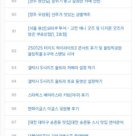
89
[청주 성안길] 분위기 좋고 깔끔한 카페 언씬
90
[청주 우암동] 안주가 맛있는 금별맥주
[서울 용산]오타쿠 투어 - 고전 애니 굿즈 및 디지몬 굿즈가
91
많은 쿠로상점(1, 2호점)
250125 터치드 하이라이트3 콘서트 후기 및 올림픽공원
92
올림픽홀 b구역 스탠딩 시야
93
갤럭시 S시리즈 울트라 카메라 설정 하기
94
갤럭시 S시리즈 울트라 프로 동영상 설정하기
95
스타벅스 베어리스타 키링(야구) 후기
96
한화이글스 이글스 응원봉 후기
97
[대전 대덕구 송촌동 맛집]대전 송촌동 스시 맛집 연어광어
98