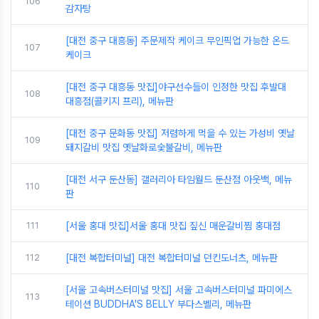
106
감자탕
[대전 중구 대흥동] 주문제작 케이크 무인픽업 가능한 온드
107
케이크
[대전 중구 대흥동 맛집]야구선수들이 인정한 맛집 후발대
108
대흥점(콜키지 프리), 메뉴판
[대전 중구 문화동 맛집] 저렴하게 먹을 수 있는 가성비 옛날
109
돼지갈비 맛집 옛날화로숯불갈비, 메뉴판
[대전 서구 둔산동] 갤러리아 타임월드 둔산점 아웃백, 메뉴
110
판
111
[서울 홍대 맛집]서울 홍대 맛집 짚신 매운갈비찜 홍대점
112
[대전 복합터미널] 대전 복합터미널 던킨도너츠, 메뉴판
[서울 고속버스터미널 맛집] 서울 고속버스터미널 파미에스
113
테이션 BUDDHA'S BELLY 부다스벨리, 메뉴판