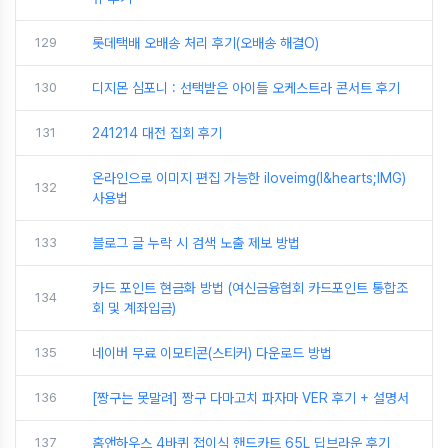
129
롯데택배 오배송 처리 후기(오배송 해결O)
130
디지몬 심포니 : 선택받은 아이들 오케스트라 콘서트 후기
131
241214 대전 집회 후기
온라인으로 이미지 편집 가능한 iloveimg(I&hearts;IMG)
132
사용법
133
블로그 글 누락 시 검색 노출 제보 방법
카드 포인트 현금화 방법 (여신금융협회 카드포인트 통합조
134
회 및 계좌입금)
135
네이버 무료 이모티콘(스티커) 다운로드 방법
136
[짱구는 못말려] 짱구 다마고치 파자마 VER 후기 + 설명서
137
홈앤하우스 4바퀴 접이식 핸드카트 65L 딥브라운 후기