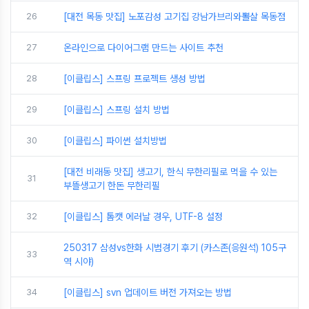
26
[대전 목동 맛집] 노포감성 고기집 강남가브리와뽈살 목동점
27
온라인으로 다이어그램 만드는 사이트 추천
28
[이클립스] 스프링 프로젝트 생성 방법
29
[이클립스] 스프링 설치 방법
30
[이클립스] 파이썬 설치방법
[대전 비래동 맛집] 생고기, 한식 무한리필로 먹을 수 있는
31
부뜰생고기 한돈 무한리필
32
[이클립스] 톰캣 에러날 경우, UTF-8 설정
250317 삼성vs한화 시범경기 후기 (카스존(응원석) 105구
33
역 시야)
34
[이클립스] svn 업데이트 버전 가져오는 방법