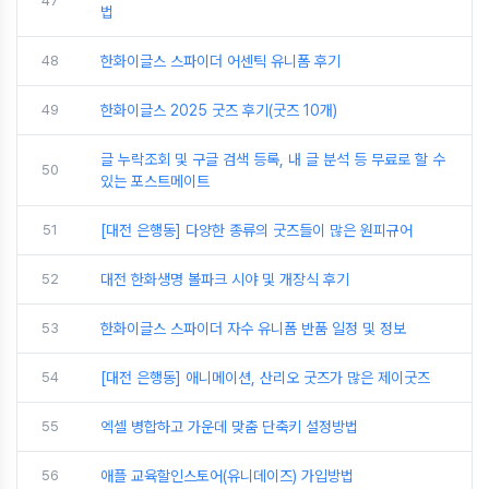
47
법
48
한화이글스 스파이더 어센틱 유니폼 후기
49
한화이글스 2025 굿즈 후기(굿즈 10개)
글 누락조회 및 구글 검색 등록, 내 글 분석 등 무료로 할 수
50
있는 포스트메이트
51
[대전 은행동] 다양한 종류의 굿즈들이 많은 원피규어
52
대전 한화생명 볼파크 시야 및 개장식 후기
53
한화이글스 스파이더 자수 유니폼 반품 일정 및 정보
54
[대전 은행동] 애니메이션, 산리오 굿즈가 많은 제이굿즈
55
엑셀 병합하고 가운데 맞춤 단축키 설정방법
56
애플 교육할인스토어(유니데이즈) 가입방법