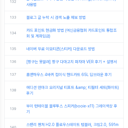
132
사용법
133
블로그 글 누락 시 검색 노출 제보 방법
카드 포인트 현금화 방법 (여신금융협회 카드포인트 통합조
134
회 및 계좌입금)
135
네이버 무료 이모티콘(스티커) 다운로드 방법
136
[짱구는 못말려] 짱구 다마고치 파자마 VER 후기 + 설명서
137
홈앤하우스 4바퀴 접이식 핸드카트 65L 딥브라운 후기
에디션 덴마크 오리지널 티포트 &amp; 티필터 세트(화이트)
138
후기
부이 턴테이블 블루투스 스피커(booie-x11) 그레이색상 후
139
기
스탠리 퀜처 H2.0 플로우스테이트 텀블러, 크림2.0, 591m
140