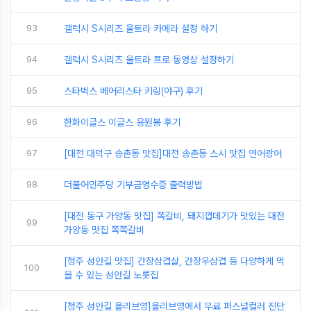
93
갤럭시 S시리즈 울트라 카메라 설정 하기
94
갤럭시 S시리즈 울트라 프로 동영상 설정하기
95
스타벅스 베어리스타 키링(야구) 후기
96
한화이글스 이글스 응원봉 후기
97
[대전 대덕구 송촌동 맛집]대전 송촌동 스시 맛집 연어광어
98
더불어민주당 기부금영수증 출력방법
[대전 동구 가양동 맛집] 쪽갈비, 돼지껍데기가 맛있는 대전
99
가양동 맛집 쪽쪽갈비
[청주 성안길 맛집] 간장삼겹살, 간장우삼겹 등 다양하게 먹
100
을 수 있는 성안길 노릇집
[청주 성안길 올리브영]올리브영에서 무료 퍼스널컬러 진단