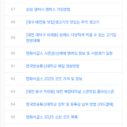
57
삼성 갤럭시 캠퍼스 가입방법
58
[대구 태전동 맛집]생고기가 맛있는 주막 생고기
[대전 대덕구 비래동] 쌈채소 다양하게 먹을 수 있는 고기집
59
한쌈대패
60
한화이글스 시즌권/선예매 멤버십 정보 및 시범경기 일정
61
한국방송통신대학교 메일 생성방법
62
한화이글스 2025 굿즈 가격 및 정보
63
[대전 동구 가양동] 대전 복합터미널 스콘맛집 플라잉스콘
64
한국방송통신대학교 입학 및 등록금 납부 방법 (카드결제)
65
한화이글스 2025 신상 굿즈 목록