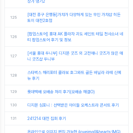
상가 댕기2
[대전 중구 은행동]가챠가 다양하게 있는 무인 가챠샵 히든
125
토이 대전2호점
[팝업스토어] 홍대 AK 플라자 괴도 세인트 테일 천사소녀 네
126
티 팝업스토어 후기 및 정보
[서울 홍대 두니부] 디지몬 굿즈 외 고전애니 굿즈가 많은 애
127
니 굿즈샵 두니부
스타벅스 해리포터 콜라보 호그와트 골든 바닐라 라떼 신메
128
뉴 후기
129
롯데택배 오배송 처리 후기(오배송 해결O)
130
디지몬 심포니 : 선택받은 아이들 오케스트라 콘서트 후기
131
241214 대전 집회 후기
온라인으로 이미지 편집 가능한 iloveimg(I&hearts;IMG)