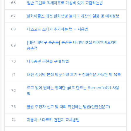
66
일반 그립톡 맥세이프로 가성비 있게 교환하는법
67
한화이글스 대전 한화생명 볼파크 개장식 일정 및 예매정보
68
디스코드 스티커 추가하는 법 + 사용법
[대전 대덕구 송촌동] 송촌동 마라탕 맛집 아이엠마오차이
69
송촌점
70
나무증권 금현물 구매 방법
71
대전 성심당 본점 방문수령 후기 + 전화주문 가능한 빵 목록
로고 없이 원하는 영역만 gif로 만드는 ScreenToGif 사용
72
법
73
불법 주정차 신고 및 처리 확인하는 방법(안전신문고)
74
자동차 스마트키 건전지 교체방법