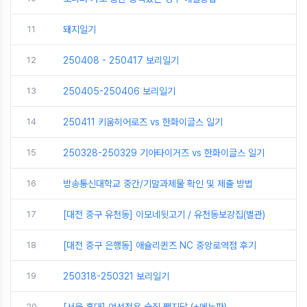
11
돼지일기
12
250408 - 250417 보리일기
13
250405-250406 보리일기
14
250411 키움히어로즈 vs 한화이글스 일기
15
250328-250329 기아타이거즈 vs 한화이글스 일기
16
방송통신대학교 중간/기말과제물 확인 및 제출 방법
17
[대전 중구 유천동] 이모네뒷고기 / 유천동보강집(별관)
18
[대전 중구 은행동] 애슐리퀸즈 NC 중앙로역점 후기
19
250318-250321 보리일기
20
[서울 홍대] 여성전용 술집 쨈지달 (+메뉴판)