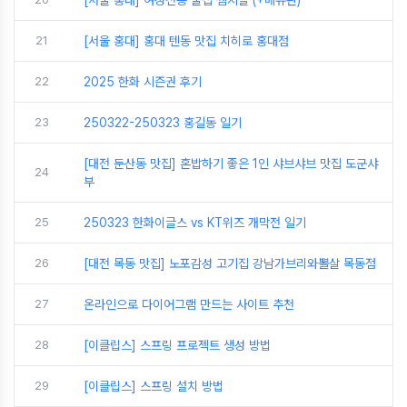
21
[서울 홍대] 홍대 텐동 맛집 치히로 홍대점
22
2025 한화 시즌권 후기
23
250322-250323 홍길동 일기
[대전 둔산동 맛집] 혼밥하기 좋은 1인 샤브샤브 맛집 도군샤
24
부
25
250323 한화이글스 vs KT위즈 개막전 일기
26
[대전 목동 맛집] 노포감성 고기집 강남가브리와뽈살 목동점
27
온라인으로 다이어그램 만드는 사이트 추천
28
[이클립스] 스프링 프로젝트 생성 방법
29
[이클립스] 스프링 설치 방법