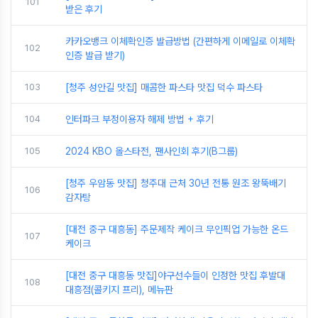
101
받은 후기
카카오뱅크 이체확인증 발급방법 (간편하게 이메일로 이체확
102
인증 발급 받기)
103
[청주 성안길 맛집] 매콤한 파스타 맛집 덕수 파스타
104
인터파크 부정이용자 해제 방법 + 후기
105
2024 KBO 올스타전, 팬사인회 후기(B그룹)
[청주 우암동 맛집] 청주대 근처 30년 전통 원조 왕뚝배기
106
감자탕
[대전 중구 대흥동] 주문제작 케이크 무인픽업 가능한 온드
107
케이크
[대전 중구 대흥동 맛집]야구선수들이 인정한 맛집 후발대
108
대흥점(콜키지 프리), 메뉴판