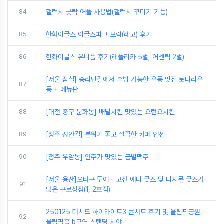
84
갤럭시 굿락 어플 사용법(갤럭시 꾸미기 기능)
85
한화이글스 이글스파크 브릭(레고) 후기
86
한화이글스 유니폼 후기(레플리카 5벌, 어센틱 2벌)
[서울 잠실] 송리단길에서 혼밥 가능한 우동 맛집 토나리우
87
동 + 메뉴판
88
[대전 중구 문화동] 배달치킨 맛있는 요런요치킨
89
[청주 성안길] 분위기 좋고 깔끔한 카페 언씬
90
[청주 우암동] 안주가 맛있는 금별맥주
[서울 용산]오타쿠 투어 - 고전 애니 굿즈 및 디지몬 굿즈가
91
많은 쿠로상점(1, 2호점)
250125 터치드 하이라이트3 콘서트 후기 및 올림픽공원
92
올림픽홀 b구역 스탠딩 시야