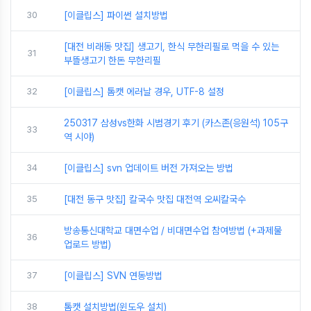
30
[이클립스] 파이썬 설치방법
[대전 비래동 맛집] 생고기, 한식 무한리필로 먹을 수 있는
31
부뜰생고기 한돈 무한리필
32
[이클립스] 톰캣 에러날 경우, UTF-8 설정
250317 삼성vs한화 시범경기 후기 (카스존(응원석) 105구
33
역 시야)
34
[이클립스] svn 업데이트 버전 가져오는 방법
35
[대전 동구 맛집] 칼국수 맛집 대전역 오씨칼국수
방송통신대학교 대면수업 / 비대면수업 참여방법 (+과제물
36
업로드 방법)
37
[이클립스] SVN 연동방법
38
톰캣 설치방법(윈도우 설치)