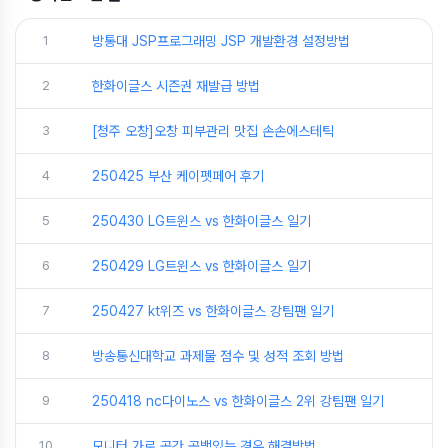
1
방통대 JSP프로그래밍 JSP 개발환경 설정방법
2
한화이글스 시즌권 재발급 방법
3
[청주 오창]오창 피부관리 맛집 손손에스테틱
4
250425 부산 케이펫페어 후기
5
250430 LG트윈스 vs 한화이글스 일기
6
250429 LG트윈스 vs 한화이글스 일기
7
250427 kt위즈 vs 한화이글스 강팀팬 일기
8
방송통신대학교 과제물 점수 및 성적 조회 방법
9
250418 nc다이노스 vs 한화이글스 2위 강팀팬 일기
10
모니터 가로 공간 공백있는 경우 해결방법