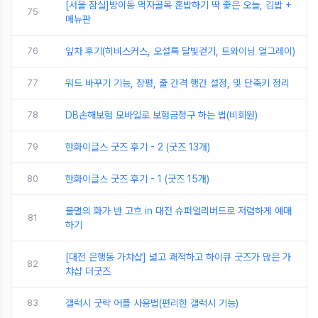
[서울 잠실]방이동 먹자골목 혼밥하기 딱 좋은 오늘, 김밥 +
75
메뉴판
76
잎차 후기(히비스커스, 오설록 달빛걷기, 트와이닝 얼그레이)
77
워드 바꾸기 기능, 장평, 줄 간격 행간 설정, 및 단축키 정리
78
DB손해보험 모바일로 보험금청구 하는 법(비회원)
79
한화이글스 굿즈 후기 - 2 (굿즈 13개)
80
한화이글스 굿즈 후기 - 1 (굿즈 15개)
불멸의 화가 반 고흐 in 대전 슈퍼얼리버드로 저렴하게 예매
81
하기
[대전 은행동 가챠샵] 넓고 쾌적하고 하이큐 굿즈가 많은 가
82
챠샵 더굿즈
83
갤럭시 굿락 어플 사용법(편리한 갤럭시 기능)