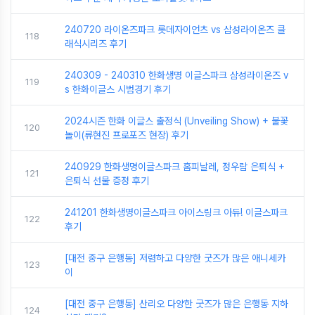
240720 라이온즈파크 롯데자이언츠 vs 삼성라이온즈 클
118
래식시리즈 후기
240309 - 240310 한화생명 이글스파크 삼성라이온즈 v
119
s 한화이글스 시범경기 후기
2024시즌 한화 이글스 출정식 (Unveiling Show) + 불꽃
120
놀이(류현진 프로포즈 현장) 후기
240929 한화생명이글스파크 홈피날레, 정우람 은퇴식 +
121
은퇴식 선물 증정 후기
241201 한화생명이글스파크 아이스링크 아듀! 이글스파크
122
후기
[대전 중구 은행동] 저렴하고 다양한 굿즈가 많은 애니세카
123
이
[대전 중구 은행동] 산리오 다양한 굿즈가 많은 은행동 지하
124