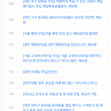
[대전 중구 문화동 맛집] 저렴하게 먹을 수 있는 가성비 옛날
109
돼지갈비 맛집 옛날화로숯불갈비, 메뉴판
[대전 서구 둔산동] 갤러리아 타임월드 둔산점 아웃백, 메뉴
110
판
111
[서울 홍대 맛집]서울 홍대 맛집 짚신 매운갈비찜 홍대점
112
[대전 복합터미널] 대전 복합터미널 던킨도너츠, 메뉴판
[서울 고속버스터미널 맛집] 서울 고속버스터미널 파미에스
113
테이션 BUDDHA'S BELLY 부다스벨리, 메뉴판
114
[대전 비래동 맛집]런치킨
115
[청주카페] 청주 성안길 카페 태그원(+ 미리크리스마스)
116
[다이소] 강아지 옷 착용샷 및 후기(옷 5개, 목도리 1개)
[대전 대덕구 송촌동] 반려동물 생일 케이크, 수제간식 등 케
117
이크 주문 제작 가능한 꼬리별펫케이크