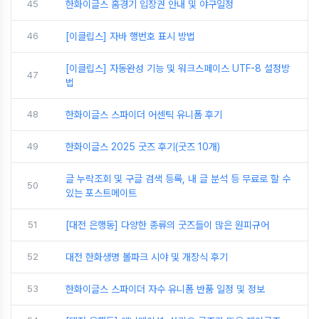
45
한화이글스 홈경기 입장권 안내 및 야구일정
46
[이클립스] 자바 행번호 표시 방법
[이클립스] 자동완성 기능 및 워크스페이스 UTF-8 설정방
47
법
48
한화이글스 스파이더 어센틱 유니폼 후기
49
한화이글스 2025 굿즈 후기(굿즈 10개)
글 누락조회 및 구글 검색 등록, 내 글 분석 등 무료로 할 수
50
있는 포스트메이트
51
[대전 은행동] 다양한 종류의 굿즈들이 많은 원피규어
52
대전 한화생명 볼파크 시야 및 개장식 후기
53
한화이글스 스파이더 자수 유니폼 반품 일정 및 정보