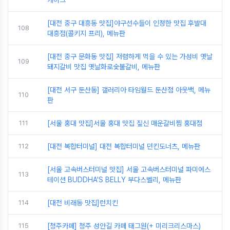
케이크
[대전 중구 대흥동 맛집]야구선수들이 인정한 맛집 후발대
108
대흥점(콜키지 프리), 메뉴판
[대전 중구 문화동 맛집] 저렴하게 먹을 수 있는 가성비 옛날
109
돼지갈비 맛집 옛날화로숯불갈비, 메뉴판
[대전 서구 둔산동] 갤러리아 타임월드 둔산점 아웃백, 메뉴
110
판
111
[서울 홍대 맛집]서울 홍대 맛집 짚신 매운갈비찜 홍대점
112
[대전 복합터미널] 대전 복합터미널 던킨도너츠, 메뉴판
[서울 고속버스터미널 맛집] 서울 고속버스터미널 파미에스
113
테이션 BUDDHA'S BELLY 부다스벨리, 메뉴판
114
[대전 비래동 맛집]런치킨
115
[청주카페] 청주 성안길 카페 태그원(+ 미리크리스마스)