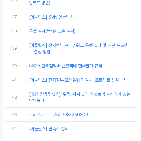
업로드 방법)
37
[이클립스] SVN 연동방법
38
톰캣 설치방법(윈도우 설치)
[이클립스] 전자정부 프레임워크 톰캣 설치 및 기본 프로젝
39
트 설정 방법
40
GS25 편의점택배 반값택배 집하불가 규격
41
[이클립스] 전자정부 프레임워크 설치, 프로젝트 생성 방법
[대전 은행동 맛집] 우동, 튀김 맛집 중앙로역 지하상가 성심
42
당우동야
43
보리브이로그_250308-250309
44
[이클립스] 단축키 정리