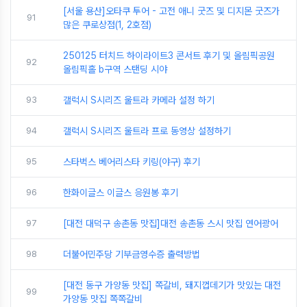
[서울 용산]오타쿠 투어 - 고전 애니 굿즈 및 디지몬 굿즈가
91
많은 쿠로상점(1, 2호점)
250125 터치드 하이라이트3 콘서트 후기 및 올림픽공원
92
올림픽홀 b구역 스탠딩 시야
93
갤럭시 S시리즈 울트라 카메라 설정 하기
94
갤럭시 S시리즈 울트라 프로 동영상 설정하기
95
스타벅스 베어리스타 키링(야구) 후기
96
한화이글스 이글스 응원봉 후기
97
[대전 대덕구 송촌동 맛집]대전 송촌동 스시 맛집 연어광어
98
더불어민주당 기부금영수증 출력방법
[대전 동구 가양동 맛집] 쪽갈비, 돼지껍데기가 맛있는 대전
99
가양동 맛집 쪽쪽갈비