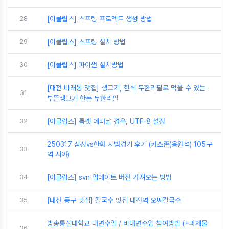
28
[이클립스] 스프링 프로젝트 생성 방법
29
[이클립스] 스프링 설치 방법
30
[이클립스] 파이썬 설치방법
[대전 비래동 맛집] 생고기, 한식 무한리필로 먹을 수 있는
31
부뜰생고기 한돈 무한리필
32
[이클립스] 톰캣 에러날 경우, UTF-8 설정
250317 삼성vs한화 시범경기 후기 (카스존(응원석) 105구
33
역 시야)
34
[이클립스] svn 업데이트 버전 가져오는 방법
35
[대전 동구 맛집] 칼국수 맛집 대전역 오씨칼국수
방송통신대학교 대면수업 / 비대면수업 참여방법 (+과제물
36