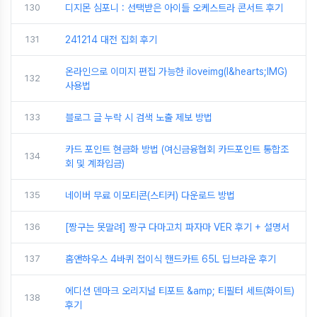
130
디지몬 심포니 : 선택받은 아이들 오케스트라 콘서트 후기
131
241214 대전 집회 후기
온라인으로 이미지 편집 가능한 iloveimg(I&hearts;IMG)
132
사용법
133
블로그 글 누락 시 검색 노출 제보 방법
카드 포인트 현금화 방법 (여신금융협회 카드포인트 통합조
134
회 및 계좌입금)
135
네이버 무료 이모티콘(스티커) 다운로드 방법
136
[짱구는 못말려] 짱구 다마고치 파자마 VER 후기 + 설명서
137
홈앤하우스 4바퀴 접이식 핸드카트 65L 딥브라운 후기
에디션 덴마크 오리지널 티포트 &amp; 티필터 세트(화이트)
138
후기