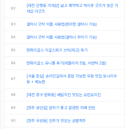
[대전 은행동 가챠샵] 넓고 쾌적하고 하이큐 굿즈가 많은 가
82
챠샵 더굿즈
83
갤럭시 굿락 어플 사용법(편리한 갤럭시 기능)
84
갤럭시 굿락 어플 사용법(갤럭시 꾸미기 기능)
85
한화이글스 이글스파크 브릭(레고) 후기
86
한화이글스 유니폼 후기(레플리카 5벌, 어센틱 2벌)
[서울 잠실] 송리단길에서 혼밥 가능한 우동 맛집 토나리우
87
동 + 메뉴판
88
[대전 중구 문화동] 배달치킨 맛있는 요런요치킨
89
[청주 성안길] 분위기 좋고 깔끔한 카페 언씬
90
[청주 우암동] 안주가 맛있는 금별맥주