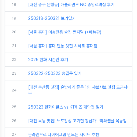
18
[대전 중구 은행동] 애슐리퀸즈 NC 중앙로역점 후기
19
250318-250321 보리일기
20
[서울 홍대] 여성전용 술집 쨈지달 (+메뉴판)
21
[서울 홍대] 홍대 텐동 맛집 치히로 홍대점
22
2025 한화 시즌권 후기
23
250322-250323 홍길동 일기
[대전 둔산동 맛집] 혼밥하기 좋은 1인 샤브샤브 맛집 도군샤
24
부
25
250323 한화이글스 vs KT위즈 개막전 일기
26
[대전 목동 맛집] 노포감성 고기집 강남가브리와뽈살 목동점
27
온라인으로 다이어그램 만드는 사이트 추천