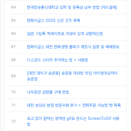
64
한국방송통신대학교 입학 및 등록금 납부 방법 (카드결제)
65
한화이글스 2025 신상 굿즈 목록
66
일반 그립톡 맥세이프로 가성비 있게 교환하는법
67
한화이글스 대전 한화생명 볼파크 개장식 일정 및 예매정보
68
디스코드 스티커 추가하는 법 + 사용법
[대전 대덕구 송촌동] 송촌동 마라탕 맛집 아이엠마오차이
69
송촌점
70
나무증권 금현물 구매 방법
71
대전 성심당 본점 방문수령 후기 + 전화주문 가능한 빵 목록
로고 없이 원하는 영역만 gif로 만드는 ScreenToGif 사용
72
법