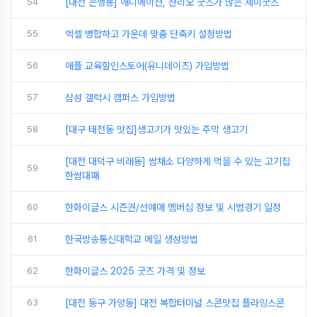
54
[대전 은행동] 애니메이션, 산리오 굿즈가 많은 제이굿즈
55
엑셀 병합하고 가운데 맞춤 단축키 설정방법
56
애플 교육할인스토어(유니데이즈) 가입방법
57
삼성 갤럭시 캠퍼스 가입방법
58
[대구 태전동 맛집]생고기가 맛있는 주막 생고기
[대전 대덕구 비래동] 쌈채소 다양하게 먹을 수 있는 고기집
59
한쌈대패
60
한화이글스 시즌권/선예매 멤버십 정보 및 시범경기 일정
61
한국방송통신대학교 메일 생성방법
62
한화이글스 2025 굿즈 가격 및 정보
63
[대전 동구 가양동] 대전 복합터미널 스콘맛집 플라잉스콘