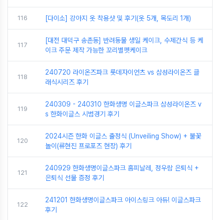
116
[다이소] 강아지 옷 착용샷 및 후기(옷 5개, 목도리 1개)
[대전 대덕구 송촌동] 반려동물 생일 케이크, 수제간식 등 케
117
이크 주문 제작 가능한 꼬리별펫케이크
240720 라이온즈파크 롯데자이언츠 vs 삼성라이온즈 클
118
래식시리즈 후기
240309 - 240310 한화생명 이글스파크 삼성라이온즈 v
119
s 한화이글스 시범경기 후기
2024시즌 한화 이글스 출정식 (Unveiling Show) + 불꽃
120
놀이(류현진 프로포즈 현장) 후기
240929 한화생명이글스파크 홈피날레, 정우람 은퇴식 +
121
은퇴식 선물 증정 후기
241201 한화생명이글스파크 아이스링크 아듀! 이글스파크
122
후기