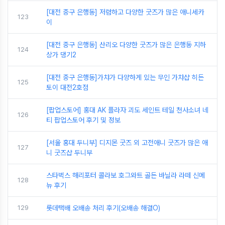
[대전 중구 은행동] 저렴하고 다양한 굿즈가 많은 애니세카
123
이
[대전 중구 은행동] 산리오 다양한 굿즈가 많은 은행동 지하
124
상가 댕기2
[대전 중구 은행동]가챠가 다양하게 있는 무인 가챠샵 히든
125
토이 대전2호점
[팝업스토어] 홍대 AK 플라자 괴도 세인트 테일 천사소녀 네
126
티 팝업스토어 후기 및 정보
[서울 홍대 두니부] 디지몬 굿즈 외 고전애니 굿즈가 많은 애
127
니 굿즈샵 두니부
스타벅스 해리포터 콜라보 호그와트 골든 바닐라 라떼 신메
128
뉴 후기
129
롯데택배 오배송 처리 후기(오배송 해결O)