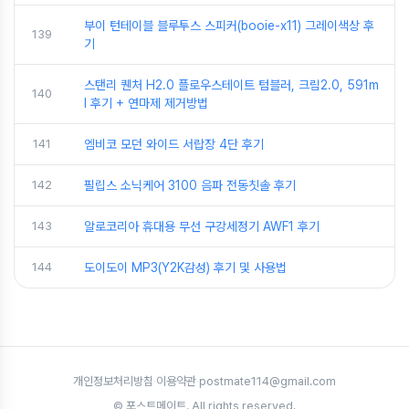
부이 턴테이블 블루투스 스피커(booie-x11) 그레이색상 후
139
기
스탠리 퀜처 H2.0 플로우스테이트 텀블러, 크림2.0, 591m
140
l 후기 + 연마제 제거방법
141
엠비코 모던 와이드 서랍장 4단 후기
142
필립스 소닉케어 3100 음파 전동칫솔 후기
143
알로코리아 휴대용 무선 구강세정기 AWF1 후기
144
도이도이 MP3(Y2K감성) 후기 및 사용법
개인정보처리방침
·
이용약관
·
postmate114@gmail.com
© 포스트메이트. All rights reserved.