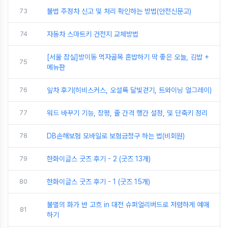
73
불법 주정차 신고 및 처리 확인하는 방법(안전신문고)
74
자동차 스마트키 건전지 교체방법
[서울 잠실]방이동 먹자골목 혼밥하기 딱 좋은 오늘, 김밥 +
75
메뉴판
76
잎차 후기(히비스커스, 오설록 달빛걷기, 트와이닝 얼그레이)
77
워드 바꾸기 기능, 장평, 줄 간격 행간 설정, 및 단축키 정리
78
DB손해보험 모바일로 보험금청구 하는 법(비회원)
79
한화이글스 굿즈 후기 - 2 (굿즈 13개)
80
한화이글스 굿즈 후기 - 1 (굿즈 15개)
불멸의 화가 반 고흐 in 대전 슈퍼얼리버드로 저렴하게 예매
81
하기