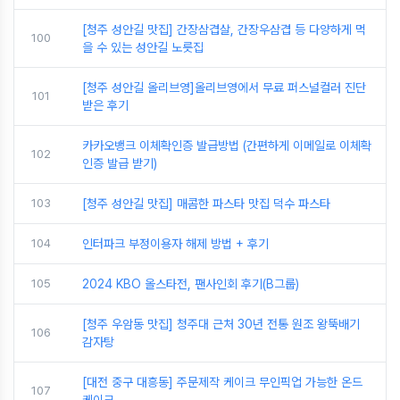
[청주 성안길 맛집] 간장삼겹살, 간장우삼겹 등 다양하게 먹
100
을 수 있는 성안길 노릇집
[청주 성안길 올리브영]올리브영에서 무료 퍼스널컬러 진단
101
받은 후기
카카오뱅크 이체확인증 발급방법 (간편하게 이메일로 이체확
102
인증 발급 받기)
103
[청주 성안길 맛집] 매콤한 파스타 맛집 덕수 파스타
104
인터파크 부정이용자 해제 방법 + 후기
105
2024 KBO 올스타전, 팬사인회 후기(B그룹)
[청주 우암동 맛집] 청주대 근처 30년 전통 원조 왕뚝배기
106
감자탕
[대전 중구 대흥동] 주문제작 케이크 무인픽업 가능한 온드
107