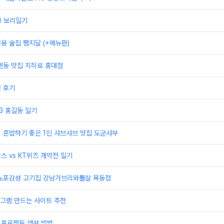
21 보리일기
전용 술집 쨈지달 (+메뉴판)
 텐동 맛집 치히로 홍대점
권 후기
23 홍길동 일기
] 혼밥하기 좋은 1인 샤브샤브 맛집 도군샤부
스 vs KT위즈 개막전 일기
] 노포감성 고기집 강남가브리와뽈살 목동점
그램 만드는 사이트 추천
 프로젝트 생성 방법