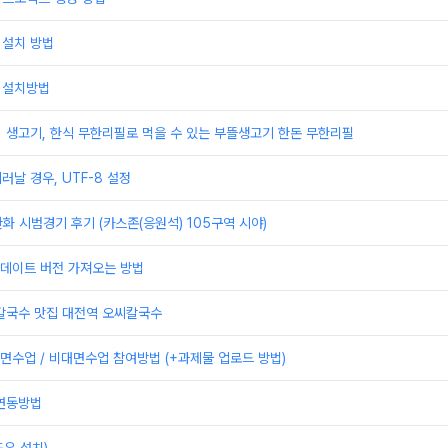
 설치 방법
 설치방법
] 생고기, 한식 무한리필로 먹을 수 있는 부뜰생고기 한돈 무한리필
러날 경우, UTF-8 설정
한화 시범경기 후기 (카스존(응원석) 105구역 시야)
 업데이트 버전 가져오는 방법
 칼국수 맛집 대전역 오씨칼국수
수업 / 비대면수업 참여방법 (+과제물 업로드 방법)
 연동방법