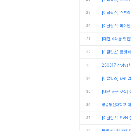
29
[이클립스] 스프링
30
[이클립스] 파이썬
31
[대전 비래동 맛집
32
[이클립스] 톰캣 에
33
250317 삼성vs
34
[이클립스] svn
35
[대전 동구 맛집]
36
방송통신대학교 대면
37
[이클립스] SVN
38