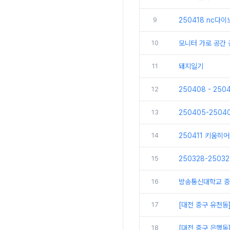
9
250418 nc다
10
모니터 가로 공간
11
돼지일기
12
250408 - 25
13
250405-250
14
250411 키움히
15
250328-250
16
방송통신대학교 중
17
[대전 중구 유천동
18
[대전 중구 은행동