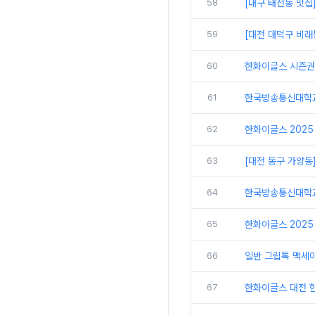
58
[대구 태전동 맛집
59
[대전 대덕구 비래
60
한화이글스 시즌권
61
한국방송통신대학교
62
한화이글스 2025
63
[대전 동구 가양동
64
한국방송통신대학교 
65
한화이글스 2025
66
일반 그립톡 맥세
67
한화이글스 대전 