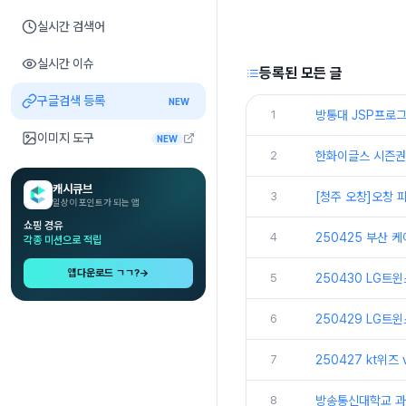
실시간 검색어
실시간 이슈
등록된 모든 글
구글검색 등록
NEW
1
방통대 JSP프로그
이미지 도구
NEW
2
한화이글스 시즌권
캐시큐브
3
[청주 오창]오창
일상이 포인트가 되는 앱
쇼핑 경유
4
250425 부산 
각종 미션으로 적립
앱다운로드 ㄱㄱ?
→
5
250430 LG트
6
250429 LG트
7
250427 kt위즈
8
방송통신대학교 과