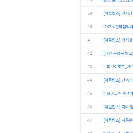
톰캣 설치방법(윈도
39
[이클립스] 전자정
40
GS25 편의점택
41
[이클립스] 전자정
42
[대전 은행동 맛집
43
보리브이로그_250
44
[이클립스] 단축키
45
한화이글스 홈경기
46
[이클립스] 자바 
47
[이클립스] 자동완