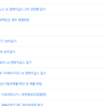
이노스 vs 한화이글스 2위 강팀팬 일기
 공백있는 경우 해결방법
0417 보리일기
406 보리일기
어로즈 vs 한화이글스 일기
329 기아타이거즈 vs 한화이글스 일기
간/기말과제물 확인 및 제출 방법
] 이모네뒷고기 / 유천동보강집(별관)
] 애슐리퀸즈 NC 중앙로역점 후기