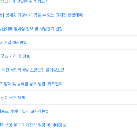
]생고기가 맛있는 주막 생고기
동] 쌈채소 다양하게 먹을 수 있는 고기집 한쌈대패
/선예매 멤버십 정보 및 시범경기 일정
 메일 생성방법
 굿즈 가격 및 정보
] 대전 복합터미널 스콘맛집 플라잉스콘
입학 및 등록금 납부 방법 (카드결제)
 신상 굿즈 목록
이프로 가성비 있게 교환하는법
한화생명 볼파크 개장식 일정 및 예매정보