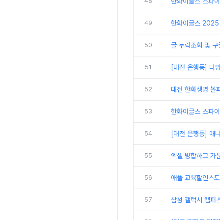
48
한화이글스 스파이
49
한화이글스 2025 
50
글 누락조회 및 구
51
[대전 은행동] 다
52
대전 한화생명 볼파
53
한화이글스 스파이더
54
[대전 은행동] 애
55
엑셀 병합하고 가
56
애플 교육할인스토
57
삼성 갤럭시 캠퍼