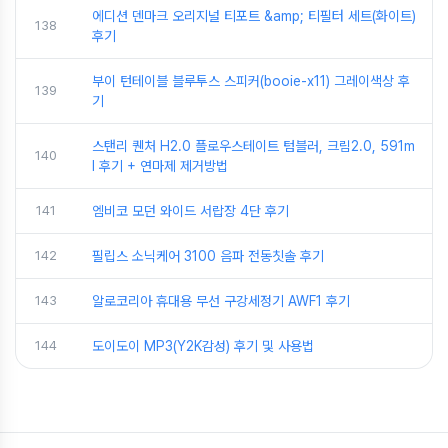
에디션 덴마크 오리지널 티포트 &amp; 티필터 세트(화이트)
138
후기
부이 턴테이블 블루투스 스피커(booie-x11) 그레이색상 후
139
기
스탠리 퀜처 H2.0 플로우스테이트 텀블러, 크림2.0, 591m
140
l 후기 + 연마제 제거방법
141
엠비코 모던 와이드 서랍장 4단 후기
142
필립스 소닉케어 3100 음파 전동칫솔 후기
143
알로코리아 휴대용 무선 구강세정기 AWF1 후기
144
도이도이 MP3(Y2K감성) 후기 및 사용법