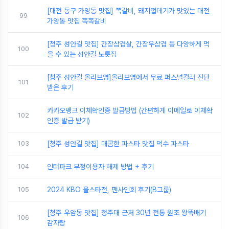
[대전 동구 가양동 맛집] 쪽갈비, 돼지껍데기가 맛있는 대전
99
가양동 맛집 쪽쪽갈비
[청주 성안길 맛집] 간장삼겹살, 간장우삼겹 등 다양하게 먹
100
을 수 있는 성안길 노릇집
[청주 성안길 올리브영]올리브영에서 무료 퍼스널컬러 진단
101
받은 후기
카카오뱅크 이체확인증 발급방법 (간편하게 이메일로 이체확
102
인증 발급 받기)
103
[청주 성안길 맛집] 매콤한 파스타 맛집 덕수 파스타
104
인터파크 부정이용자 해제 방법 + 후기
105
2024 KBO 올스타전, 팬사인회 후기(B그룹)
[청주 우암동 맛집] 청주대 근처 30년 전통 원조 왕뚝배기
106
감자탕