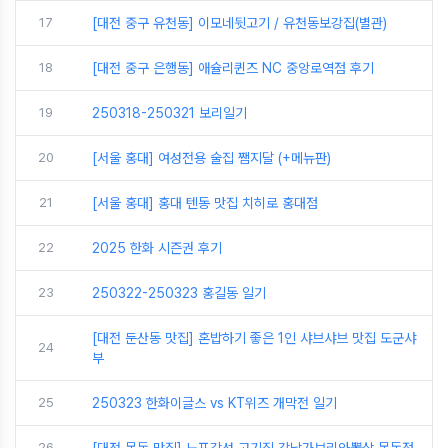
17
[대전 중구 유천동] 이모네뒷고기 / 유천동보강집(별관)
18
[대전 중구 은행동] 애슐리퀸즈 NC 중앙로역점 후기
19
250318-250321 보리일기
20
[서울 홍대] 여성전용 술집 쨈지달 (+메뉴판)
21
[서울 홍대] 홍대 텐동 맛집 치히로 홍대점
22
2025 한화 시즌권 후기
23
250322-250323 홍길동 일기
[대전 둔산동 맛집] 혼밥하기 좋은 1인 샤브샤브 맛집 도군샤
24
부
25
250323 한화이글스 vs KT위즈 개막전 일기
26