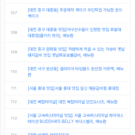
[대전 중구 대흥동] 주문제작 케이크 무인픽업 가능한 온드
107
케이크
[대전 중구 대흥동 맛집]야구선수들이 인정한 맛집 후발대
108
대흥점(콜키지 프리), 메뉴판
[대전 중구 문화동 맛집] 저렴하게 먹을 수 있는 가성비 옛날
109
돼지갈비 맛집 옛날화로숯불갈비, 메뉴판
[대전 서구 둔산동] 갤러리아 타임월드 둔산점 아웃백, 메뉴
110
판
111
[서울 홍대 맛집]서울 홍대 맛집 짚신 매운갈비찜 홍대점
112
[대전 복합터미널] 대전 복합터미널 던킨도너츠, 메뉴판
[서울 고속버스터미널 맛집] 서울 고속버스터미널 파미에스
113
테이션 BUDDHA'S BELLY 부다스벨리, 메뉴판
114