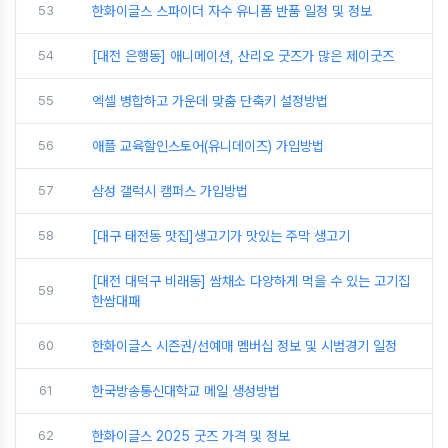
53
한화이글스 스파이더 자수 유니폼 반품 일정 및 정보
54
[대전 은행동] 애니메이션, 산리오 굿즈가 많은 제이굿즈
55
엑셀 병합하고 가운데 맞춤 단축키 설정방법
56
애플 교육할인스토어(유니데이즈) 가입방법
57
삼성 갤럭시 캠퍼스 가입방법
58
[대구 태전동 맛집]생고기가 맛있는 주막 생고기
[대전 대덕구 비래동] 쌈채소 다양하게 먹을 수 있는 고기집
59
한쌈대패
60
한화이글스 시즌권/선예매 멤버십 정보 및 시범경기 일정
61
한국방송통신대학교 메일 생성방법
62
한화이글스 2025 굿즈 가격 및 정보