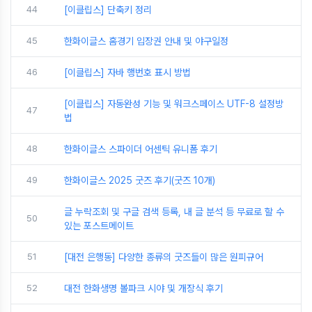
44
[이클립스] 단축키 정리
45
한화이글스 홈경기 입장권 안내 및 야구일정
46
[이클립스] 자바 행번호 표시 방법
[이클립스] 자동완성 기능 및 워크스페이스 UTF-8 설정방
47
법
48
한화이글스 스파이더 어센틱 유니폼 후기
49
한화이글스 2025 굿즈 후기(굿즈 10개)
글 누락조회 및 구글 검색 등록, 내 글 분석 등 무료로 할 수
50
있는 포스트메이트
51
[대전 은행동] 다양한 종류의 굿즈들이 많은 원피규어
52
대전 한화생명 볼파크 시야 및 개장식 후기