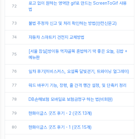
로고 없이 원하는 영역만 gif로 만드는 ScreenToGif 사용
72
법
73
불법 주정차 신고 및 처리 확인하는 방법(안전신문고)
74
자동차 스마트키 건전지 교체방법
[서울 잠실]방이동 먹자골목 혼밥하기 딱 좋은 오늘, 김밥 +
75
메뉴판
76
잎차 후기(히비스커스, 오설록 달빛걷기, 트와이닝 얼그레이)
77
워드 바꾸기 기능, 장평, 줄 간격 행간 설정, 및 단축키 정리
78
DB손해보험 모바일로 보험금청구 하는 법(비회원)
79
한화이글스 굿즈 후기 - 2 (굿즈 13개)
80
한화이글스 굿즈 후기 - 1 (굿즈 15개)