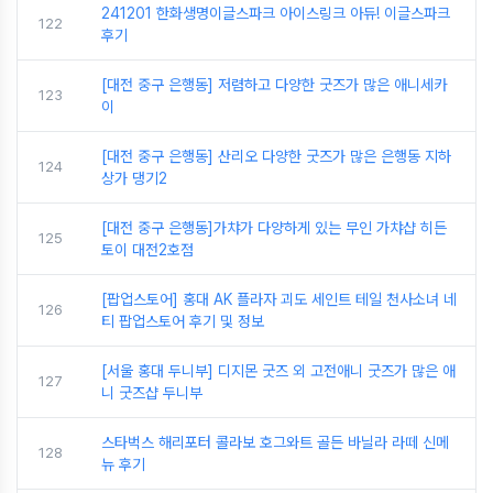
241201 한화생명이글스파크 아이스링크 아듀! 이글스파크
122
후기
[대전 중구 은행동] 저렴하고 다양한 굿즈가 많은 애니세카
123
이
[대전 중구 은행동] 산리오 다양한 굿즈가 많은 은행동 지하
124
상가 댕기2
[대전 중구 은행동]가챠가 다양하게 있는 무인 가챠샵 히든
125
토이 대전2호점
[팝업스토어] 홍대 AK 플라자 괴도 세인트 테일 천사소녀 네
126
티 팝업스토어 후기 및 정보
[서울 홍대 두니부] 디지몬 굿즈 외 고전애니 굿즈가 많은 애
127
니 굿즈샵 두니부
스타벅스 해리포터 콜라보 호그와트 골든 바닐라 라떼 신메
128
뉴 후기