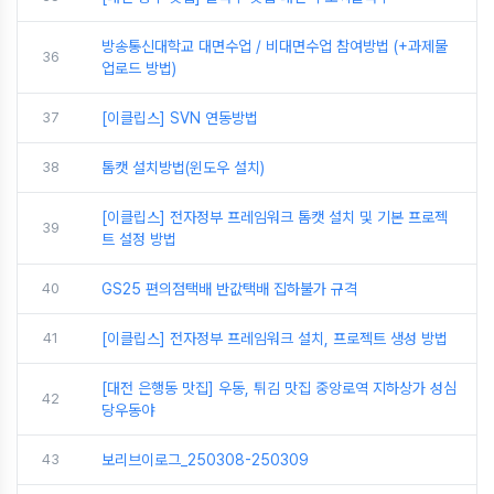
방송통신대학교 대면수업 / 비대면수업 참여방법 (+과제물
36
업로드 방법)
37
[이클립스] SVN 연동방법
38
톰캣 설치방법(윈도우 설치)
[이클립스] 전자정부 프레임워크 톰캣 설치 및 기본 프로젝
39
트 설정 방법
40
GS25 편의점택배 반값택배 집하불가 규격
41
[이클립스] 전자정부 프레임워크 설치, 프로젝트 생성 방법
[대전 은행동 맛집] 우동, 튀김 맛집 중앙로역 지하상가 성심
42
당우동야
43
보리브이로그_250308-250309