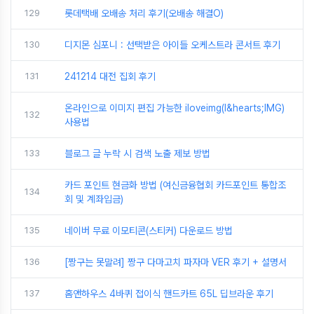
129
롯데택배 오배송 처리 후기(오배송 해결O)
130
디지몬 심포니 : 선택받은 아이들 오케스트라 콘서트 후기
131
241214 대전 집회 후기
온라인으로 이미지 편집 가능한 iloveimg(I&hearts;IMG)
132
사용법
133
블로그 글 누락 시 검색 노출 제보 방법
카드 포인트 현금화 방법 (여신금융협회 카드포인트 통합조
134
회 및 계좌입금)
135
네이버 무료 이모티콘(스티커) 다운로드 방법
136
[짱구는 못말려] 짱구 다마고치 파자마 VER 후기 + 설명서
137
홈앤하우스 4바퀴 접이식 핸드카트 65L 딥브라운 후기