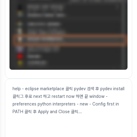
help - eclipse marketplace 클릭 pydev 검색 후 pydev install
클릭그 후로 next 하고 restart now 하면 끝 window -
preferences python interpreters - new - Config first in
PATH 클릭 후 Apply and Close 클릭
...