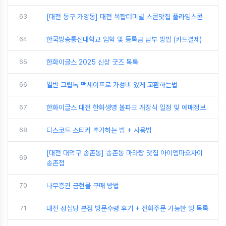
63
[대전 동구 가양동] 대전 복합터미널 스콘맛집 플라잉스콘
64
한국방송통신대학교 입학 및 등록금 납부 방법 (카드결제)
65
한화이글스 2025 신상 굿즈 목록
66
일반 그립톡 맥세이프로 가성비 있게 교환하는법
67
한화이글스 대전 한화생명 볼파크 개장식 일정 및 예매정보
68
디스코드 스티커 추가하는 법 + 사용법
[대전 대덕구 송촌동] 송촌동 마라탕 맛집 아이엠마오차이
69
송촌점
70
나무증권 금현물 구매 방법
71
대전 성심당 본점 방문수령 후기 + 전화주문 가능한 빵 목록