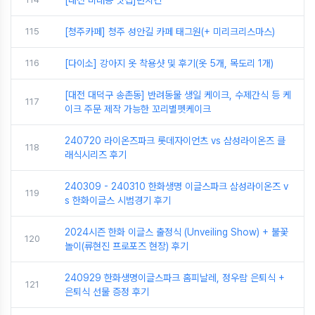
[대전 비래동 맛집]런치킨
115
[청주카페] 청주 성안길 카페 태그원(+ 미리크리스마스)
116
[다이소] 강아지 옷 착용샷 및 후기(옷 5개, 목도리 1개)
[대전 대덕구 송촌동] 반려동물 생일 케이크, 수제간식 등 케
117
이크 주문 제작 가능한 꼬리별펫케이크
240720 라이온즈파크 롯데자이언츠 vs 삼성라이온즈 클
118
래식시리즈 후기
240309 - 240310 한화생명 이글스파크 삼성라이온즈 v
119
s 한화이글스 시범경기 후기
2024시즌 한화 이글스 출정식 (Unveiling Show) + 불꽃
120
놀이(류현진 프로포즈 현장) 후기
240929 한화생명이글스파크 홈피날레, 정우람 은퇴식 +
121
은퇴식 선물 증정 후기