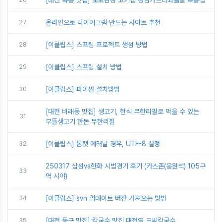
[대전 목동 맛집] 노포감성 고기집 강남가브리와뽈살 목동점
27
온라인으로 다이어그램 만드는 사이트 추천
28
[이클립스] 스프링 프로젝트 생성 방법
29
[이클립스] 스프링 설치 방법
30
[이클립스] 파이썬 설치방법
[대전 비래동 맛집] 생고기, 한식 무한리필로 먹을 수 있는
31
부뜰생고기 한돈 무한리필
32
[이클립스] 톰캣 에러날 경우, UTF-8 설정
250317 삼성vs한화 시범경기 후기 (카스존(응원석) 105구
33
역 시야)
34
[이클립스] svn 업데이트 버전 가져오는 방법
35
[대전 동구 맛집] 칼국수 맛집 대전역 오씨칼국수