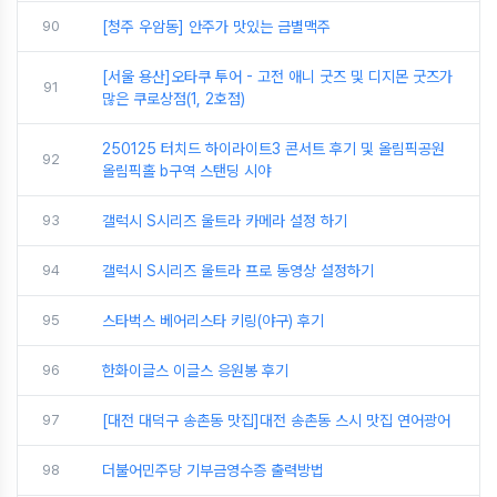
90
[청주 우암동] 안주가 맛있는 금별맥주
[서울 용산]오타쿠 투어 - 고전 애니 굿즈 및 디지몬 굿즈가
91
많은 쿠로상점(1, 2호점)
250125 터치드 하이라이트3 콘서트 후기 및 올림픽공원
92
올림픽홀 b구역 스탠딩 시야
93
갤럭시 S시리즈 울트라 카메라 설정 하기
94
갤럭시 S시리즈 울트라 프로 동영상 설정하기
95
스타벅스 베어리스타 키링(야구) 후기
96
한화이글스 이글스 응원봉 후기
97
[대전 대덕구 송촌동 맛집]대전 송촌동 스시 맛집 연어광어
98
더불어민주당 기부금영수증 출력방법