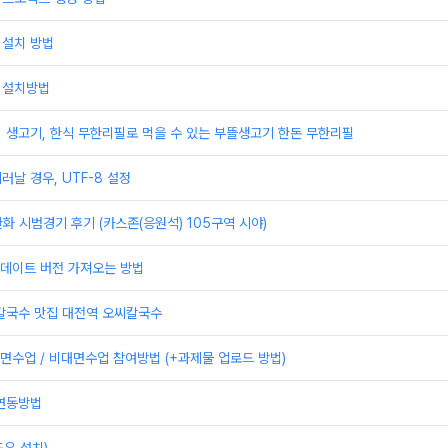
 설치 방법
 설치방법
] 생고기, 한식 무한리필로 먹을 수 있는 부뜰생고기 한돈 무한리필
러날 경우, UTF-8 설정
한화 시범경기 후기 (카스존(응원석) 105구역 시야)
 업데이트 버전 가져오는 방법
 칼국수 맛집 대전역 오씨칼국수
수업 / 비대면수업 참여방법 (+과제물 업로드 방법)
 연동방법