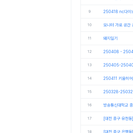
9
250418 nc다
10
모니터 가로 공간
11
돼지일기
12
250408 - 25
13
250405-250
14
250411 키움히
15
250328-250
16
방송통신대학교 중
17
[대전 중구 유천동
18
[대전 중구 은행동