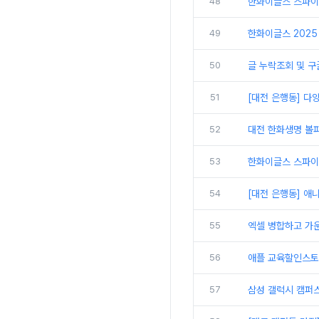
48
한화이글스 스파이
49
한화이글스 2025 
50
글 누락조회 및 구
51
[대전 은행동] 다
52
대전 한화생명 볼파
53
한화이글스 스파이더
54
[대전 은행동] 애
55
엑셀 병합하고 가
56
애플 교육할인스토
57
삼성 갤럭시 캠퍼