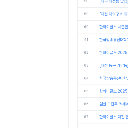
58
[대구 태전동 맛집
59
[대전 대덕구 비래
60
한화이글스 시즌권
61
한국방송통신대학교
62
한화이글스 2025
63
[대전 동구 가양동
64
한국방송통신대학교 
65
한화이글스 2025
66
일반 그립톡 맥세
67
한화이글스 대전 