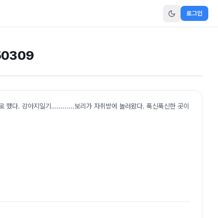
로그인
50309
. 강아지일기............보리가 자취방에 놀러왔다. 푹신푹신한 곳이