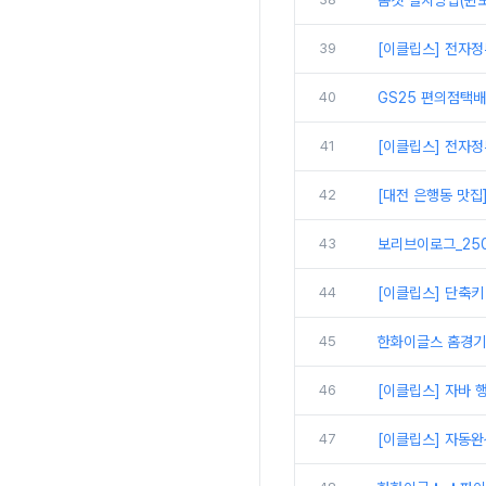
톰캣 설치방법(윈도
39
[이클립스] 전자정
40
GS25 편의점택
41
[이클립스] 전자정
42
[대전 은행동 맛집
43
보리브이로그_250
44
[이클립스] 단축키
45
한화이글스 홈경기
46
[이클립스] 자바 
47
[이클립스] 자동완