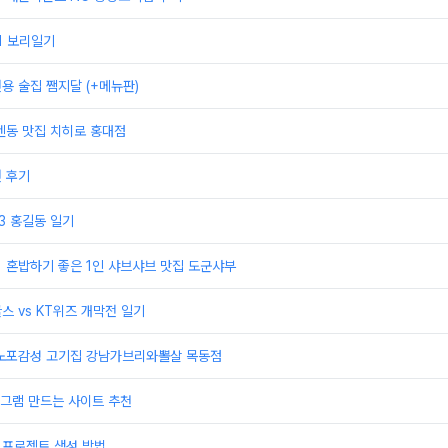
21 보리일기
전용 술집 쨈지달 (+메뉴판)
 텐동 맛집 치히로 홍대점
권 후기
23 홍길동 일기
] 혼밥하기 좋은 1인 샤브샤브 맛집 도군샤부
스 vs KT위즈 개막전 일기
] 노포감성 고기집 강남가브리와뽈살 목동점
그램 만드는 사이트 추천
 프로젝트 생성 방법