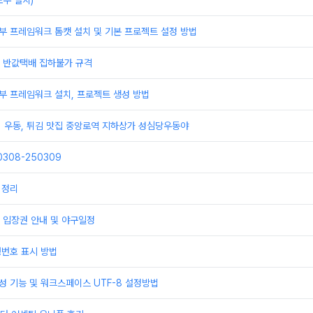
우 설치)
부 프레임워크 톰캣 설치 및 기본 프로젝트 설정 방법
배 반값택배 집하불가 규격
부 프레임워크 설치, 프로젝트 생성 방법
] 우동, 튀김 맛집 중앙로역 지하상가 성심당우동야
308-250309
 정리
 입장권 안내 및 야구일정
행번호 표시 방법
성 기능 및 워크스페이스 UTF-8 설정방법