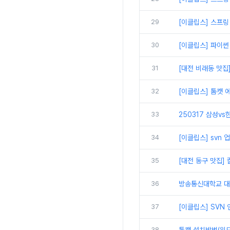
29
[이클립스] 스프링
30
[이클립스] 파이썬
31
[대전 비래동 맛집
32
[이클립스] 톰캣 에
33
250317 삼성vs
34
[이클립스] svn
35
[대전 동구 맛집]
36
방송통신대학교 대면
37
[이클립스] SVN
38