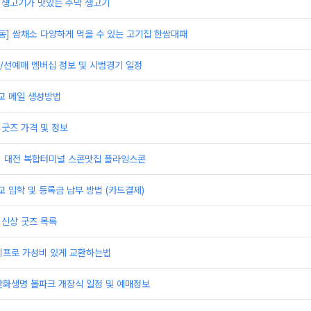
]생고기가 맛있는 주막 생고기
동] 쌈채소 다양하게 먹을 수 있는 고기집 한쌈대패
/선예매 멤버십 정보 및 시범경기 일정
 메일 생성방법
 굿즈 가격 및 정보
] 대전 복합터미널 스콘맛집 플라잉스콘
입학 및 등록금 납부 방법 (카드결제)
 신상 굿즈 목록
이프로 가성비 있게 교환하는법
한화생명 볼파크 개장식 일정 및 예매정보