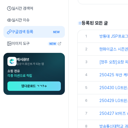
실시간 검색어
실시간 이슈
등록된 모든 글
구글검색 등록
NEW
1
방통대 JSP프로그
이미지 도구
NEW
2
한화이글스 시즌권
캐시큐브
3
[청주 오창]오창
일상이 포인트가 되는 앱
쇼핑 경유
4
250425 부산 
각종 미션으로 적립
앱다운로드 ㄱㄱ?
→
5
250430 LG트
6
250429 LG트
7
250427 kt위즈
8
방송통신대학교 과