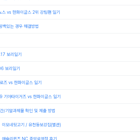
이노스 vs 한화이글스 2위 강팀팬 일기
 공백있는 경우 해결방법
0417 보리일기
406 보리일기
어로즈 vs 한화이글스 일기
329 기아타이거즈 vs 한화이글스 일기
간/기말과제물 확인 및 제출 방법
] 이모네뒷고기 / 유천동보강집(별관)
] 애슐리퀸즈 NC 중앙로역점 후기