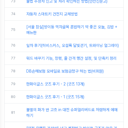
73
불법 주정차 신고 및 처리 확인하는 방법(안전신문고)
74
자동차 스마트키 건전지 교체방법
[서울 잠실]방이동 먹자골목 혼밥하기 딱 좋은 오늘, 김밥 +
75
메뉴판
76
잎차 후기(히비스커스, 오설록 달빛걷기, 트와이닝 얼그레이)
77
워드 바꾸기 기능, 장평, 줄 간격 행간 설정, 및 단축키 정리
78
DB손해보험 모바일로 보험금청구 하는 법(비회원)
79
한화이글스 굿즈 후기 - 2 (굿즈 13개)
80
한화이글스 굿즈 후기 - 1 (굿즈 15개)
불멸의 화가 반 고흐 in 대전 슈퍼얼리버드로 저렴하게 예매
81
하기