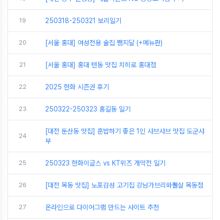
19
250318-250321 보리일기
20
[서울 홍대] 여성전용 술집 쨈지달 (+메뉴판)
21
[서울 홍대] 홍대 텐동 맛집 치히로 홍대점
22
2025 한화 시즌권 후기
23
250322-250323 홍길동 일기
[대전 둔산동 맛집] 혼밥하기 좋은 1인 샤브샤브 맛집 도군샤
24
부
25
250323 한화이글스 vs KT위즈 개막전 일기
26
[대전 목동 맛집] 노포감성 고기집 강남가브리와뽈살 목동점
27
온라인으로 다이어그램 만드는 사이트 추천