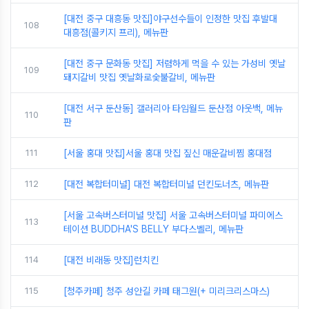
[대전 중구 대흥동 맛집]야구선수들이 인정한 맛집 후발대
108
대흥점(콜키지 프리), 메뉴판
[대전 중구 문화동 맛집] 저렴하게 먹을 수 있는 가성비 옛날
109
돼지갈비 맛집 옛날화로숯불갈비, 메뉴판
[대전 서구 둔산동] 갤러리아 타임월드 둔산점 아웃백, 메뉴
110
판
111
[서울 홍대 맛집]서울 홍대 맛집 짚신 매운갈비찜 홍대점
112
[대전 복합터미널] 대전 복합터미널 던킨도너츠, 메뉴판
[서울 고속버스터미널 맛집] 서울 고속버스터미널 파미에스
113
테이션 BUDDHA'S BELLY 부다스벨리, 메뉴판
114
[대전 비래동 맛집]런치킨
115
[청주카페] 청주 성안길 카페 태그원(+ 미리크리스마스)