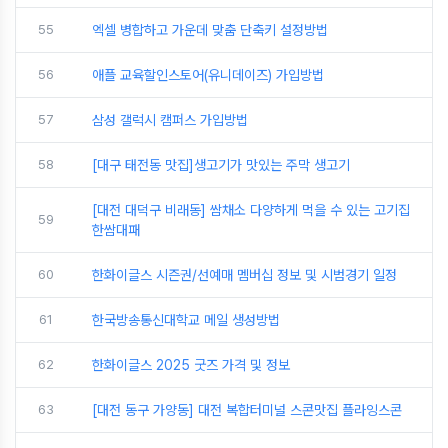
55
엑셀 병합하고 가운데 맞춤 단축키 설정방법
56
애플 교육할인스토어(유니데이즈) 가입방법
57
삼성 갤럭시 캠퍼스 가입방법
58
[대구 태전동 맛집]생고기가 맛있는 주막 생고기
[대전 대덕구 비래동] 쌈채소 다양하게 먹을 수 있는 고기집
59
한쌈대패
60
한화이글스 시즌권/선예매 멤버십 정보 및 시범경기 일정
61
한국방송통신대학교 메일 생성방법
62
한화이글스 2025 굿즈 가격 및 정보
63
[대전 동구 가양동] 대전 복합터미널 스콘맛집 플라잉스콘