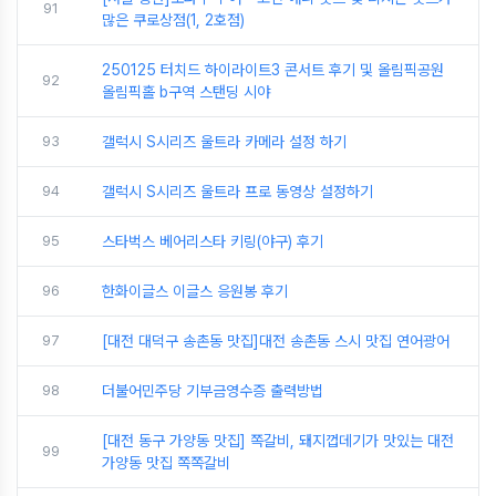
91
많은 쿠로상점(1, 2호점)
250125 터치드 하이라이트3 콘서트 후기 및 올림픽공원
92
올림픽홀 b구역 스탠딩 시야
93
갤럭시 S시리즈 울트라 카메라 설정 하기
94
갤럭시 S시리즈 울트라 프로 동영상 설정하기
95
스타벅스 베어리스타 키링(야구) 후기
96
한화이글스 이글스 응원봉 후기
97
[대전 대덕구 송촌동 맛집]대전 송촌동 스시 맛집 연어광어
98
더불어민주당 기부금영수증 출력방법
[대전 동구 가양동 맛집] 쪽갈비, 돼지껍데기가 맛있는 대전
99
가양동 맛집 쪽쪽갈비