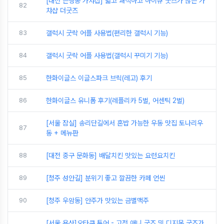
[대전 은행동 가챠샵] 넓고 쾌적하고 하이큐 굿즈가 많은 가
82
챠샵 더굿즈
83
갤럭시 굿락 어플 사용법(편리한 갤럭시 기능)
84
갤럭시 굿락 어플 사용법(갤럭시 꾸미기 기능)
85
한화이글스 이글스파크 브릭(레고) 후기
86
한화이글스 유니폼 후기(레플리카 5벌, 어센틱 2벌)
[서울 잠실] 송리단길에서 혼밥 가능한 우동 맛집 토나리우
87
동 + 메뉴판
88
[대전 중구 문화동] 배달치킨 맛있는 요런요치킨
89
[청주 성안길] 분위기 좋고 깔끔한 카페 언씬
90
[청주 우암동] 안주가 맛있는 금별맥주
[서울 용산]오타쿠 투어 - 고전 애니 굿즈 및 디지몬 굿즈가