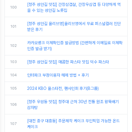
[청주 성안길 맛집] 간장삼겹살, 간장우삼겹 등 다양하게 먹
100
을 수 있는 성안길 노릇집
[청주 성안길 올리브영]올리브영에서 무료 퍼스널컬러 진단
101
받은 후기
카카오뱅크 이체확인증 발급방법 (간편하게 이메일로 이체확
102
인증 발급 받기)
103
[청주 성안길 맛집] 매콤한 파스타 맛집 덕수 파스타
104
인터파크 부정이용자 해제 방법 + 후기
105
2024 KBO 올스타전, 팬사인회 후기(B그룹)
[청주 우암동 맛집] 청주대 근처 30년 전통 원조 왕뚝배기
106
감자탕
[대전 중구 대흥동] 주문제작 케이크 무인픽업 가능한 온드
107
케이크