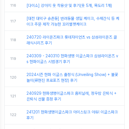
116
[다이소] 강아지 옷 착용샷 및 후기(옷 5개, 목도리 1개)
[대전 대덕구 송촌동] 반려동물 생일 케이크, 수제간식 등 케
117
이크 주문 제작 가능한 꼬리별펫케이크
240720 라이온즈파크 롯데자이언츠 vs 삼성라이온즈 클
118
래식시리즈 후기
240309 - 240310 한화생명 이글스파크 삼성라이온즈 v
119
s 한화이글스 시범경기 후기
2024시즌 한화 이글스 출정식 (Unveiling Show) + 불꽃
120
놀이(류현진 프로포즈 현장) 후기
240929 한화생명이글스파크 홈피날레, 정우람 은퇴식 +
121
은퇴식 선물 증정 후기
241201 한화생명이글스파크 아이스링크 아듀! 이글스파크
122
후기