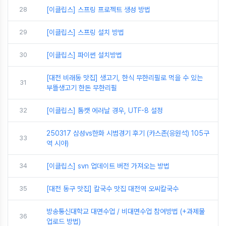
28
[이클립스] 스프링 프로젝트 생성 방법
29
[이클립스] 스프링 설치 방법
30
[이클립스] 파이썬 설치방법
[대전 비래동 맛집] 생고기, 한식 무한리필로 먹을 수 있는
31
부뜰생고기 한돈 무한리필
32
[이클립스] 톰캣 에러날 경우, UTF-8 설정
250317 삼성vs한화 시범경기 후기 (카스존(응원석) 105구
33
역 시야)
34
[이클립스] svn 업데이트 버전 가져오는 방법
35
[대전 동구 맛집] 칼국수 맛집 대전역 오씨칼국수
방송통신대학교 대면수업 / 비대면수업 참여방법 (+과제물
36
업로드 방법)