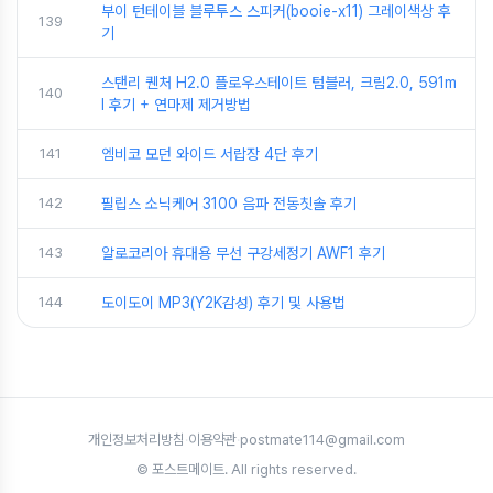
부이 턴테이블 블루투스 스피커(booie-x11) 그레이색상 후
139
기
스탠리 퀜처 H2.0 플로우스테이트 텀블러, 크림2.0, 591m
140
l 후기 + 연마제 제거방법
141
엠비코 모던 와이드 서랍장 4단 후기
142
필립스 소닉케어 3100 음파 전동칫솔 후기
143
알로코리아 휴대용 무선 구강세정기 AWF1 후기
144
도이도이 MP3(Y2K감성) 후기 및 사용법
개인정보처리방침
·
이용약관
·
postmate114@gmail.com
© 포스트메이트. All rights reserved.