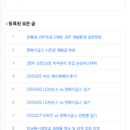
등록된 모든 글
1
방통대 JSP프로그래밍 JSP 개발환경 설정방법
2
한화이글스 시즌권 재발급 방법
3
[청주 오창]오창 피부관리 맛집 손손에스테틱
4
250425 부산 케이펫페어 후기
5
250430 LG트윈스 vs 한화이글스 일기
6
250429 LG트윈스 vs 한화이글스 일기
7
250427 kt위즈 vs 한화이글스 강팀팬 일기
8
방송통신대학교 과제물 점수 및 성적 조회 방법