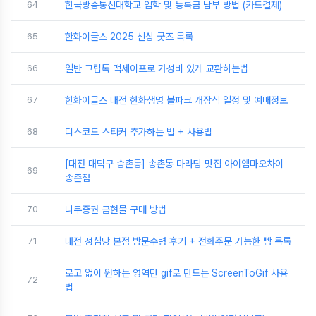
64
한국방송통신대학교 입학 및 등록금 납부 방법 (카드결제)
65
한화이글스 2025 신상 굿즈 목록
66
일반 그립톡 맥세이프로 가성비 있게 교환하는법
67
한화이글스 대전 한화생명 볼파크 개장식 일정 및 예매정보
68
디스코드 스티커 추가하는 법 + 사용법
[대전 대덕구 송촌동] 송촌동 마라탕 맛집 아이엠마오차이
69
송촌점
70
나무증권 금현물 구매 방법
71
대전 성심당 본점 방문수령 후기 + 전화주문 가능한 빵 목록
로고 없이 원하는 영역만 gif로 만드는 ScreenToGif 사용
72
법