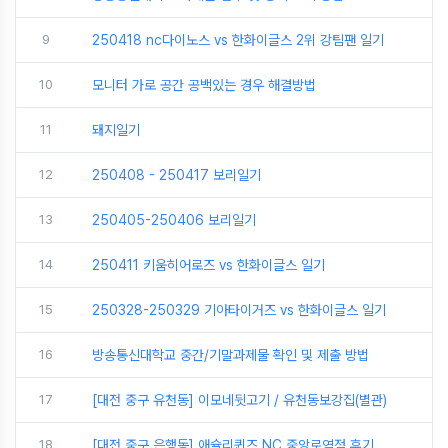
9
250418 nc다이노스 vs 한화이글스 2위 강팀팬 일기
10
모니터 가로 공간 공백있는 경우 해결방법
11
돼지일기
12
250408 - 250417 보리일기
13
250405-250406 보리일기
14
250411 키움히어로즈 vs 한화이글스 일기
15
250328-250329 기아타이거즈 vs 한화이글스 일기
16
방송통신대학교 중간/기말과제물 확인 및 제출 방법
17
[대전 중구 유천동] 이모네뒷고기 / 유천동보강집(별관)
18
[대전 중구 은행동] 애슐리퀸즈 NC 중앙로역점 후기