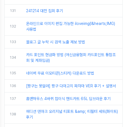
131
241214 대전 집회 후기
온라인으로 이미지 편집 가능한 iloveimg(I&hearts;IMG)
132
사용법
133
블로그 글 누락 시 검색 노출 제보 방법
카드 포인트 현금화 방법 (여신금융협회 카드포인트 통합조
134
회 및 계좌입금)
135
네이버 무료 이모티콘(스티커) 다운로드 방법
136
[짱구는 못말려] 짱구 다마고치 파자마 VER 후기 + 설명서
137
홈앤하우스 4바퀴 접이식 핸드카트 65L 딥브라운 후기
에디션 덴마크 오리지널 티포트 &amp; 티필터 세트(화이트)
138
후기