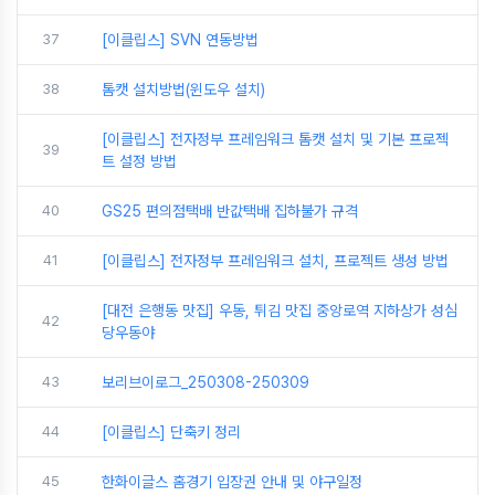
37
[이클립스] SVN 연동방법
38
톰캣 설치방법(윈도우 설치)
[이클립스] 전자정부 프레임워크 톰캣 설치 및 기본 프로젝
39
트 설정 방법
40
GS25 편의점택배 반값택배 집하불가 규격
41
[이클립스] 전자정부 프레임워크 설치, 프로젝트 생성 방법
[대전 은행동 맛집] 우동, 튀김 맛집 중앙로역 지하상가 성심
42
당우동야
43
보리브이로그_250308-250309
44
[이클립스] 단축키 정리
45
한화이글스 홈경기 입장권 안내 및 야구일정