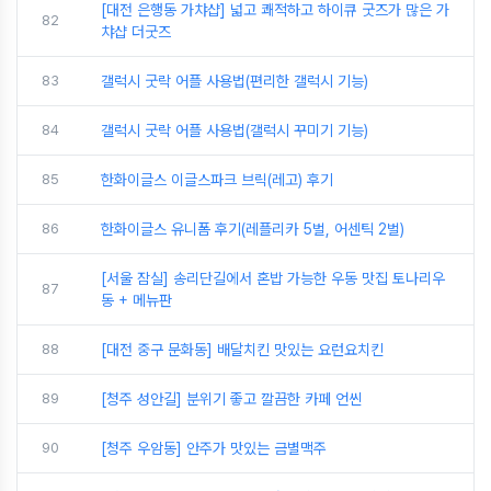
[대전 은행동 가챠샵] 넓고 쾌적하고 하이큐 굿즈가 많은 가
82
챠샵 더굿즈
83
갤럭시 굿락 어플 사용법(편리한 갤럭시 기능)
84
갤럭시 굿락 어플 사용법(갤럭시 꾸미기 기능)
85
한화이글스 이글스파크 브릭(레고) 후기
86
한화이글스 유니폼 후기(레플리카 5벌, 어센틱 2벌)
[서울 잠실] 송리단길에서 혼밥 가능한 우동 맛집 토나리우
87
동 + 메뉴판
88
[대전 중구 문화동] 배달치킨 맛있는 요런요치킨
89
[청주 성안길] 분위기 좋고 깔끔한 카페 언씬
90
[청주 우암동] 안주가 맛있는 금별맥주