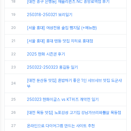
18
[대전 중구 은행동] 애슐리퀸즈 NC 중앙로역점 후기
19
250318-250321 보리일기
20
[서울 홍대] 여성전용 술집 쨈지달 (+메뉴판)
21
[서울 홍대] 홍대 텐동 맛집 치히로 홍대점
22
2025 한화 시즌권 후기
23
250322-250323 홍길동 일기
[대전 둔산동 맛집] 혼밥하기 좋은 1인 샤브샤브 맛집 도군샤
24
부
25
250323 한화이글스 vs KT위즈 개막전 일기
26
[대전 목동 맛집] 노포감성 고기집 강남가브리와뽈살 목동점
27
온라인으로 다이어그램 만드는 사이트 추천