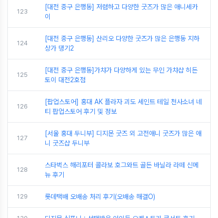
[대전 중구 은행동] 저렴하고 다양한 굿즈가 많은 애니세카
123
이
[대전 중구 은행동] 산리오 다양한 굿즈가 많은 은행동 지하
124
상가 댕기2
[대전 중구 은행동]가챠가 다양하게 있는 무인 가챠샵 히든
125
토이 대전2호점
[팝업스토어] 홍대 AK 플라자 괴도 세인트 테일 천사소녀 네
126
티 팝업스토어 후기 및 정보
[서울 홍대 두니부] 디지몬 굿즈 외 고전애니 굿즈가 많은 애
127
니 굿즈샵 두니부
스타벅스 해리포터 콜라보 호그와트 골든 바닐라 라떼 신메
128
뉴 후기
129
롯데택배 오배송 처리 후기(오배송 해결O)