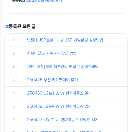
원문링크
2025 한화 시즌권 후기
등록된 모든 글
1
방통대 JSP프로그래밍 JSP 개발환경 설정방법
2
한화이글스 시즌권 재발급 방법
3
[청주 오창]오창 피부관리 맛집 손손에스테틱
4
250425 부산 케이펫페어 후기
5
250430 LG트윈스 vs 한화이글스 일기
6
250429 LG트윈스 vs 한화이글스 일기
7
250427 kt위즈 vs 한화이글스 강팀팬 일기