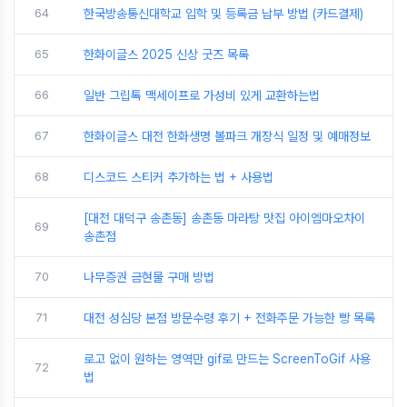
64
한국방송통신대학교 입학 및 등록금 납부 방법 (카드결제)
65
한화이글스 2025 신상 굿즈 목록
66
일반 그립톡 맥세이프로 가성비 있게 교환하는법
67
한화이글스 대전 한화생명 볼파크 개장식 일정 및 예매정보
68
디스코드 스티커 추가하는 법 + 사용법
[대전 대덕구 송촌동] 송촌동 마라탕 맛집 아이엠마오차이
69
송촌점
70
나무증권 금현물 구매 방법
71
대전 성심당 본점 방문수령 후기 + 전화주문 가능한 빵 목록
로고 없이 원하는 영역만 gif로 만드는 ScreenToGif 사용
72
법