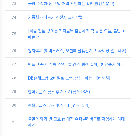
73
불법 주정차 신고 및 처리 확인하는 방법(안전신문고)
74
자동차 스마트키 건전지 교체방법
[서울 잠실]방이동 먹자골목 혼밥하기 딱 좋은 오늘, 김밥 +
75
메뉴판
76
잎차 후기(히비스커스, 오설록 달빛걷기, 트와이닝 얼그레이)
77
워드 바꾸기 기능, 장평, 줄 간격 행간 설정, 및 단축키 정리
78
DB손해보험 모바일로 보험금청구 하는 법(비회원)
79
한화이글스 굿즈 후기 - 2 (굿즈 13개)
80
한화이글스 굿즈 후기 - 1 (굿즈 15개)
불멸의 화가 반 고흐 in 대전 슈퍼얼리버드로 저렴하게 예매
81
하기