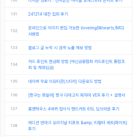
130
디지몬 심포니 : 선택받은 아이들 오케스트라 콘서트 후기
131
241214 대전 집회 후기
온라인으로 이미지 편집 가능한 iloveimg(I&hearts;IMG)
132
사용법
133
블로그 글 누락 시 검색 노출 제보 방법
카드 포인트 현금화 방법 (여신금융협회 카드포인트 통합조
134
회 및 계좌입금)
135
네이버 무료 이모티콘(스티커) 다운로드 방법
136
[짱구는 못말려] 짱구 다마고치 파자마 VER 후기 + 설명서
137
홈앤하우스 4바퀴 접이식 핸드카트 65L 딥브라운 후기
에디션 덴마크 오리지널 티포트 &amp; 티필터 세트(화이트)
138
후기