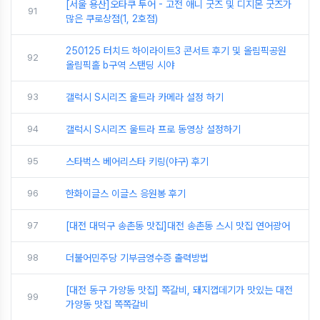
[서울 용산]오타쿠 투어 - 고전 애니 굿즈 및 디지몬 굿즈가
91
많은 쿠로상점(1, 2호점)
250125 터치드 하이라이트3 콘서트 후기 및 올림픽공원
92
올림픽홀 b구역 스탠딩 시야
93
갤럭시 S시리즈 울트라 카메라 설정 하기
94
갤럭시 S시리즈 울트라 프로 동영상 설정하기
95
스타벅스 베어리스타 키링(야구) 후기
96
한화이글스 이글스 응원봉 후기
97
[대전 대덕구 송촌동 맛집]대전 송촌동 스시 맛집 연어광어
98
더불어민주당 기부금영수증 출력방법
[대전 동구 가양동 맛집] 쪽갈비, 돼지껍데기가 맛있는 대전
99
가양동 맛집 쪽쪽갈비