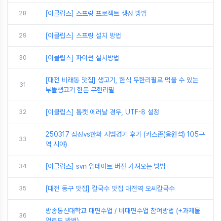
28
[이클립스] 스프링 프로젝트 생성 방법
29
[이클립스] 스프링 설치 방법
30
[이클립스] 파이썬 설치방법
[대전 비래동 맛집] 생고기, 한식 무한리필로 먹을 수 있는
31
부뜰생고기 한돈 무한리필
32
[이클립스] 톰캣 에러날 경우, UTF-8 설정
250317 삼성vs한화 시범경기 후기 (카스존(응원석) 105구
33
역 시야)
34
[이클립스] svn 업데이트 버전 가져오는 방법
35
[대전 동구 맛집] 칼국수 맛집 대전역 오씨칼국수
방송통신대학교 대면수업 / 비대면수업 참여방법 (+과제물
36
업로드 방법)