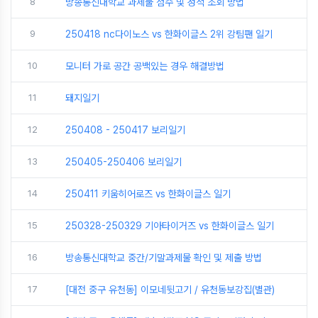
8
방송통신대학교 과제물 점수 및 성적 조회 방법
9
250418 nc다이노스 vs 한화이글스 2위 강팀팬 일기
10
모니터 가로 공간 공백있는 경우 해결방법
11
돼지일기
12
250408 - 250417 보리일기
13
250405-250406 보리일기
14
250411 키움히어로즈 vs 한화이글스 일기
15
250328-250329 기아타이거즈 vs 한화이글스 일기
16
방송통신대학교 중간/기말과제물 확인 및 제출 방법
17
[대전 중구 유천동] 이모네뒷고기 / 유천동보강집(별관)