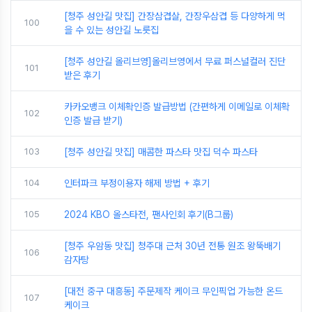
[청주 성안길 맛집] 간장삼겹살, 간장우삼겹 등 다양하게 먹
100
을 수 있는 성안길 노릇집
[청주 성안길 올리브영]올리브영에서 무료 퍼스널컬러 진단
101
받은 후기
카카오뱅크 이체확인증 발급방법 (간편하게 이메일로 이체확
102
인증 발급 받기)
103
[청주 성안길 맛집] 매콤한 파스타 맛집 덕수 파스타
104
인터파크 부정이용자 해제 방법 + 후기
105
2024 KBO 올스타전, 팬사인회 후기(B그룹)
[청주 우암동 맛집] 청주대 근처 30년 전통 원조 왕뚝배기
106
감자탕
[대전 중구 대흥동] 주문제작 케이크 무인픽업 가능한 온드
107
케이크