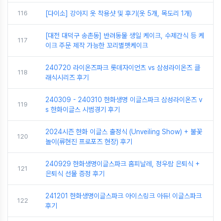
116
[다이소] 강아지 옷 착용샷 및 후기(옷 5개, 목도리 1개)
[대전 대덕구 송촌동] 반려동물 생일 케이크, 수제간식 등 케
117
이크 주문 제작 가능한 꼬리별펫케이크
240720 라이온즈파크 롯데자이언츠 vs 삼성라이온즈 클
118
래식시리즈 후기
240309 - 240310 한화생명 이글스파크 삼성라이온즈 v
119
s 한화이글스 시범경기 후기
2024시즌 한화 이글스 출정식 (Unveiling Show) + 불꽃
120
놀이(류현진 프로포즈 현장) 후기
240929 한화생명이글스파크 홈피날레, 정우람 은퇴식 +
121
은퇴식 선물 증정 후기
241201 한화생명이글스파크 아이스링크 아듀! 이글스파크
122
후기