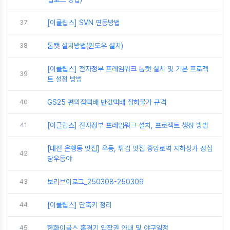
37
[이클립스] SVN 연동방법
38
톰캣 설치방법(윈도우 설치)
[이클립스] 전자정부 프레임워크 톰캣 설치 및 기본 프로젝
39
트 설정 방법
40
GS25 편의점택배 반값택배 집하불가 규격
41
[이클립스] 전자정부 프레임워크 설치, 프로젝트 생성 방법
[대전 은행동 맛집] 우동, 튀김 맛집 중앙로역 지하상가 성심
42
당우동야
43
보리브이로그_250308-250309
44
[이클립스] 단축키 정리
45
한화이글스 홈경기 입장권 안내 및 야구일정