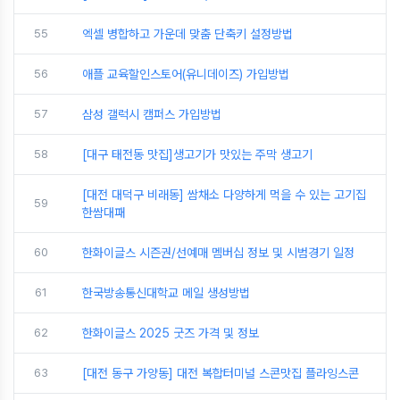
55
엑셀 병합하고 가운데 맞춤 단축키 설정방법
56
애플 교육할인스토어(유니데이즈) 가입방법
57
삼성 갤럭시 캠퍼스 가입방법
58
[대구 태전동 맛집]생고기가 맛있는 주막 생고기
[대전 대덕구 비래동] 쌈채소 다양하게 먹을 수 있는 고기집
59
한쌈대패
60
한화이글스 시즌권/선예매 멤버십 정보 및 시범경기 일정
61
한국방송통신대학교 메일 생성방법
62
한화이글스 2025 굿즈 가격 및 정보
63
[대전 동구 가양동] 대전 복합터미널 스콘맛집 플라잉스콘