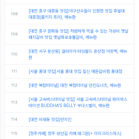
[대전 중구 대흥동 맛집]야구선수들이 인정한 맛집 후발대
108
대흥점(콜키지 프리), 메뉴판
[대전 중구 문화동 맛집] 저렴하게 먹을 수 있는 가성비 옛날
109
돼지갈비 맛집 옛날화로숯불갈비, 메뉴판
[대전 서구 둔산동] 갤러리아 타임월드 둔산점 아웃백, 메뉴
110
판
111
[서울 홍대 맛집]서울 홍대 맛집 짚신 매운갈비찜 홍대점
112
[대전 복합터미널] 대전 복합터미널 던킨도너츠, 메뉴판
[서울 고속버스터미널 맛집] 서울 고속버스터미널 파미에스
113
테이션 BUDDHA'S BELLY 부다스벨리, 메뉴판
114
[대전 비래동 맛집]런치킨
115
[청주카페] 청주 성안길 카페 태그원(+ 미리크리스마스)