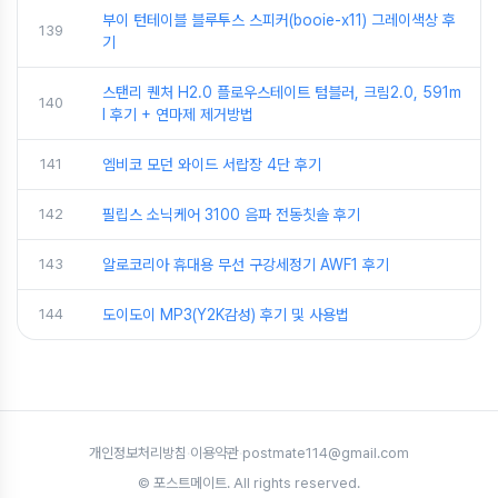
부이 턴테이블 블루투스 스피커(booie-x11) 그레이색상 후
139
기
스탠리 퀜처 H2.0 플로우스테이트 텀블러, 크림2.0, 591m
140
l 후기 + 연마제 제거방법
141
엠비코 모던 와이드 서랍장 4단 후기
142
필립스 소닉케어 3100 음파 전동칫솔 후기
143
알로코리아 휴대용 무선 구강세정기 AWF1 후기
144
도이도이 MP3(Y2K감성) 후기 및 사용법
개인정보처리방침
·
이용약관
·
postmate114@gmail.com
© 포스트메이트. All rights reserved.