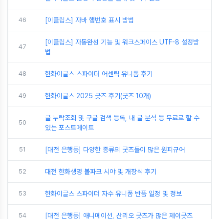
46
[이클립스] 자바 행번호 표시 방법
[이클립스] 자동완성 기능 및 워크스페이스 UTF-8 설정방
47
법
48
한화이글스 스파이더 어센틱 유니폼 후기
49
한화이글스 2025 굿즈 후기(굿즈 10개)
글 누락조회 및 구글 검색 등록, 내 글 분석 등 무료로 할 수
50
있는 포스트메이트
51
[대전 은행동] 다양한 종류의 굿즈들이 많은 원피규어
52
대전 한화생명 볼파크 시야 및 개장식 후기
53
한화이글스 스파이더 자수 유니폼 반품 일정 및 정보
54
[대전 은행동] 애니메이션, 산리오 굿즈가 많은 제이굿즈