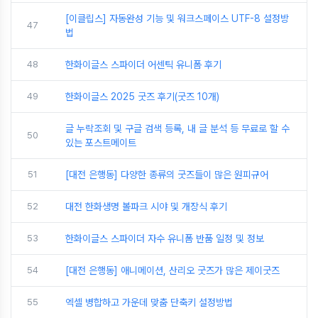
[이클립스] 자동완성 기능 및 워크스페이스 UTF-8 설정방
47
법
48
한화이글스 스파이더 어센틱 유니폼 후기
49
한화이글스 2025 굿즈 후기(굿즈 10개)
글 누락조회 및 구글 검색 등록, 내 글 분석 등 무료로 할 수
50
있는 포스트메이트
51
[대전 은행동] 다양한 종류의 굿즈들이 많은 원피규어
52
대전 한화생명 볼파크 시야 및 개장식 후기
53
한화이글스 스파이더 자수 유니폼 반품 일정 및 정보
54
[대전 은행동] 애니메이션, 산리오 굿즈가 많은 제이굿즈
55
엑셀 병합하고 가운데 맞춤 단축키 설정방법