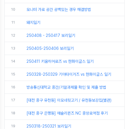
10
모니터 가로 공간 공백있는 경우 해결방법
11
돼지일기
12
250408 - 250417 보리일기
13
250405-250406 보리일기
14
250411 키움히어로즈 vs 한화이글스 일기
15
250328-250329 기아타이거즈 vs 한화이글스 일기
16
방송통신대학교 중간/기말과제물 확인 및 제출 방법
17
[대전 중구 유천동] 이모네뒷고기 / 유천동보강집(별관)
18
[대전 중구 은행동] 애슐리퀸즈 NC 중앙로역점 후기
19
250318-250321 보리일기