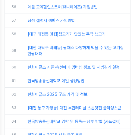
56
애플 교육할인스토어(유니데이즈) 가입방법
57
삼성 갤럭시 캠퍼스 가입방법
58
[대구 태전동 맛집]생고기가 맛있는 주막 생고기
[대전 대덕구 비래동] 쌈채소 다양하게 먹을 수 있는 고기집
59
한쌈대패
60
한화이글스 시즌권/선예매 멤버십 정보 및 시범경기 일정
61
한국방송통신대학교 메일 생성방법
62
한화이글스 2025 굿즈 가격 및 정보
63
[대전 동구 가양동] 대전 복합터미널 스콘맛집 플라잉스콘
64
한국방송통신대학교 입학 및 등록금 납부 방법 (카드결제)
65