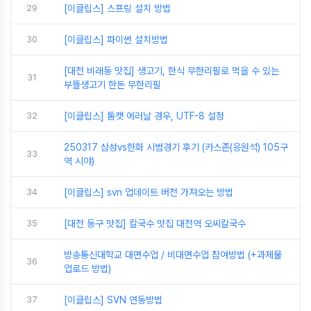
29
[이클립스] 스프링 설치 방법
30
[이클립스] 파이썬 설치방법
[대전 비래동 맛집] 생고기, 한식 무한리필로 먹을 수 있는
31
부뜰생고기 한돈 무한리필
32
[이클립스] 톰캣 에러날 경우, UTF-8 설정
250317 삼성vs한화 시범경기 후기 (카스존(응원석) 105구
33
역 시야)
34
[이클립스] svn 업데이트 버전 가져오는 방법
35
[대전 동구 맛집] 칼국수 맛집 대전역 오씨칼국수
방송통신대학교 대면수업 / 비대면수업 참여방법 (+과제물
36
업로드 방법)
37
[이클립스] SVN 연동방법