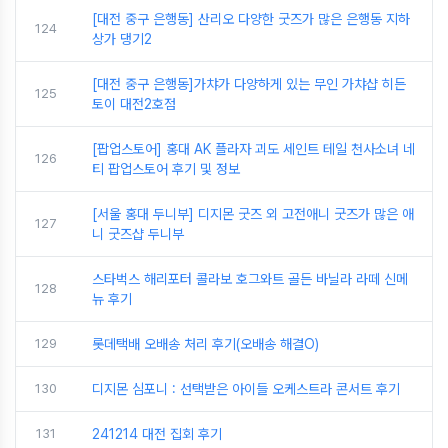
[대전 중구 은행동] 산리오 다양한 굿즈가 많은 은행동 지하
124
상가 댕기2
[대전 중구 은행동]가챠가 다양하게 있는 무인 가챠샵 히든
125
토이 대전2호점
[팝업스토어] 홍대 AK 플라자 괴도 세인트 테일 천사소녀 네
126
티 팝업스토어 후기 및 정보
[서울 홍대 두니부] 디지몬 굿즈 외 고전애니 굿즈가 많은 애
127
니 굿즈샵 두니부
스타벅스 해리포터 콜라보 호그와트 골든 바닐라 라떼 신메
128
뉴 후기
129
롯데택배 오배송 처리 후기(오배송 해결O)
130
디지몬 심포니 : 선택받은 아이들 오케스트라 콘서트 후기
131
241214 대전 집회 후기