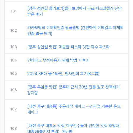
[청주 성안길 올리브영]올리브영에서 무료 퍼스널컬러 진단
101
받은 후기
카카오뱅크 이체확인증 발급방법 (간편하게 이메일로 이체확
102
인증 발급 받기)
103
[청주 성안길 맛집] 매콤한 파스타 맛집 덕수 파스타
104
인터파크 부정이용자 해제 방법 + 후기
105
2024 KBO 올스타전, 팬사인회 후기(B그룹)
[청주 우암동 맛집] 청주대 근처 30년 전통 원조 왕뚝배기
106
감자탕
[대전 중구 대흥동] 주문제작 케이크 무인픽업 가능한 온드
107
케이크
[대전 중구 대흥동 맛집]야구선수들이 인정한 맛집 후발대
108
대흥점(콜키지 프리), 메뉴판