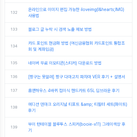
온라인으로 이미지 편집 가능한 iloveimg(I&hearts;IMG)
132
사용법
133
블로그 글 누락 시 검색 노출 제보 방법
카드 포인트 현금화 방법 (여신금융협회 카드포인트 통합조
134
회 및 계좌입금)
135
네이버 무료 이모티콘(스티커) 다운로드 방법
136
[짱구는 못말려] 짱구 다마고치 파자마 VER 후기 + 설명서
137
홈앤하우스 4바퀴 접이식 핸드카트 65L 딥브라운 후기
에디션 덴마크 오리지널 티포트 &amp; 티필터 세트(화이트)
138
후기
부이 턴테이블 블루투스 스피커(booie-x11) 그레이색상 후
139
기