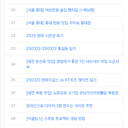
20
[서울 홍대] 여성전용 술집 쨈지달 (+메뉴판)
21
[서울 홍대] 홍대 텐동 맛집 치히로 홍대점
22
2025 한화 시즌권 후기
23
250322-250323 홍길동 일기
[대전 둔산동 맛집] 혼밥하기 좋은 1인 샤브샤브 맛집 도군샤
24
부
25
250323 한화이글스 vs KT위즈 개막전 일기
26
[대전 목동 맛집] 노포감성 고기집 강남가브리와뽈살 목동점
27
온라인으로 다이어그램 만드는 사이트 추천
28
[이클립스] 스프링 프로젝트 생성 방법