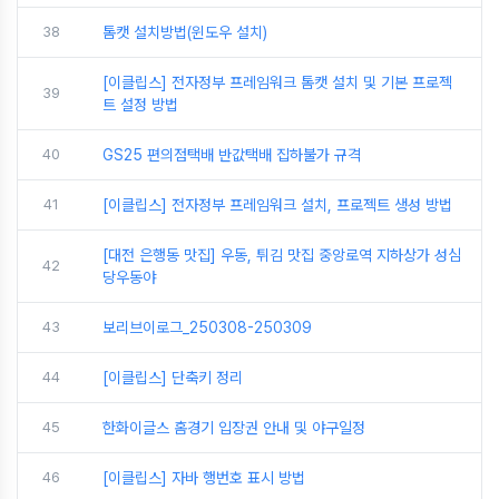
38
톰캣 설치방법(윈도우 설치)
[이클립스] 전자정부 프레임워크 톰캣 설치 및 기본 프로젝
39
트 설정 방법
40
GS25 편의점택배 반값택배 집하불가 규격
41
[이클립스] 전자정부 프레임워크 설치, 프로젝트 생성 방법
[대전 은행동 맛집] 우동, 튀김 맛집 중앙로역 지하상가 성심
42
당우동야
43
보리브이로그_250308-250309
44
[이클립스] 단축키 정리
45
한화이글스 홈경기 입장권 안내 및 야구일정
46
[이클립스] 자바 행번호 표시 방법