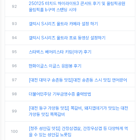
250125 터치드 하이라이트3 콘서트 후기 및 올림픽공원
92
올림픽홀 b구역 스탠딩 시야
93
갤럭시 S시리즈 울트라 카메라 설정 하기
94
갤럭시 S시리즈 울트라 프로 동영상 설정하기
95
스타벅스 베어리스타 키링(야구) 후기
96
한화이글스 이글스 응원봉 후기
97
[대전 대덕구 송촌동 맛집]대전 송촌동 스시 맛집 연어광어
98
더불어민주당 기부금영수증 출력방법
[대전 동구 가양동 맛집] 쪽갈비, 돼지껍데기가 맛있는 대전
99
가양동 맛집 쪽쪽갈비
[청주 성안길 맛집] 간장삼겹살, 간장우삼겹 등 다양하게 먹
100
을 수 있는 성안길 노릇집