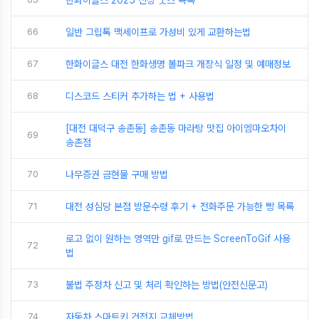
한화이글스 2025 신상 굿즈 목록
66
일반 그립톡 맥세이프로 가성비 있게 교환하는법
67
한화이글스 대전 한화생명 볼파크 개장식 일정 및 예매정보
68
디스코드 스티커 추가하는 법 + 사용법
[대전 대덕구 송촌동] 송촌동 마라탕 맛집 아이엠마오차이
69
송촌점
70
나무증권 금현물 구매 방법
71
대전 성심당 본점 방문수령 후기 + 전화주문 가능한 빵 목록
로고 없이 원하는 영역만 gif로 만드는 ScreenToGif 사용
72
법
73
불법 주정차 신고 및 처리 확인하는 방법(안전신문고)
74
자동차 스마트키 건전지 교체방법