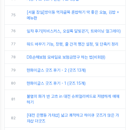
[서울 잠실]방이동 먹자골목 혼밥하기 딱 좋은 오늘, 김밥 +
75
메뉴판
76
잎차 후기(히비스커스, 오설록 달빛걷기, 트와이닝 얼그레이)
77
워드 바꾸기 기능, 장평, 줄 간격 행간 설정, 및 단축키 정리
78
DB손해보험 모바일로 보험금청구 하는 법(비회원)
79
한화이글스 굿즈 후기 - 2 (굿즈 13개)
80
한화이글스 굿즈 후기 - 1 (굿즈 15개)
불멸의 화가 반 고흐 in 대전 슈퍼얼리버드로 저렴하게 예매
81
하기
[대전 은행동 가챠샵] 넓고 쾌적하고 하이큐 굿즈가 많은 가
82
챠샵 더굿즈