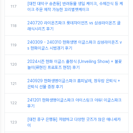
[대전 대덕구 송촌동] 반려동물 생일 케이크, 수제간식 등 케
117
이크 주문 제작 가능한 꼬리별펫케이크
240720 라이온즈파크 롯데자이언츠 vs 삼성라이온즈 클
118
래식시리즈 후기
240309 - 240310 한화생명 이글스파크 삼성라이온즈 v
119
s 한화이글스 시범경기 후기
2024시즌 한화 이글스 출정식 (Unveiling Show) + 불꽃
120
놀이(류현진 프로포즈 현장) 후기
240929 한화생명이글스파크 홈피날레, 정우람 은퇴식 +
121
은퇴식 선물 증정 후기
241201 한화생명이글스파크 아이스링크 아듀! 이글스파크
122
후기
[대전 중구 은행동] 저렴하고 다양한 굿즈가 많은 애니세카
123
이