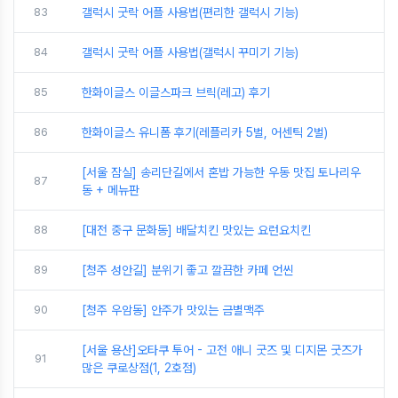
83
갤럭시 굿락 어플 사용법(편리한 갤럭시 기능)
84
갤럭시 굿락 어플 사용법(갤럭시 꾸미기 기능)
85
한화이글스 이글스파크 브릭(레고) 후기
86
한화이글스 유니폼 후기(레플리카 5벌, 어센틱 2벌)
[서울 잠실] 송리단길에서 혼밥 가능한 우동 맛집 토나리우
87
동 + 메뉴판
88
[대전 중구 문화동] 배달치킨 맛있는 요런요치킨
89
[청주 성안길] 분위기 좋고 깔끔한 카페 언씬
90
[청주 우암동] 안주가 맛있는 금별맥주
[서울 용산]오타쿠 투어 - 고전 애니 굿즈 및 디지몬 굿즈가
91
많은 쿠로상점(1, 2호점)