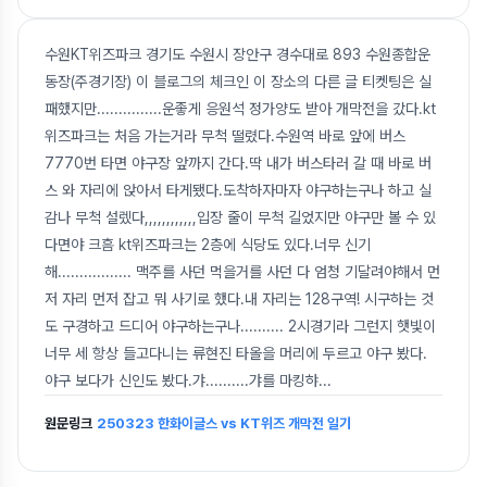
수원KT위즈파크 경기도 수원시 장안구 경수대로 893 수원종합운
동장(주경기장) 이 블로그의 체크인 이 장소의 다른 글 티켓팅은 실
패했지만...............운좋게 응원석 정가양도 받아 개막전을 갔다.kt
위즈파크는 처음 가는거라 무척 떨렸다.수원역 바로 앞에 버스
7770번 타면 야구장 앞까지 간다.딱 내가 버스타러 갈 때 바로 버
스 와 자리에 앉아서 타게됐다.도착하자마자 야구하는구나 하고 실
감나 무척 설렜다,,,,,,,,,,,,입장 줄이 무척 길었지만 야구만 볼 수 있
다면야 크흠 kt위즈파크는 2층에 식당도 있다.너무 신기
해................. 맥주를 사던 먹을거를 사던 다 엄청 기달려야해서 먼
저 자리 먼저 잡고 뭐 사기로 했다.내 자리는 128구역! 시구하는 것
도 구경하고 드디어 야구하는구나.......... 2시경기라 그런지 햇빛이
너무 세 항상 들고다니는 류현진 타올을 머리에 두르고 야구 봤다.
야구 보다가 신인도 봤다.갸..........갸를 마킹햐
...
원문링크
250323 한화이글스 vs KT위즈 개막전 일기