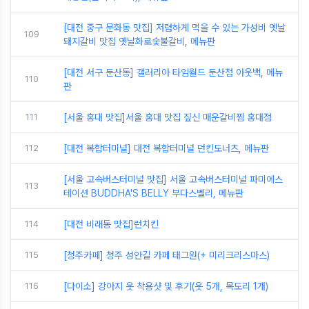
[대전 중구 문화동 맛집] 저렴하게 먹을 수 있는 가성비 옛날
109
돼지갈비 맛집 옛날화로숯불갈비, 메뉴판
[대전 서구 둔산동] 갤러리아 타임월드 둔산점 아웃백, 메뉴
110
판
111
[서울 홍대 맛집]서울 홍대 맛집 짚신 매운갈비찜 홍대점
112
[대전 복합터미널] 대전 복합터미널 던킨도너츠, 메뉴판
[서울 고속버스터미널 맛집] 서울 고속버스터미널 파미에스
113
테이션 BUDDHA'S BELLY 부다스벨리, 메뉴판
114
[대전 비래동 맛집]런치킨
115
[청주카페] 청주 성안길 카페 태그원(+ 미리크리스마스)
116
[다이소] 강아지 옷 착용샷 및 후기(옷 5개, 목도리 1개)