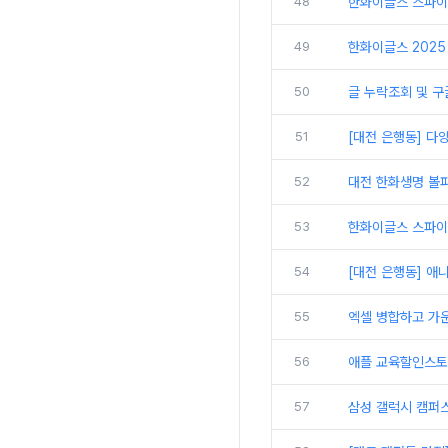
48
한화이글스 스파이
49
한화이글스 2025 
50
글 누락조회 및 구
51
[대전 은행동] 다
52
대전 한화생명 볼파
53
한화이글스 스파이더
54
[대전 은행동] 애
55
엑셀 병합하고 가
56
애플 교육할인스토
57
삼성 갤럭시 캠퍼