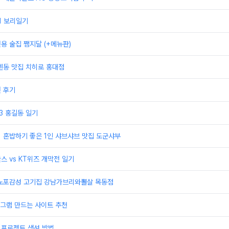
21 보리일기
전용 술집 쨈지달 (+메뉴판)
 텐동 맛집 치히로 홍대점
권 후기
23 홍길동 일기
] 혼밥하기 좋은 1인 샤브샤브 맛집 도군샤부
스 vs KT위즈 개막전 일기
] 노포감성 고기집 강남가브리와뽈살 목동점
그램 만드는 사이트 추천
 프로젝트 생성 방법