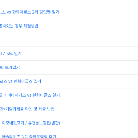
이노스 vs 한화이글스 2위 강팀팬 일기
 공백있는 경우 해결방법
0417 보리일기
406 보리일기
어로즈 vs 한화이글스 일기
329 기아타이거즈 vs 한화이글스 일기
간/기말과제물 확인 및 제출 방법
] 이모네뒷고기 / 유천동보강집(별관)
] 애슐리퀸즈 NC 중앙로역점 후기