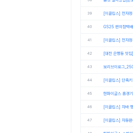
톰캣 설치방법(윈도
39
[이클립스] 전자정
40
GS25 편의점택
41
[이클립스] 전자정
42
[대전 은행동 맛집
43
보리브이로그_250
44
[이클립스] 단축키
45
한화이글스 홈경기
46
[이클립스] 자바 
47
[이클립스] 자동완