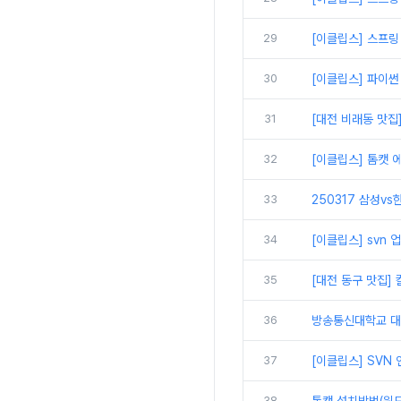
29
[이클립스] 스프링
30
[이클립스] 파이썬
31
[대전 비래동 맛집
32
[이클립스] 톰캣 에
33
250317 삼성vs
34
[이클립스] svn
35
[대전 동구 맛집]
36
방송통신대학교 대면
37
[이클립스] SVN
38