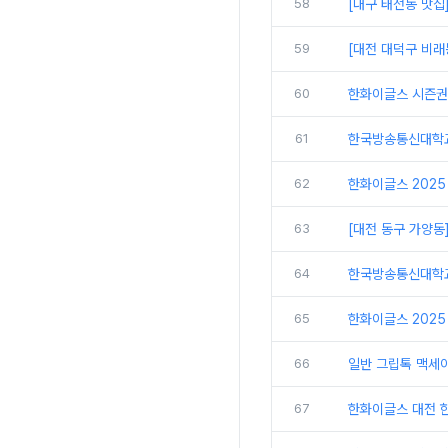
58
[대구 태전동 맛집
59
[대전 대덕구 비래
60
한화이글스 시즌권
61
한국방송통신대학교
62
한화이글스 2025
63
[대전 동구 가양동
64
한국방송통신대학교 
65
한화이글스 2025
66
일반 그립톡 맥세
67
한화이글스 대전 