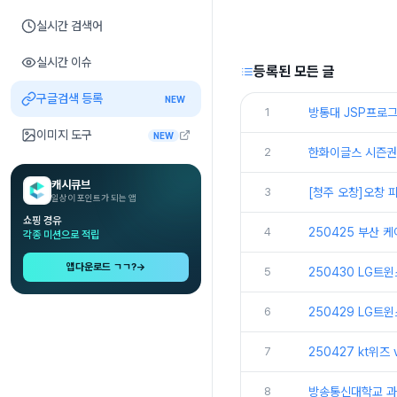
실시간 검색어
실시간 이슈
등록된 모든 글
구글검색 등록
NEW
1
방통대 JSP프로그
이미지 도구
NEW
2
한화이글스 시즌권
캐시큐브
3
[청주 오창]오창
일상이 포인트가 되는 앱
쇼핑 경유
4
250425 부산 
각종 미션으로 적립
앱다운로드 ㄱㄱ?
→
5
250430 LG트
6
250429 LG트
7
250427 kt위즈
8
방송통신대학교 과