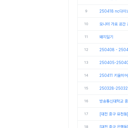
9
250418 nc다
10
모니터 가로 공간
11
돼지일기
12
250408 - 25
13
250405-250
14
250411 키움히
15
250328-250
16
방송통신대학교 중
17
[대전 중구 유천동
18
[대전 중구 은행동