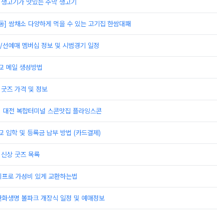
]생고기가 맛있는 주막 생고기
동] 쌈채소 다양하게 먹을 수 있는 고기집 한쌈대패
/선예매 멤버십 정보 및 시범경기 일정
 메일 생성방법
 굿즈 가격 및 정보
] 대전 복합터미널 스콘맛집 플라잉스콘
입학 및 등록금 납부 방법 (카드결제)
 신상 굿즈 목록
이프로 가성비 있게 교환하는법
한화생명 볼파크 개장식 일정 및 예매정보