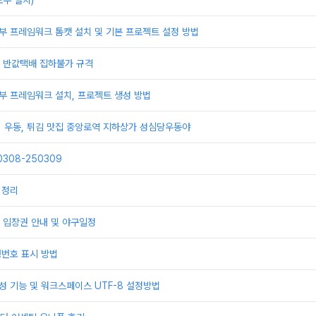
우 설치)
부 프레임워크 톰캣 설치 및 기본 프로젝트 설정 방법
배 반값택배 집하불가 규격
부 프레임워크 설치, 프로젝트 생성 방법
] 우동, 튀김 맛집 중앙로역 지하상가 성심당우동야
308-250309
 정리
 입장권 안내 및 야구일정
행번호 표시 방법
성 기능 및 워크스페이스 UTF-8 설정방법