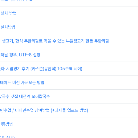
 설치 방법
 설치방법
] 생고기, 한식 무한리필로 먹을 수 있는 부뜰생고기 한돈 무한리필
러날 경우, UTF-8 설정
한화 시범경기 후기 (카스존(응원석) 105구역 시야)
 업데이트 버전 가져오는 방법
 칼국수 맛집 대전역 오씨칼국수
수업 / 비대면수업 참여방법 (+과제물 업로드 방법)
 연동방법