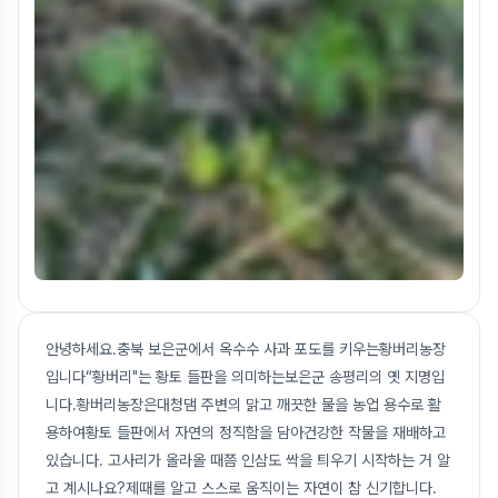
안녕하세요.충북 보은군에서 옥수수 사과 포도를 키우는황버리농장
입니다“황버리"는 황토 들판을 의미하는보은군 송평리의 옛 지명입
니다.황버리농장은대청댐 주변의 맑고 깨끗한 물을 농업 용수로 활
용하여황토 들판에서 자연의 정직함을 담아건강한 작물을 재배하고
있습니다. 고사리가 올라올 때쯤 인삼도 싹을 틔우기 시작하는 거 알
고 계시나요?제때를 알고 스스로 움직이는 자연이 참 신기합니다.