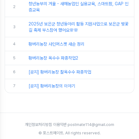
청년농부의 겨울 - 새해농업인 실용교육, 스마트팜, GAP 인
2
증교육
2025년 보은군 청년동아리 활동 지원사업으로 보은군 벚꽃
3
길 축제 부스참여 했어요🌸🌸
4
황버리농장 샤인머스켓 새순 정리
5
황버리농장 옥수수 파종작업2
6
[공지] 황버리농장 찰옥수수 파종작업
7
[공지] 황버리농장의 이야기
개인정보처리방침
·
이용약관
·
postmate114@gmail.com
© 포스트메이트. All rights reserved.