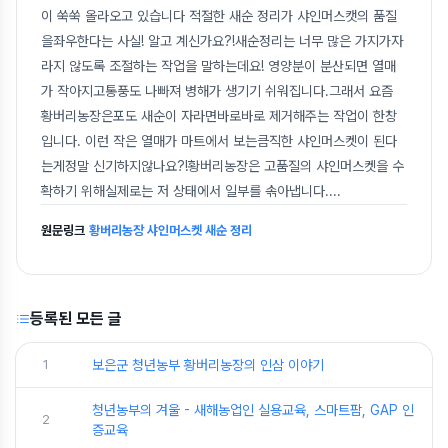
이 쑥쑥 올라오고 있습니다 적절한 새순 정리가 샤인머스캣의 품질
을좌우한다는 사실! 알고 계신가요?!새순정리는 너무 많은 가지가자
라지 않도록 조절하는 작업을 말하는데요! 영양분이 분산되면 열매
가 작아지고통풍도 나빠져 병해가 생기기 쉬워집니다.그래서 요즘
황버리농장은포도 새순이 자라면바로바로 제거해주는 작업이 한창
입니다. 이런 작은 열매가 마트에서 보는큼직한 샤인머스켓이 된다
는게정말 신기하지않나요?!황버리농장은 고품질의 샤인머스켓을 수
확하기 위해실제로는 저 상태에서 일부를 솎아냅니다.
...
원문링크
황버리농장 샤인머스켓 새순 정리
등록된 모든 글
1
보은군 청년농부 황버리농장의 인삼 이야기
청년농부의 겨울 - 새해농업인 실용교육, 스마트팜, GAP 인
2
증교육