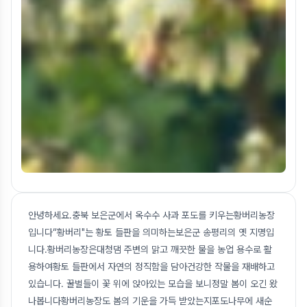
안녕하세요.충북 보은군에서 옥수수 사과 포도를 키우는황버리농장
입니다“황버리"는 황토 들판을 의미하는보은군 송평리의 옛 지명입
니다.황버리농장은대청댐 주변의 맑고 깨끗한 물을 농업 용수로 활
용하여황토 들판에서 자연의 정직함을 담아건강한 작물을 재배하고
있습니다. 꿀벌들이 꽃 위에 앉아있는 모습을 보니정말 봄이 오긴 왔
나봅니다황버리농장도 봄의 기운을 가득 받았는지포도나무에 새순