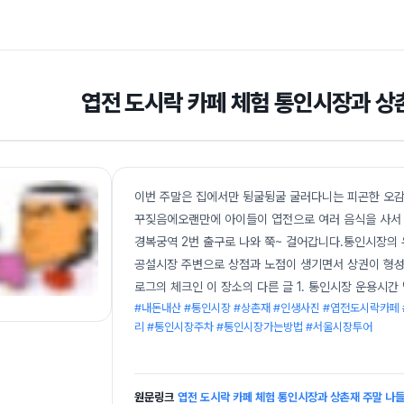
엽전 도시락 카페 체험 통인시장과 상
이번 주말은 집에서만 뒹굴뒹굴 굴러다니는 피곤한 오
꾸짖음에오랜만에 아이들이 엽전으로 여러 음식을 사서
경복궁역 2번 출구로 나와 쭉~ 걸어갑니다.통인시장의
공설시장 주변으로 상점과 노점이 생기면서 상권이 형성 
로그의 체크인 이 장소의 다른 글 1. 통인시장 운용시간
#내돈내산 #통인시장 #상촌재 #인생사진 #엽전도시락카페
리 #통인시장주차 #통인시장가는방법 #서울시장투어
원문링크
엽전 도시락 카페 체험 통인시장과 상촌재 주말 나