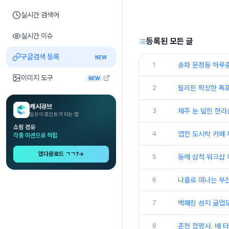
실시간 검색어
실시간 이슈
등록된 모든 글
구글검색 등록
NEW
1
송파 문정동 하루충
이미지 도구
NEW
2
필리핀 팍상한 폭
캐시큐브
3
제주 눈 덮힌 한라
일상이 포인트가 되는 앱
쇼핑 경유
4
엽전 도시락 카페
각종 미션으로 적립
앱다운로드 ㄱㄱ?
→
5
동해 삼척 워크샵 
6
나홀로 떠나는 부
7
백패킹 성지 굴업
8
춘천 청평사, 배 