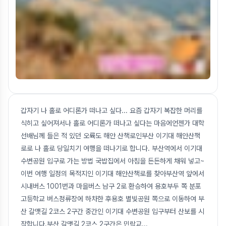
갑자기 나 홀로 어디론가 떠나고 싶다... 요즘 갑자기 복잡한 머리를
식히고 싶어져서나 홀로 어디론가 떠나고 싶다는 마음에언젠가 대학
선배님께 들은 적 있던 오륙도 해안 산책로인부산 이기대 해안산책
로로 나 홀로 당일치기 여행을 떠나기로 합니다. 부산역에서 이기대
수변공원 입구로 가는 방법 국밥집에서 아침을 든든하게 채워 넣고~
이번 여행 일정의 목적지인 이기대 해안산책로를 찾아부산역 앞에서
시내버스 1001번과 마을버스 남구 2로 환승하여 용호부두 쪽 분포
고등학교 버스정류장에 하차한 후용호 별빛공원 쪽으로 이동하여 부
산 갈맷길 2코스 2구간 중간인 이기대 수변공원 입구부터 산보를 시
작합니다.부산 갈맷길 2코스 2구간은 민락교
...