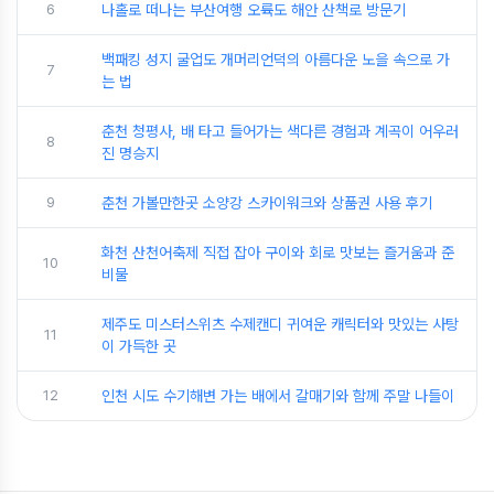
6
나홀로 떠나는 부산여행 오륙도 해안 산책로 방문기
백패킹 성지 굴업도 개머리언덕의 아름다운 노을 속으로 가
7
는 법
춘천 청평사, 배 타고 들어가는 색다른 경험과 계곡이 어우러
8
진 명승지
9
춘천 가볼만한곳 소양강 스카이워크와 상품권 사용 후기
화천 산천어축제 직접 잡아 구이와 회로 맛보는 즐거움과 준
10
비물
제주도 미스터스위츠 수제캔디 귀여운 캐릭터와 맛있는 사탕
11
이 가득한 곳
12
인천 시도 수기해변 가는 배에서 갈매기와 함께 주말 나들이