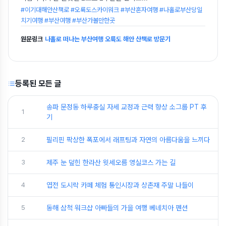
#이기대해안산책로 #오륙도스카이워크 #부산혼자여행 #나홀로부산당일
치기여행 #부산여행 #부산가볼만한곳
원문링크
나홀로 떠나는 부산여행 오륙도 해안 산책로 방문기
등록된 모든 글
송파 문정동 하루충실 자세 교정과 근력 향상 소그룹 PT 후
1
기
2
필리핀 팍상한 폭포에서 래프팅과 자연의 아름다움을 느끼다
3
제주 눈 덮힌 한라산 윗세오름 영실코스 가는 길
4
엽전 도시락 카페 체험 통인시장과 상촌재 주말 나들이
5
동해 삼척 워크샵 아빠들의 가을 여행 베네치아 펜션