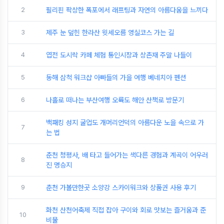
2
필리핀 팍상한 폭포에서 래프팅과 자연의 아름다움을 느끼다
3
제주 눈 덮힌 한라산 윗세오름 영실코스 가는 길
4
엽전 도시락 카페 체험 통인시장과 상촌재 주말 나들이
5
동해 삼척 워크샵 아빠들의 가을 여행 베네치아 펜션
6
나홀로 떠나는 부산여행 오륙도 해안 산책로 방문기
백패킹 성지 굴업도 개머리언덕의 아름다운 노을 속으로 가
7
는 법
춘천 청평사, 배 타고 들어가는 색다른 경험과 계곡이 어우러
8
진 명승지
9
춘천 가볼만한곳 소양강 스카이워크와 상품권 사용 후기
화천 산천어축제 직접 잡아 구이와 회로 맛보는 즐거움과 준
10
비물