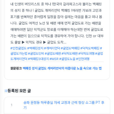
내 인생의 버킷리스트 중 하나 !한국의 갈라파고스라 불리는 백패킹
의 성지 중 하나 ! 굴업도 개머리언덕 백패킹 !여러번 가보려 고민과
포기를 반복하던 중어렵게 일정을 잡아 설레는 마음을 품고 떠나 봅
니다. 굴업도 여객선 노선 및 배편 예매 먼저 굴업도로 가는 배편을
예매하려면 일단 덕적군도 항로를 이해해야 하는데한 번에 굴업도로
가는 배편이 없으므로 덕적도를 경유하여 가야 합니다. 인천 or 대부
도 출발 ▶ 덕적도 경유 ▶ 굴업도 도착
...
#인천굴업도 #백패킹성지 #개머리언덕 #굴업도백패킹 #덕적도백패킹 #
굴업도가는법 #굴업도민박 #굴업도배편 #덕적도배편 #덕적도여행 #굴업
도개머리언덕 #백패킹3대성지 #MSR #굴업도노을 #인천여행
원문링크
백패킹 성지 굴업도 개머리언덕의 아름다운 노을 속으로 가는 법
등록된 모든 글
송파 문정동 하루충실 자세 교정과 근력 향상 소그룹 PT 후
1
기