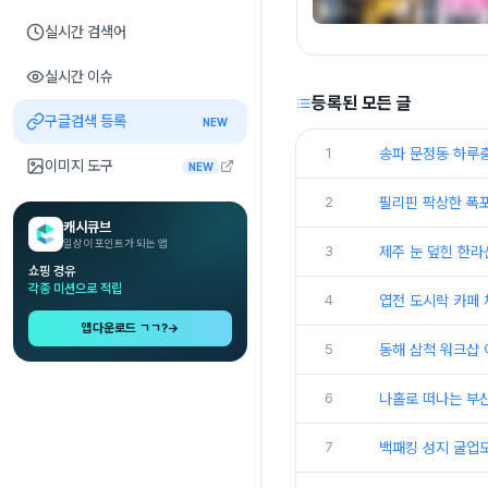
실시간 검색어
실시간 이슈
등록된 모든 글
구글검색 등록
NEW
1
송파 문정동 하루충
이미지 도구
NEW
2
필리핀 팍상한 폭
캐시큐브
일상이 포인트가 되는 앱
3
제주 눈 덮힌 한라
쇼핑 경유
각종 미션으로 적립
4
엽전 도시락 카페
앱다운로드 ㄱㄱ?
→
5
동해 삼척 워크샵 
6
나홀로 떠나는 부
7
백패킹 성지 굴업