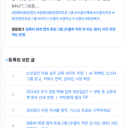
&#x27;그림판,
...
#컴퓨터화면캡쳐 #컴퓨터화면캡쳐프로그램 #우클릭해제 #우클릭저장 #
화면캡쳐프로그램 #마우스우클릭 #캡쳐도구 #캡쳐 #화면복사
원문링크
컴퓨터 화면 캡쳐 프로그램 (우클릭 저장 안 되는 경우) 사진 저장
하는 방법
등록된 모든 글
소상공인 무료 실무 교육 사이트 추천 ㅣ ai 마케팅, 인스타
1
그램 광고, 키워드 전략, 온라인 시장 확장
2024년 추석 연휴 택배 집하 마감일은? + 쿠팡 등 오픈마
2
켓 휴무 안내 방법 ㅣ 위탁판매 셀러 TIP
3
코딩없이 쉬운 자사몰 제작, 식스샵 프로로 시작하세요!
컴퓨터 화면 캡쳐 프로그램 (우클릭 저장 안 되는 경우) 사진
4