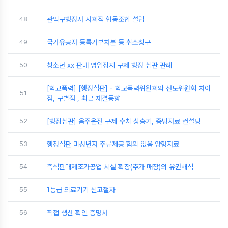
48
관악구행정사 사회적 협동조합 설립
49
국가유공자 등록거부처분 등 취소청구
50
청소년 xx 판매 영업정지 구제 행정 심판 판례
[학교폭력] [행정심판] - 학교폭력위원회와 선도위원회 차이
51
점, 구별점 , 최근 재결동향
52
[행정심판] 음주운전 구제 수치 상승기, 증빙자료 컨설팅
53
행정심판 미성년자 주류제공 혐의 없음 양형자료
54
즉석판매제조가공업 시설 확장(추가 매장)의 유권해석
55
1등급 의료기기 신고절차
56
직접 생산 확인 증명서