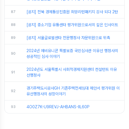
87
[공지] 전북 경제통상진흥원 희망리턴패키지 강사 되다 2탄
88
[공지] 중소기업 유통센타 평가위원으로서의 깊은 인사이트
89
[공지] 서울글로벌센타 전문행정사 자문위원으로 위촉
2024년 예비유니콘 특별보증 국민심사관 이유선 행정사의
90
성공적인 심사 이야기
2024년도 서울특별시 사회적경제지원센터 컨설턴트 이유
91
선행정사
경기주택도시공사GH 기존주택전세임대 제안서 평가위원 이
92
유선행정사의 성장이야기
93
4O0Z7K-U9REVJ-AHBANS-IIL60P