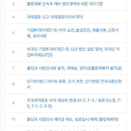
3
불법체류 단속과 해외 범죄경력에 따른 처리기준
4
국제결혼 신고 국제결혼이민비자F6
기업투자비자(D-8) 허가 요건_발급조건, 제출서류_신청서
5
류, 유의사항
외국인 기업투자비자(D-8) 신규 법인 설립 절차, 외국인 직
6
접투자제도(FDI)
7
출입국 사범심사와 벌칙, 과태료, 범칙금(불법체류자 벌칙금)
단기비자(C-3비자) 종류, 단기 초청 ,단기방문 전자사증인정
8
서
외국국적동포 비자 개요와 변경 (H-2, F-4 / 동포거소증, F-
9
5, F-1, C-3-8)
10
출입국 사범심사 예치금 제도, 보호일시 해제 (불법체류자)