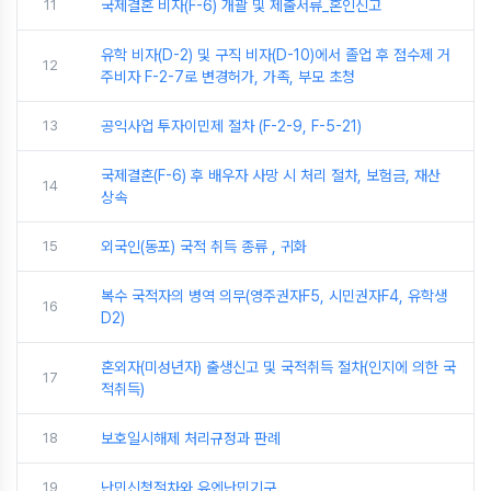
11
국제결혼 비자(F-6) 개괄 및 제출서류_혼인신고
유학 비자(D-2) 및 구직 비자(D-10)에서 졸업 후 점수제 거
12
주비자 F-2-7로 변경허가, 가족, 부모 초청
13
공익사업 투자이민제 절차 (F-2-9, F-5-21)
국제결혼(F-6) 후 배우자 사망 시 처리 절차, 보험금, 재산
14
상속
15
외국인(동포) 국적 취득 종류 , 귀화
복수 국적자의 병역 의무(영주권자F5, 시민권자F4, 유학생
16
D2)
혼외자(미성년자) 출생신고 및 국적취득 절차(인지에 의한 국
17
적취득)
18
보호일시해제 처리규정과 판례
19
난민신청절차와 유엔난민기구