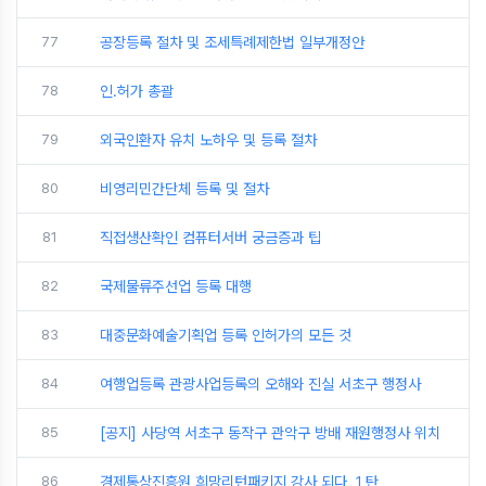
77
공장등록 절차 및 조세특례제한법 일부개정안
78
인.허가 총괄
79
외국인환자 유치 노하우 및 등록 절차
80
비영리민간단체 등록 및 절차
81
직접생산확인 컴퓨터서버 궁금증과 팁
82
국제물류주선업 등록 대행
83
대중문화예술기획업 등록 인허가의 모든 것
84
여행업등록 관광사업등록의 오해와 진실 서초구 행정사
85
[공지] 사당역 서초구 동작구 관악구 방배 재원행정사 위치
86
경제통상진흥원 희망리턴패키지 강사 되다 １탄