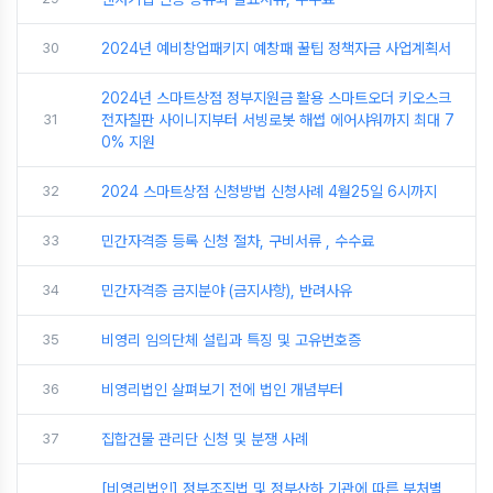
30
2024년 예비창업패키지 예창패 꿀팁 정책자금 사업계획서
2024년 스마트상점 정부지원금 활용 스마트오더 키오스크
31
전자칠판 사이니지부터 서빙로봇 해썹 에어샤워까지 최대 7
0% 지원
32
2024 스마트상점 신청방법 신청사례 4월25일 6시까지
33
민간자격증 등록 신청 절차, 구비서류 , 수수료
34
민간자격증 금지분야 (금지사항), 반려사유
35
비영리 임의단체 설립과 특징 및 고유번호증
36
비영리법인 살펴보기 전에 법인 개념부터
37
집합건물 관리단 신청 및 분쟁 사례
[비영리법인] 정부조직법 및 정부산하 기관에 따른 부처별