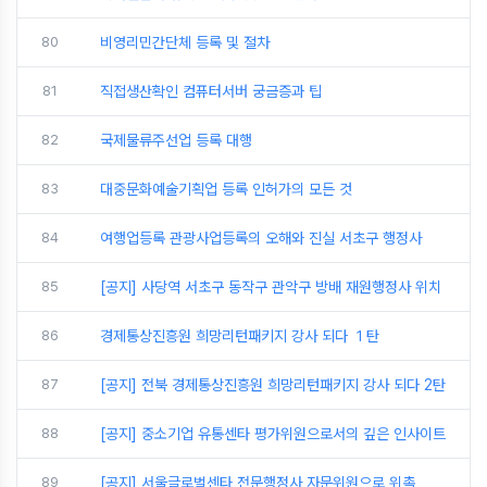
80
비영리민간단체 등록 및 절차
81
직접생산확인 컴퓨터서버 궁금증과 팁
82
국제물류주선업 등록 대행
83
대중문화예술기획업 등록 인허가의 모든 것
84
여행업등록 관광사업등록의 오해와 진실 서초구 행정사
85
[공지] 사당역 서초구 동작구 관악구 방배 재원행정사 위치
86
경제통상진흥원 희망리턴패키지 강사 되다 １탄
87
[공지] 전북 경제통상진흥원 희망리턴패키지 강사 되다 2탄
88
[공지] 중소기업 유통센타 평가위원으로서의 깊은 인사이트
89
[공지] 서울글로벌센타 전문행정사 자문위원으로 위촉