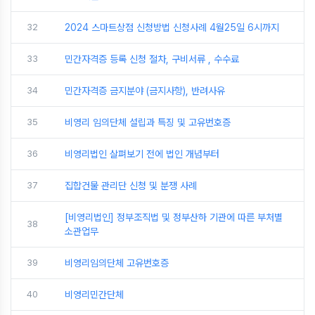
32
2024 스마트상점 신청방법 신청사례 4월25일 6시까지
33
민간자격증 등록 신청 절차, 구비서류 , 수수료
34
민간자격증 금지분야 (금지사항), 반려사유
35
비영리 임의단체 설립과 특징 및 고유번호증
36
비영리법인 살펴보기 전에 법인 개념부터
37
집합건물 관리단 신청 및 분쟁 사례
[비영리법인] 정부조직법 및 정부산하 기관에 따른 부처별
38
소관업무
39
비영리임의단체 고유번호증
40
비영리민간단체