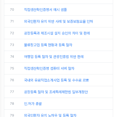
70
직접생산확인증명서 예시 샘플
71
외국인환자 유치 위반 사례 및 보증보험요율 인하
72
공장등록과 제조시설 설치 승인의 차이 및 판례
73
물류창고업 등록 현황과 등록 절차
74
여행업 등록 절차 및 관광진흥법 위반 판례
75
직접생산확인증명 컴퓨터 서버 절차
76
국내외 유료직업소개사업 등록 및 수수료 르뽀
77
공장등록 절차 및 조세특례제한법 일부개정안
78
인.허가 총괄
79
외국인환자 유치 노하우 및 등록 절차