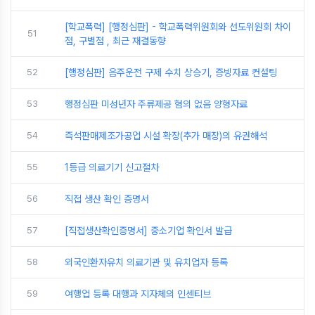
[학교폭력] [행정심판] - 학교폭력위원회와 선도위원회 차이
51
점, 구별점 , 최근 재결동향
52
[행정심판] 음주운전 구제 수치 상승기, 증빙자료 컨설팅
53
행정심판 미성년자 주류제공 혐의 없음 양형자료
54
즉석판매제조가공업 시설 확장(추가 매장)의 유권해석
55
1등급 의료기기 신고절차
56
직접 생산 확인 증명서
57
[직접생산확인증명서] 중소기업 확인서 발급
58
외국인환자유치 의료기관 및 유치업자 등록
59
여행업 등록 대행과 지자체의 인센티브