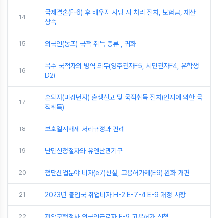
국제결혼(F-6) 후 배우자 사망 시 처리 절차, 보험금, 재산
14
상속
15
외국인(동포) 국적 취득 종류 , 귀화
복수 국적자의 병역 의무(영주권자F5, 시민권자F4, 유학생
16
D2)
혼외자(미성년자) 출생신고 및 국적취득 절차(인지에 의한 국
17
적취득)
18
보호일시해제 처리규정과 판례
19
난민신청절차와 유엔난민기구
20
첨단산업분야 비자(e7)신설, 고용허가제(E9) 완화 개편
21
2023년 출입국 취업비자 H-2 E-7-4 E-9 개정 사항
22
관악구행정사 외국인근로자 E-9 고용허가 신청