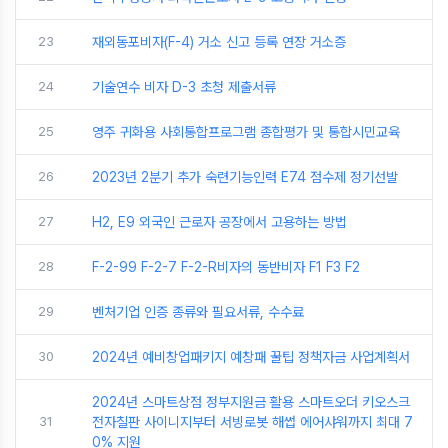
23
재외동포비자(F-4) 거소 신고 등록 연장 거소증
24
기술연수 비자 D-3 초청 제출서류
25
영주 귀화용 사회통합프로그램 종합평가 및 통합시민교육
26
2023년 2분기 추가 숙련기능인력 E74 점수제 정기선발
27
H2, E9 외국인 근로자 공장에서 고용하는 방법
28
F-2-99 F-2-7 F-2-R비자의 동반비자 F1 F3 F2
29
벤처기업 인증 종류와 필요서류, 수수료
30
2024년 예비창업패키지 예창패 꿀팁 정책자금 사업계획서
2024년 스마트상점 정부지원금 활용 스마트오더 키오스크
31
전자칠판 사이니지부터 서빙로봇 해썹 에어샤워까지 최대 7
0% 지원