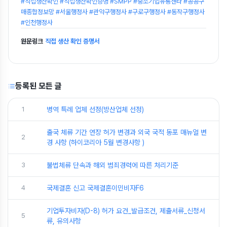
#직접생산확인 #직접생산확인증명 #SMPP #중소기업유통센타 #공공구
매종합정보망 #서울행정사 #관악구행정사 #구로구행정사 #동작구행정사
#인천행정사
원문링크
직접 생산 확인 증명서
등록된 모든 글
1
병역 특례 업체 선정(방산업체 선정)
출국 체류 기간 연장 허가 변경과 외국 국적 동포 매뉴얼 변
2
경 사항 (하이코리아 5월 변경사항 )
3
불법체류 단속과 해외 범죄경력에 따른 처리기준
4
국제결혼 신고 국제결혼이민비자F6
기업투자비자(D-8) 허가 요건_발급조건, 제출서류_신청서
5
류, 유의사항