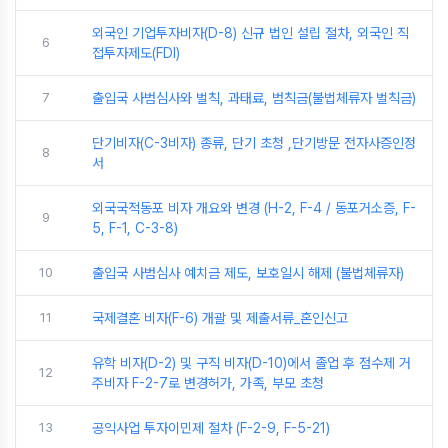
외국인 기업투자비자(D-8) 신규 법인 설립 절차, 외국인 직
6
접투자제도(FDI)
7
출입국 사범심사와 벌칙, 과태료, 범칙금(불법체류자 벌칙금)
단기비자(C-3비자) 종류, 단기 초청 ,단기방문 전자사증인정
8
서
외국국적동포 비자 개요와 변경 (H-2, F-4 / 동포거소증, F-
9
5, F-1, C-3-8)
10
출입국 사범심사 예치금 제도, 보호일시 해제 (불법체류자)
11
국제결혼 비자(F-6) 개괄 및 제출서류_혼인신고
유학 비자(D-2) 및 구직 비자(D-10)에서 졸업 후 점수제 거
12
주비자 F-2-7로 변경허가, 가족, 부모 초청
13
공익사업 투자이민제 절차 (F-2-9, F-5-21)