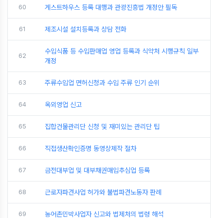
60
게스트하우스 등록 대행과 관광진흥법 개정안 필독
61
제조시설 설치등록과 상담 전화
수입식품 등 수입판매업 영업 등록과 식약처 시행규칙 일부
62
개정
63
주류수입업 면허신청과 수입 주류 인기 순위
64
옥외영업 신고
65
집합건물관리단 신청 및 재미있는 관리단 팁
66
직접생산확인증명 동영상제작 절차
67
금전대부업 및 대부채권매입추심업 등록
68
근로자파견사업 허가와 불법파견노동자 판례
69
농어촌민박사업자 신고와 법제처의 법령 해석