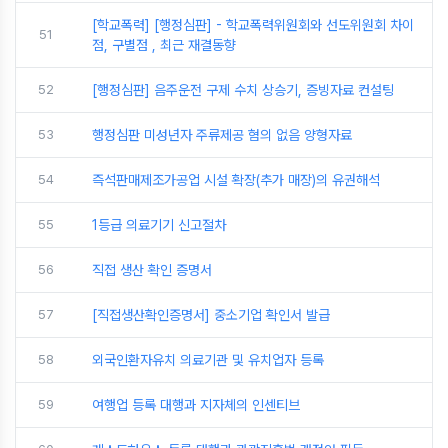
[학교폭력] [행정심판] - 학교폭력위원회와 선도위원회 차이
51
점, 구별점 , 최근 재결동향
52
[행정심판] 음주운전 구제 수치 상승기, 증빙자료 컨설팅
53
행정심판 미성년자 주류제공 혐의 없음 양형자료
54
즉석판매제조가공업 시설 확장(추가 매장)의 유권해석
55
1등급 의료기기 신고절차
56
직접 생산 확인 증명서
57
[직접생산확인증명서] 중소기업 확인서 발급
58
외국인환자유치 의료기관 및 유치업자 등록
59
여행업 등록 대행과 지자체의 인센티브