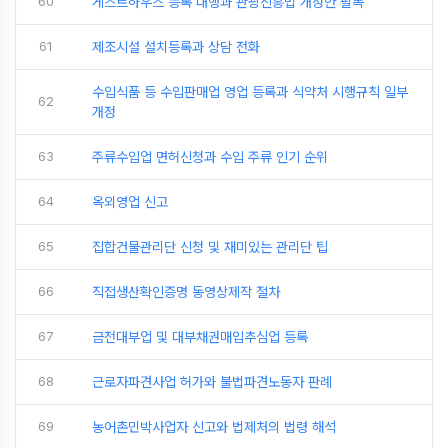
60
게스트하우스 등록 대행과 관광진흥법 개정안 필독
61
제조시설 설치등록과 상담 전화
수입식품 등 수입판매업 영업 등록과 식약처 시행규칙 일부
62
개정
63
주류수입업 면허신청과 수입 주류 인기 순위
64
옥외영업 신고
65
집합건물관리단 신청 및 재미있는 관리단 팁
66
직접생산확인증명 동영상제작 절차
67
금전대부업 및 대부채권매입추심업 등록
68
근로자파견사업 허가와 불법파견노동자 판례
69
농어촌민박사업자 신고와 법제처의 법령 해석