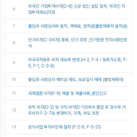
외국인 기업투자비자(D-8) 신규 법인 설립 절차, 외국인 직
6
접투자제도(FDI)
7
출입국 사범심사와 벌칙, 과태료, 범칙금(불법체류자 벌칙금)
단기비자(C-3비자) 종류, 단기 초청 ,단기방문 전자사증인정
8
서
외국국적동포 비자 개요와 변경 (H-2, F-4 / 동포거소증, F-
9
5, F-1, C-3-8)
10
출입국 사범심사 예치금 제도, 보호일시 해제 (불법체류자)
11
국제결혼 비자(F-6) 개괄 및 제출서류_혼인신고
유학 비자(D-2) 및 구직 비자(D-10)에서 졸업 후 점수제 거
12
주비자 F-2-7로 변경허가, 가족, 부모 초청
13
공익사업 투자이민제 절차 (F-2-9, F-5-21)