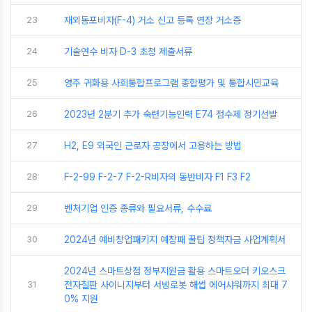
23
재외동포비자(F-4) 거소 신고 등록 연장 거소증
24
기술연수 비자 D-3 초청 제출서류
25
영주 귀화용 사회통합프로그램 종합평가 및 통합시민교육
26
2023년 2분기 추가 숙련기능인력 E74 점수제 정기선발
27
H2, E9 외국인 근로자 공장에서 고용하는 방법
28
F-2-99 F-2-7 F-2-R비자의 동반비자 F1 F3 F2
29
벤처기업 인증 종류와 필요서류, 수수료
30
2024년 예비창업패키지 예창패 꿀팁 정책자금 사업계획서
2024년 스마트상점 정부지원금 활용 스마트오더 키오스크
31
전자칠판 사이니지부터 서빙로봇 해썹 에어샤워까지 최대 7
0% 지원