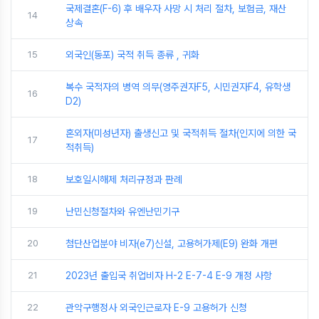
국제결혼(F-6) 후 배우자 사망 시 처리 절차, 보험금, 재산
14
상속
15
외국인(동포) 국적 취득 종류 , 귀화
복수 국적자의 병역 의무(영주권자F5, 시민권자F4, 유학생
16
D2)
혼외자(미성년자) 출생신고 및 국적취득 절차(인지에 의한 국
17
적취득)
18
보호일시해제 처리규정과 판례
19
난민신청절차와 유엔난민기구
20
첨단산업분야 비자(e7)신설, 고용허가제(E9) 완화 개편
21
2023년 출입국 취업비자 H-2 E-7-4 E-9 개정 사항
22
관악구행정사 외국인근로자 E-9 고용허가 신청