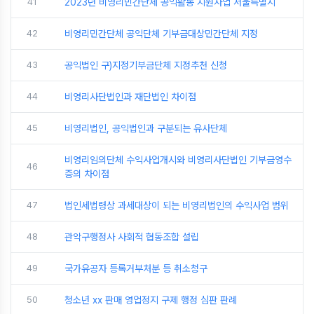
41
2023년 비영리민간단체 공익활동 지원사업 서울특별시
42
비영리민간단체 공익단체 기부금대상민간단체 지정
43
공익법인 구)지정기부금단체 지정추천 신청
44
비영리사단법인과 재단법인 차이점
45
비영리법인, 공익법인과 구분되는 유사단체
비영리임의단체 수익사업개시와 비영리사단법인 기부금영수
46
증의 차이점
47
법인세법령상 과세대상이 되는 비영리법인의 수익사업 범위
48
관악구행정사 사회적 협동조합 설립
49
국가유공자 등록거부처분 등 취소청구
50
청소년 xx 판매 영업정지 구제 행정 심판 판례