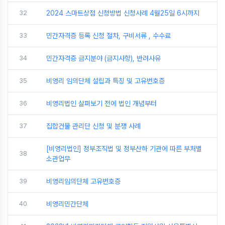
32
2024 스마트상점 신청방법 신청사례 4월25일 6시까지
33
민간자격증 등록 신청 절차, 구비서류 , 수수료
34
민간자격증 금지분야 (금지사항), 반려사유
35
비영리 임의단체 설립과 특징 및 고유번호증
36
비영리법인 살펴보기 전에 법인 개념부터
37
집합건물 관리단 신청 및 분쟁 사례
[비영리법인] 정부조직법 및 정부산하 기관에 따른 부처별
38
소관업무
39
비영리임의단체 고유번호증
40
비영리민간단체