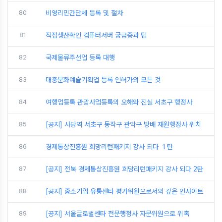
80
비영리민간단체 등록 및 절차
81
직접생산확인 컴퓨터서버 궁금증과 팁
82
국제물류주선업 등록 대행
83
대중문화예술기획업 등록 인허가의 모든 것
84
여행업등록 관광사업등록의 오해와 진실 서초구 행정사
85
[공지] 사당역 서초구 동작구 관악구 방배 재원행정사 위치
86
경제통상진흥원 희망리턴패키지 강사 되다 １탄
87
[공지] 전북 경제통상진흥원 희망리턴패키지 강사 되다 2탄
88
[공지] 중소기업 유통센타 평가위원으로서의 깊은 인사이트
89
[공지] 서울글로벌센타 전문행정사 자문위원으로 위촉