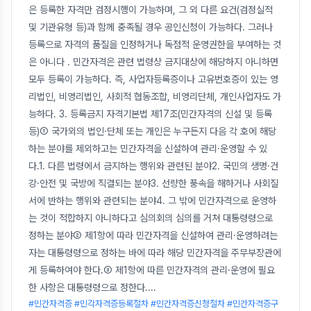
은 등록한 자격만 검정시행이 가능하며, 그 외 다른 요건(검정실적
및 기관유형 등)과 함께 충족될 경우 공인신청이 가능하다. 그러나
등록으로 자격의 품질을 인정하거나 독점적 운영권한을 부여하는 것
은 아니다 . 민간자격은 관련 법령상 금지대상에 해당하지 아니하면
모두 등록이 가능하다. 즉, 사업자등록증이나 고유번호증이 있는 영
리법인, 비영리법인, 사회적 협동조합, 비영리단체, 개인사업자도 가
능하다. 3. 등록금지 자격기본법 제17조(민간자격의 신설 및 등록
등)① 국가외의 법인·단체 또는 개인은 누구든지 다음 각 호에 해당
하는 분야를 제외하고는 민간자격을 신설하여 관리·운영할 수 있
다.1. 다른 법령에서 금지하는 행위와 관련된 분야2. 국민의 생명·건
강·안전 및 국방에 직결되는 분야3. 선량한 풍속을 해하거나 사회질
서에 반하는 행위와 관련되는 분야4. 그 밖에 민간자격으로 운영하
는 것이 적합하지 아니하다고 심의회의 심의를 거쳐 대통령령으로
정하는 분야② 제1항에 따라 민간자격을 신설하여 관리·운영하려는
자는 대통령령으로 정하는 바에 따라 해당 민간자격을 주무부장관에
게 등록하여야 한다.③ 제1항에 따른 민간자격의 관리·운영에 필요
한 사항은 대통령령으로 정한다.
...
#민간자격증 #민각자격증등록절차 #민간자격증신청절차 #민간자격증구