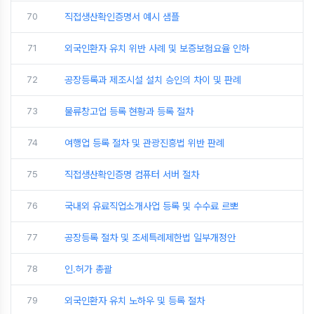
70
직접생산확인증명서 예시 샘플
71
외국인환자 유치 위반 사례 및 보증보험요율 인하
72
공장등록과 제조시설 설치 승인의 차이 및 판례
73
물류창고업 등록 현황과 등록 절차
74
여행업 등록 절차 및 관광진흥법 위반 판례
75
직접생산확인증명 컴퓨터 서버 절차
76
국내외 유료직업소개사업 등록 및 수수료 르뽀
77
공장등록 절차 및 조세특례제한법 일부개정안
78
인.허가 총괄
79
외국인환자 유치 노하우 및 등록 절차