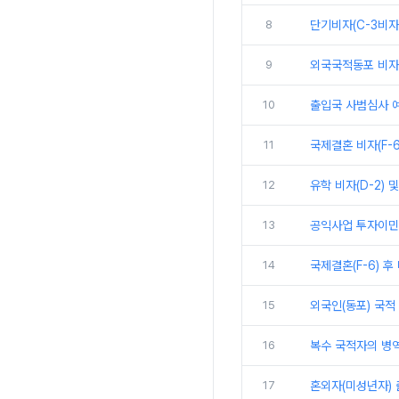
8
단기비자(C-3비자
9
외국국적동포 비자 개요
10
출입국 사범심사 예
11
국제결혼 비자(F-
12
유학 비자(D-2) 
13
공익사업 투자이민제 절
14
국제결혼(F-6) 후
15
외국인(동포) 국적 
16
복수 국적자의 병역
17
혼외자(미성년자) 