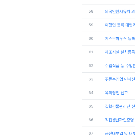
58
외국인환자유치 의
59
여행업 등록 대행
60
게스트하우스 등록
61
제조시설 설치등록
62
수입식품 등 수입
63
주류수입업 면허신
64
옥외영업 신고
65
집합건물관리단 신
66
직접생산확인증명 
67
금전대부업 및 대