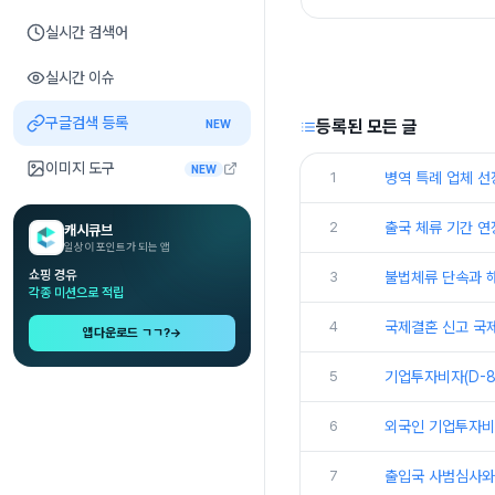
실시간 검색어
실시간 이슈
구글검색 등록
등록된 모든 글
NEW
이미지 도구
NEW
1
병역 특례 업체 선
2
출국 체류 기간 연
캐시큐브
일상이 포인트가 되는 앱
쇼핑 경유
3
불법체류 단속과 
각종 미션으로 적립
4
국제결혼 신고 국
앱다운로드 ㄱㄱ?
→
5
기업투자비자(D-8
6
외국인 기업투자비자
7
출입국 사범심사와 