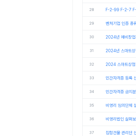
28
F-2-99 F-2-7 
29
벤처기업 인증 종
30
2024년 예비창
31
2024년 스마트
32
2024 스마트상점
33
민간자격증 등록 신
34
민간자격증 금지분야
35
비영리 임의단체 
36
비영리법인 살펴보
37
집합건물 관리단 신