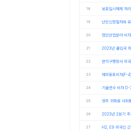
18
보호일시해제 처리
19
난민신청절차와 
20
첨단산업분야 비자(
21
2023년 출입국 취
22
관악구행정사 외국
23
재외동포비자(F-4
24
기술연수 비자 D-
25
영주 귀화용 사회
26
2023년 2분기 
27
H2, E9 외국인