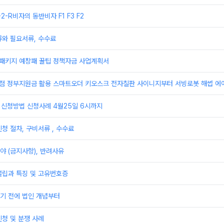
F-2-R비자의 동반비자 F1 F3 F2
류와 필요서류, 수수료
업패키지 예창패 꿀팁 정책자금 사업계획서
상점 정부지원금 활용 스마트오더 키오스크 전자칠판 사이니지부터 서빙로봇 해썹 에
 신청방법 신청사례 4월25일 6시까지
청 절차, 구비서류 , 수수료
 (금지사항), 반려사유
설립과 특징 및 고유번호증
기 전에 법인 개념부터
청 및 분쟁 사례