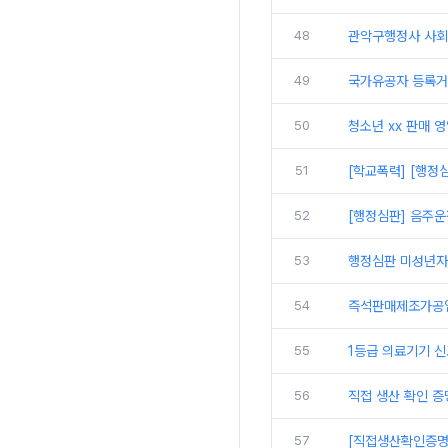
48
관악구행정사 사회
49
국가유공자 등록거
50
청소년 xx 판매 
51
[학교폭력] [행정
52
[행정심판] 음주운
53
행정심판 미성년자
54
즉석판매제조가공업
55
1등급 의료기기 
56
직접 생산 확인 증
57
[직접생산확인증명