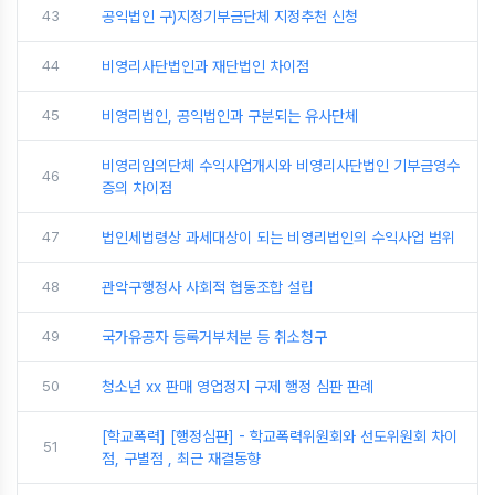
43
공익법인 구)지정기부금단체 지정추천 신청
44
비영리사단법인과 재단법인 차이점
45
비영리법인, 공익법인과 구분되는 유사단체
비영리임의단체 수익사업개시와 비영리사단법인 기부금영수
46
증의 차이점
47
법인세법령상 과세대상이 되는 비영리법인의 수익사업 범위
48
관악구행정사 사회적 협동조합 설립
49
국가유공자 등록거부처분 등 취소청구
50
청소년 xx 판매 영업정지 구제 행정 심판 판례
[학교폭력] [행정심판] - 학교폭력위원회와 선도위원회 차이
51
점, 구별점 , 최근 재결동향