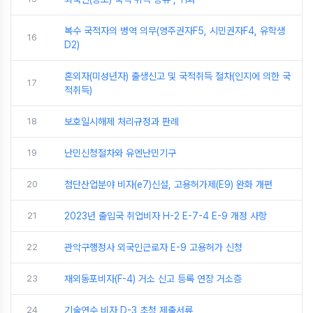
복수 국적자의 병역 의무(영주권자F5, 시민권자F4, 유학생
16
D2)
혼외자(미성년자) 출생신고 및 국적취득 절차(인지에 의한 국
17
적취득)
18
보호일시해제 처리규정과 판례
19
난민신청절차와 유엔난민기구
20
첨단산업분야 비자(e7)신설, 고용허가제(E9) 완화 개편
21
2023년 출입국 취업비자 H-2 E-7-4 E-9 개정 사항
22
관악구행정사 외국인근로자 E-9 고용허가 신청
23
재외동포비자(F-4) 거소 신고 등록 연장 거소증
24
기술연수 비자 D-3 초청 제출서류