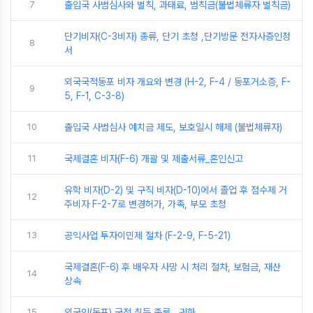
7
출입국 사범심사와 벌칙, 과태료, 범칙금(불법체류자 벌칙금)
단기비자(C-3비자) 종류, 단기 초청 ,단기방문 전자사증인정
8
서
외국국적동포 비자 개요와 변경 (H-2, F-4 / 동포거소증, F-
9
5, F-1, C-3-8)
10
출입국 사범심사 예치금 제도, 보호일시 해제 (불법체류자)
11
국제결혼 비자(F-6) 개괄 및 제출서류_혼인신고
유학 비자(D-2) 및 구직 비자(D-10)에서 졸업 후 점수제 거
12
주비자 F-2-7로 변경허가, 가족, 부모 초청
13
공익사업 투자이민제 절차 (F-2-9, F-5-21)
국제결혼(F-6) 후 배우자 사망 시 처리 절차, 보험금, 재산
14
상속
15
외국인(동포) 국적 취득 종류 , 귀화