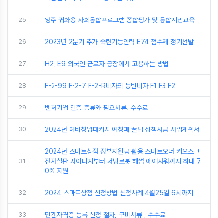
25
영주 귀화용 사회통합프로그램 종합평가 및 통합시민교육
26
2023년 2분기 추가 숙련기능인력 E74 점수제 정기선발
27
H2, E9 외국인 근로자 공장에서 고용하는 방법
28
F-2-99 F-2-7 F-2-R비자의 동반비자 F1 F3 F2
29
벤처기업 인증 종류와 필요서류, 수수료
30
2024년 예비창업패키지 예창패 꿀팁 정책자금 사업계획서
2024년 스마트상점 정부지원금 활용 스마트오더 키오스크
31
전자칠판 사이니지부터 서빙로봇 해썹 에어샤워까지 최대 7
0% 지원
32
2024 스마트상점 신청방법 신청사례 4월25일 6시까지
33
민간자격증 등록 신청 절차, 구비서류 , 수수료