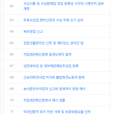
수입식품 등 수입판매업 영업 등록과 식약처 시행규칙 일부
62
개정
63
주류수입업 면허신청과 수입 주류 인기 순위
64
옥외영업 신고
65
집합건물관리단 신청 및 재미있는 관리단 팁
66
직접생산확인증명 동영상제작 절차
67
금전대부업 및 대부채권매입추심업 등록
68
근로자파견사업 허가와 불법파견노동자 판례
69
농어촌민박사업자 신고와 법제처의 법령 해석
70
직접생산확인증명서 예시 샘플
71
외국인환자 유치 위반 사례 및 보증보험요율 인하