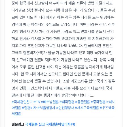
중에 한국에서 신고할지 여부에 따라 제출 서류와 방법이 달라지고
나라별로 신청 절차와 요구 서류에 많은 차이가 있습니다. 물론 수임
료에 있어서도 한 나라에서만 하는 경우 양쪽 나라를 모두 위임하는
경우에 따라 행정사의 수임료도 달라집니다. 어떤 나라는 신랑, 신부
없이 행정사 혼자 처리가 가능한 나라도 있고 변호사를 반드시 선임
하고 판사와 검사를 거쳐야 하며 종교까지 개종한 후 지참금까지 가
지고 가야 혼인신고가 가능한 나라도 있습니다. 한국에서만 혼인신
고해도 결혼비자(F6)가 발급 가능한 나라도 있고 해당 국가에서 먼
저 신고해야만 결혼비자(F-6)이 가능한 나라도 있습니다. 양쪽 나라
에서 모두 혼인 신고를 해야 되는 이유는 중혼을 방지하기 위해서입
니다. 한 쪽 나라에서만 신고해도 된다면 인권 문제나 교양 있는 문
화에선 논란이 생길 수 있습니다. 또한 아포스티유 협약 국가의 경우
영사 인증이 간소화돼서 나라별로 제출 서류 요건이 다르기에 국제
결혼에 대해 잘 아는 행정사에게 발급받아야 합니다.
...
#국제혼인신고 #F6 #베트남결혼 #태국결혼 #몽골결혼 #중국결혼 #러시
아결혼 #결혼비자 #서울행정사 #인천행정사 #서초구국제결혼 #우즈벡국
제결혼
원문링크
국제결혼 신고 국제결혼이민비자F6