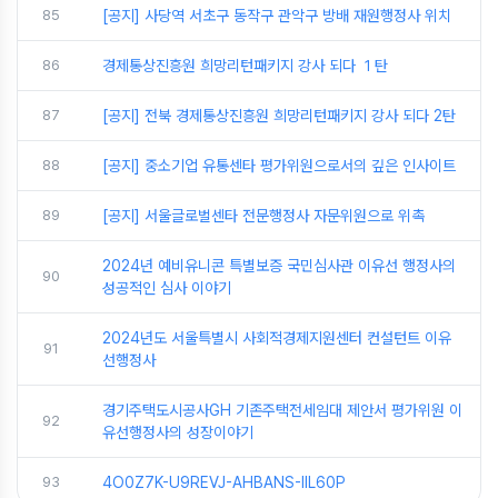
85
[공지] 사당역 서초구 동작구 관악구 방배 재원행정사 위치
86
경제통상진흥원 희망리턴패키지 강사 되다 １탄
87
[공지] 전북 경제통상진흥원 희망리턴패키지 강사 되다 2탄
88
[공지] 중소기업 유통센타 평가위원으로서의 깊은 인사이트
89
[공지] 서울글로벌센타 전문행정사 자문위원으로 위촉
2024년 예비유니콘 특별보증 국민심사관 이유선 행정사의
90
성공적인 심사 이야기
2024년도 서울특별시 사회적경제지원센터 컨설턴트 이유
91
선행정사
경기주택도시공사GH 기존주택전세임대 제안서 평가위원 이
92
유선행정사의 성장이야기
93
4O0Z7K-U9REVJ-AHBANS-IIL60P