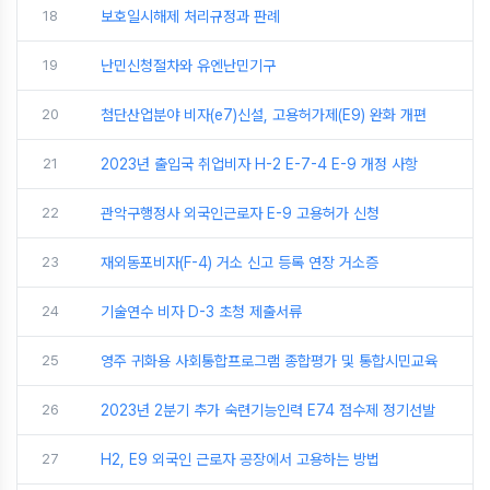
18
보호일시해제 처리규정과 판례
19
난민신청절차와 유엔난민기구
20
첨단산업분야 비자(e7)신설, 고용허가제(E9) 완화 개편
21
2023년 출입국 취업비자 H-2 E-7-4 E-9 개정 사항
22
관악구행정사 외국인근로자 E-9 고용허가 신청
23
재외동포비자(F-4) 거소 신고 등록 연장 거소증
24
기술연수 비자 D-3 초청 제출서류
25
영주 귀화용 사회통합프로그램 종합평가 및 통합시민교육
26
2023년 2분기 추가 숙련기능인력 E74 점수제 정기선발
27
H2, E9 외국인 근로자 공장에서 고용하는 방법