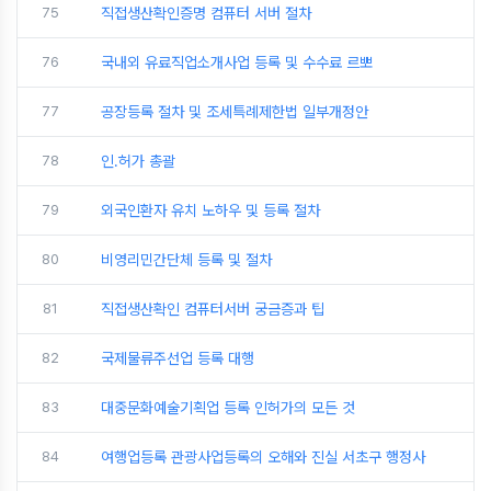
75
직접생산확인증명 컴퓨터 서버 절차
76
국내외 유료직업소개사업 등록 및 수수료 르뽀
77
공장등록 절차 및 조세특례제한법 일부개정안
78
인.허가 총괄
79
외국인환자 유치 노하우 및 등록 절차
80
비영리민간단체 등록 및 절차
81
직접생산확인 컴퓨터서버 궁금증과 팁
82
국제물류주선업 등록 대행
83
대중문화예술기획업 등록 인허가의 모든 것
84
여행업등록 관광사업등록의 오해와 진실 서초구 행정사