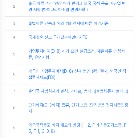
출국 체류 기간 연장 허가 변경과 외국 국적 동포 매뉴얼 변
2
경 사항 (하이코리아 5월 변경사항 )
3
불법체류 단속과 해외 범죄경력에 따른 처리기준
4
국제결혼 신고 국제결혼이민비자F6
기업투자비자(D-8) 허가 요건_발급조건, 제출서류_신청서
5
류, 유의사항
외국인 기업투자비자(D-8) 신규 법인 설립 절차, 외국인 직
6
접투자제도(FDI)
7
출입국 사범심사와 벌칙, 과태료, 범칙금(불법체류자 벌칙금)
단기비자(C-3비자) 종류, 단기 초청 ,단기방문 전자사증인정
8
서
외국국적동포 비자 개요와 변경 (H-2, F-4 / 동포거소증, F-
9
5, F-1, C-3-8)