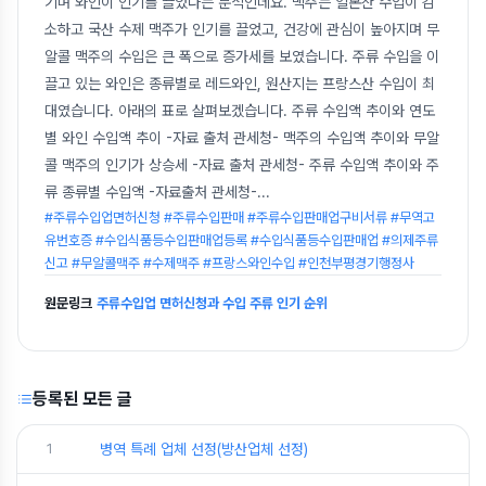
기며 와인이 인기를 끌었다는 분석인데요. 맥주는 일본산 수입이 감
소하고 국산 수제 맥주가 인기를 끌었고, 건강에 관심이 높아지며 무
알콜 맥주의 수입은 큰 폭으로 증가세를 보였습니다. 주류 수입을 이
끌고 있는 와인은 종류별로 레드와인, 원산지는 프랑스산 수입이 최
대였습니다. 아래의 표로 살펴보겠습니다. 주류 수입액 추이와 연도
별 와인 수입액 추이 -자료 출처 관세청- 맥주의 수입액 추이와 무알
콜 맥주의 인기가 상승세 -자료 출처 관세청- 주류 수입액 추이와 주
류 종류별 수입액 -자료출처 관세청-
...
#주류수입업면허신청 #주류수입판매 #주류수입판매업구비서류 #무역고
유번호증 #수입식품등수입판매업등록 #수입식품등수입판매업 #의제주류
신고 #무알콜맥주 #수제맥주 #프랑스와인수입 #인천부평경기행정사
원문링크
주류수입업 면허신청과 수입 주류 인기 순위
등록된 모든 글
1
병역 특례 업체 선정(방산업체 선정)