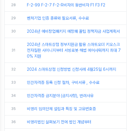
28
F-2-99 F-2-7 F-2-R비자의 동반비자 F1 F3 F2
29
벤처기업 인증 종류와 필요서류, 수수료
30
2024년 예비창업패키지 예창패 꿀팁 정책자금 사업계획서
2024년 스마트상점 정부지원금 활용 스마트오더 키오스크
31
전자칠판 사이니지부터 서빙로봇 해썹 에어샤워까지 최대 7
0% 지원
32
2024 스마트상점 신청방법 신청사례 4월25일 6시까지
33
민간자격증 등록 신청 절차, 구비서류 , 수수료
34
민간자격증 금지분야 (금지사항), 반려사유
35
비영리 임의단체 설립과 특징 및 고유번호증
36
비영리법인 살펴보기 전에 법인 개념부터