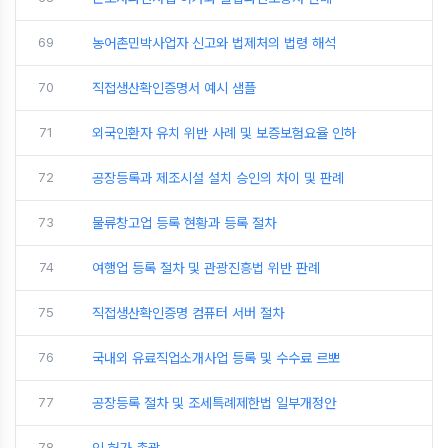
69
농어촌민박사업자 신고와 법제처의 법령 해석
70
직접생산확인증명서 예시 샘플
71
외국인환자 유치 위반 사례 및 보증보험요율 인하
72
공장등록과 제조시설 설치 승인의 차이 및 판례
73
물류창고업 등록 현황과 등록 절차
74
여행업 등록 절차 및 관광진흥법 위반 판례
75
직접생산확인증명 컴퓨터 서버 절차
76
국내외 유료직업소개사업 등록 및 수수료 르뽀
77
공장등록 절차 및 조세특례제한법 일부개정안
78
인.허가 총괄