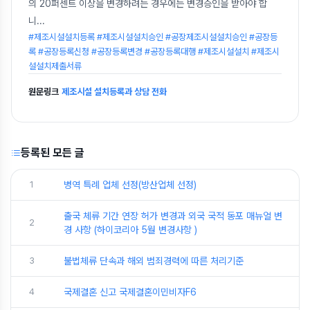
의 20퍼센트 이상을 변경하려는 경우에는 변경승인을 받아야 합
니
...
#제조시설설치등록 #제조시설설치승인 #공장제조시설설치승인 #공장등
록 #공장등록신청 #공장등록변경 #공장등록대행 #제조시설설치 #제조시
설설치제출서류
원문링크
제조시설 설치등록과 상담 전화
등록된 모든 글
1
병역 특례 업체 선정(방산업체 선정)
출국 체류 기간 연장 허가 변경과 외국 국적 동포 매뉴얼 변
2
경 사항 (하이코리아 5월 변경사항 )
3
불법체류 단속과 해외 범죄경력에 따른 처리기준
4
국제결혼 신고 국제결혼이민비자F6