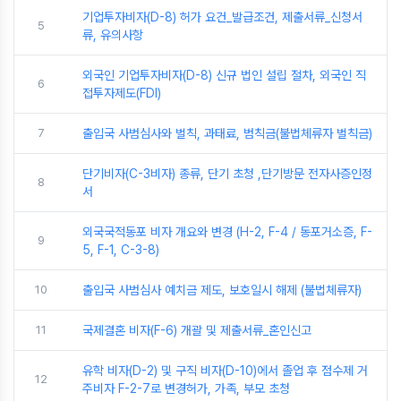
기업투자비자(D-8) 허가 요건_발급조건, 제출서류_신청서
5
류, 유의사항
외국인 기업투자비자(D-8) 신규 법인 설립 절차, 외국인 직
6
접투자제도(FDI)
7
출입국 사범심사와 벌칙, 과태료, 범칙금(불법체류자 벌칙금)
단기비자(C-3비자) 종류, 단기 초청 ,단기방문 전자사증인정
8
서
외국국적동포 비자 개요와 변경 (H-2, F-4 / 동포거소증, F-
9
5, F-1, C-3-8)
10
출입국 사범심사 예치금 제도, 보호일시 해제 (불법체류자)
11
국제결혼 비자(F-6) 개괄 및 제출서류_혼인신고
유학 비자(D-2) 및 구직 비자(D-10)에서 졸업 후 점수제 거
12
주비자 F-2-7로 변경허가, 가족, 부모 초청