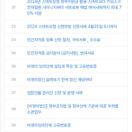
2024년 스마트상점 정부지원금 활용 스마트오더 키오스크
31
전자칠판 사이니지부터 서빙로봇 해썹 에어샤워까지 최대 7
0% 지원
32
2024 스마트상점 신청방법 신청사례 4월25일 6시까지
33
민간자격증 등록 신청 절차, 구비서류 , 수수료
34
민간자격증 금지분야 (금지사항), 반려사유
35
비영리 임의단체 설립과 특징 및 고유번호증
36
비영리법인 살펴보기 전에 법인 개념부터
37
집합건물 관리단 신청 및 분쟁 사례
[비영리법인] 정부조직법 및 정부산하 기관에 따른 부처별
38
소관업무
39
비영리임의단체 고유번호증