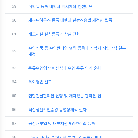
59
여행업 등록 대행과 지자체의 인센티브
60
게스트하우스 등록 대행과 관광진흥법 개정안 필독
61
제조시설 설치등록과 상담 전화
수입식품 등 수입판매업 영업 등록과 식약처 시행규칙 일부
62
개정
63
주류수입업 면허신청과 수입 주류 인기 순위
64
옥외영업 신고
65
집합건물관리단 신청 및 재미있는 관리단 팁
66
직접생산확인증명 동영상제작 절차
67
금전대부업 및 대부채권매입추심업 등록
68
근로자파견사업 허가와 불법파견노동자 판례