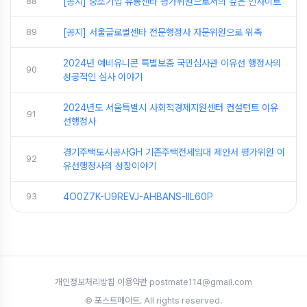
88
[공지] 중소기업 유통센타 평가위원으로서의 깊은 인사이트
89
[공지] 서울글로벌센타 전문행정사 자문위원으로 위촉
2024년 예비유니콘 특별보증 국민심사관 이유선 행정사의
90
성공적인 심사 이야기
2024년도 서울특별시 사회적경제지원센터 컨설턴트 이유
91
선행정사
경기주택도시공사GH 기존주택전세임대 제안서 평가위원 이
92
유선행정사의 성장이야기
93
4O0Z7K-U9REVJ-AHBANS-IIL60P
개인정보처리방침
·
이용약관
·
postmate114@gmail.com
© 포스트메이트. All rights reserved.