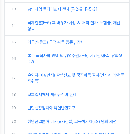
13
공익사업 투자이민제 절차 (F-2-9, F-5-21)
국제결혼(F-6) 후 배우자 사망 시 처리 절차, 보험금, 재산
14
상속
15
외국인(동포) 국적 취득 종류 , 귀화
복수 국적자의 병역 의무(영주권자F5, 시민권자F4, 유학생
16
D2)
혼외자(미성년자) 출생신고 및 국적취득 절차(인지에 의한 국
17
적취득)
18
보호일시해제 처리규정과 판례
19
난민신청절차와 유엔난민기구
20
첨단산업분야 비자(e7)신설, 고용허가제(E9) 완화 개편