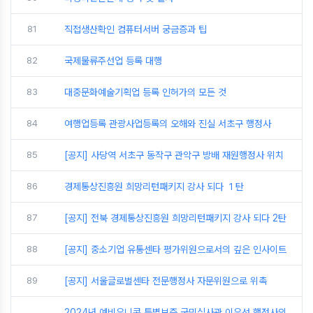
81
직접생산확인 컴퓨터서버 궁금증과 팁
82
국제물류주선업 등록 대행
83
대중문화예술기획업 등록 인허가의 모든 것
84
여행업등록 관광사업등록의 오해와 진실 서초구 행정사
85
[공지] 사당역 서초구 동작구 관악구 방배 재원행정사 위치
86
경제통상진흥원 희망리턴패키지 강사 되다 １탄
87
[공지] 전북 경제통상진흥원 희망리턴패키지 강사 되다 2탄
88
[공지] 중소기업 유통센타 평가위원으로서의 깊은 인사이트
89
[공지] 서울글로벌센타 전문행정사 자문위원으로 위촉
2024년 예비유니콘 특별보증 국민심사관 이유선 행정사의