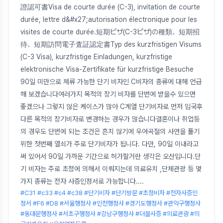
證認可書Visa de courte durée (C-3), invitation de courte
durée, lettre d&#x27;autorisation électronique pour les
visites de courte durée.短期ビザ(C-3ビザ)の種類、短期招
待、短期訪問電子査証認定書Typ des kurzfristigen Visums
(C-3 Visa), kurzfristige Einladungen, kurzfristige
elektronische Visa-Zertifikate für kurzfristige Besuche
90일 미만으로 체류 가능한 단기 비자인 C비자의 종류에 대해 언급
해 보겠습니다여러가지 목적의 장기 비자를 단번에 받을수 있으면
좋겠으나 그렇지 않은 케이스가 많아 C계열 단기비자로 먼저 입국후
다른 목적의 장기비자로 변경하는 경우가 많습니다결혼이나 취업등
의 경우도 단번에 되는 조건은 흔치 않기에 우여곡절의 사연을 풀기
위한 첫번째 열쇠가 주로 단기비자가 됩니다. 다만, 90일 이내라고
써 있어서 90일 가까운 기간으로 허가할거란 생각은 오산입니다.단
기 비자는 주로 초청에 의해서 이뤄지는데 의료유치 ,단체관광 등 몇
가지 종류는 전자 사증인정서로 가능합니다.
...
#C31 #c33 #c4 #c38 #단기비자 #단기방문 #초청비자 #전자사증인
정서 #F6 #D8 #서울행정사 #인천행정사 #경기도행정사 #관악구행정사
#동대문행정사 #서초구행정사 #강남구행정사 #더블사증 #의료관광 #의