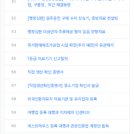
51
점, 구별점 , 최근 재결동향
52
[행정심판] 음주운전 구제 수치 상승기, 증빙자료 컨설팅
53
행정심판 미성년자 주류제공 혐의 없음 양형자료
54
즉석판매제조가공업 시설 확장(추가 매장)의 유권해석
55
1등급 의료기기 신고절차
56
직접 생산 확인 증명서
57
[직접생산확인증명서] 중소기업 확인서 발급
58
외국인환자유치 의료기관 및 유치업자 등록
59
여행업 등록 대행과 지자체의 인센티브
60
게스트하우스 등록 대행과 관광진흥법 개정안 필독