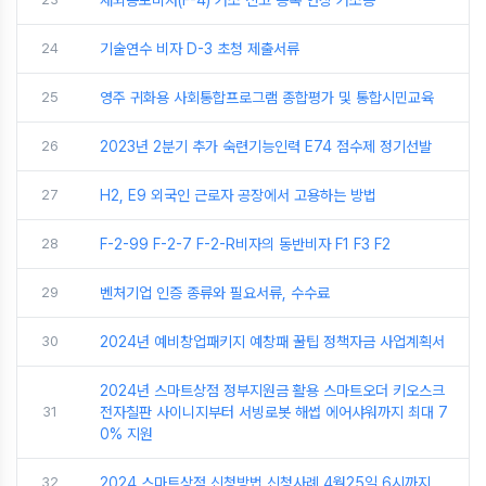
24
기술연수 비자 D-3 초청 제출서류
25
영주 귀화용 사회통합프로그램 종합평가 및 통합시민교육
26
2023년 2분기 추가 숙련기능인력 E74 점수제 정기선발
27
H2, E9 외국인 근로자 공장에서 고용하는 방법
28
F-2-99 F-2-7 F-2-R비자의 동반비자 F1 F3 F2
29
벤처기업 인증 종류와 필요서류, 수수료
30
2024년 예비창업패키지 예창패 꿀팁 정책자금 사업계획서
2024년 스마트상점 정부지원금 활용 스마트오더 키오스크
31
전자칠판 사이니지부터 서빙로봇 해썹 에어샤워까지 최대 7
0% 지원
32
2024 스마트상점 신청방법 신청사례 4월25일 6시까지