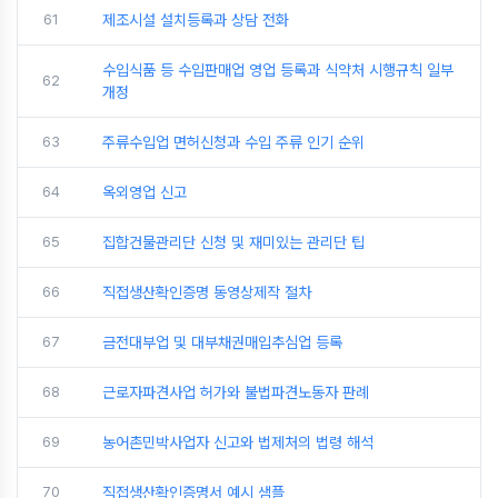
61
제조시설 설치등록과 상담 전화
수입식품 등 수입판매업 영업 등록과 식약처 시행규칙 일부
62
개정
63
주류수입업 면허신청과 수입 주류 인기 순위
64
옥외영업 신고
65
집합건물관리단 신청 및 재미있는 관리단 팁
66
직접생산확인증명 동영상제작 절차
67
금전대부업 및 대부채권매입추심업 등록
68
근로자파견사업 허가와 불법파견노동자 판례
69
농어촌민박사업자 신고와 법제처의 법령 해석
70
직접생산확인증명서 예시 샘플