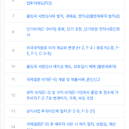
6
접투자제도(FDI)
7
출입국 사범심사와 벌칙, 과태료, 범칙금(불법체류자 벌칙금)
단기비자(C-3비자) 종류, 단기 초청 ,단기방문 전자사증인정
8
서
외국국적동포 비자 개요와 변경 (H-2, F-4 / 동포거소증, F-
9
5, F-1, C-3-8)
10
출입국 사범심사 예치금 제도, 보호일시 해제 (불법체류자)
11
국제결혼 비자(F-6) 개괄 및 제출서류_혼인신고
유학 비자(D-2) 및 구직 비자(D-10)에서 졸업 후 점수제 거
12
주비자 F-2-7로 변경허가, 가족, 부모 초청
13
공익사업 투자이민제 절차 (F-2-9, F-5-21)
국제결혼(F-6) 후 배우자 사망 시 처리 절차, 보험금, 재산
14