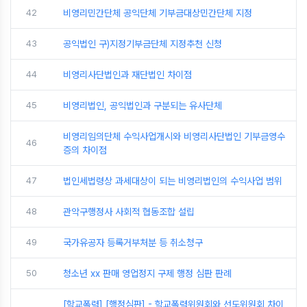
42
비영리민간단체 공익단체 기부금대상민간단체 지정
43
공익법인 구)지정기부금단체 지정추천 신청
44
비영리사단법인과 재단법인 차이점
45
비영리법인, 공익법인과 구분되는 유사단체
비영리임의단체 수익사업개시와 비영리사단법인 기부금영수
46
증의 차이점
47
법인세법령상 과세대상이 되는 비영리법인의 수익사업 범위
48
관악구행정사 사회적 협동조합 설립
49
국가유공자 등록거부처분 등 취소청구
50
청소년 xx 판매 영업정지 구제 행정 심판 판례
[학교폭력] [행정심판] - 학교폭력위원회와 선도위원회 차이