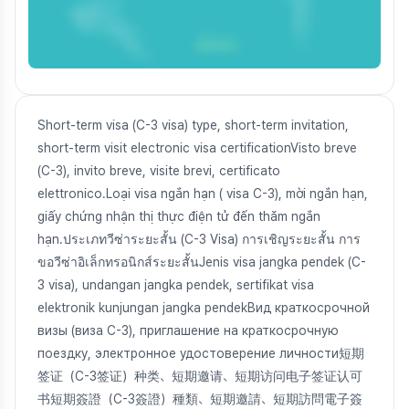
Short-term visa (C-3 visa) type, short-term invitation,
short-term visit electronic visa certificationVisto breve
(C-3), invito breve, visite brevi, certificato
elettronico.Loại visa ngắn hạn ( visa C-3), mời ngắn hạn,
giấy chứng nhận thị thực điện tử đến thăm ngắn
hạn.ประเภทวีซ่าระยะสั้น (C-3 Visa) การเชิญระยะสั้น การ
ขอวีซ่าอิเล็กทรอนิกส์ระยะสั้นJenis visa jangka pendek (C-
3 visa), undangan jangka pendek, sertifikat visa
elektronik kunjungan jangka pendekВид краткосрочной
визы (виза С-3), приглашение на краткосрочную
поездку, электронное удостоверение личности短期
签证（C-3签证）种类、短期邀请、短期访问电子签证认可
书短期簽證（C-3簽證）種類、短期邀請、短期訪問電子簽