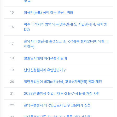
상속
15
외국인(동포) 국적 취득 종류 , 귀화
복수 국적자의 병역 의무(영주권자F5, 시민권자F4, 유학생
16
D2)
혼외자(미성년자) 출생신고 및 국적취득 절차(인지에 의한 국
17
적취득)
18
보호일시해제 처리규정과 판례
19
난민신청절차와 유엔난민기구
20
첨단산업분야 비자(e7)신설, 고용허가제(E9) 완화 개편
21
2023년 출입국 취업비자 H-2 E-7-4 E-9 개정 사항
22
관악구행정사 외국인근로자 E-9 고용허가 신청
23
재외동포비자(F-4) 거소 신고 등록 연장 거소증