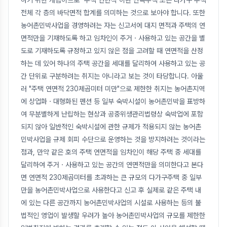
전체 각 층의 바닥면적 합계를 의미하는 것으로 보아야 합니다. 또한
농어촌민박사업을 경영하려는 자는 신고서에 대지 면적과 주택의 연
면적만을 기재하도록 하고 임차인이 주거ㆍ사용하고 있는 공간을 별
도로 기재하도록 규정하고 있지 않은 점을 고려할 때 연면적을 산정
하는 데 있어 하나의 주택 공간을 세대를 달리하여 사용하고 있는 공
간 단위로 구분하려는 취지는 아니라고 보는 것이 타당합니다. 아울
러 "주택 연면적 230제곱미터 미만"으로 제한한 취지는 농어촌지역
에 상업화ㆍ대형화된 펜션 등 일부 숙박시설이 농어촌민박을 표방하
여 무분별하게 난립하는 현상과 공중위생관리법령상 숙박업에 포함
되지 않아 일반적인 숙박시설에 관한 규제가 적용되지 않는 농어촌
민박사업을 규제 회피 수단으로 운영하는 것을 방지하려는 것이라는
점과, 만약 같은 호의 주택 연면적을 임차인이 해당 주택 중 세대를
달리하여 주거ㆍ사용하고 있는 공간의 연면적만을 의미한다고 본다
면 연면적 230제곱미터를 초과하는 큰 규모의 다가구주택 중 일부
만을 농어촌민박사업으로 사용한다고 신고 후 실제로 같은 주택 내
에 있는 다른 공간까지 농어촌민박사업의 시설로 사용하는 등의 불
법적인 영업이 발생할 우려가 높아 농어촌민박사업의 규모를 제한한