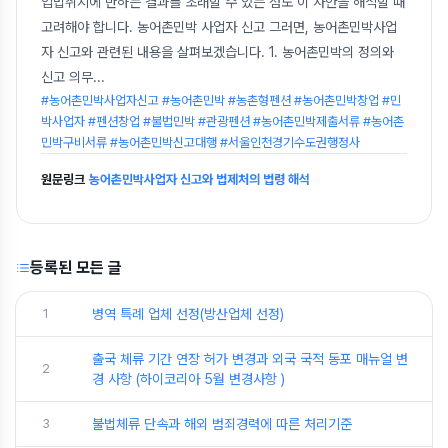
입법취지에 반하는 결과를 초래할 수 있는 점도 이 사안을 해석할 때
고려해야 합니다. 농어촌민박 사업자 신고 그러면, 농어촌민박사업
자 신고와 관련된 내용을 살펴보겠습니다. 1. 농어촌민박의 정의와
신고 의무
...
#농어촌민박사업자신고 #농어촌민박 #농촌형펜션 #농어촌민박창업 #민
박사업자 #펜션창업 #불법민박 #관광펜션 #농어촌민박제출서류 #농어촌
민박구비서류 #농어촌민박신고대행 #서울인천경기수도권행정사
원문링크
농어촌민박사업자 신고와 법제처의 법령 해석
등록된 모든 글
1
병역 특례 업체 선정(방산업체 선정)
출국 체류 기간 연장 허가 변경과 외국 국적 동포 매뉴얼 변
2
경 사항 (하이코리아 5월 변경사항 )
3
불법체류 단속과 해외 범죄경력에 따른 처리기준