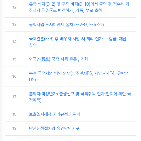
유학 비자(D-2) 및 구직 비자(D-10)에서 졸업 후 점수제 거
12
주비자 F-2-7로 변경허가, 가족, 부모 초청
13
공익사업 투자이민제 절차 (F-2-9, F-5-21)
국제결혼(F-6) 후 배우자 사망 시 처리 절차, 보험금, 재산
14
상속
15
외국인(동포) 국적 취득 종류 , 귀화
복수 국적자의 병역 의무(영주권자F5, 시민권자F4, 유학생
16
D2)
혼외자(미성년자) 출생신고 및 국적취득 절차(인지에 의한 국
17
적취득)
18
보호일시해제 처리규정과 판례
19
난민신청절차와 유엔난민기구