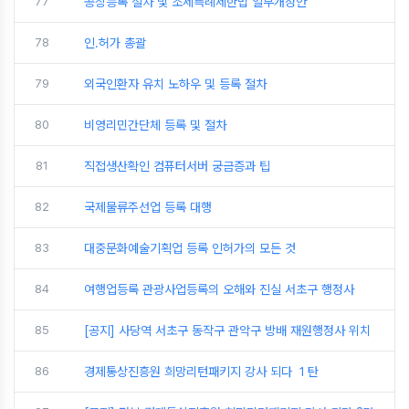
77
공장등록 절차 및 조세특례제한법 일부개정안
78
인.허가 총괄
79
외국인환자 유치 노하우 및 등록 절차
80
비영리민간단체 등록 및 절차
81
직접생산확인 컴퓨터서버 궁금증과 팁
82
국제물류주선업 등록 대행
83
대중문화예술기획업 등록 인허가의 모든 것
84
여행업등록 관광사업등록의 오해와 진실 서초구 행정사
85
[공지] 사당역 서초구 동작구 관악구 방배 재원행정사 위치
86
경제통상진흥원 희망리턴패키지 강사 되다 １탄