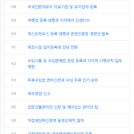
58
외국인환자유치 의료기관 및 유치업자 등록
59
여행업 등록 대행과 지자체의 인센티브
60
게스트하우스 등록 대행과 관광진흥법 개정안 필독
61
제조시설 설치등록과 상담 전화
수입식품 등 수입판매업 영업 등록과 식약처 시행규칙 일부
62
개정
63
주류수입업 면허신청과 수입 주류 인기 순위
64
옥외영업 신고
65
집합건물관리단 신청 및 재미있는 관리단 팁
66
직접생산확인증명 동영상제작 절차
67
금전대부업 및 대부채권매입추심업 등록