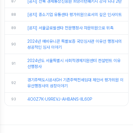
87
[공지] 전북 경제통상진흥원 희망리턴패키지 강사 되다 2탄
88
[공지] 중소기업 유통센타 평가위원으로서의 깊은 인사이트
89
[공지] 서울글로벌센타 전문행정사 자문위원으로 위촉
2024년 예비유니콘 특별보증 국민심사관 이유선 행정사의
90
성공적인 심사 이야기
2024년도 서울특별시 사회적경제지원센터 컨설턴트 이유
91
선행정사
경기주택도시공사GH 기존주택전세임대 제안서 평가위원 이
92
유선행정사의 성장이야기
93
4O0Z7K-U9REVJ-AHBANS-IIL60P