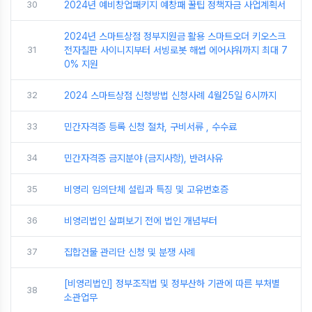
30
2024년 예비창업패키지 예창패 꿀팁 정책자금 사업계획서
2024년 스마트상점 정부지원금 활용 스마트오더 키오스크
31
전자칠판 사이니지부터 서빙로봇 해썹 에어샤워까지 최대 7
0% 지원
32
2024 스마트상점 신청방법 신청사례 4월25일 6시까지
33
민간자격증 등록 신청 절차, 구비서류 , 수수료
34
민간자격증 금지분야 (금지사항), 반려사유
35
비영리 임의단체 설립과 특징 및 고유번호증
36
비영리법인 살펴보기 전에 법인 개념부터
37
집합건물 관리단 신청 및 분쟁 사례
[비영리법인] 정부조직법 및 정부산하 기관에 따른 부처별
38
소관업무