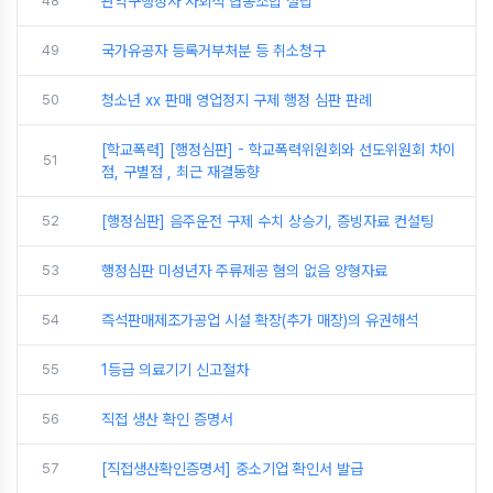
48
관악구행정사 사회적 협동조합 설립
49
국가유공자 등록거부처분 등 취소청구
50
청소년 xx 판매 영업정지 구제 행정 심판 판례
[학교폭력] [행정심판] - 학교폭력위원회와 선도위원회 차이
51
점, 구별점 , 최근 재결동향
52
[행정심판] 음주운전 구제 수치 상승기, 증빙자료 컨설팅
53
행정심판 미성년자 주류제공 혐의 없음 양형자료
54
즉석판매제조가공업 시설 확장(추가 매장)의 유권해석
55
1등급 의료기기 신고절차
56
직접 생산 확인 증명서
57
[직접생산확인증명서] 중소기업 확인서 발급