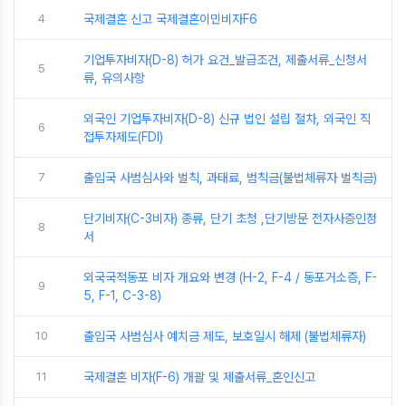
4
국제결혼 신고 국제결혼이민비자F6
기업투자비자(D-8) 허가 요건_발급조건, 제출서류_신청서
5
류, 유의사항
외국인 기업투자비자(D-8) 신규 법인 설립 절차, 외국인 직
6
접투자제도(FDI)
7
출입국 사범심사와 벌칙, 과태료, 범칙금(불법체류자 벌칙금)
단기비자(C-3비자) 종류, 단기 초청 ,단기방문 전자사증인정
8
서
외국국적동포 비자 개요와 변경 (H-2, F-4 / 동포거소증, F-
9
5, F-1, C-3-8)
10
출입국 사범심사 예치금 제도, 보호일시 해제 (불법체류자)
11
국제결혼 비자(F-6) 개괄 및 제출서류_혼인신고