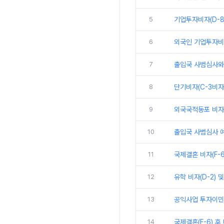
5
기업투자비자(D-8
6
외국인 기업투자비자
7
출입국 사범심사와 
8
단기비자(C-3비자
9
외국국적동포 비자 개요
10
출입국 사범심사 예
11
국제결혼 비자(F-
12
유학 비자(D-2) 
13
공익사업 투자이민제 절
14
국제결혼(F-6) 후