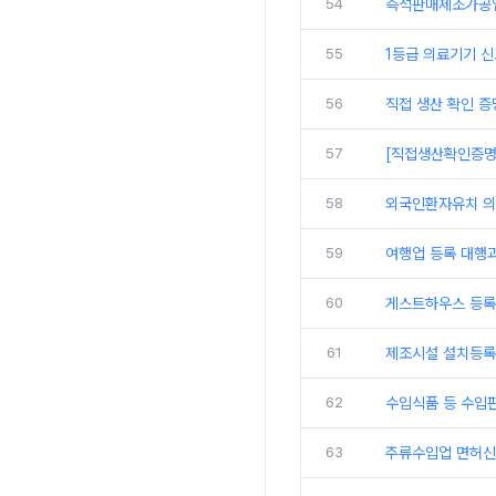
54
즉석판매제조가공업
55
1등급 의료기기 
56
직접 생산 확인 증
57
[직접생산확인증명
58
외국인환자유치 의
59
여행업 등록 대행
60
게스트하우스 등록
61
제조시설 설치등록
62
수입식품 등 수입
63
주류수입업 면허신