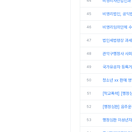
44
비영리사단법인과 
45
비영리법인, 공익
46
비영리임의단체 수
47
법인세법령상 과세
48
관악구행정사 사회
49
국가유공자 등록거
50
청소년 xx 판매 
51
[학교폭력] [행정
52
[행정심판] 음주운
53
행정심판 미성년자