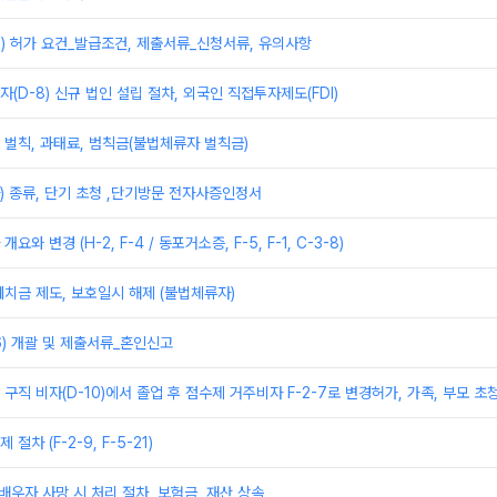
) 허가 요건_발급조건, 제출서류_신청서류, 유의사항
(D-8) 신규 법인 설립 절차, 외국인 직접투자제도(FDI)
벌칙, 과태료, 범칙금(불법체류자 벌칙금)
) 종류, 단기 초청 ,단기방문 전자사증인정서
와 변경 (H-2, F-4 / 동포거소증, F-5, F-1, C-3-8)
치금 제도, 보호일시 해제 (불법체류자)
6) 개괄 및 제출서류_혼인신고
및 구직 비자(D-10)에서 졸업 후 점수제 거주비자 F-2-7로 변경허가, 가족, 부모 초
차 (F-2-9, F-5-21)
 배우자 사망 시 처리 절차, 보험금, 재산 상속