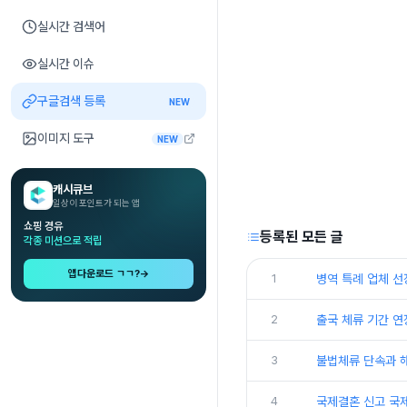
실시간 검색어
실시간 이슈
구글검색 등록
NEW
이미지 도구
NEW
캐시큐브
일상이 포인트가 되는 앱
쇼핑 경유
등록된 모든 글
각종 미션으로 적립
앱다운로드 ㄱㄱ?
→
1
병역 특례 업체 선
2
출국 체류 기간 연
3
불법체류 단속과 
4
국제결혼 신고 국