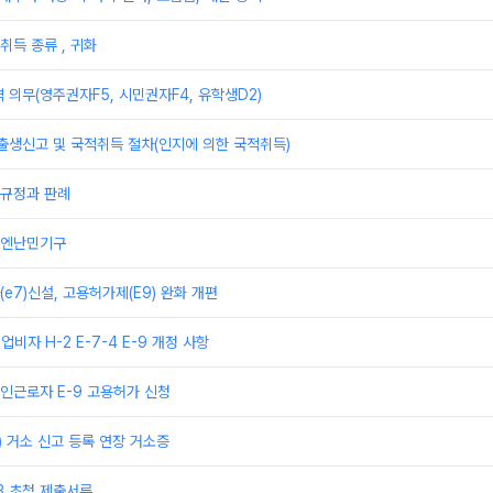
취득 종류 , 귀화
 의무(영주권자F5, 시민권자F4, 유학생D2)
출생신고 및 국적취득 절차(인지에 의한 국적취득)
규정과 판례
유엔난민기구
e7)신설, 고용허가제(E9) 완화 개편
업비자 H-2 E-7-4 E-9 개정 사항
인근로자 E-9 고용허가 신청
) 거소 신고 등록 연장 거소증
3 초청 제출서류