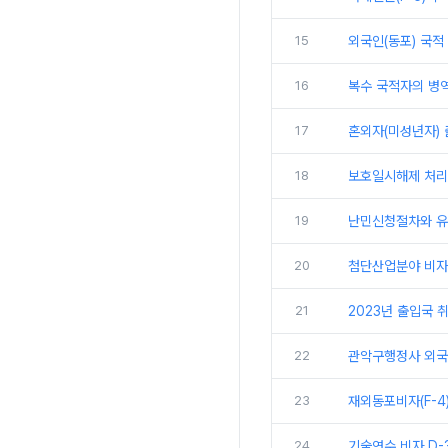
15
외국인(동포) 국적 
16
복수 국적자의 병역
17
혼외자(미성년자) 
18
보호일시해제 처리
19
난민신청절차와 
20
첨단산업분야 비자(
21
2023년 출입국 취
22
관악구행정사 외국
23
재외동포비자(F-4
24
기술연수 비자 D-