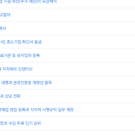
 시설 확장(추가 매장)의 유권해석
신고절차
명서
서] 중소기업 확인서 발급
료기관 및 유치업자 등록
과 지자체의 인센티브
 대행과 관광진흥법 개정안 필독
과 상담 전화
판매업 영업 등록과 식약처 시행규칙 일부 개정
청과 수입 주류 인기 순위