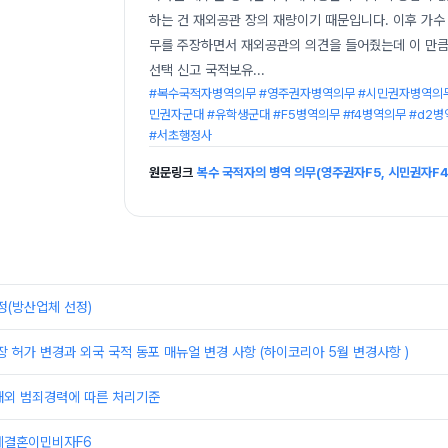
하는 건 재외공관 장의 재량이기 때문입니다. 이후 가수
무를 주장하면서 재외공관의 의견을 들어줬는데 이 만큼
선택 신고 국적보유
...
#복수국적자병역의무 #영주권자병역의무 #시민권자병역의무
민권자군대 #유학생군대 #F5병역의무 #f4병역의무 #d2
#서초행정사
원문링크
복수 국적자의 병역 의무(영주권자F5, 시민권자F4
정(방산업체 선정)
장 허가 변경과 외국 국적 동포 매뉴얼 변경 사항 (하이코리아 5월 변경사항 )
해외 범죄경력에 따른 처리기준
제결혼이민비자F6