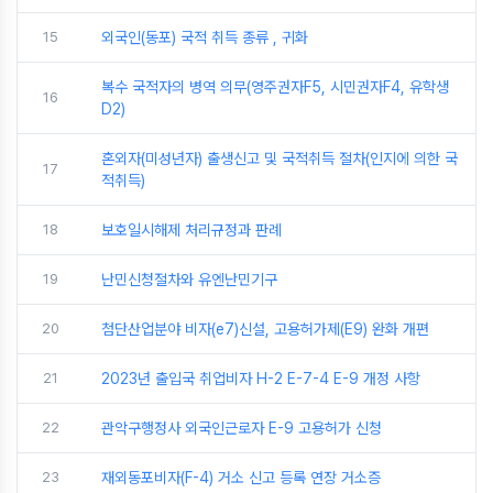
15
외국인(동포) 국적 취득 종류 , 귀화
복수 국적자의 병역 의무(영주권자F5, 시민권자F4, 유학생
16
D2)
혼외자(미성년자) 출생신고 및 국적취득 절차(인지에 의한 국
17
적취득)
18
보호일시해제 처리규정과 판례
19
난민신청절차와 유엔난민기구
20
첨단산업분야 비자(e7)신설, 고용허가제(E9) 완화 개편
21
2023년 출입국 취업비자 H-2 E-7-4 E-9 개정 사항
22
관악구행정사 외국인근로자 E-9 고용허가 신청
23
재외동포비자(F-4) 거소 신고 등록 연장 거소증