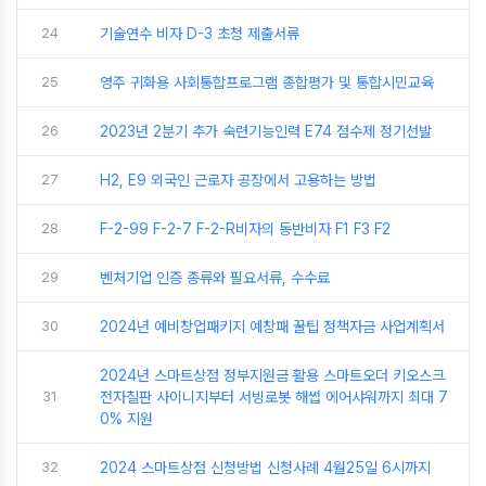
24
기술연수 비자 D-3 초청 제출서류
25
영주 귀화용 사회통합프로그램 종합평가 및 통합시민교육
26
2023년 2분기 추가 숙련기능인력 E74 점수제 정기선발
27
H2, E9 외국인 근로자 공장에서 고용하는 방법
28
F-2-99 F-2-7 F-2-R비자의 동반비자 F1 F3 F2
29
벤처기업 인증 종류와 필요서류, 수수료
30
2024년 예비창업패키지 예창패 꿀팁 정책자금 사업계획서
2024년 스마트상점 정부지원금 활용 스마트오더 키오스크
31
전자칠판 사이니지부터 서빙로봇 해썹 에어샤워까지 최대 7
0% 지원
32
2024 스마트상점 신청방법 신청사례 4월25일 6시까지