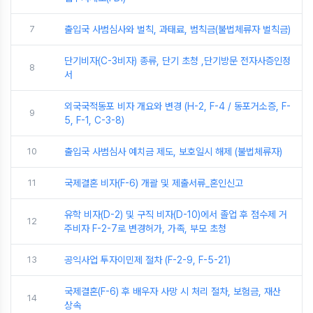
7
출입국 사범심사와 벌칙, 과태료, 범칙금(불법체류자 벌칙금)
단기비자(C-3비자) 종류, 단기 초청 ,단기방문 전자사증인정
8
서
외국국적동포 비자 개요와 변경 (H-2, F-4 / 동포거소증, F-
9
5, F-1, C-3-8)
10
출입국 사범심사 예치금 제도, 보호일시 해제 (불법체류자)
11
국제결혼 비자(F-6) 개괄 및 제출서류_혼인신고
유학 비자(D-2) 및 구직 비자(D-10)에서 졸업 후 점수제 거
12
주비자 F-2-7로 변경허가, 가족, 부모 초청
13
공익사업 투자이민제 절차 (F-2-9, F-5-21)
국제결혼(F-6) 후 배우자 사망 시 처리 절차, 보험금, 재산
14
상속