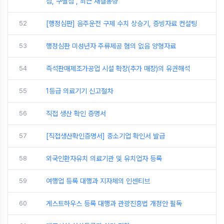
점, 구별점 , 최근 재결동향
52
[행정심판] 음주운전 구제 수치 상승기, 증빙자료 컨설팅
53
행정심판 미성년자 주류제공 혐의 없음 양형자료
54
즉석판매제조가공업 시설 확장(추가 매장)의 유권해석
55
1등급 의료기기 신고절차
56
직접 생산 확인 증명서
57
[직접생산확인증명서] 중소기업 확인서 발급
58
외국인환자유치 의료기관 및 유치업자 등록
59
여행업 등록 대행과 지자체의 인센티브
60
게스트하우스 등록 대행과 관광진흥법 개정안 필독