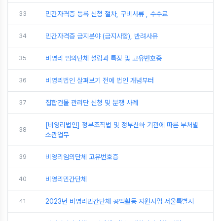
33
민간자격증 등록 신청 절차, 구비서류 , 수수료
34
민간자격증 금지분야 (금지사항), 반려사유
35
비영리 임의단체 설립과 특징 및 고유번호증
36
비영리법인 살펴보기 전에 법인 개념부터
37
집합건물 관리단 신청 및 분쟁 사례
[비영리법인] 정부조직법 및 정부산하 기관에 따른 부처별
38
소관업무
39
비영리임의단체 고유번호증
40
비영리민간단체
41
2023년 비영리민간단체 공익활동 지원사업 서울특별시