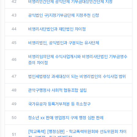
42
비영리민간단체 공익단체 기부금대상민간단체 지정
43
공익법인 구)지정기부금단체 지정추천 신청
44
비영리사단법인과 재단법인 차이점
45
비영리법인, 공익법인과 구분되는 유사단체
비영리임의단체 수익사업개시와 비영리사단법인 기부금영수
46
증의 차이점
47
법인세법령상 과세대상이 되는 비영리법인의 수익사업 범위
48
관악구행정사 사회적 협동조합 설립
49
국가유공자 등록거부처분 등 취소청구
50
청소년 xx 판매 영업정지 구제 행정 심판 판례
[학교폭력] [행정심판] - 학교폭력위원회와 선도위원회 차이
51