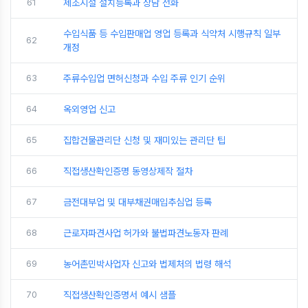
61
제조시설 설치등록과 상담 전화
수입식품 등 수입판매업 영업 등록과 식약처 시행규칙 일부
62
개정
63
주류수입업 면허신청과 수입 주류 인기 순위
64
옥외영업 신고
65
집합건물관리단 신청 및 재미있는 관리단 팁
66
직접생산확인증명 동영상제작 절차
67
금전대부업 및 대부채권매입추심업 등록
68
근로자파견사업 허가와 불법파견노동자 판례
69
농어촌민박사업자 신고와 법제처의 법령 해석
70
직접생산확인증명서 예시 샘플