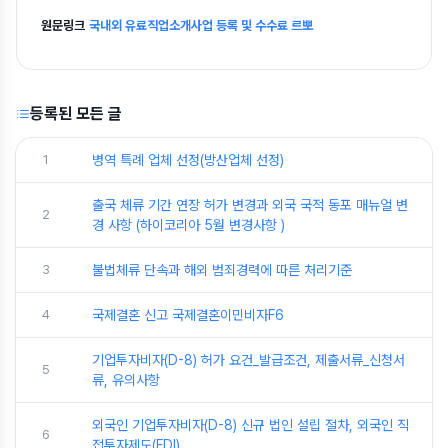
원문링크
국내외 유료직업소개사업 등록 및 수수료 르뽀
등록된 모든 글
1
병역 특례 업체 선정(방산업체 선정)
출국 체류 기간 연장 허가 변경과 외국 국적 동포 매뉴얼 변
2
경 사항 (하이코리아 5월 변경사항 )
3
불법체류 단속과 해외 범죄경력에 따른 처리기준
4
국제결혼 신고 국제결혼이민비자F6
기업투자비자(D-8) 허가 요건_발급조건, 제출서류_신청서
5
류, 유의사항
외국인 기업투자비자(D-8) 신규 법인 설립 절차, 외국인 직
6
접투자제도(FDI)