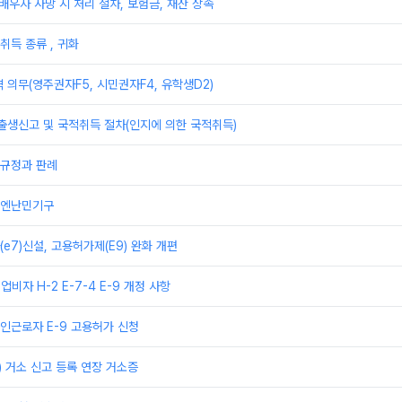
 배우자 사망 시 처리 절차, 보험금, 재산 상속
취득 종류 , 귀화
 의무(영주권자F5, 시민권자F4, 유학생D2)
출생신고 및 국적취득 절차(인지에 의한 국적취득)
규정과 판례
유엔난민기구
e7)신설, 고용허가제(E9) 완화 개편
업비자 H-2 E-7-4 E-9 개정 사항
인근로자 E-9 고용허가 신청
) 거소 신고 등록 연장 거소증