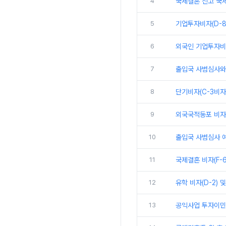
4
국제결혼 신고 국
5
기업투자비자(D-8
6
외국인 기업투자비자
7
출입국 사범심사와 
8
단기비자(C-3비자
9
외국국적동포 비자 개요
10
출입국 사범심사 예
11
국제결혼 비자(F-
12
유학 비자(D-2) 
13
공익사업 투자이민제 절