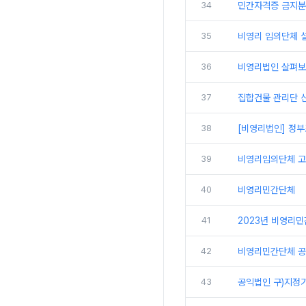
34
민간자격증 금지분야
35
비영리 임의단체 
36
비영리법인 살펴보
37
집합건물 관리단 신
38
[비영리법인] 정
39
비영리임의단체 
40
비영리민간단체
41
2023년 비영리
42
비영리민간단체 공
43
공익법인 구)지정