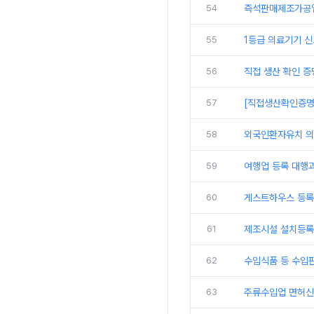
54
즉석판매제조가공업
55
1등급 의료기기 
56
직접 생산 확인 증
57
[직접생산확인증명
58
외국인환자유치 의
59
여행업 등록 대행
60
게스트하우스 등록
61
제조시설 설치등록
62
수입식품 등 수입
63
주류수입업 면허신