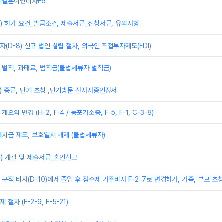
제결혼이민비자F6
) 허가 요건_발급조건, 제출서류_신청서류, 유의사항
(D-8) 신규 법인 설립 절차, 외국인 직접투자제도(FDI)
벌칙, 과태료, 범칙금(불법체류자 벌칙금)
) 종류, 단기 초청 ,단기방문 전자사증인정서
와 변경 (H-2, F-4 / 동포거소증, F-5, F-1, C-3-8)
치금 제도, 보호일시 해제 (불법체류자)
6) 개괄 및 제출서류_혼인신고
및 구직 비자(D-10)에서 졸업 후 점수제 거주비자 F-2-7로 변경허가, 가족, 부모 초
차 (F-2-9, F-5-21)