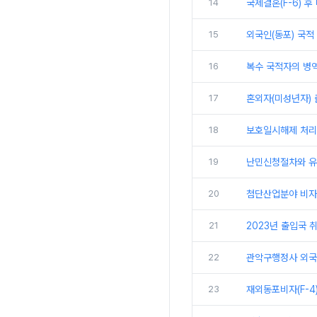
14
국제결혼(F-6) 후
15
외국인(동포) 국적 
16
복수 국적자의 병역
17
혼외자(미성년자) 
18
보호일시해제 처리
19
난민신청절차와 
20
첨단산업분야 비자(
21
2023년 출입국 취
22
관악구행정사 외국
23
재외동포비자(F-4