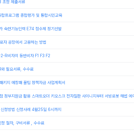
3 초청 제출서류
통합프로그램 종합평가 및 통합시민교육
추가 숙련기능인력 E74 점수제 정기선발
 근로자 공장에서 고용하는 방법
F-2-R비자의 동반비자 F1 F3 F2
류와 필요서류, 수수료
업패키지 예창패 꿀팁 정책자금 사업계획서
상점 정부지원금 활용 스마트오더 키오스크 전자칠판 사이니지부터 서빙로봇 해썹 에
 신청방법 신청사례 4월25일 6시까지
청 절차, 구비서류 , 수수료