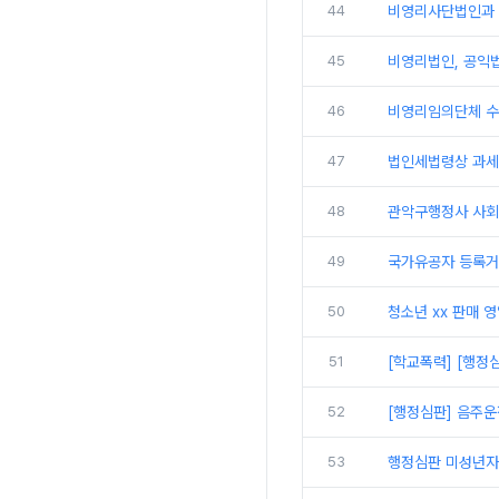
44
비영리사단법인과 
45
비영리법인, 공익
46
비영리임의단체 수
47
법인세법령상 과세
48
관악구행정사 사회
49
국가유공자 등록거
50
청소년 xx 판매 
51
[학교폭력] [행정
52
[행정심판] 음주운
53
행정심판 미성년자