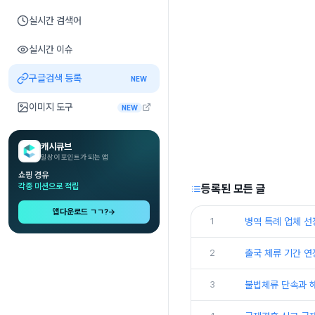
실시간 검색어
실시간 이슈
구글검색 등록
NEW
이미지 도구
NEW
캐시큐브
일상이 포인트가 되는 앱
쇼핑 경유
각종 미션으로 적립
등록된 모든 글
앱다운로드 ㄱㄱ?
→
1
병역 특례 업체 선
2
출국 체류 기간 연
3
불법체류 단속과 