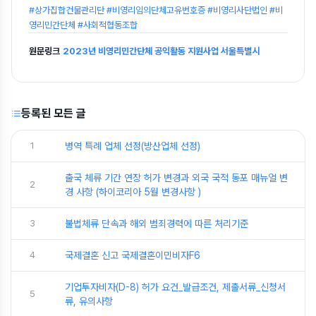
#상가집합건물관리단 #비영리임의단체고유번호증 #비영리사단법인 #비
영리민간단체 #사회적협동조합
원문링크
2023년 비영리민간단체 공익활동 지원사업 서울특별시
등록된 모든 글
1
병역 특례 업체 선정(방산업체 선정)
출국 체류 기간 연장 허가 변경과 외국 국적 동포 매뉴얼 변
2
경 사항 (하이코리아 5월 변경사항 )
3
불법체류 단속과 해외 범죄경력에 따른 처리기준
4
국제결혼 신고 국제결혼이민비자F6
기업투자비자(D-8) 허가 요건_발급조건, 제출서류_신청서
5
류, 유의사항