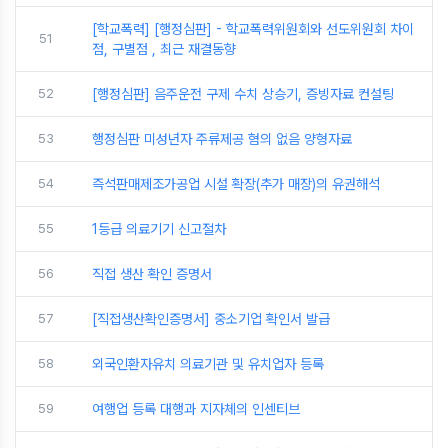
[학교폭력] [행정심판] - 학교폭력위원회와 선도위원회 차이
51
점, 구별점 , 최근 재결동향
52
[행정심판] 음주운전 구제 수치 상승기, 증빙자료 컨설팅
53
행정심판 미성년자 주류제공 혐의 없음 양형자료
54
즉석판매제조가공업 시설 확장(추가 매장)의 유권해석
55
1등급 의료기기 신고절차
56
직접 생산 확인 증명서
57
[직접생산확인증명서] 중소기업 확인서 발급
58
외국인환자유치 의료기관 및 유치업자 등록
59
여행업 등록 대행과 지자체의 인센티브