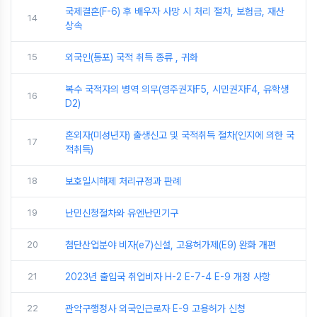
국제결혼(F-6) 후 배우자 사망 시 처리 절차, 보험금, 재산
14
상속
15
외국인(동포) 국적 취득 종류 , 귀화
복수 국적자의 병역 의무(영주권자F5, 시민권자F4, 유학생
16
D2)
혼외자(미성년자) 출생신고 및 국적취득 절차(인지에 의한 국
17
적취득)
18
보호일시해제 처리규정과 판례
19
난민신청절차와 유엔난민기구
20
첨단산업분야 비자(e7)신설, 고용허가제(E9) 완화 개편
21
2023년 출입국 취업비자 H-2 E-7-4 E-9 개정 사항
22
관악구행정사 외국인근로자 E-9 고용허가 신청