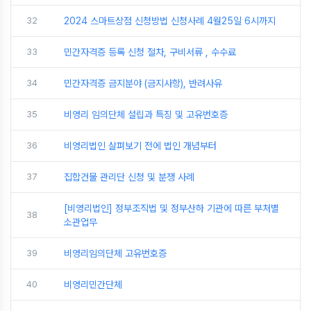
32
2024 스마트상점 신청방법 신청사례 4월25일 6시까지
33
민간자격증 등록 신청 절차, 구비서류 , 수수료
34
민간자격증 금지분야 (금지사항), 반려사유
35
비영리 임의단체 설립과 특징 및 고유번호증
36
비영리법인 살펴보기 전에 법인 개념부터
37
집합건물 관리단 신청 및 분쟁 사례
[비영리법인] 정부조직법 및 정부산하 기관에 따른 부처별
38
소관업무
39
비영리임의단체 고유번호증
40
비영리민간단체