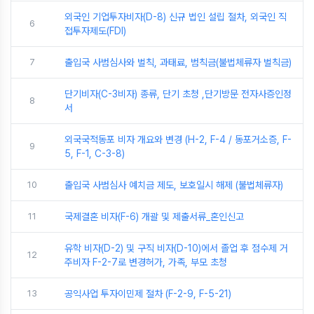
외국인 기업투자비자(D-8) 신규 법인 설립 절차, 외국인 직
6
접투자제도(FDI)
7
출입국 사범심사와 벌칙, 과태료, 범칙금(불법체류자 벌칙금)
단기비자(C-3비자) 종류, 단기 초청 ,단기방문 전자사증인정
8
서
외국국적동포 비자 개요와 변경 (H-2, F-4 / 동포거소증, F-
9
5, F-1, C-3-8)
10
출입국 사범심사 예치금 제도, 보호일시 해제 (불법체류자)
11
국제결혼 비자(F-6) 개괄 및 제출서류_혼인신고
유학 비자(D-2) 및 구직 비자(D-10)에서 졸업 후 점수제 거
12
주비자 F-2-7로 변경허가, 가족, 부모 초청
13
공익사업 투자이민제 절차 (F-2-9, F-5-21)