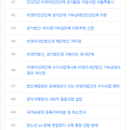
41
2023년 비영리민간단체 공익활동 지원사업 서울특별시
42
비영리민간단체 공익단체 기부금대상민간단체 지정
43
공익법인 구)지정기부금단체 지정추천 신청
44
비영리사단법인과 재단법인 차이점
45
비영리법인, 공익법인과 구분되는 유사단체
비영리임의단체 수익사업개시와 비영리사단법인 기부금영수
46
증의 차이점
47
법인세법령상 과세대상이 되는 비영리법인의 수익사업 범위
48
관악구행정사 사회적 협동조합 설립
49
국가유공자 등록거부처분 등 취소청구
50
청소년 xx 판매 영업정지 구제 행정 심판 판례