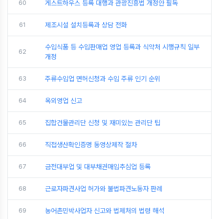
60
게스트하우스 등록 대행과 관광진흥법 개정안 필독
61
제조시설 설치등록과 상담 전화
수입식품 등 수입판매업 영업 등록과 식약처 시행규칙 일부
62
개정
63
주류수입업 면허신청과 수입 주류 인기 순위
64
옥외영업 신고
65
집합건물관리단 신청 및 재미있는 관리단 팁
66
직접생산확인증명 동영상제작 절차
67
금전대부업 및 대부채권매입추심업 등록
68
근로자파견사업 허가와 불법파견노동자 판례
69
농어촌민박사업자 신고와 법제처의 법령 해석