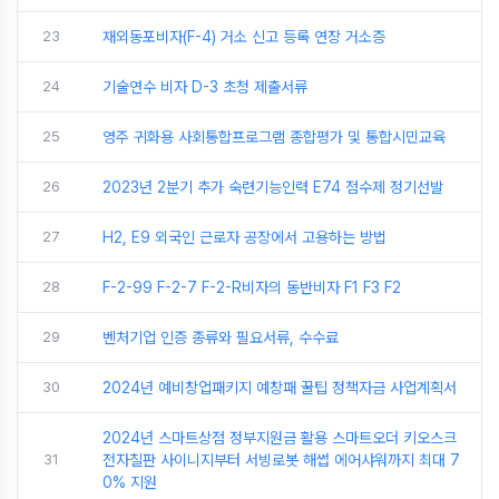
23
재외동포비자(F-4) 거소 신고 등록 연장 거소증
24
기술연수 비자 D-3 초청 제출서류
25
영주 귀화용 사회통합프로그램 종합평가 및 통합시민교육
26
2023년 2분기 추가 숙련기능인력 E74 점수제 정기선발
27
H2, E9 외국인 근로자 공장에서 고용하는 방법
28
F-2-99 F-2-7 F-2-R비자의 동반비자 F1 F3 F2
29
벤처기업 인증 종류와 필요서류, 수수료
30
2024년 예비창업패키지 예창패 꿀팁 정책자금 사업계획서
2024년 스마트상점 정부지원금 활용 스마트오더 키오스크
31
전자칠판 사이니지부터 서빙로봇 해썹 에어샤워까지 최대 7
0% 지원