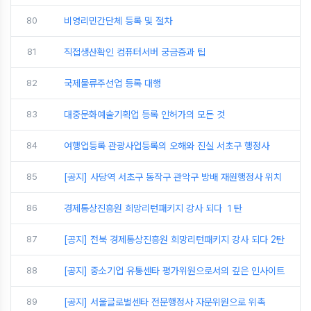
80
비영리민간단체 등록 및 절차
81
직접생산확인 컴퓨터서버 궁금증과 팁
82
국제물류주선업 등록 대행
83
대중문화예술기획업 등록 인허가의 모든 것
84
여행업등록 관광사업등록의 오해와 진실 서초구 행정사
85
[공지] 사당역 서초구 동작구 관악구 방배 재원행정사 위치
86
경제통상진흥원 희망리턴패키지 강사 되다 １탄
87
[공지] 전북 경제통상진흥원 희망리턴패키지 강사 되다 2탄
88
[공지] 중소기업 유통센타 평가위원으로서의 깊은 인사이트
89
[공지] 서울글로벌센타 전문행정사 자문위원으로 위촉