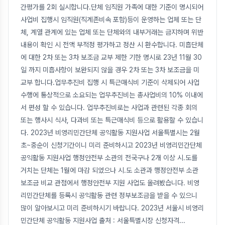
간평가를 2회 실시합니다.단체 임직원 가족에 대한 기준이 명시되어
사업비 집행시 임직원(직계존비속 포함)등이 운영하는 업체 또는 단
체, 계열 관계에 있는 업체 또는 단체와의 내부거래는 금지하며 위반
내용이 확인 시 전액 부적정 평가하고 정산 시 환수합니다. 미흡단체
에 대한 2차 또는 3차 보조금 교부 제한 기한 명시로 23년 11월 30
일 까지 미흡사항이 보완되지 않을 경우 2차 또는 3차 보조금을 미
교부 합니다.업무추진비 집행 시 특근매식비 기준이 삭제되어 사업
수행에 통상적으로 소요되는 업무추진비는 총사업비의 10% 이내에
서 편성 할 수 있습니다. 업무추진비로는 사업과 관련된 각종 회의
또는 행사시 식사, 다과비 또는 특근매식비 등으로 활용할 수 있습니
다. 2023년 비영리민간단체 공익활동 지원사업 서울특별시는 2월
초~중순이 신청기간이니 미리 준비하시고 2023년 비영리민간단체
공익활동 지원사업 행정안전부 소관의 전국구나 2개 이상 시.도를
거치는 단체는 1월에 마감 되었으나 시.도 소관과 행정안전부 소관
보조금 비교 관점에서 행정안전부 지원 사업도 올려봤습니다. 비영
리민간단체를 등록시 공익활동 관련 정부보조금을 받을 수 있으니
많이 알아보시고 미리 준비하시기 바랍니다. 2023년 서울시 비영리
민간단체 공익활동 지원사업 출처 : 서울특별시장 신청자격
...