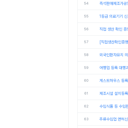
54
즉석판매제조가공업
55
1등급 의료기기 
56
직접 생산 확인 증
57
[직접생산확인증명
58
외국인환자유치 의
59
여행업 등록 대행
60
게스트하우스 등록
61
제조시설 설치등록
62
수입식품 등 수입
63
주류수입업 면허신