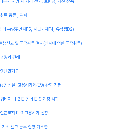
 배우자 사망 시 처리 절차, 보험금, 재산 상속
취득 종류 , 귀화
 의무(영주권자F5, 시민권자F4, 유학생D2)
출생신고 및 국적취득 절차(인지에 의한 국적취득)
규정과 판례
유엔난민기구
e7)신설, 고용허가제(E9) 완화 개편
업비자 H-2 E-7-4 E-9 개정 사항
인근로자 E-9 고용허가 신청
) 거소 신고 등록 연장 거소증