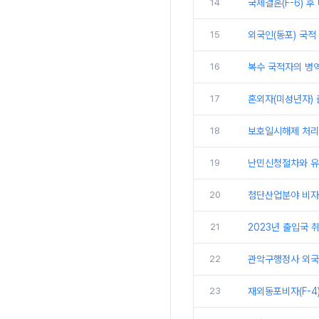
14
국제결혼(F-6) 후
15
외국인(동포) 국적 
16
복수 국적자의 병역
17
혼외자(미성년자) 
18
보호일시해제 처리
19
난민신청절차와 
20
첨단산업분야 비자(
21
2023년 출입국 취
22
관악구행정사 외국
23
재외동포비자(F-4