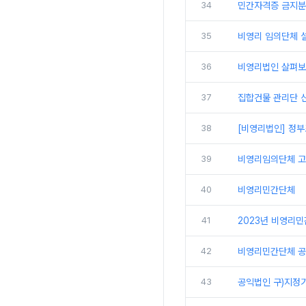
34
민간자격증 금지분야
35
비영리 임의단체 
36
비영리법인 살펴보
37
집합건물 관리단 신
38
[비영리법인] 정
39
비영리임의단체 
40
비영리민간단체
41
2023년 비영리
42
비영리민간단체 공
43
공익법인 구)지정