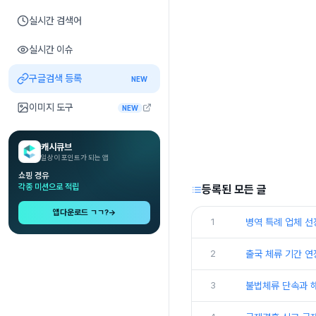
실시간 검색어
실시간 이슈
구글검색 등록
NEW
이미지 도구
NEW
캐시큐브
일상이 포인트가 되는 앱
쇼핑 경유
각종 미션으로 적립
등록된 모든 글
앱다운로드 ㄱㄱ?
→
1
병역 특례 업체 선
2
출국 체류 기간 연
3
불법체류 단속과 