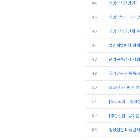
44
비영리사단법인과 
45
비영리법인, 공익
46
비영리임의단체 수
47
법인세법령상 과세
48
관악구행정사 사회
49
국가유공자 등록거
50
청소년 xx 판매 
51
[학교폭력] [행정
52
[행정심판] 음주운
53
행정심판 미성년자