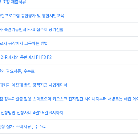
3 초청 제출서류
통합프로그램 종합평가 및 통합시민교육
추가 숙련기능인력 E74 점수제 정기선발
 근로자 공장에서 고용하는 방법
F-2-R비자의 동반비자 F1 F3 F2
류와 필요서류, 수수료
업패키지 예창패 꿀팁 정책자금 사업계획서
상점 정부지원금 활용 스마트오더 키오스크 전자칠판 사이니지부터 서빙로봇 해썹 에
 신청방법 신청사례 4월25일 6시까지
청 절차, 구비서류 , 수수료