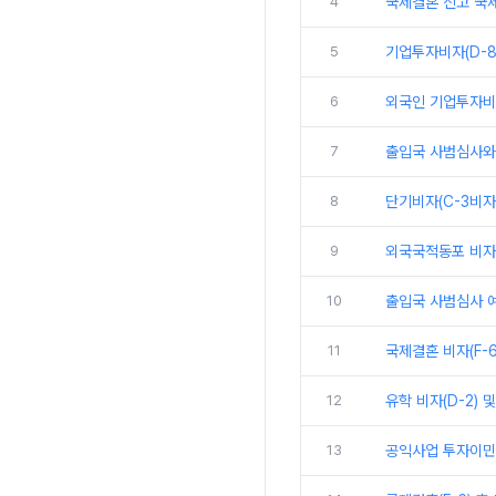
4
국제결혼 신고 국
5
기업투자비자(D-8
6
외국인 기업투자비자
7
출입국 사범심사와 
8
단기비자(C-3비자
9
외국국적동포 비자 개요
10
출입국 사범심사 예
11
국제결혼 비자(F-
12
유학 비자(D-2) 
13
공익사업 투자이민제 절