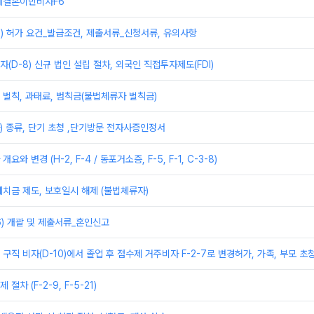
제결혼이민비자F6
) 허가 요건_발급조건, 제출서류_신청서류, 유의사항
(D-8) 신규 법인 설립 절차, 외국인 직접투자제도(FDI)
벌칙, 과태료, 범칙금(불법체류자 벌칙금)
) 종류, 단기 초청 ,단기방문 전자사증인정서
와 변경 (H-2, F-4 / 동포거소증, F-5, F-1, C-3-8)
치금 제도, 보호일시 해제 (불법체류자)
6) 개괄 및 제출서류_혼인신고
및 구직 비자(D-10)에서 졸업 후 점수제 거주비자 F-2-7로 변경허가, 가족, 부모 초
차 (F-2-9, F-5-21)