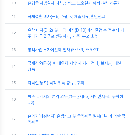
10
출입국 사범심사 예치금 제도, 보호일시 해제 (불법체류자)
11
국제결혼 비자(F-6) 개괄 및 제출서류_혼인신고
유학 비자(D-2) 및 구직 비자(D-10)에서 졸업 후 점수제 거
12
주비자 F-2-7로 변경허가, 가족, 부모 초청
13
공익사업 투자이민제 절차 (F-2-9, F-5-21)
국제결혼(F-6) 후 배우자 사망 시 처리 절차, 보험금, 재산
14
상속
15
외국인(동포) 국적 취득 종류 , 귀화
복수 국적자의 병역 의무(영주권자F5, 시민권자F4, 유학생
16
D2)
혼외자(미성년자) 출생신고 및 국적취득 절차(인지에 의한 국
17
적취득)