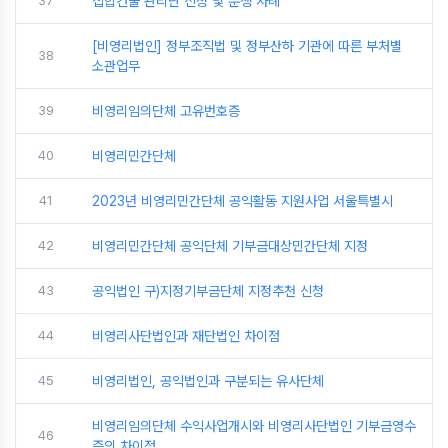
37
집합건물 관리단 신청 및 분쟁 사례
[비영리법인] 정부조직법 및 정부산하 기관에 따른 부처별
38
소관업무
39
비영리임의단체 고유번호증
40
비영리민간단체
41
2023년 비영리민간단체 공익활동 지원사업 서울특별시
42
비영리민간단체 공익단체 기부금대상민간단체 지정
43
공익법인 구)지정기부금단체 지정추천 신청
44
비영리사단법인과 재단법인 차이점
45
비영리법인, 공익법인과 구분되는 유사단체
비영리임의단체 수익사업개시와 비영리사단법인 기부금영수
46
증의 차이점