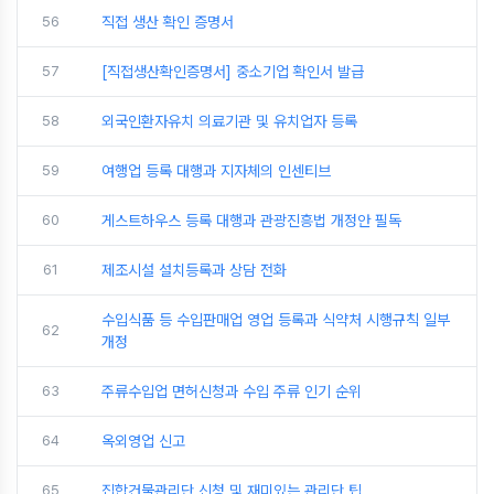
56
직접 생산 확인 증명서
57
[직접생산확인증명서] 중소기업 확인서 발급
58
외국인환자유치 의료기관 및 유치업자 등록
59
여행업 등록 대행과 지자체의 인센티브
60
게스트하우스 등록 대행과 관광진흥법 개정안 필독
61
제조시설 설치등록과 상담 전화
수입식품 등 수입판매업 영업 등록과 식약처 시행규칙 일부
62
개정
63
주류수입업 면허신청과 수입 주류 인기 순위
64
옥외영업 신고
65
집합건물관리단 신청 및 재미있는 관리단 팁