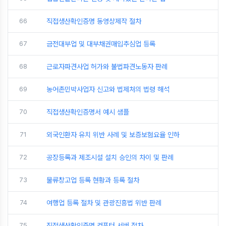
66
직접생산확인증명 동영상제작 절차
67
금전대부업 및 대부채권매입추심업 등록
68
근로자파견사업 허가와 불법파견노동자 판례
69
농어촌민박사업자 신고와 법제처의 법령 해석
70
직접생산확인증명서 예시 샘플
71
외국인환자 유치 위반 사례 및 보증보험요율 인하
72
공장등록과 제조시설 설치 승인의 차이 및 판례
73
물류창고업 등록 현황과 등록 절차
74
여행업 등록 절차 및 관광진흥법 위반 판례
75
직접생산확인증명 컴퓨터 서버 절차