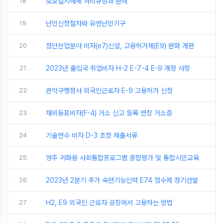
18
보호일시해제 처리규정과 판례
19
난민신청절차와 유엔난민기구
20
첨단산업분야 비자(e7)신설, 고용허가제(E9) 완화 개편
21
2023년 출입국 취업비자 H-2 E-7-4 E-9 개정 사항
22
관악구행정사 외국인근로자 E-9 고용허가 신청
23
재외동포비자(F-4) 거소 신고 등록 연장 거소증
24
기술연수 비자 D-3 초청 제출서류
25
영주 귀화용 사회통합프로그램 종합평가 및 통합시민교육
26
2023년 2분기 추가 숙련기능인력 E74 점수제 정기선발
27
H2, E9 외국인 근로자 공장에서 고용하는 방법