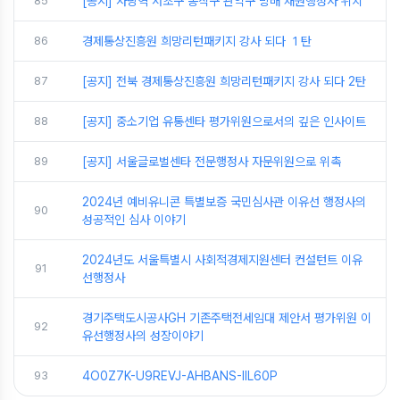
85
[공지] 사당역 서초구 동작구 관악구 방배 재원행정사 위치
86
경제통상진흥원 희망리턴패키지 강사 되다 １탄
87
[공지] 전북 경제통상진흥원 희망리턴패키지 강사 되다 2탄
88
[공지] 중소기업 유통센타 평가위원으로서의 깊은 인사이트
89
[공지] 서울글로벌센타 전문행정사 자문위원으로 위촉
2024년 예비유니콘 특별보증 국민심사관 이유선 행정사의
90
성공적인 심사 이야기
2024년도 서울특별시 사회적경제지원센터 컨설턴트 이유
91
선행정사
경기주택도시공사GH 기존주택전세임대 제안서 평가위원 이
92
유선행정사의 성장이야기
93
4O0Z7K-U9REVJ-AHBANS-IIL60P