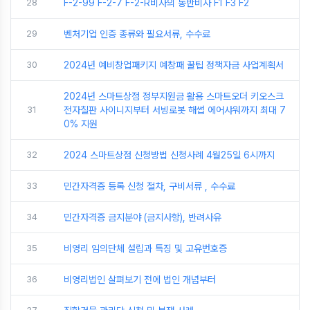
28
F-2-99 F-2-7 F-2-R비자의 동반비자 F1 F3 F2
29
벤처기업 인증 종류와 필요서류, 수수료
30
2024년 예비창업패키지 예창패 꿀팁 정책자금 사업계획서
2024년 스마트상점 정부지원금 활용 스마트오더 키오스크
31
전자칠판 사이니지부터 서빙로봇 해썹 에어샤워까지 최대 7
0% 지원
32
2024 스마트상점 신청방법 신청사례 4월25일 6시까지
33
민간자격증 등록 신청 절차, 구비서류 , 수수료
34
민간자격증 금지분야 (금지사항), 반려사유
35
비영리 임의단체 설립과 특징 및 고유번호증
36
비영리법인 살펴보기 전에 법인 개념부터