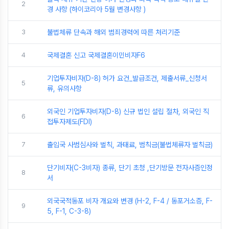
2
경 사항 (하이코리아 5월 변경사항 )
3
불법체류 단속과 해외 범죄경력에 따른 처리기준
4
국제결혼 신고 국제결혼이민비자F6
기업투자비자(D-8) 허가 요건_발급조건, 제출서류_신청서
5
류, 유의사항
외국인 기업투자비자(D-8) 신규 법인 설립 절차, 외국인 직
6
접투자제도(FDI)
7
출입국 사범심사와 벌칙, 과태료, 범칙금(불법체류자 벌칙금)
단기비자(C-3비자) 종류, 단기 초청 ,단기방문 전자사증인정
8
서
외국국적동포 비자 개요와 변경 (H-2, F-4 / 동포거소증, F-
9
5, F-1, C-3-8)