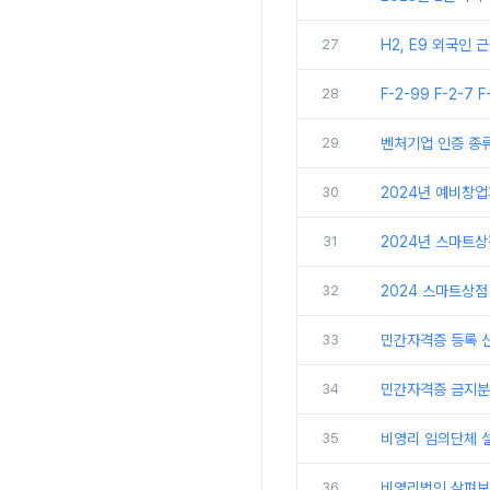
27
H2, E9 외국인
28
F-2-99 F-2-7 
29
벤처기업 인증 종
30
2024년 예비창
31
2024년 스마트
32
2024 스마트상점
33
민간자격증 등록 신
34
민간자격증 금지분야
35
비영리 임의단체 
36
비영리법인 살펴보