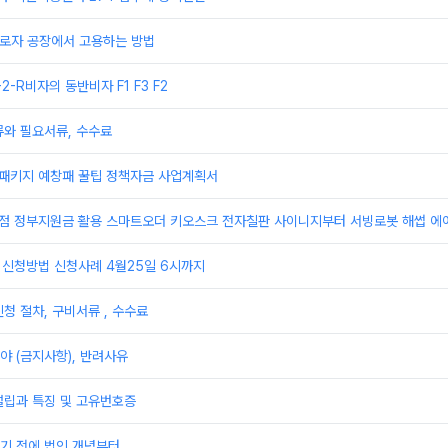
 근로자 공장에서 고용하는 방법
F-2-R비자의 동반비자 F1 F3 F2
류와 필요서류, 수수료
업패키지 예창패 꿀팁 정책자금 사업계획서
상점 정부지원금 활용 스마트오더 키오스크 전자칠판 사이니지부터 서빙로봇 해썹 에
 신청방법 신청사례 4월25일 6시까지
청 절차, 구비서류 , 수수료
 (금지사항), 반려사유
설립과 특징 및 고유번호증
기 전에 법인 개념부터