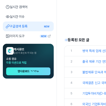
실시간 검색어
실시간 이슈
구글검색 등록
NEW
이미지 도구
NEW
등록된 모든 글
캐시큐브
1
병역 특례 업체 선
일상이 포인트가 되는 앱
쇼핑 경유
2
출국 체류 기간 연
각종 미션으로 적립
앱다운로드 ㄱㄱ?
→
3
불법체류 단속과 
4
국제결혼 신고 국
5
기업투자비자(D-8
6
외국인 기업투자비자