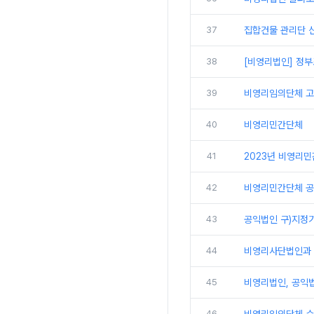
37
집합건물 관리단 신
38
[비영리법인] 정
39
비영리임의단체 
40
비영리민간단체
41
2023년 비영리
42
비영리민간단체 공
43
공익법인 구)지정
44
비영리사단법인과 
45
비영리법인, 공익
46