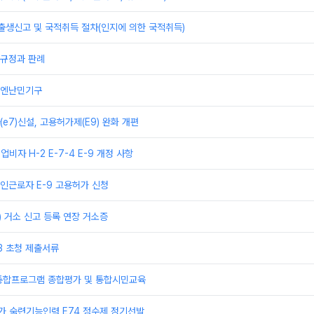
출생신고 및 국적취득 절차(인지에 의한 국적취득)
규정과 판례
유엔난민기구
e7)신설, 고용허가제(E9) 완화 개편
업비자 H-2 E-7-4 E-9 개정 사항
인근로자 E-9 고용허가 신청
) 거소 신고 등록 연장 거소증
3 초청 제출서류
통합프로그램 종합평가 및 통합시민교육
추가 숙련기능인력 E74 점수제 정기선발