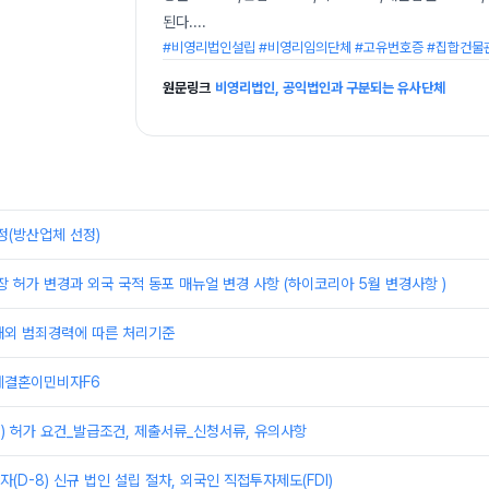
된다.
...
#비영리법인설립 #비영리임의단체 #고유번호증 #집합건물
원문링크
비영리법인, 공익법인과 구분되는 유사단체
정(방산업체 선정)
장 허가 변경과 외국 국적 동포 매뉴얼 변경 사항 (하이코리아 5월 변경사항 )
해외 범죄경력에 따른 처리기준
제결혼이민비자F6
) 허가 요건_발급조건, 제출서류_신청서류, 유의사항
(D-8) 신규 법인 설립 절차, 외국인 직접투자제도(FDI)