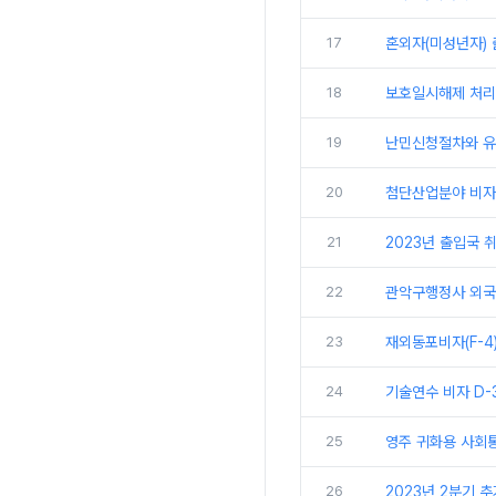
17
혼외자(미성년자) 
18
보호일시해제 처리
19
난민신청절차와 
20
첨단산업분야 비자(
21
2023년 출입국 취
22
관악구행정사 외국
23
재외동포비자(F-4
24
기술연수 비자 D-
25
영주 귀화용 사회
26
2023년 2분기 