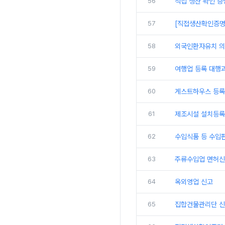
56
직접 생산 확인 증
57
[직접생산확인증명
58
외국인환자유치 의
59
여행업 등록 대행
60
게스트하우스 등록
61
제조시설 설치등록
62
수입식품 등 수입
63
주류수입업 면허신
64
옥외영업 신고
65
집합건물관리단 신