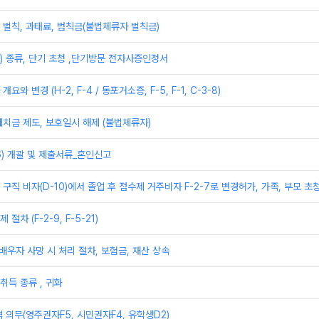
벌칙, 과태료, 범칙금(불법체류자 벌칙금)
) 종류, 단기 초청 ,단기방문 전자사증인정서
와 변경 (H-2, F-4 / 동포거소증, F-5, F-1, C-3-8)
치금 제도, 보호일시 해제 (불법체류자)
6) 개괄 및 제출서류_혼인신고
및 구직 비자(D-10)에서 졸업 후 점수제 거주비자 F-2-7로 변경허가, 가족, 부모 초
차 (F-2-9, F-5-21)
 배우자 사망 시 처리 절차, 보험금, 재산 상속
취득 종류 , 귀화
 의무(영주권자F5, 시민권자F4, 유학생D2)