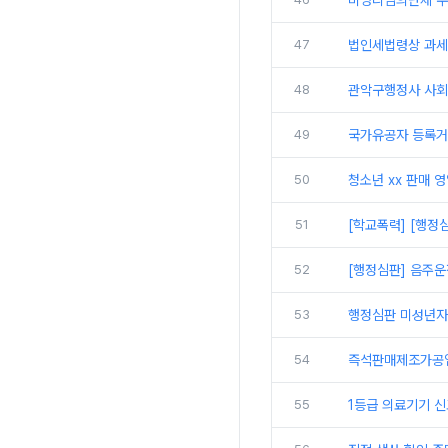
비영리임의단체 수
47
법인세법령상 과세
48
관악구행정사 사회
49
국가유공자 등록거
50
청소년 xx 판매 
51
[학교폭력] [행정
52
[행정심판] 음주운
53
행정심판 미성년자
54
즉석판매제조가공업
55
1등급 의료기기 