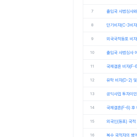
7
출입국 사범심사와 
8
단기비자(C-3비자
9
외국국적동포 비자 개요
10
출입국 사범심사 예
11
국제결혼 비자(F-
12
유학 비자(D-2) 
13
공익사업 투자이민제 절
14
국제결혼(F-6) 후
15
외국인(동포) 국적 
16
복수 국적자의 병역