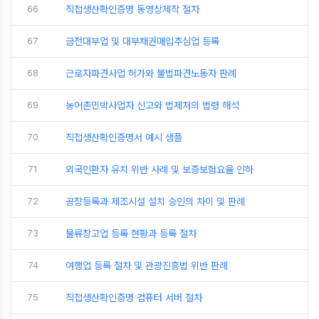
66
직접생산확인증명 동영상제작 절차
67
금전대부업 및 대부채권매입추심업 등록
68
근로자파견사업 허가와 불법파견노동자 판례
69
농어촌민박사업자 신고와 법제처의 법령 해석
70
직접생산확인증명서 예시 샘플
71
외국인환자 유치 위반 사례 및 보증보험요율 인하
72
공장등록과 제조시설 설치 승인의 차이 및 판례
73
물류창고업 등록 현황과 등록 절차
74
여행업 등록 절차 및 관광진흥법 위반 판례
75
직접생산확인증명 컴퓨터 서버 절차