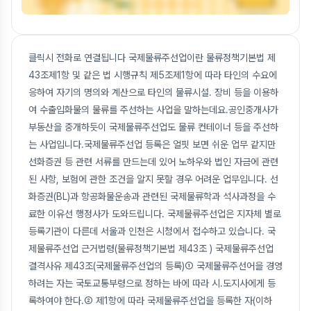
클릭시 전화로 연결됩니다 국제물류주선업이란 물류정책기본법 제
43조제1항 및 같은 법 시행규칙 제5조제1항에 따라 타인의 수요에
응하여 자기의 명의와 계산으로 타인의 물류시설. 장비 등을 이용하
여 수출입화물의 물류를 주선하는 사업을 말하는데요.공인중개사가
부동산을 중개하듯이 국제물류주선업도 물류 컨테이너 등을 주선하
는 사업입니다.국제물류주선업 등록은 얼핏 보면 쉬운 업무 같지만
선화증권 등 관련 서류를 만드는데 있어 노하우와 법인 자금에 관련
된 사항, 보험에 관한 조건을 알지 못할 경우 어려운 업무입니다. 선
화증권(BL)과 항공화물운송과 관련된 국제물류학과 석사과정을 수
료한 이유선 행정사가 도와드립니다. 국제물류주선업은 지자체 별로
등록기관이 다른데 서울과 인천은 시청에서 접수하고 있습니다. 국
제물류주선업 근거법령(물류정책기본법 제43조 ) 국제물류주선업
결격사유 제43조(국제물류주선업의 등록)① 국제물류주선어을 경영
하려는 자는 국토교통부령으로 정하는 바에 따라 시.도지사에게 등
록하여야 한다.② 제1항에 따라 국제물류주선업을 등록한 자(이하