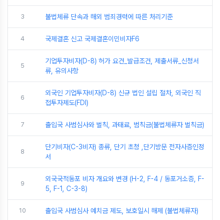
3
불법체류 단속과 해외 범죄경력에 따른 처리기준
4
국제결혼 신고 국제결혼이민비자F6
기업투자비자(D-8) 허가 요건_발급조건, 제출서류_신청서
5
류, 유의사항
외국인 기업투자비자(D-8) 신규 법인 설립 절차, 외국인 직
6
접투자제도(FDI)
7
출입국 사범심사와 벌칙, 과태료, 범칙금(불법체류자 벌칙금)
단기비자(C-3비자) 종류, 단기 초청 ,단기방문 전자사증인정
8
서
외국국적동포 비자 개요와 변경 (H-2, F-4 / 동포거소증, F-
9
5, F-1, C-3-8)
10
출입국 사범심사 예치금 제도, 보호일시 해제 (불법체류자)