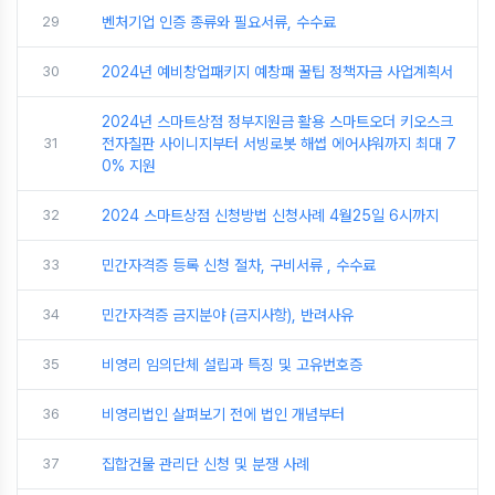
29
벤처기업 인증 종류와 필요서류, 수수료
30
2024년 예비창업패키지 예창패 꿀팁 정책자금 사업계획서
2024년 스마트상점 정부지원금 활용 스마트오더 키오스크
31
전자칠판 사이니지부터 서빙로봇 해썹 에어샤워까지 최대 7
0% 지원
32
2024 스마트상점 신청방법 신청사례 4월25일 6시까지
33
민간자격증 등록 신청 절차, 구비서류 , 수수료
34
민간자격증 금지분야 (금지사항), 반려사유
35
비영리 임의단체 설립과 특징 및 고유번호증
36
비영리법인 살펴보기 전에 법인 개념부터
37
집합건물 관리단 신청 및 분쟁 사례