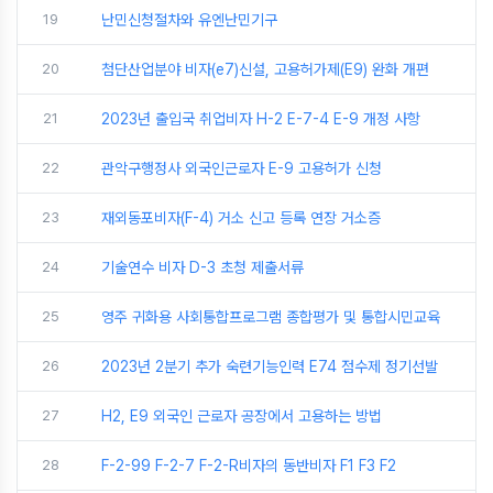
19
난민신청절차와 유엔난민기구
20
첨단산업분야 비자(e7)신설, 고용허가제(E9) 완화 개편
21
2023년 출입국 취업비자 H-2 E-7-4 E-9 개정 사항
22
관악구행정사 외국인근로자 E-9 고용허가 신청
23
재외동포비자(F-4) 거소 신고 등록 연장 거소증
24
기술연수 비자 D-3 초청 제출서류
25
영주 귀화용 사회통합프로그램 종합평가 및 통합시민교육
26
2023년 2분기 추가 숙련기능인력 E74 점수제 정기선발
27
H2, E9 외국인 근로자 공장에서 고용하는 방법
28
F-2-99 F-2-7 F-2-R비자의 동반비자 F1 F3 F2