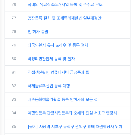
76
국내외 유료직업소개사업 등록 및 수수료 르뽀
77
공장등록 절차 및 조세특례제한법 일부개정안
78
인.허가 총괄
79
외국인환자 유치 노하우 및 등록 절차
80
비영리민간단체 등록 및 절차
81
직접생산확인 컴퓨터서버 궁금증과 팁
82
국제물류주선업 등록 대행
83
대중문화예술기획업 등록 인허가의 모든 것
84
여행업등록 관광사업등록의 오해와 진실 서초구 행정사
85
[공지] 사당역 서초구 동작구 관악구 방배 재원행정사 위치