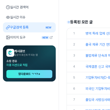
실시간 검색어
실시간 이슈
등록된 모든 글
구글검색 등록
NEW
1
병역 특례 업체 선
이미지 도구
NEW
2
출국 체류 기간 연
캐시큐브
일상이 포인트가 되는 앱
3
불법체류 단속과 
쇼핑 경유
각종 미션으로 적립
4
국제결혼 신고 국
앱다운로드 ㄱㄱ?
→
5
기업투자비자(D-8
6
외국인 기업투자비자
7
출입국 사범심사와 