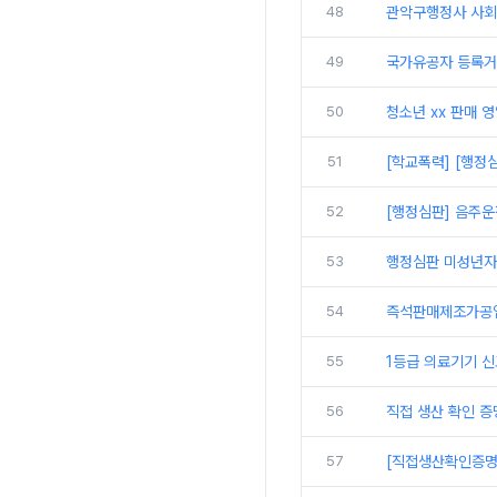
48
관악구행정사 사회
49
국가유공자 등록거
50
청소년 xx 판매 
51
[학교폭력] [행정
52
[행정심판] 음주운
53
행정심판 미성년자
54
즉석판매제조가공업
55
1등급 의료기기 
56
직접 생산 확인 증
57
[직접생산확인증명