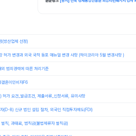
원문링크
[공지] 전북 경제통상진흥원 희망리턴패키지 강사 
정(방산업체 선정)
장 허가 변경과 외국 국적 동포 매뉴얼 변경 사항 (하이코리아 5월 변경사항 )
해외 범죄경력에 따른 처리기준
제결혼이민비자F6
) 허가 요건_발급조건, 제출서류_신청서류, 유의사항
(D-8) 신규 법인 설립 절차, 외국인 직접투자제도(FDI)
벌칙, 과태료, 범칙금(불법체류자 벌칙금)