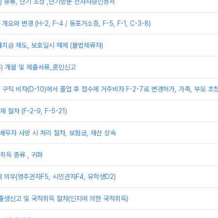
) 종류, 단기 초청 ,단기방문 전자사증인정서
와 변경 (H-2, F-4 / 동포거소증, F-5, F-1, C-3-8)
치금 제도, 보호일시 해제 (불법체류자)
6) 개괄 및 제출서류_혼인신고
및 구직 비자(D-10)에서 졸업 후 점수제 거주비자 F-2-7로 변경허가, 가족, 부모 초
차 (F-2-9, F-5-21)
 배우자 사망 시 처리 절차, 보험금, 재산 상속
취득 종류 , 귀화
 의무(영주권자F5, 시민권자F4, 유학생D2)
출생신고 및 국적취득 절차(인지에 의한 국적취득)