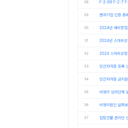
28
F-2-99 F-2-7 
29
벤처기업 인증 종
30
2024년 예비창
31
2024년 스마트
32
2024 스마트상점
33
민간자격증 등록 신
34
민간자격증 금지분야
35
비영리 임의단체 
36
비영리법인 살펴보
37
집합건물 관리단 신