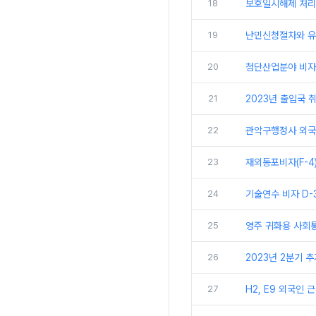
18
보호일시해제 처리
19
난민신청절차와 
20
첨단산업분야 비자(
21
2023년 출입국 취
22
관악구행정사 외국
23
재외동포비자(F-4
24
기술연수 비자 D-
25
영주 귀화용 사회
26
2023년 2분기 
27
H2, E9 외국인