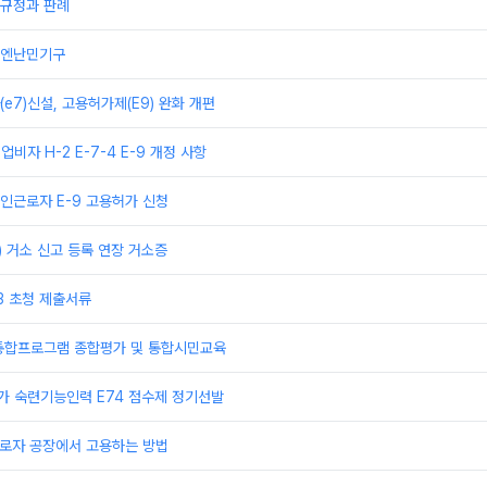
규정과 판례
유엔난민기구
e7)신설, 고용허가제(E9) 완화 개편
업비자 H-2 E-7-4 E-9 개정 사항
인근로자 E-9 고용허가 신청
) 거소 신고 등록 연장 거소증
3 초청 제출서류
통합프로그램 종합평가 및 통합시민교육
추가 숙련기능인력 E74 점수제 정기선발
 근로자 공장에서 고용하는 방법