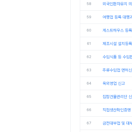
58
외국인환자유치 의
59
여행업 등록 대행
60
게스트하우스 등록
61
제조시설 설치등록
62
수입식품 등 수입
63
주류수입업 면허신
64
옥외영업 신고
65
집합건물관리단 신
66
직접생산확인증명 
67
금전대부업 및 대