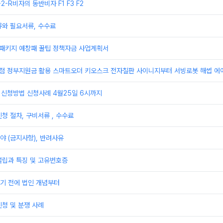
F-2-R비자의 동반비자 F1 F3 F2
류와 필요서류, 수수료
업패키지 예창패 꿀팁 정책자금 사업계획서
상점 정부지원금 활용 스마트오더 키오스크 전자칠판 사이니지부터 서빙로봇 해썹 에
 신청방법 신청사례 4월25일 6시까지
청 절차, 구비서류 , 수수료
 (금지사항), 반려사유
설립과 특징 및 고유번호증
기 전에 법인 개념부터
청 및 분쟁 사례