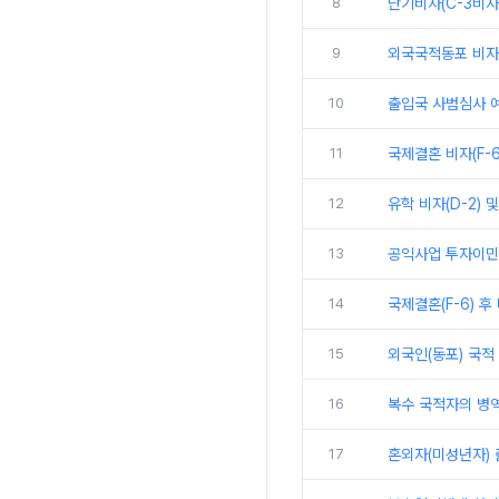
8
단기비자(C-3비자
9
외국국적동포 비자 개요
10
출입국 사범심사 예
11
국제결혼 비자(F-
12
유학 비자(D-2) 
13
공익사업 투자이민제 절
14
국제결혼(F-6) 후
15
외국인(동포) 국적 
16
복수 국적자의 병역
17
혼외자(미성년자) 