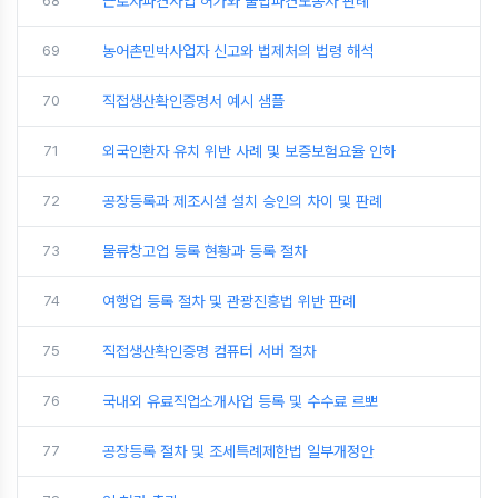
68
근로자파견사업 허가와 불법파견노동자 판례
69
농어촌민박사업자 신고와 법제처의 법령 해석
70
직접생산확인증명서 예시 샘플
71
외국인환자 유치 위반 사례 및 보증보험요율 인하
72
공장등록과 제조시설 설치 승인의 차이 및 판례
73
물류창고업 등록 현황과 등록 절차
74
여행업 등록 절차 및 관광진흥법 위반 판례
75
직접생산확인증명 컴퓨터 서버 절차
76
국내외 유료직업소개사업 등록 및 수수료 르뽀
77
공장등록 절차 및 조세특례제한법 일부개정안