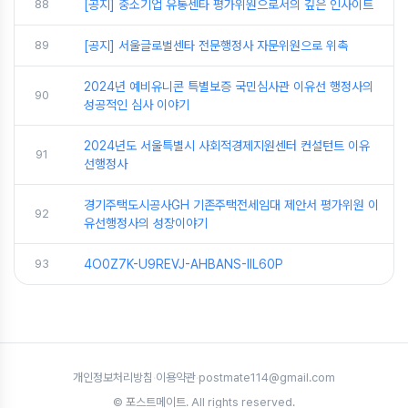
88
[공지] 중소기업 유통센타 평가위원으로서의 깊은 인사이트
89
[공지] 서울글로벌센타 전문행정사 자문위원으로 위촉
2024년 예비유니콘 특별보증 국민심사관 이유선 행정사의
90
성공적인 심사 이야기
2024년도 서울특별시 사회적경제지원센터 컨설턴트 이유
91
선행정사
경기주택도시공사GH 기존주택전세임대 제안서 평가위원 이
92
유선행정사의 성장이야기
93
4O0Z7K-U9REVJ-AHBANS-IIL60P
개인정보처리방침
·
이용약관
·
postmate114@gmail.com
© 포스트메이트. All rights reserved.