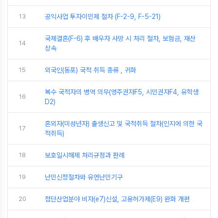
13
공익사업 투자이민제 절차 (F-2-9, F-5-21)
국제결혼(F-6) 후 배우자 사망 시 처리 절차, 보험금, 재산
14
상속
15
외국인(동포) 국적 취득 종류 , 귀화
복수 국적자의 병역 의무(영주권자F5, 시민권자F4, 유학생
16
D2)
혼외자(미성년자) 출생신고 및 국적취득 절차(인지에 의한 국
17
적취득)
18
보호일시해제 처리규정과 판례
19
난민신청절차와 유엔난민기구
20
첨단산업분야 비자(e7)신설, 고용허가제(E9) 완화 개편