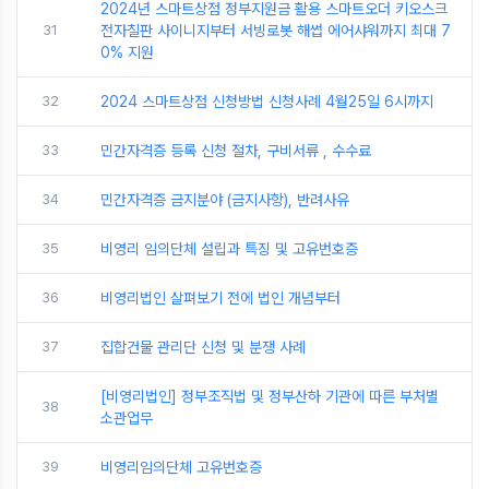
2024년 스마트상점 정부지원금 활용 스마트오더 키오스크
31
전자칠판 사이니지부터 서빙로봇 해썹 에어샤워까지 최대 7
0% 지원
32
2024 스마트상점 신청방법 신청사례 4월25일 6시까지
33
민간자격증 등록 신청 절차, 구비서류 , 수수료
34
민간자격증 금지분야 (금지사항), 반려사유
35
비영리 임의단체 설립과 특징 및 고유번호증
36
비영리법인 살펴보기 전에 법인 개념부터
37
집합건물 관리단 신청 및 분쟁 사례
[비영리법인] 정부조직법 및 정부산하 기관에 따른 부처별
38
소관업무
39
비영리임의단체 고유번호증