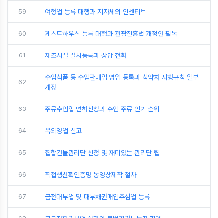
59
여행업 등록 대행과 지자체의 인센티브
60
게스트하우스 등록 대행과 관광진흥법 개정안 필독
61
제조시설 설치등록과 상담 전화
수입식품 등 수입판매업 영업 등록과 식약처 시행규칙 일부
62
개정
63
주류수입업 면허신청과 수입 주류 인기 순위
64
옥외영업 신고
65
집합건물관리단 신청 및 재미있는 관리단 팁
66
직접생산확인증명 동영상제작 절차
67
금전대부업 및 대부채권매입추심업 등록