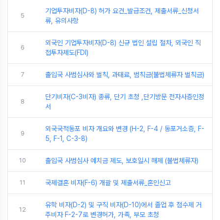
기업투자비자(D-8) 허가 요건_발급조건, 제출서류_신청서
5
류, 유의사항
외국인 기업투자비자(D-8) 신규 법인 설립 절차, 외국인 직
6
접투자제도(FDI)
7
출입국 사범심사와 벌칙, 과태료, 범칙금(불법체류자 벌칙금)
단기비자(C-3비자) 종류, 단기 초청 ,단기방문 전자사증인정
8
서
외국국적동포 비자 개요와 변경 (H-2, F-4 / 동포거소증, F-
9
5, F-1, C-3-8)
10
출입국 사범심사 예치금 제도, 보호일시 해제 (불법체류자)
11
국제결혼 비자(F-6) 개괄 및 제출서류_혼인신고
유학 비자(D-2) 및 구직 비자(D-10)에서 졸업 후 점수제 거
12
주비자 F-2-7로 변경허가, 가족, 부모 초청