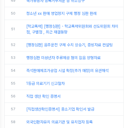
49
국가유공자 등록거부처분 등 취소청구
50
청소년 xx 판매 영업정지 구제 행정 심판 판례
[학교폭력] [행정심판] - 학교폭력위원회와 선도위원회 차이
51
점, 구별점 , 최근 재결동향
52
[행정심판] 음주운전 구제 수치 상승기, 증빙자료 컨설팅
53
행정심판 미성년자 주류제공 혐의 없음 양형자료
54
즉석판매제조가공업 시설 확장(추가 매장)의 유권해석
55
1등급 의료기기 신고절차
56
직접 생산 확인 증명서
57
[직접생산확인증명서] 중소기업 확인서 발급
58
외국인환자유치 의료기관 및 유치업자 등록