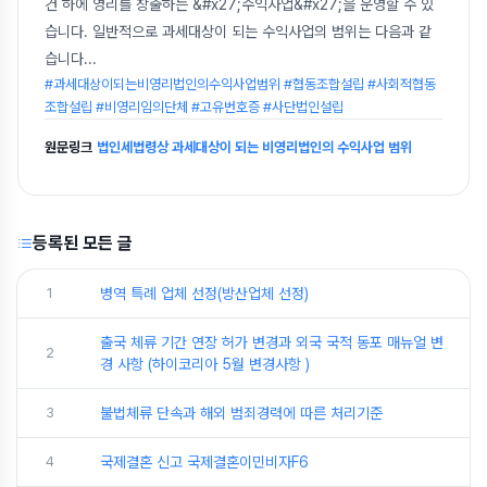
건 하에 영리를 창출하는 &#x27;수익사업&#x27;을 운영할 수 있
습니다. 일반적으로 과세대상이 되는 수익사업의 범위는 다음과 같
습니다
...
#과세대상이되는비영리법인의수익사업범위 #협동조합설립 #사회적협동
조합설립 #비영리임의단체 #고유번호증 #사단법인설립
원문링크
법인세법령상 과세대상이 되는 비영리법인의 수익사업 범위
등록된 모든 글
1
병역 특례 업체 선정(방산업체 선정)
출국 체류 기간 연장 허가 변경과 외국 국적 동포 매뉴얼 변
2
경 사항 (하이코리아 5월 변경사항 )
3
불법체류 단속과 해외 범죄경력에 따른 처리기준
4
국제결혼 신고 국제결혼이민비자F6