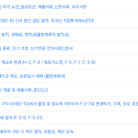
) 허가 요건_발급조건, 제출서류_신청서류, 유의사항
(D-8) 신규 법인 설립 절차, 외국인 직접투자제도(FDI)
벌칙, 과태료, 범칙금(불법체류자 벌칙금)
) 종류, 단기 초청 ,단기방문 전자사증인정서
와 변경 (H-2, F-4 / 동포거소증, F-5, F-1, C-3-8)
치금 제도, 보호일시 해제 (불법체류자)
6) 개괄 및 제출서류_혼인신고
및 구직 비자(D-10)에서 졸업 후 점수제 거주비자 F-2-7로 변경허가, 가족, 부모 초
차 (F-2-9, F-5-21)
 배우자 사망 시 처리 절차, 보험금, 재산 상속