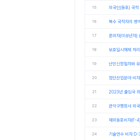
15
외국인(동포) 국적 
16
복수 국적자의 병역
17
혼외자(미성년자) 
18
보호일시해제 처리
19
난민신청절차와 
20
첨단산업분야 비자(
21
2023년 출입국 취
22
관악구행정사 외국
23
재외동포비자(F-4
24
기술연수 비자 D-