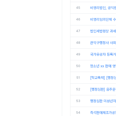
45
비영리법인, 공익
46
비영리임의단체 수
47
법인세법령상 과세
48
관악구행정사 사회
49
국가유공자 등록거
50
청소년 xx 판매 
51
[학교폭력] [행정
52
[행정심판] 음주운
53
행정심판 미성년자
54
즉석판매제조가공업