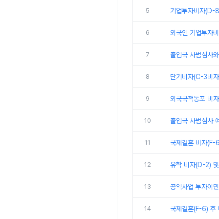
5
기업투자비자(D-8
6
외국인 기업투자비자
7
출입국 사범심사와 
8
단기비자(C-3비자
9
외국국적동포 비자 개요
10
출입국 사범심사 예
11
국제결혼 비자(F-
12
유학 비자(D-2) 
13
공익사업 투자이민제 절
14
국제결혼(F-6) 후