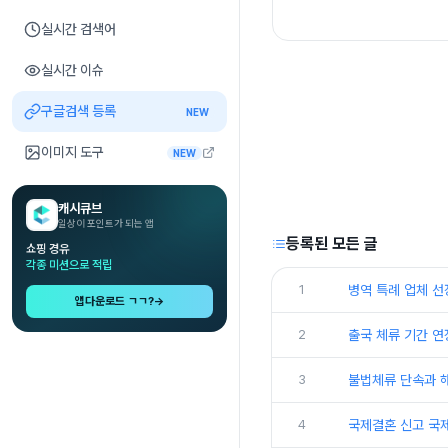
실시간 검색어
실시간 이슈
구글검색 등록
NEW
이미지 도구
NEW
캐시큐브
일상이 포인트가 되는 앱
등록된 모든 글
쇼핑 경유
각종 미션으로 적립
1
병역 특례 업체 선
앱다운로드 ㄱㄱ?
→
2
출국 체류 기간 연
3
불법체류 단속과 
4
국제결혼 신고 국