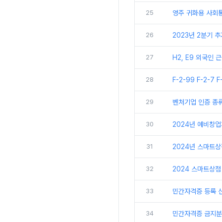
25
영주 귀화용 사회
26
2023년 2분기 
27
H2, E9 외국인
28
F-2-99 F-2-7 
29
벤처기업 인증 종
30
2024년 예비창
31
2024년 스마트
32
2024 스마트상점
33
민간자격증 등록 신
34
민간자격증 금지분야