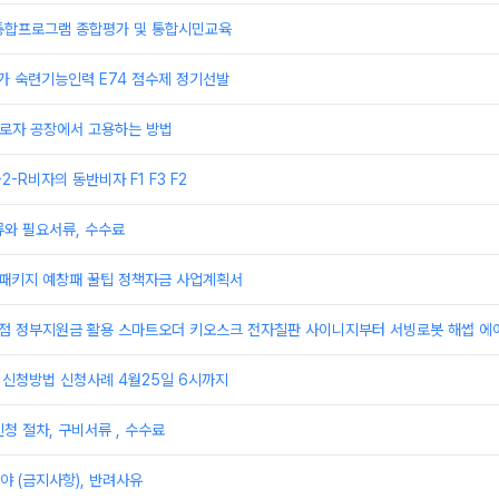
통합프로그램 종합평가 및 통합시민교육
추가 숙련기능인력 E74 점수제 정기선발
 근로자 공장에서 고용하는 방법
F-2-R비자의 동반비자 F1 F3 F2
류와 필요서류, 수수료
업패키지 예창패 꿀팁 정책자금 사업계획서
상점 정부지원금 활용 스마트오더 키오스크 전자칠판 사이니지부터 서빙로봇 해썹 에
 신청방법 신청사례 4월25일 6시까지
청 절차, 구비서류 , 수수료
 (금지사항), 반려사유