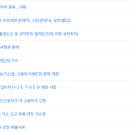
취득 종류 , 귀화
 의무(영주권자F5, 시민권자F4, 유학생D2)
출생신고 및 국적취득 절차(인지에 의한 국적취득)
규정과 판례
유엔난민기구
e7)신설, 고용허가제(E9) 완화 개편
업비자 H-2 E-7-4 E-9 개정 사항
인근로자 E-9 고용허가 신청
) 거소 신고 등록 연장 거소증
3 초청 제출서류