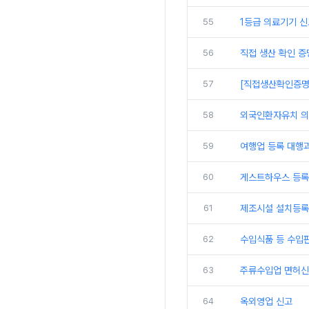
55
1등급 의료기기 
56
직접 생산 확인 증
57
[직접생산확인증명
58
외국인환자유치 의
59
여행업 등록 대행
60
게스트하우스 등록
61
제조시설 설치등록
62
수입식품 등 수입
63
주류수입업 면허신
64
옥외영업 신고