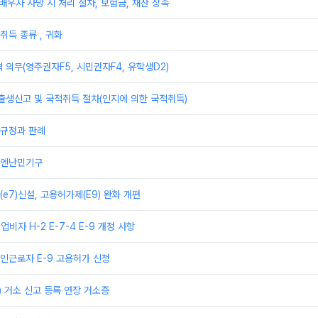
 배우자 사망 시 처리 절차, 보험금, 재산 상속
취득 종류 , 귀화
 의무(영주권자F5, 시민권자F4, 유학생D2)
출생신고 및 국적취득 절차(인지에 의한 국적취득)
규정과 판례
유엔난민기구
e7)신설, 고용허가제(E9) 완화 개편
업비자 H-2 E-7-4 E-9 개정 사항
인근로자 E-9 고용허가 신청
) 거소 신고 등록 연장 거소증