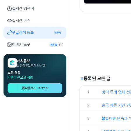
실시간 검색어
실시간 이슈
구글검색 등록
NEW
이미지 도구
NEW
캐시큐브
일상이 포인트가 되는 앱
쇼핑 경유
각종 미션으로 적립
등록된 모든 글
앱다운로드 ㄱㄱ?
→
1
병역 특례 업체 선
2
출국 체류 기간 연
3
불법체류 단속과 