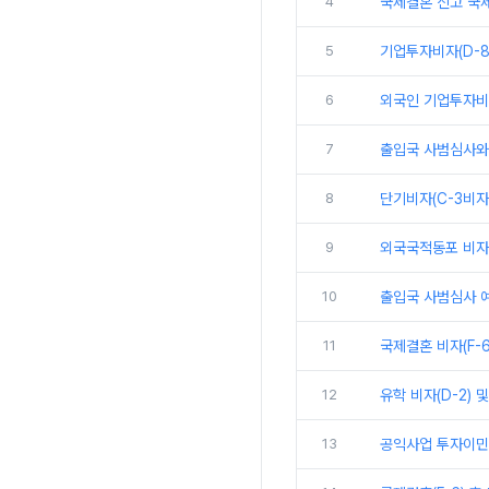
4
국제결혼 신고 국
5
기업투자비자(D-8
6
외국인 기업투자비자
7
출입국 사범심사와 
8
단기비자(C-3비자
9
외국국적동포 비자 개요
10
출입국 사범심사 예
11
국제결혼 비자(F-
12
유학 비자(D-2) 
13
공익사업 투자이민제 절