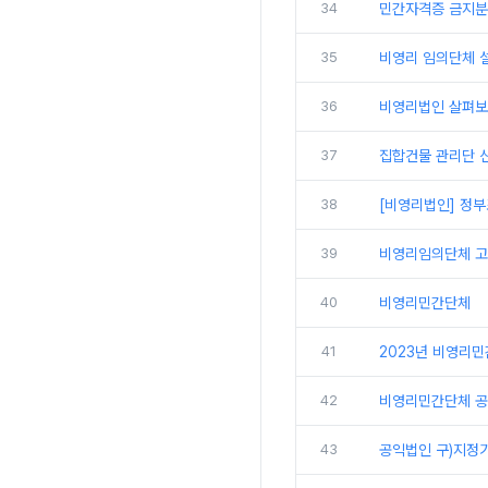
34
민간자격증 금지분야
35
비영리 임의단체 
36
비영리법인 살펴보
37
집합건물 관리단 신
38
[비영리법인] 정
39
비영리임의단체 
40
비영리민간단체
41
2023년 비영리
42
비영리민간단체 공
43
공익법인 구)지정