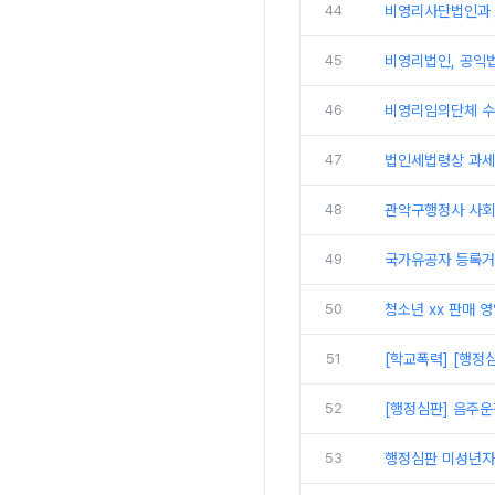
44
비영리사단법인과 
45
비영리법인, 공익
46
비영리임의단체 수
47
법인세법령상 과세
48
관악구행정사 사회
49
국가유공자 등록거
50
청소년 xx 판매 
51
[학교폭력] [행정
52
[행정심판] 음주운
53
행정심판 미성년자