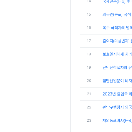
14
국제결혼(F-6) 후
15
외국인(동포) 국적 
16
복수 국적자의 병역
17
혼외자(미성년자) 
18
보호일시해제 처리
19
난민신청절차와 
20
첨단산업분야 비자(
21
2023년 출입국 취
22
관악구행정사 외국
23
재외동포비자(F-4