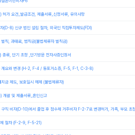
제결혼이민비자F6
) 허가 요건_발급조건, 제출서류_신청서류, 유의사항
(D-8) 신규 법인 설립 절차, 외국인 직접투자제도(FDI)
벌칙, 과태료, 범칙금(불법체류자 벌칙금)
) 종류, 단기 초청 ,단기방문 전자사증인정서
와 변경 (H-2, F-4 / 동포거소증, F-5, F-1, C-3-8)
치금 제도, 보호일시 해제 (불법체류자)
6) 개괄 및 제출서류_혼인신고
및 구직 비자(D-10)에서 졸업 후 점수제 거주비자 F-2-7로 변경허가, 가족, 부모 초
차 (F-2-9, F-5-21)