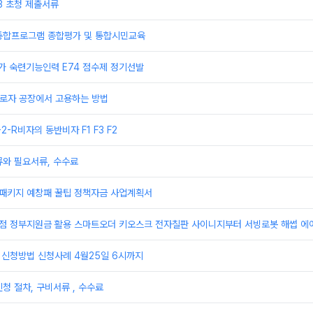
3 초청 제출서류
통합프로그램 종합평가 및 통합시민교육
추가 숙련기능인력 E74 점수제 정기선발
 근로자 공장에서 고용하는 방법
F-2-R비자의 동반비자 F1 F3 F2
류와 필요서류, 수수료
업패키지 예창패 꿀팁 정책자금 사업계획서
상점 정부지원금 활용 스마트오더 키오스크 전자칠판 사이니지부터 서빙로봇 해썹 에
 신청방법 신청사례 4월25일 6시까지
청 절차, 구비서류 , 수수료