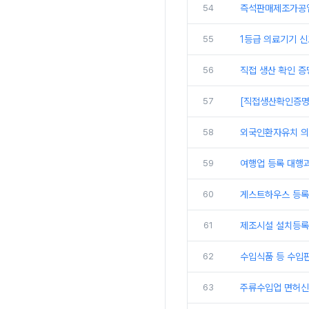
54
즉석판매제조가공업
55
1등급 의료기기 
56
직접 생산 확인 증
57
[직접생산확인증명
58
외국인환자유치 의
59
여행업 등록 대행
60
게스트하우스 등록
61
제조시설 설치등록
62
수입식품 등 수입
63
주류수입업 면허신