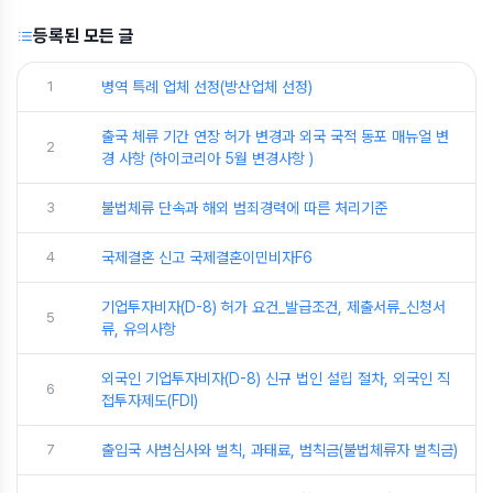
등록된 모든 글
1
병역 특례 업체 선정(방산업체 선정)
출국 체류 기간 연장 허가 변경과 외국 국적 동포 매뉴얼 변
2
경 사항 (하이코리아 5월 변경사항 )
3
불법체류 단속과 해외 범죄경력에 따른 처리기준
4
국제결혼 신고 국제결혼이민비자F6
기업투자비자(D-8) 허가 요건_발급조건, 제출서류_신청서
5
류, 유의사항
외국인 기업투자비자(D-8) 신규 법인 설립 절차, 외국인 직
6
접투자제도(FDI)
7
출입국 사범심사와 벌칙, 과태료, 범칙금(불법체류자 벌칙금)