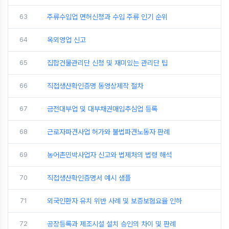
63
주류수입업 면허신청과 수입 주류 인기 순위
64
옥외영업 신고
65
집합건물관리단 신청 및 재미있는 관리단 팁
66
직접생산확인증명 동영상제작 절차
67
금전대부업 및 대부채권매입추심업 등록
68
근로자파견사업 허가와 불법파견노동자 판례
69
농어촌민박사업자 신고와 법제처의 법령 해석
70
직접생산확인증명서 예시 샘플
71
외국인환자 유치 위반 사례 및 보증보험요율 인하
72
공장등록과 제조시설 설치 승인의 차이 및 판례