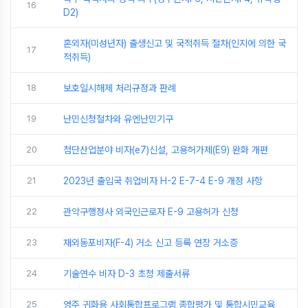
16
D2)
혼외자(미성년자) 출생신고 및 국적취득 절차(인지에 의한 국
17
적취득)
18
보호일시해제 처리규정과 판례
19
난민신청절차와 유엔난민기구
20
첨단산업분야 비자(e7)신설, 고용허가제(E9) 완화 개편
21
2023년 출입국 취업비자 H-2 E-7-4 E-9 개정 사항
22
관악구행정사 외국인근로자 E-9 고용허가 신청
23
재외동포비자(F-4) 거소 신고 등록 연장 거소증
24
기술연수 비자 D-3 초청 제출서류
25
영주 귀화용 사회통합프로그램 종합평가 및 통합시민교육