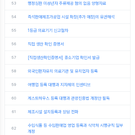
53
행정심판 미성년자 주류제공 혐의 없음 양형자료
54
즉석판매제조가공업 시설 확장(추가 매장)의 유권해석
55
1등급 의료기기 신고절차
56
직접 생산 확인 증명서
57
[직접생산확인증명서] 중소기업 확인서 발급
58
외국인환자유치 의료기관 및 유치업자 등록
59
여행업 등록 대행과 지자체의 인센티브
60
게스트하우스 등록 대행과 관광진흥법 개정안 필독
61
제조시설 설치등록과 상담 전화
수입식품 등 수입판매업 영업 등록과 식약처 시행규칙 일부
62
개정