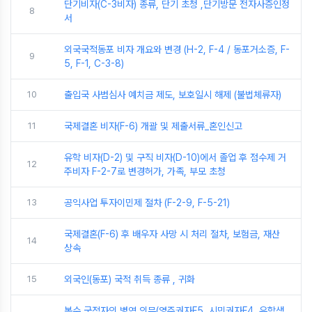
단기비자(C-3비자) 종류, 단기 초청 ,단기방문 전자사증인정
8
서
외국국적동포 비자 개요와 변경 (H-2, F-4 / 동포거소증, F-
9
5, F-1, C-3-8)
10
출입국 사범심사 예치금 제도, 보호일시 해제 (불법체류자)
11
국제결혼 비자(F-6) 개괄 및 제출서류_혼인신고
유학 비자(D-2) 및 구직 비자(D-10)에서 졸업 후 점수제 거
12
주비자 F-2-7로 변경허가, 가족, 부모 초청
13
공익사업 투자이민제 절차 (F-2-9, F-5-21)
국제결혼(F-6) 후 배우자 사망 시 처리 절차, 보험금, 재산
14
상속
15
외국인(동포) 국적 취득 종류 , 귀화
복수 국적자의 병역 의무(영주권자F5, 시민권자F4, 유학생