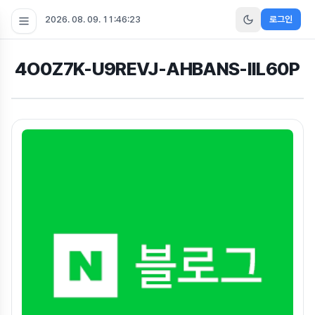
2026. 08. 09. 11:46:23
로그인
4O0Z7K-U9REVJ-AHBANS-IIL60P