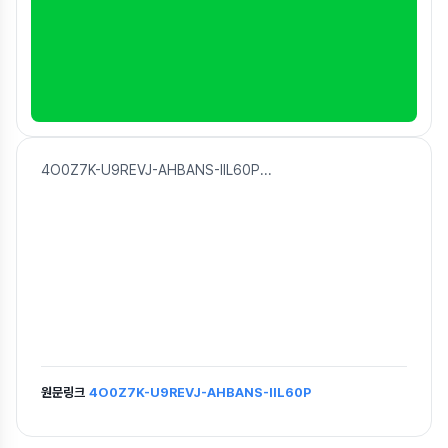
4O0Z7K-U9REVJ-AHBANS-IIL60P
...
원문링크
4O0Z7K-U9REVJ-AHBANS-IIL60P