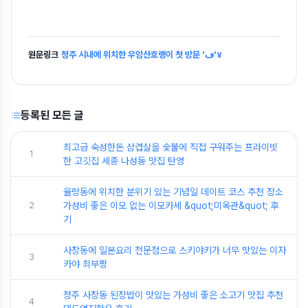
원문링크
청주 시내에 위치한 우암산호랭이 첫 방문 'ڡ'४
등록된 모든 글
최고급 숙성한돈 삼겹살을 숯불에 직접 구워주는 프라이빗
1
한 고깃집 세종 나성동 맛집 탄영
율량동에 위치한 분위기 있는 기념일 데이트 코스 추천 장소
2
가성비 좋은 이모 없는 이모카세 &quot;미옥관&quot; 후
기
사창동에 일본요리 전문점으로 스키야키가 너무 맛있는 이자
3
카야 최부짱
청주 사창동 된장밥이 맛있는 가성비 좋은 소고기 맛집 추천
4