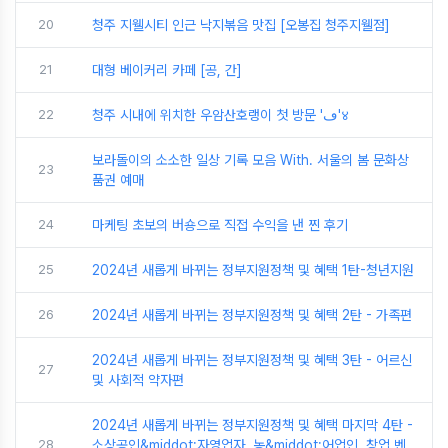
20
청주 지웰시티 인근 낙지볶음 맛집 [오봉집 청주지웰점]
21
대형 베이커리 카페 [공, 간]
22
청주 시내에 위치한 우암산호랭이 첫 방문 'ڡ'४
보라돌이의 소소한 일상 기록 모음 With. 서울의 봄 문화상
23
품권 예매
24
마케팅 초보의 버숑으로 직접 수익을 낸 찐 후기
25
2024년 새롭게 바뀌는 정부지원정책 및 혜택 1탄-청년지원
26
2024년 새롭게 바뀌는 정부지원정책 및 혜택 2탄 - 가족편
2024년 새롭게 바뀌는 정부지원정책 및 혜택 3탄 - 어르신
27
및 사회적 약자편
2024년 새롭게 바뀌는 정부지원정책 및 혜택 마지막 4탄 -
28
소상공인&middot;자영업자, 농&middot;어업인, 창업 벤