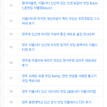
롯데아울렛, 지웰시티 인근에 있는 인생 닭갈비 맛집 &quo
12
t;춘천집 지웰점&quot;
지웰시티에 위치한 생선초밥이 특히 맛있는 회전초밥집 스시
13
하네 후기
14
청주대 인근에 위치한 가성비 좋은 레트로 술집 맛나슈퍼
청주 지웰시티 인근에 위치한 돈카츠 맛집 동백카츠 지웰시
15
티점 후기
청주대 막걸리와 육전이 맛있는 한식주점 오미주 내돈내산
16
후기
청주 오래된 로컬 맛집 &amp; 한방 양념을 사용한 불고기
17
맛집 백로식당
18
청주 지웰시티 인근 샤브샤브 맛집 [솔밭샤브 지웰시티점]
19
청주 충청대학교 인근 양식 맛집 잇플레이스720 후기