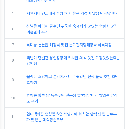
대도영지한우 후기
5
지웰시티 인근에서 혼밥 하기 좋은 가성비 맛집 면식당 후기
산남동 예약이 필수인 두툼한 숙성회가 맛있는 숙성회 맛집
6
어촌별미 후기
7
복대동 든든한 해장국 맛집 본가감자탕해장국 하복대점
족발이 땡길땐 용암광장에 위치한 외식 맛집 가장맛있는족발
8
용암점
율량동 조용하고 분위기가 너무 좋았던 신상 술집 추천 호맥
9
율량점
율량동 핫플 닭 특수부위 전문점 숯불닭갈비가 맛있는 팔각
10
도 후기
현대백화점 충청점 6층 식당가에 위치한 한식 맛집 순두부
11
가 맛있는 미식정순두부