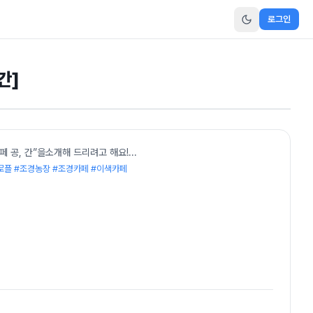
로그인
간]
 공, 간”을소개해 드리려고 해요!
...
로플 #조경농장 #조경카페 #이색카페