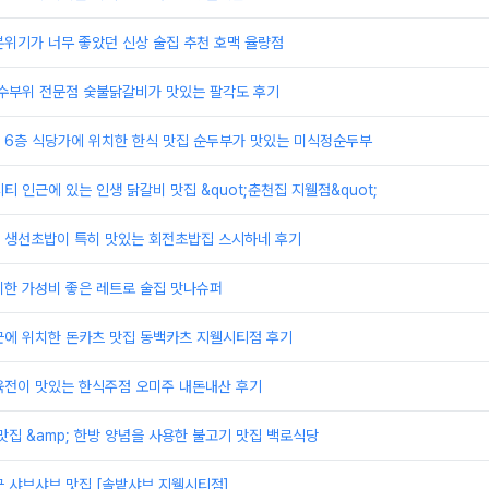
위기가 너무 좋았던 신상 술집 추천 호맥 율량점
특수부위 전문점 숯불닭갈비가 맛있는 팔각도 후기
 6층 식당가에 위치한 한식 맛집 순두부가 맛있는 미식정순두부
티 인근에 있는 인생 닭갈비 맛집 &quot;춘천집 지웰점&quot;
 생선초밥이 특히 맛있는 회전초밥집 스시하네 후기
치한 가성비 좋은 레트로 술집 맛나슈퍼
근에 위치한 돈카츠 맛집 동백카츠 지웰시티점 후기
육전이 맛있는 한식주점 오미주 내돈내산 후기
맛집 &amp; 한방 양념을 사용한 불고기 맛집 백로식당
 샤브샤브 맛집 [솔밭샤브 지웰시티점]