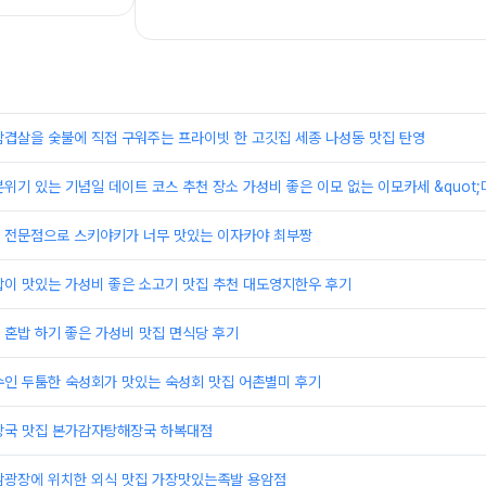
삼겹살을 숯불에 직접 구워주는 프라이빗 한 고깃집 세종 나성동 맛집 탄영
위기 있는 기념일 데이트 코스 추천 장소 가성비 좋은 이모 없는 이모카세 &quot;미
 전문점으로 스키야키가 너무 맛있는 이자카야 최부짱
밥이 맛있는 가성비 좋은 소고기 맛집 추천 대도영지한우 후기
혼밥 하기 좋은 가성비 맛집 면식당 후기
수인 두툼한 숙성회가 맛있는 숙성회 맛집 어촌별미 후기
장국 맛집 본가감자탕해장국 하복대점
암광장에 위치한 외식 맛집 가장맛있는족발 용암점