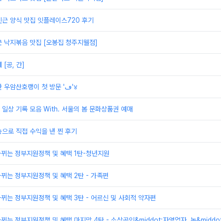
근 양식 맛집 잇플레이스720 후기
 낙지볶음 맛집 [오봉집 청주지웰점]
[공, 간]
청주 시내에 위치한 우암산호랭이 첫 방문 'ڡ'४
일상 기록 모음 With. 서울의 봄 문화상품권 예매
으로 직접 수익을 낸 찐 후기
바뀌는 정부지원정책 및 혜택 1탄-청년지원
바뀌는 정부지원정책 및 혜택 2탄 - 가족편
바뀌는 정부지원정책 및 혜택 3탄 - 어르신 및 사회적 약자편
뀌는 정부지원정책 및 혜택 마지막 4탄 - 소상공인&middot;자영업자, 농&middo