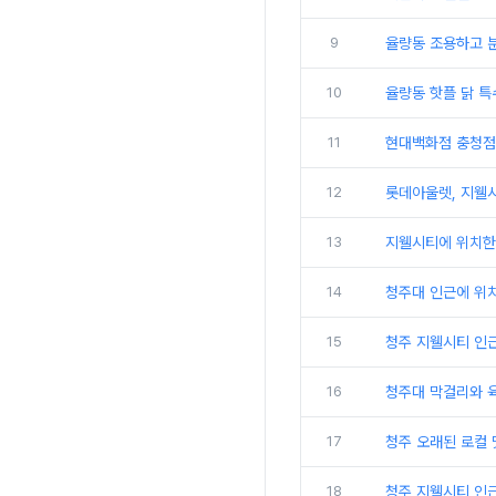
9
율량동 조용하고 분
10
율량동 핫플 닭 
11
현대백화점 충청점
12
롯데아울렛, 지웰시
13
지웰시티에 위치한
14
청주대 인근에 위
15
청주 지웰시티 인
16
청주대 막걸리와 
17
청주 오래된 로컬 
18
청주 지웰시티 인근