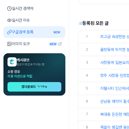
실시간 검색어
실시간 이슈
등록된 모든 글
구글검색 등록
NEW
1
최고급 숙성한돈 
이미지 도구
NEW
2
율량동에 위치한 분
캐시큐브
3
사창동에 일본요리
일상이 포인트가 되는 앱
쇼핑 경유
4
청주 사창동 된장
각종 미션으로 적립
앱다운로드 ㄱㄱ?
→
5
지웰시티 인근에서 
6
산남동 예약이 필
7
복대동 든든한 해
8
족발이 땡길땐 용