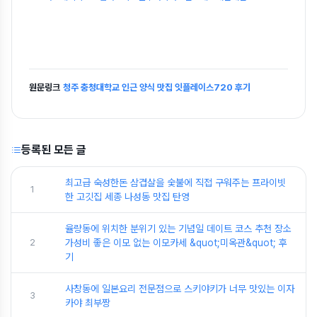
원문링크
청주 충청대학교 인근 양식 맛집 잇플레이스720 후기
등록된 모든 글
최고급 숙성한돈 삼겹살을 숯불에 직접 구워주는 프라이빗
1
한 고깃집 세종 나성동 맛집 탄영
율량동에 위치한 분위기 있는 기념일 데이트 코스 추천 장소
2
가성비 좋은 이모 없는 이모카세 &quot;미옥관&quot; 후
기
사창동에 일본요리 전문점으로 스키야키가 너무 맛있는 이자
3
카야 최부짱