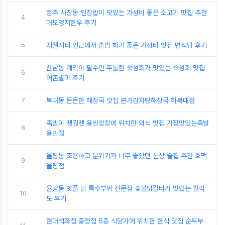
청주 사창동 된장밥이 맛있는 가성비 좋은 소고기 맛집 추천
4
대도영지한우 후기
5
지웰시티 인근에서 혼밥 하기 좋은 가성비 맛집 면식당 후기
산남동 예약이 필수인 두툼한 숙성회가 맛있는 숙성회 맛집
6
어촌별미 후기
7
복대동 든든한 해장국 맛집 본가감자탕해장국 하복대점
족발이 땡길땐 용암광장에 위치한 외식 맛집 가장맛있는족발
8
용암점
율량동 조용하고 분위기가 너무 좋았던 신상 술집 추천 호맥
9
율량점
율량동 핫플 닭 특수부위 전문점 숯불닭갈비가 맛있는 팔각
10
도 후기
현대백화점 충청점 6층 식당가에 위치한 한식 맛집 순두부