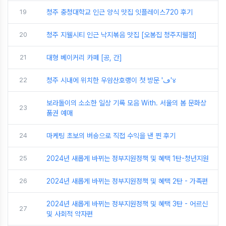
19
청주 충청대학교 인근 양식 맛집 잇플레이스720 후기
20
청주 지웰시티 인근 낙지볶음 맛집 [오봉집 청주지웰점]
21
대형 베이커리 카페 [공, 간]
22
청주 시내에 위치한 우암산호랭이 첫 방문 'ڡ'४
보라돌이의 소소한 일상 기록 모음 With. 서울의 봄 문화상
23
품권 예매
24
마케팅 초보의 버숑으로 직접 수익을 낸 찐 후기
25
2024년 새롭게 바뀌는 정부지원정책 및 혜택 1탄-청년지원
26
2024년 새롭게 바뀌는 정부지원정책 및 혜택 2탄 - 가족편
2024년 새롭게 바뀌는 정부지원정책 및 혜택 3탄 - 어르신
27
및 사회적 약자편