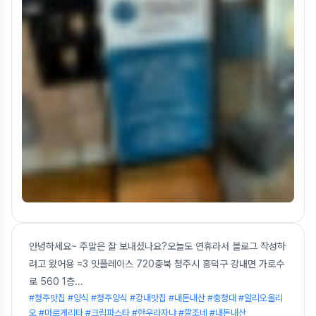
안녕하세요~ 주말은 잘 보내셨나요?오늘도 연휴라서 블로그 작성하
려고 왔어용 =3 잇플레이스 720충북 청주시 흥덕구 강내면 가로수
로 560 1층
...
#청주맛집 #양식 #청주양식 #강내맛집 #내돈내산 #충청대 #알리오올리
오 #마르게리타 #크림파스타 #한우라자냐 #깔조네 #내돈내산