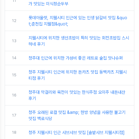
11
가 맛있는 미식정순두부
롯데아울렛, 지웰시티 인근에 있는 인생 닭갈비 맛집 &quo
12
t;춘천집 지웰점&quot;
지웰시티에 위치한 생선초밥이 특히 맛있는 회전초밥집 스시
13
하네 후기
14
청주대 인근에 위치한 가성비 좋은 레트로 술집 맛나슈퍼
청주 지웰시티 인근에 위치한 돈카츠 맛집 동백카츠 지웰시
15
티점 후기
청주대 막걸리와 육전이 맛있는 한식주점 오미주 내돈내산
16
후기
청주 오래된 로컬 맛집 &amp; 한방 양념을 사용한 불고기
17
맛집 백로식당
18
청주 지웰시티 인근 샤브샤브 맛집 [솔밭샤브 지웰시티점]